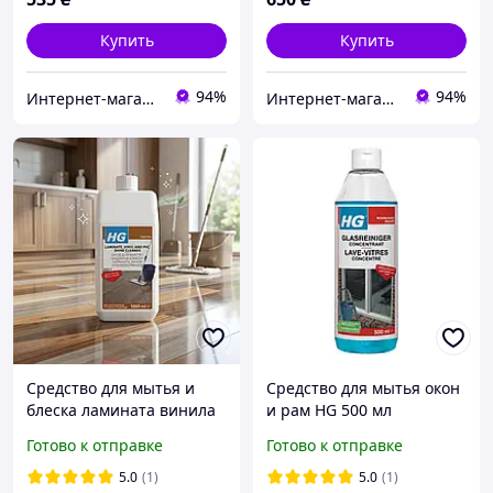
Купить
Купить
94%
94%
Интернет-магазин "Мир Чистоты"
Интернет-магазин "Мир Чистоты"
Средство для мытья и
Средство для мытья окон
блеска ламината винила
и рам HG 500 мл
ПВХ HG Laminate Vinyl
(297050106)
Готово к отправке
Готово к отправке
and PVC Shine Cleaner
1000 мл (Нидерланды)
5.0
(1)
5.0
(1)