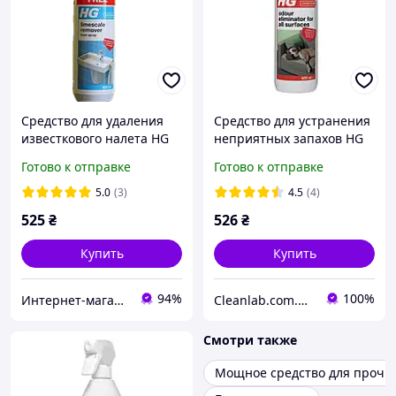
Средство для удаления
Средство для устранения
известкового налета HG
неприятных запахов HG
650 мл
500 мл (441050106)
Готово к отправке
Готово к отправке
5.0
(3)
4.5
(4)
525
₴
526
₴
Купить
Купить
94%
100%
Интернет-магазин "Мир Чистоты"
Сleanlab.com.ua - все для мытья авто и детейлинга
Смотри также
Мощное средство для прочис