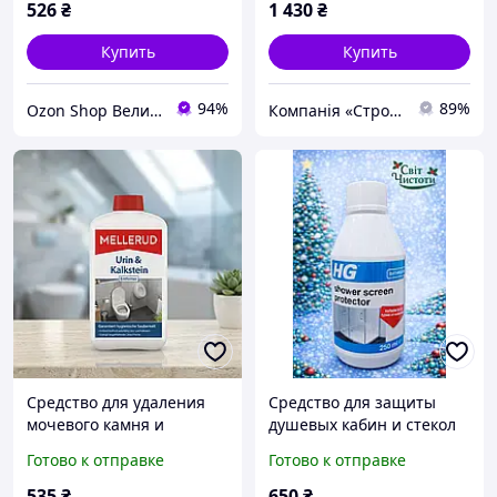
526
₴
1 430
₴
Купить
Купить
94%
89%
Ozon Shop Великий вибір товару для клінінгу, детейлінгу та автомийки.
Компанія «Строй-Сервіс»
Средство для удаления
Средство для защиты
мочевого камня и
душевых кабин и стекол
известкового налета
от налета HG Shower
Готово к отправке
Готово к отправке
Mellerud Urin & Kalkstein
Screen Protector 250 мл
Entferner 1 л Германия
(Нидерланды)
535
₴
650
₴