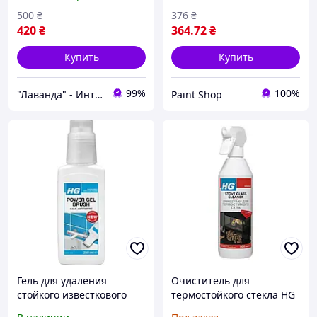
500
₴
376
₴
420
₴
364
.72
₴
Купить
Купить
99%
100%
"Лаванда" - Интернет-магазин
Paint Shop
Гель для удаления
Очиститель для
стойкого известкового
термостойкого стекла HG
налета со щеткой Power
Stove glass cleaner 500 мл