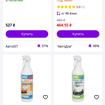
В наличии
Под заказ
gel brush limecale HG 250
(431050161)
мл (8711577304379)
5.0
(1)
46
от
₴
/мес
489
₴
527
₴
464
.55
₴
Купить
Купить
97%
98%
АвтоХІТ
"АвтоДім"