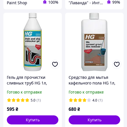
100%
99%
Paint Shop
"Лаванда" - Интернет-магазин
Гель для прочистки
Средство для мытья
сливных труб HG 1л,
кафельного пола HG 1л,
Хорошее средство для
Лучшее средство для
Готово к отправке
Готово к отправке
прочистки канализации
мытья полов из плитки от
цементного налета 1 л.
5.0
(1)
4.0
(1)
595
₴
680
₴
Купить
Купить