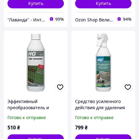
Купить
Купить
99%
94%
"Лаванда" - Интернет-магазин
Ozon Shop Великий вибір товару для клінінгу, детейлінгу та автомийки.
Эффективный
Средство усиленного
преобразователь и
действия для удаления
очиститель ржавчины HG
запаха от собак со всех
Готово к отправке
Готово к отправке
500 мл
поверхностей HG 500 мл
510
₴
799
₴