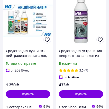
Средство для кухни HG-
Средство для устранения
нейтрализатор запахов,
неприятных запахов из
антижир, средство для
стиральных машин 550г
Готово к отправке
В наличии
труб
208
от
₴
/мес
5.0
(7)
43
от
₴
/мес
1 250
₴
433
₴
Купить
Купить
91%
94%
"Рестсервис Плюс" – специи, орехи, сухофрукты, масла, чай и многое другое
Ozon Shop Великий вибір товару для клінінгу, детейлінгу та автомийки.