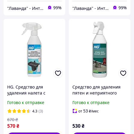
99%
99%
"Лаванда" - Интернет-магазин
"Лаванда" - Интернет-магазин
HG. Средство для
Средство для удаления
удаления налета с
пятен и неприятного
цветной сантехники (500
запаха от котов HG 500 мл
Готово к отправке
Готово к отправке
мл)
53
4.3
(3)
от
₴
/мес
670
₴
570
₴
530
₴