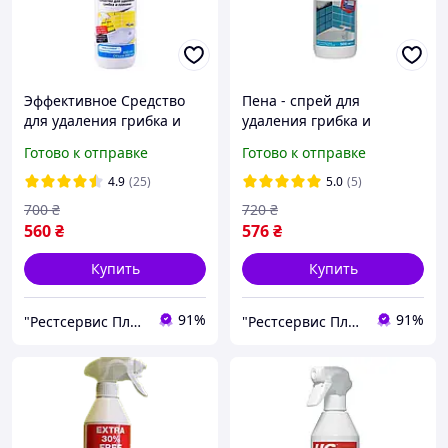
Эффективное Средство
Пена - спрей для
для удаления грибка и
удаления грибка и
плесени 650 мл, Моющие
плесени HG 500 мл
Готово к отправке
Готово к отправке
средства против грибка и
плесени HG 650 мл
4.9
(25)
5.0
(5)
700
₴
720
₴
560
₴
576
₴
Купить
Купить
91%
91%
"Рестсервис Плюс" – специи, орехи, сухофрукты, масла, чай и многое другое
"Рестсервис Плюс" – специи, орехи, сухофрукты, масла, чай и многое другое