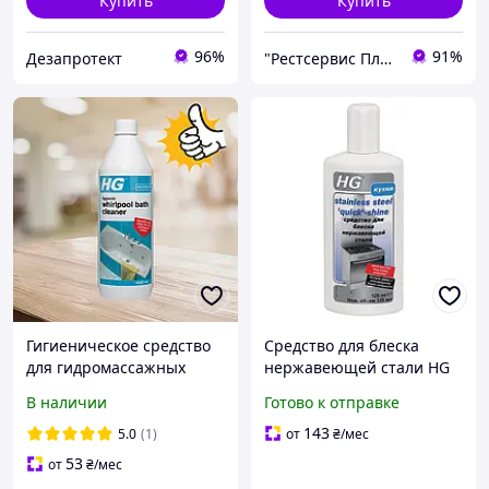
Купить
Купить
96%
91%
Дезапротект
"Рестсервис Плюс" – специи, орехи, сухофрукты, масла, чай и многое другое
Гигиеническое средство
Средство для блеска
для гидромассажных
нержавеющей стали HG
ванн HG 1000 мл
В наличии
Готово к отправке
143
5.0
(1)
от
₴
/мес
53
от
₴
/мес