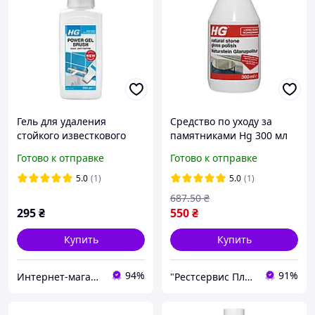
Гель для удаления
Средство по уходу за
стойкого известкового
памятниками Hg 300 мл
налета со щеткой Power
Готово к отправке
Готово к отправке
gel brush limecale HG 250
мл
5.0
(1)
5.0
(1)
687
.50
₴
295
₴
550
₴
Купить
Купить
94%
91%
Интернет-магазин "Мир Чистоты"
"Рестсервис Плюс" – специи, орехи, сухофрукты, масла, чай и многое другое