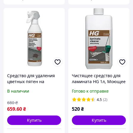
Средство для удаления
Чистящее средство для
цветных пятен на
ламината HG 1л, Моющее
мраморе HG 500 мл
средство для
В наличии
Готово к отправке
ламинированного
деревянного покрытия
4.5
(2)
680
₴
659
.60
₴
520
₴
Купить
Купить