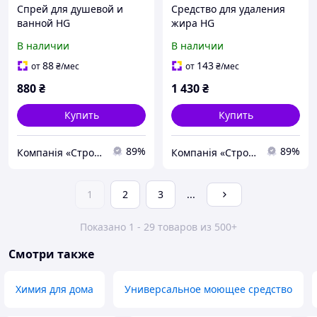
Спрей для душевой и
Средство для удаления
ванной HG
жира HG
В наличии
В наличии
88
143
от
₴
/мес
от
₴
/мес
880
₴
1 430
₴
Купить
Купить
89%
89%
Компанія «Строй-Сервіс»
Компанія «Строй-Сервіс»
1
2
3
...
Показано 1 - 29 товаров из 500+
Смотри также
Химия для дома
Универсальное моющее средство