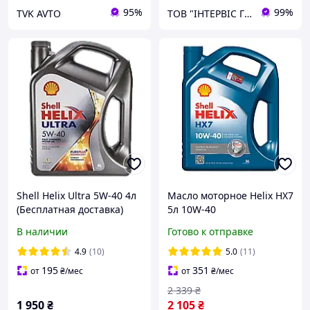
95%
99%
TVK AVTO
ТОВ "ІНТЕРВІС ГРУП"
Shell Helix Ultra 5W-40 4л
Масло моторное Helix HX7
(Бесплатная доставка)
5л 10W-40
полусинтетическое SHELL
В наличии
Готово к отправке
(550053738)
4.9
(10)
5.0
(11)
195
351
от
₴
/мес
от
₴
/мес
2 339
₴
1 950
₴
2 105
₴