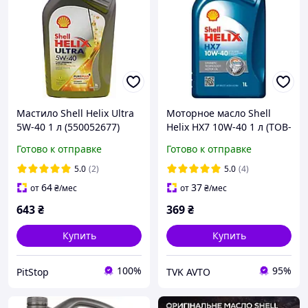
Мастило Shell Helix Ultra
Моторное масло Shell
5W-40 1 л (550052677)
Helix HX7 10W-40 1 л (ТОВ-
У001504)
Готово к отправке
Готово к отправке
5.0
(2)
5.0
(4)
64
37
от
₴
/мес
от
₴
/мес
643
₴
369
₴
Купить
Купить
100%
95%
PitStop
TVK AVTO