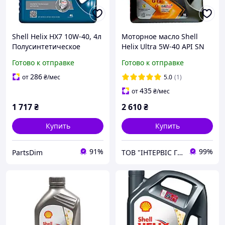
Shell Helix HX7 10W-40, 4л
Моторное масло Shell
Полусинтетическое
Helix Ultra 5W-40 API SN
моторное масло для
PLUS 5л. (VW
Готово к отправке
Готово к отправке
бензиновых и дизельных
502.00/505.00)
двигателей (2000 2025)
286
от
₴
/мес
5.0
(1)
435
от
₴
/мес
1 717
₴
2 610
₴
Купить
Купить
91%
99%
PartsDim
ТОВ "ІНТЕРВІС ГРУП"