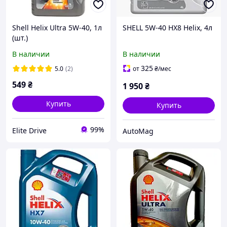
Shell Helix Ultra 5W-40, 1л
SHELL 5W-40 HX8 Helix, 4л
(шт.)
В наличии
В наличии
325
5.0
(2)
от
₴
/мес
549
₴
1 950
₴
Купить
Купить
99%
Elite Drive
AutoMag