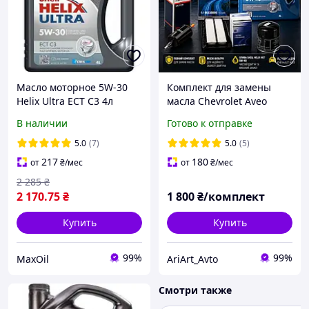
Масло моторное 5W-30
Комплект для замены
Helix Ultra ECT C3 4л
масла Chevrolet Aveo
SHELL
(масло Shell 5W-40 Helix
В наличии
Готово к отправке
HX7, 4л)
5.0
(7)
5.0
(5)
217
180
от
₴
/мес
от
₴
/мес
2 285
₴
2 170
.75
₴
1 800
₴/комплект
Купить
Купить
99%
99%
MaxOil
AriArt_Avto
Смотри также