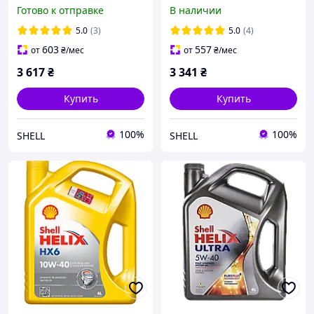
Готово к отправке
В наличии
5.0
(3)
5.0
(4)
603
557
от
₴
/мес
от
₴
/мес
3 617
₴
3 341
₴
Купить
Купить
100%
100%
SHELL
SHELL