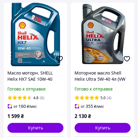
Масло моторн. SHELL
Моторное масло Shell
Helix HX7 SAE 10W-40
Helix Ultra 5W-40 4л (VW
(Канистра 4л) (550053737)
502.00/505.00) (550073588)
Готово к отправке
Готово к отправке
4107456
4.8
(6)
5.0
(4)
160
355
от
₴
/мес
от
₴
/мес
1 599
₴
2 130
₴
Купить
Купить