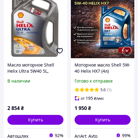
Масло моторное Shell
Моторное масло Shell 5W-
Helix Ultra 5W40 5L,
40 Helix HX7 (4л)
550052838
В наличии
Готово к отправке
5.0
(1)
195
от
₴
/мес
2 854
₴
1 950
₴
Купить
Купить
92%
99%
Автошлях
AriArt_Avto