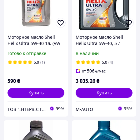
Моторное масло Shell
Моторное масло Shell
Helix Ultra 5W-40 1л. (VW
Helix Ultra 5W-40, 5 л
502.00/505.00) (550052677)
Готово к отправке
В наличии
5.0
(1)
5.0
(4)
506
от
₴
/мес
590
₴
3 035
.26
₴
Купить
Купить
99%
95%
ТОВ "ІНТЕРВІС ГРУП"
M-AUTO