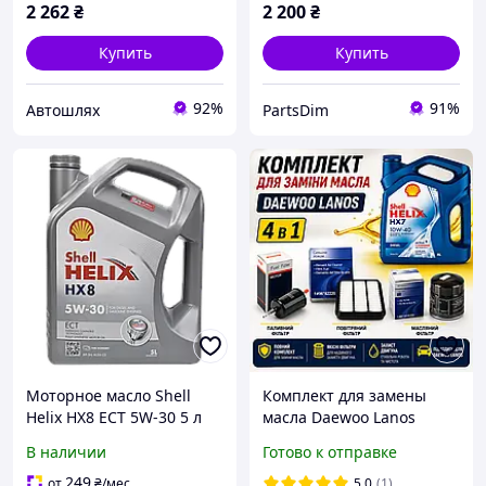
2 262
₴
2 200
₴
Купить
Купить
92%
91%
Автошлях
PartsDim
Моторное масло Shell
Комплект для замены
Helix HX8 ECT 5W-30 5 л
масла Daewoo Lanos
(550050228)
(масло Shell 10W-40 Helix
В наличии
Готово к отправке
HX7, 4л)
249
от
₴
/мес
5.0
(1)