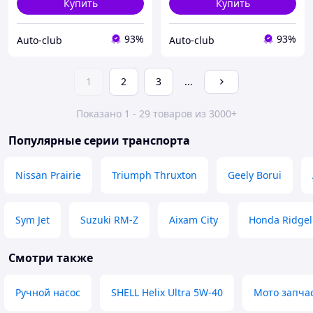
Купить
Купить
93%
93%
Auto-club
Auto-club
1
2
3
...
Показано 1 - 29 товаров из 3000+
Популярные серии транспорта
Nissan Prairie
Triumph Thruxton
Geely Borui
Sym Jet
Suzuki RM-Z
Aixam City
Honda Ridgel
Смотри также
Ручной насос
SHELL Helix Ultra 5W-40
Мото запча