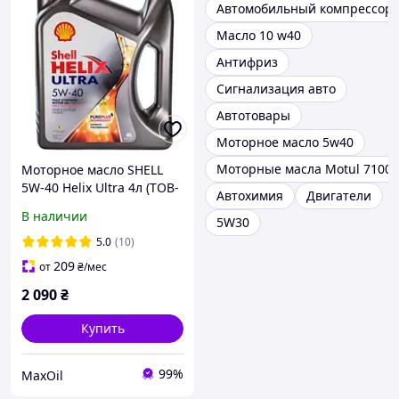
Автомобильный компрессор
Масло 10 w40
Антифриз
Сигнализация авто
Автотовары
Моторное масло 5w40
Моторные масла Motul 7100 
Моторное масло SHELL
5W-40 Helix Ultra 4л (ТОВ-
Автохимия
Двигатели
У000005)
В наличии
5W30
5.0
(10)
209
от
₴
/мес
2 090
₴
Купить
99%
MaxOil