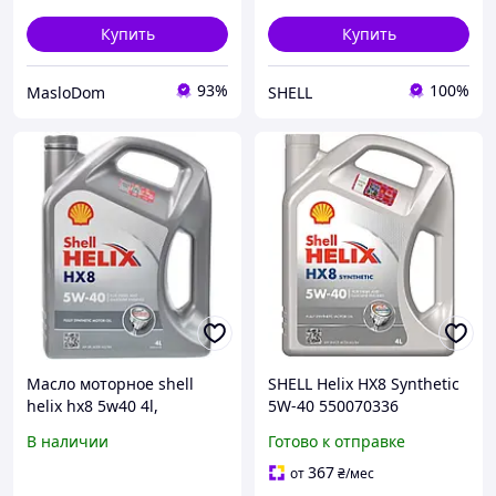
Купить
Купить
93%
100%
MasloDom
SHELL
Масло моторное shell
SHELL Helix HX8 Synthetic
helix hx8 5w40 4l,
5W-40 550070336
550040296
Полностью
В наличии
Готово к отправке
синтетическое моторное
масло для надежной
367
от
₴
/мес
защиты двигателя