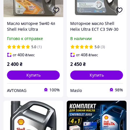
Масло моторне 5w40 4л
Моторное масло Shell
Shell Helix Ultra
Helix Ultra ECT C3 5W-30
4л (550042826)
Готово к отправке
В наличии
5.0
(1)
5.0
(3)
400
408
от
₴
/мес
от
₴
/мес
2 400
₴
2 450
₴
Купить
Купить
100%
98%
AVTOMAG
Maslo