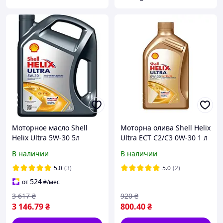
Моторное масло Shell
Моторна олива Shell Helix
Helix Ultra 5W-30 5л
Ultra ECT C2/C3 0W-30 1 л
(550040655)
(550073574)
В наличии
В наличии
5.0
(3)
5.0
(2)
524
от
₴
/мес
3 617
₴
920
₴
3 146
.79
₴
800
.40
₴