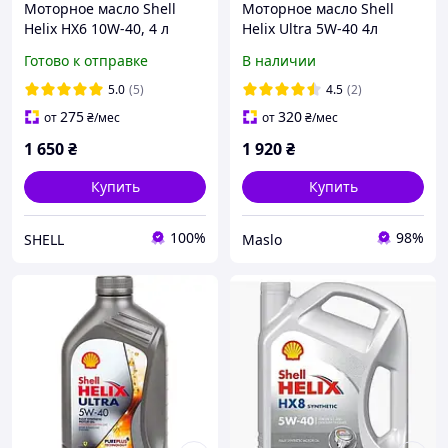
Моторное масло Shell
Моторное масло Shell
Helix HX6 10W-40, 4 л
Helix Ultra 5W-40 4л
(550052679)
Готово к отправке
В наличии
5.0
(5)
4.5
(2)
275
320
от
₴
/мес
от
₴
/мес
1 650
₴
1 920
₴
Купить
Купить
100%
98%
SHELL
Maslo