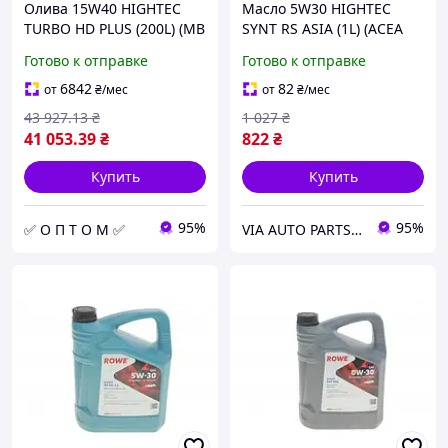
Олива 15W40 HIGHTEC
Масло 5W30 HIGHTEC
TURBO HD PLUS (200L) (MB
SYNT RS ASIA (1L) (ACEA
228.3/MAN M 3275-
C3/API SN)
Готово к отправке
Готово к отправке
1/Renault RLD-2/Volvo
VDS-3)
6842
82
от
₴
/мес
от
₴
/мес
43 927
.13
₴
1 027
₴
41 053
.39
₴
822
₴
Купить
Купить
95%
95%
✅ О П Т О М ✅
VIA AUTO PARTS MARKET