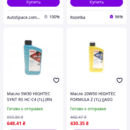
Купить
Купить
100%
96%
AutoSpace.com.ua
Rozetka
Масло 5W30 HIGHTEC
Масло 20W50 HIGHTEC
SYNT RS HC-C4 (1L) (RN
FORMULA Z (1L) (JASO
0720/MB 229.51/MB
MA2/API
Готово к отправке
Готово к отправке
226.51) (ACEA C3,C4)
SN/SM/SL/SJ/SH/SG)
693
.80
₴
460
.47
₴
648
.41
₴
430
.35
₴