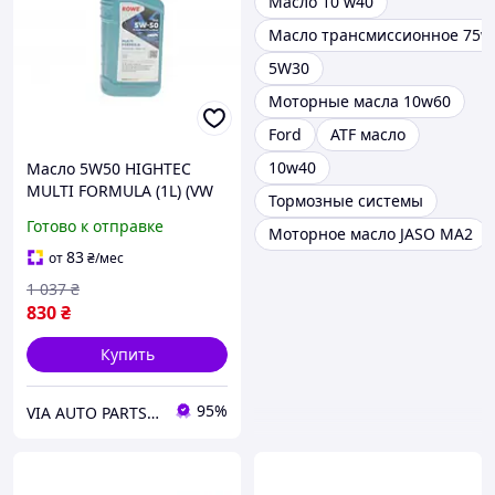
Масло 10 w40
Масло трансмиссионное 75w
5W30
Моторные масла 10w60
Ford
ATF масло
10w40
Масло 5W50 HIGHTEC
MULTI FORMULA (1L) (VW
Тормозные системы
502 00/505 00/505 01/MB
Готово к отправке
Моторное масло JASO MA2
229.31/229.51/226.5) (ACEA
C3)
83
от
₴
/мес
1 037
₴
830
₴
Купить
95%
VIA AUTO PARTS MARKET