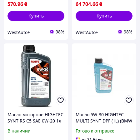
570
.96
₴
64 704
.66
₴
Купить
Купить
98%
98%
WestAuto+
WestAuto+
Масло моторное HIGHTEC
Масло 5W-30 HIGHTEC
SYNT RS C5 SAE 0W-20 1л
MULTI SYNT DPF (1L) (BMW
Rowe
LL-
В наличии
Готово к отправке
04/MB229.51/229.31/229.5
2/VW504 00/507 00/GM
71
от
₴
/мес