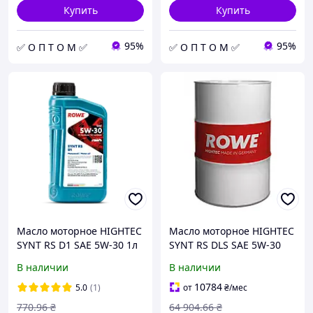
Купить
Купить
95%
95%
✅ О П Т О М ✅
✅ О П Т О М ✅
Масло моторное HIGHTEC
Масло моторное HIGHTEC
SYNT RS D1 SAE 5W-30 1л
SYNT RS DLS SAE 5W-30
Rowe
200л Rowe
В наличии
В наличии
10784
5.0
(1)
от
₴
/мес
770
.96
₴
64 904
.66
₴