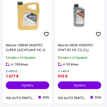
Масло 10W40 HIGHTEC
Масло 0W30 HIGHTEC
SUPER LEICHTLAUF HC-O
SYNT RS HC-C2 (1L)
(4L) (VW 501 01/505 00/MB
(9.55535-DS1/GS1/IVECO
Готово к отправке
Готово к отправке
229.3/226.5/229.1/RN
18-1811 SC1 LV/PSA B71
0700/0710)
2312) (ACEA C2)
168
92
от
₴
/мес
от
₴
/мес
2 096
₴
1 148
₴
1 677
₴
919
₴
Купить
Купить
95%
95%
VIA AUTO PARTS MARKET
VIA AUTO PARTS MARKET