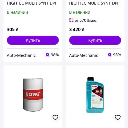
HIGHTEC MULTI SYNT DPF
HIGHTEC MULTI SYNT DPF
0W-30, 1 л. - ACEA C3
0W-30, 5 л. - ACEA C3
В наличии
В наличии
570
от
₴
/мес
305
₴
3 420
₴
Купить
Купить
98%
98%
Auto-Mechanic
Auto-Mechanic