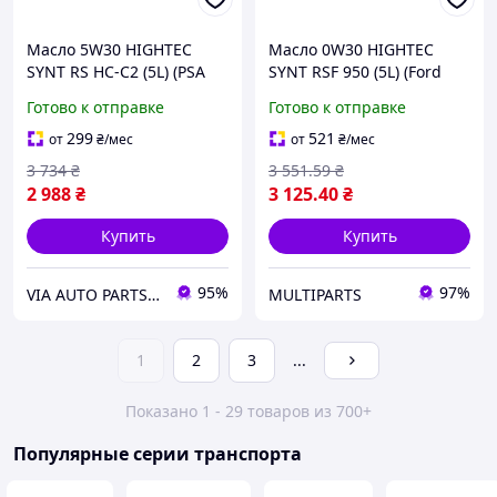
Масло 5W30 HIGHTEC
Масло 0W30 HIGHTEC
SYNT RS HC-C2 (5L) (PSA
SYNT RSF 950 (5L) (Ford
B71 2290-2014/Fiat
WSS-M2C950-A/Jaguar
Готово к отправке
Готово к отправке
9.55535-S1/Honda) (ACEA
Land Rover STJLR.03.5007)
C2)
(ACEA C2)
299
521
от
₴
/мес
от
₴
/мес
3 734
₴
3 551
.59
₴
2 988
₴
3 125
.40
₴
Купить
Купить
95%
97%
VIA AUTO PARTS MARKET
MULTIPARTS
1
2
3
...
Показано 1 - 29 товаров из 700+
Популярные серии транспорта