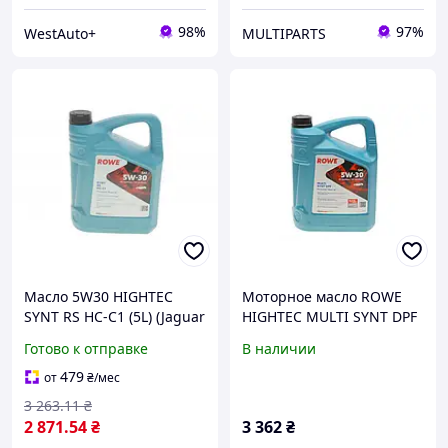
98%
97%
WestAuto+
MULTIPARTS
Масло 5W30 HIGHTEC
Моторное масло ROWE
SYNT RS HC-C1 (5L) (Jaguar
HIGHTEC MULTI SYNT DPF
Land Rover
SAE 5W-30 (5л.) синтетика,
Готово к отправке
В наличии
STJLR.03.5005/Ford WSS-
VW 504 00/507 00, BMW
M2C934-B/Mazda)
Longlife-04, Mercedes
479
от
₴
/мес
229.31/229.51
3 263
.11
₴
2 871
.54
₴
3 362
₴