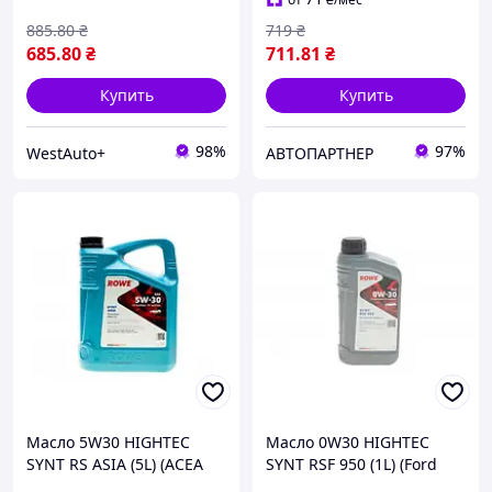
dexos2) , ROWE
885
.80
₴
719
₴
685
.80
₴
711
.81
₴
Купить
Купить
98%
97%
WestAuto+
АВТОПАРТНЕР
Масло 5W30 HIGHTEC
Масло 0W30 HIGHTEC
SYNT RS ASIA (5L) (ACEA
SYNT RSF 950 (1L) (Ford
C3/API SN)
WSS-M2C950-A/Jaguar