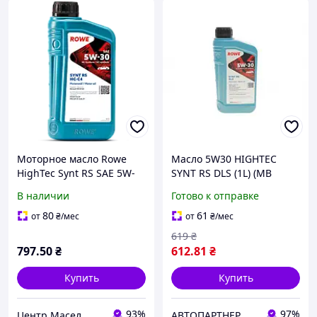
Моторное масло Rowe
Масло 5W30 HIGHTEC
HighTec Synt RS SAE 5W-
SYNT RS DLS (1L) (MB
30 HC-C4 1л
229.31/229.51/MB
В наличии
Готово к отправке
229.52/BMW LL-04) (ACEA
C2,C3/API SN/CF)
80
61
от
₴
/мес
от
₴
/мес
619
₴
797
.50
₴
612
.81
₴
Купить
Купить
93%
97%
Центр Масел
АВТОПАРТНЕР