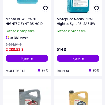
Масло ROWE 5W30
Моторное масло ROWE
HIGHTEC SYNT RS HC-D
Hightec Synt RSi SAE 5W-
(4L) (MB 229.5/VW 502
40 1 л
Готово к отправке
Готово к отправке
00/505 00/GM-LL-A-
025/BMW LL-01)
381
от
₴
/мес
2 594
.91
₴
2 283
.52
₴
514
₴
Купить
Купить
97%
96%
MULTIPARTS
Rozetka