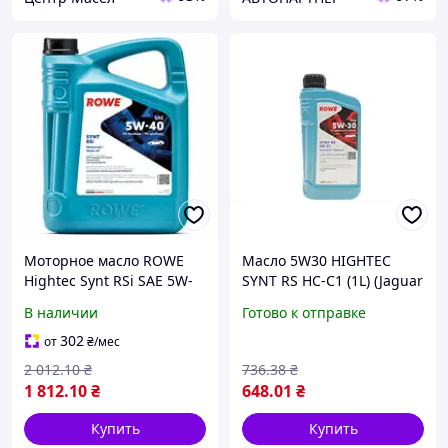
Моторное масло ROWE
Масло 5W30 HIGHTEC
Hightec Synt RSi SAE 5W-
SYNT RS HC-C1 (1L) (Jaguar
40 4 л
Land Rover
В наличии
Готово к отправке
STJLR.03.5005/Ford WSS-
M2C934-B/Mazda)
302
от
₴
/мес
2 012
.10
₴
736
.38
₴
1 812
.10
₴
648
.01
₴
Купить
Купить