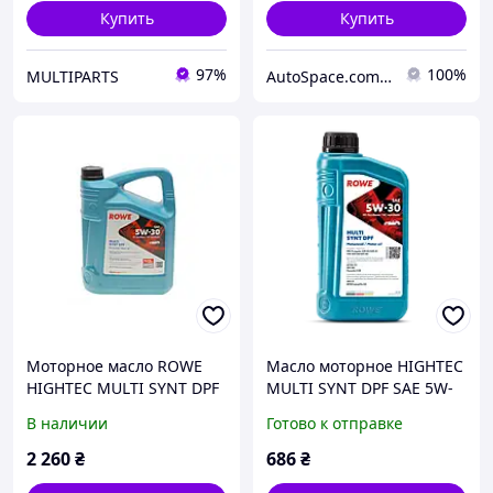
Купить
Купить
97%
100%
MULTIPARTS
AutoSpace.com.ua
Моторное масло ROWE
Масло моторное HIGHTEC
HIGHTEC MULTI SYNT DPF
MULTI SYNT DPF SAE 5W-
SAE 5W-30 (4л.) синтетика,
30 1л Rowe
В наличии
Готово к отправке
VW 504 00/507 00, BMW
Longlife-04, Mercedes
2 260
₴
686
₴
229.31/229.51