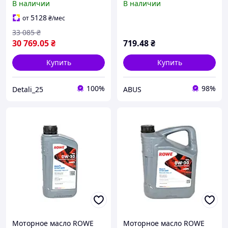
В наличии
В наличии
Land Rover STJLR.03.5007)
(ACEA C2)
5128
от
₴
/мес
33 085
₴
30 769
.05
₴
719
.48
₴
Купить
Купить
100%
98%
Detali_25
ABUS
Моторное масло ROWE
Моторное масло ROWE