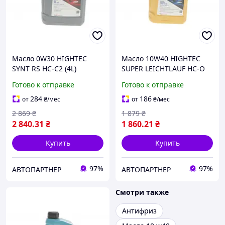
Масло 0W30 HIGHTEC
Масло 10W40 HIGHTEC
SYNT RS HC-C2 (4L)
SUPER LEICHTLAUF HC-O
(9.55535-DS1/GS1/IVECO
(5L) (VW 501 01/505 00/MB
Готово к отправке
Готово к отправке
18-1811 SC1 LV/PSA B71
229.3/226.5/229.1/RN
2312) (ACEA C2)
0700/0710)
284
186
от
₴
/мес
от
₴
/мес
2 869
₴
1 879
₴
2 840
.31
₴
1 860
.21
₴
Купить
Купить
97%
97%
АВТОПАРТНЕР
АВТОПАРТНЕР
Смотри также
Антифриз