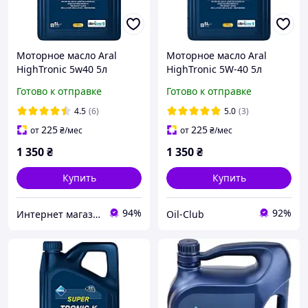
Моторное масло Aral
Моторное масло Aral
HighTronic 5w40 5л
HighTronic 5W-40 5л
Готово к отправке
Готово к отправке
4.5
(6)
5.0
(3)
225
225
от
₴
/мес
от
₴
/мес
1 350
₴
1 350
₴
Купить
Купить
94%
92%
Интернет магазин alloil.com.ua
Oil-Club