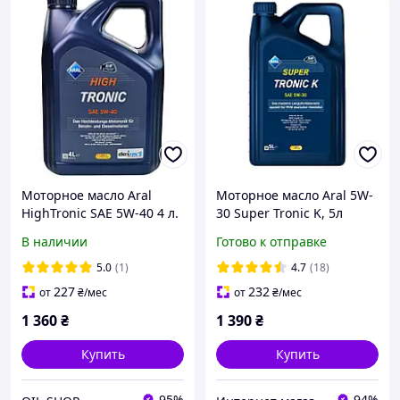
Моторное масло Aral
Моторное масло Aral 5W-
HighTronic SAE 5W-40 4 л.
30 Super Tronic K, 5л
В наличии
Готово к отправке
5.0
(1)
4.7
(18)
227
232
от
₴
/мес
от
₴
/мес
1 360
₴
1 390
₴
Купить
Купить
95%
94%