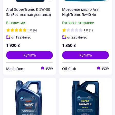
Aral SuperTronic K 5W-30
Моторное масло Aral
5л (Бесплатная доставка)
HighTronic 5w40 4л
В наличии
Готово к отправке
5.0
(6)
1.0
(1)
192
225
от
₴
/мес
от
₴
/мес
1 920
₴
1 350
₴
Купить
Купить
93%
92%
MasloDom
Oil-Club