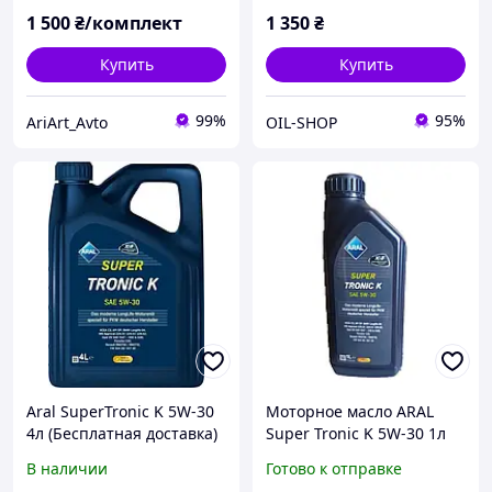
1 500
₴/комплект
1 350
₴
Купить
Купить
99%
95%
AriArt_Avto
OIL-SHOP
Aral SuperTronic K 5W-30
Моторное масло ARAL
4л (Бесплатная доставка)
Super Tronic K 5W-30 1л
(15DBD0)
В наличии
Готово к отправке