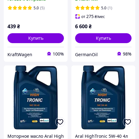
5.0
(5)
5.0
(1)
275
от
₴
/мес
439
₴
6 600
₴
Купить
Купить
100%
98%
KraftWagen
GermanOil
Моторное масло Aral High
Aral HighTronic 5W-40 4л