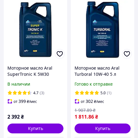
Моторное масло Aral
Моторное масло Aral
SuperTronic K 5W30
Turboral 10W-40 5 л
Объем 5 Литров 4 Шт
(15F45C)
В наличии
Готово к отправке
Артикул 21-15F477
4.7
(3)
5.0
(1)
399
302
от
₴
/мес
от
₴
/мес
1 907
.89
₴
2 392
₴
1 811
.86
₴
Купить
Купить