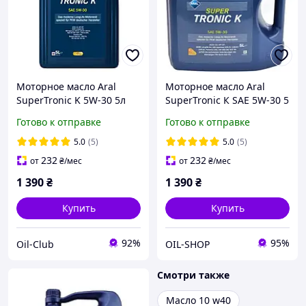
Моторное масло Aral
Моторное масло Aral
SuperTronic K 5W-30 5л
SuperTronic К SAE 5W-30 5
(15F477)
л.
Готово к отправке
Готово к отправке
5.0
(5)
5.0
(5)
232
232
от
₴
/мес
от
₴
/мес
1 390
₴
1 390
₴
Купить
Купить
92%
95%
Oil-Club
OIL-SHOP
Смотри также
Масло 10 w40