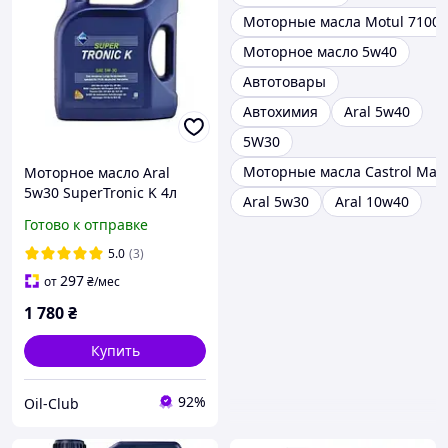
Моторные масла Motul 7100 
Моторное масло 5w40
Автотовары
Автохимия
Aral 5w40
5W30
Моторные масла Castrol Mag
Моторное масло Aral
5w30 SuperTronic K 4л
Aral 5w30
Aral 10w40
Готово к отправке
5.0
(3)
297
от
₴
/мес
1 780
₴
Купить
92%
Oil-Club