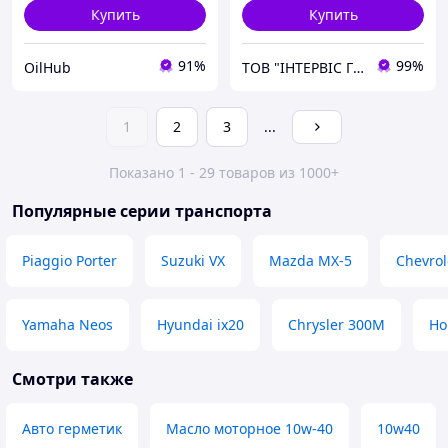
Купить
Купить
91%
99%
OilHub
ТОВ "ІНТЕРВІС ГРУП"
1
2
3
...
Показано 1 - 29 товаров из 1000+
Популярные серии транспорта
Piaggio Porter
Suzuki VX
Mazda MX-5
Chevrol
Yamaha Neos
Hyundai ix20
Chrysler 300M
Ho
Смотри также
Авто герметик
Масло моторное 10w-40
10w40