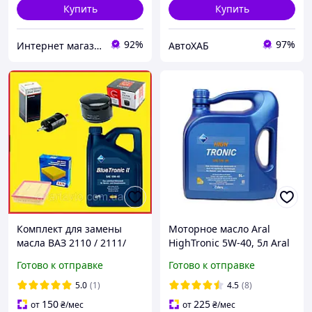
Купить
Купить
92%
97%
Интернет магазин OKmarket
АвтоХАБ
Комплект для замены
Моторное масло Aral
масла ВАЗ 2110 / 2111/
HighTronic 5W-40, 5л Aral
2112/ 2113/ 2114/ 2115
1529F9
Готово к отправке
Готово к отправке
(масло Aral 10W-40 Blue
Tronic (4л) + 3 фильтра)
5.0
(1)
4.5
(8)
150
225
от
₴
/мес
от
₴
/мес