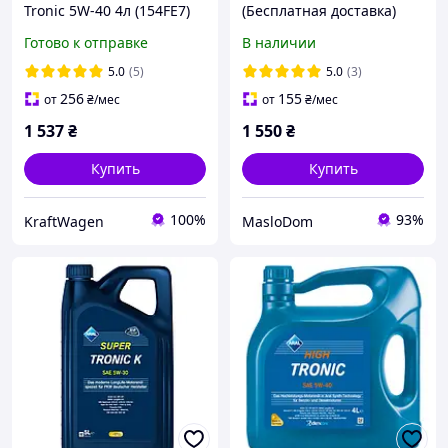
Tronic 5W-40 4л (154FE7)
(Бесплатная доставка)
Готово к отправке
В наличии
5.0
(5)
5.0
(3)
256
155
от
₴
/мес
от
₴
/мес
1 537
₴
1 550
₴
Купить
Купить
100%
93%
KraftWagen
MasloDom