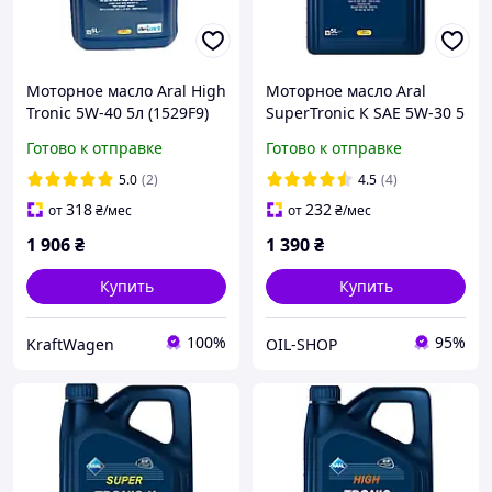
Моторное масло Aral High
Моторное масло Aral
Tronic 5W-40 5л (1529F9)
SuperTronic К SAE 5W-30 5
л.
Готово к отправке
Готово к отправке
5.0
(2)
4.5
(4)
318
232
от
₴
/мес
от
₴
/мес
1 906
₴
1 390
₴
Купить
Купить
100%
95%
KraftWagen
OIL-SHOP