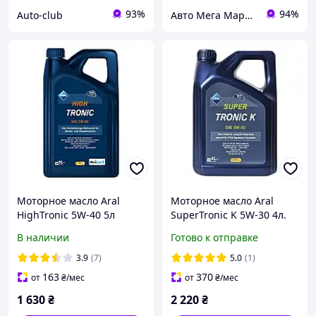
93%
94%
Auto-club
Авто Мега Маркет
Моторное масло Aral
Моторное масло Aral
HighTronic 5W-40 5л
SuperTronic K 5W-30 4л.
(1529F9)
(VW 504 00/507 00)
В наличии
Готово к отправке
3.9
(7)
5.0
(1)
163
370
от
₴
/мес
от
₴
/мес
1 630
₴
2 220
₴