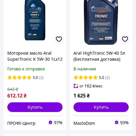
Моторное масло Aral
Aral HighTronic 5W-40 5л
SuperTronic K 5W-30 1Lx12
(Бесплатная доставка)
Готово к отправке
В наличии
5.0
(2)
5.0
(2)
162
от
₴
/мес
643
₴
612
.12
₴
1 625
₴
Купить
Купить
97%
93%
ПРОФІ-Центр
MasloDom