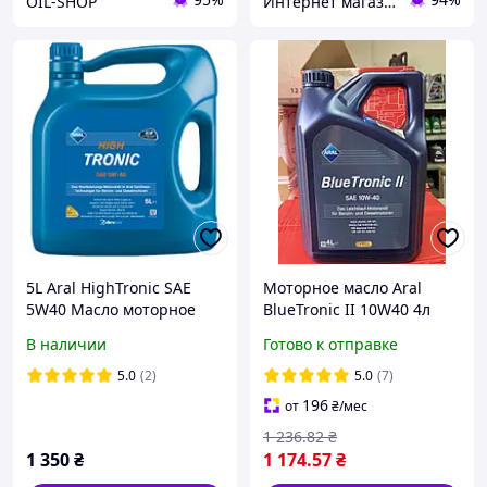
OIL-SHOP
Интернет магазин alloil.com.ua
5L Aral HighTronic SAE
Моторное масло Aral
5W40 Масло моторное
BlueTronic II 10W40 4л
В наличии
Готово к отправке
5.0
(2)
5.0
(7)
196
от
₴
/мес
1 236
.82
₴
1 350
₴
1 174
.57
₴