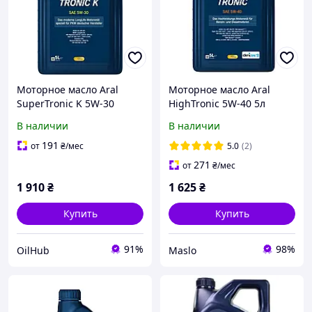
Моторное масло Aral
Моторное масло Aral
SuperTronic K 5W-30
HighTronic 5W-40 5л
синтетическое 5л (15F477)
(1529F9)
В наличии
В наличии
191
от
₴
/мес
5.0
(2)
271
от
₴
/мес
1 910
₴
1 625
₴
Купить
Купить
91%
98%
OilHub
Maslo