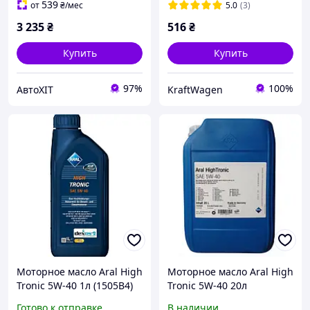
539
от
₴
/мес
5.0
(3)
3 235
₴
516
₴
Купить
Купить
97%
100%
АвтоХІТ
KraftWagen
Моторное масло Aral High
Моторное масло Aral High
Tronic 5W-40 1л (1505B4)
Tronic 5W-40 20л
Готово к отправке
В наличии