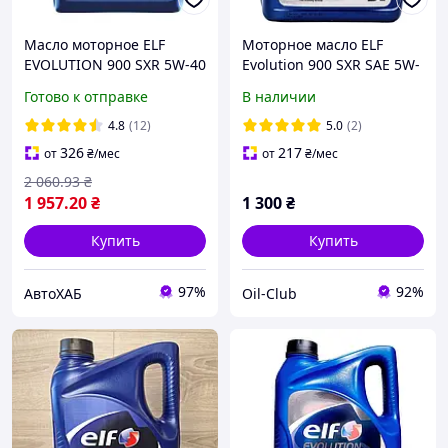
Масло моторное ELF
Моторное масло ELF
EVOLUTION 900 SXR 5W-40
Evolution 900 SXR SAE 5W-
5л
30 5л.
Готово к отправке
В наличии
4.8
(12)
5.0
(2)
326
217
от
₴
/мес
от
₴
/мес
2 060
.93
₴
1 957
.20
₴
1 300
₴
Купить
Купить
97%
92%
АвтоХАБ
Oil-Club