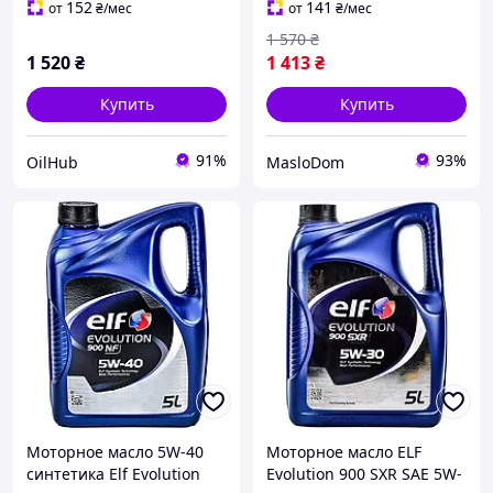
152
141
от
₴
/мес
от
₴
/мес
1 570
₴
1 520
₴
1 413
₴
Купить
Купить
91%
93%
OilHub
MasloDom
Моторное масло 5W-40
Моторное масло ELF
синтетика Elf Evolution
Evolution 900 SXR SAE 5W-