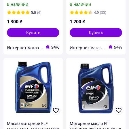
900 NF (5л) ELF 216651
30 5л.
В наличии
В наличии
5.0
(6)
4.9
(35)
1 300
₴
1 200
₴
Купить
Купить
94%
94%
Интернет магазин alloil.com.ua
Интернет магазин alloil.com.ua
Масло моторное ELF
Моторное масло Elf