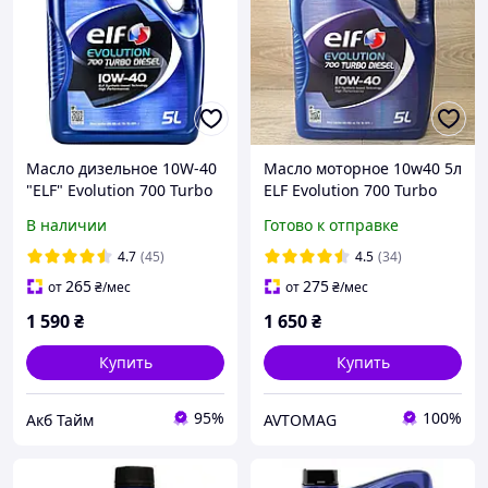
Масло дизельное 10W-40
Масло моторное 10w40 5л
"ELF" Evolution 700 Turbo
ELF Evolution 700 Turbo
Diesel 5 л
Diesel
В наличии
Готово к отправке
4.7
(45)
4.5
(34)
265
275
от
₴
/мес
от
₴
/мес
1 590
₴
1 650
₴
Купить
Купить
95%
100%
Акб Тайм
AVTOMAG