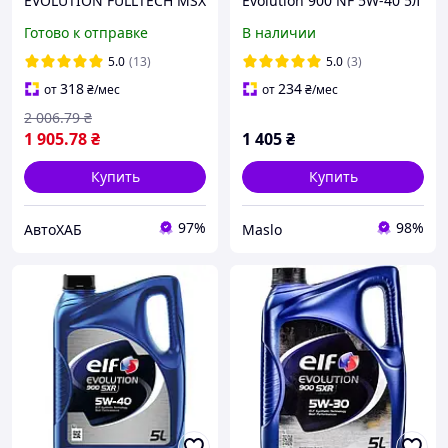
EVOLUTION FULLTECH MSX
Evolution 900 NF 5W-40 5л
5W-30 5л
(213908)
Готово к отправке
В наличии
5.0
(13)
5.0
(3)
318
234
от
₴
/мес
от
₴
/мес
2 006
.79
₴
1 905
.78
₴
1 405
₴
Купить
Купить
97%
98%
АвтоХАБ
Maslo