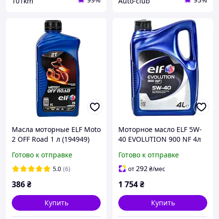
101km
Auto-club
Масла моторные ELF Moto
Моторное масло ELF 5W-
2 OFF Road 1 л (194949)
40 EVOLUTION 900 NF 4л
Готово к отправке
Готово к отправке
292
5.0
(6)
от
₴
/мес
386
₴
1 754
₴
Купить
Купить