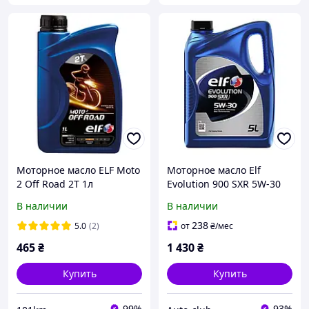
Моторное масло ELF Moto
Моторное масло Elf
2 Off Road 2T 1л
Evolution 900 SXR 5W-30
5л (213894)
В наличии
В наличии
238
5.0
(2)
от
₴
/мес
465
₴
1 430
₴
Купить
Купить
99%
93%