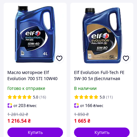
Масло моторное Elf
Elf Evolution Full-Tech FE
Evolution 700 STI 10W40
5W-30 5л (Бесплатная
4L, 216670
доставка)
Готово к отправке
В наличии
5.0
(16)
5.0
(11)
203
166
от
₴
/мес
от
₴
/мес
1 281
.02
₴
1 850
₴
1 216
.54
₴
1 665
₴
Купить
Купить