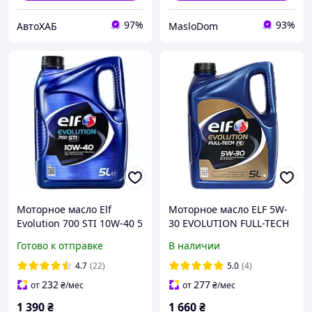
97%
93%
АвтоХАБ
MasloDom
Моторное масло Elf
Моторное масло ELF 5W-
Evolution 700 STI 10W-40 5
30 EVOLUTION FULL-TECH
л
FE (САЖЕВЫЙ ФИЛЬТР) 5л
Готово к отправке
В наличии
(216689)
4.7
(22)
5.0
(4)
232
277
от
₴
/мес
от
₴
/мес
1 390
₴
1 660
₴