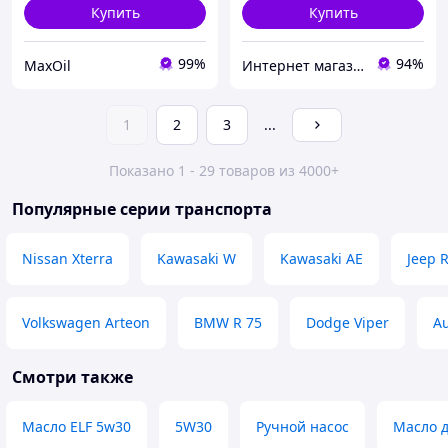
Купить
Купить
99%
94%
MaxOil
Интернет магазин alloil.com.ua
1
2
3
...
Показано 1 - 29 товаров из 4000+
Популярные серии транспорта
Nissan Xterra
Kawasaki W
Kawasaki AE
Jeep 
Volkswagen Arteon
BMW R 75
Dodge Viper
Au
Смотри также
Масло ELF 5w30
5W30
Ручной насос
Масло 