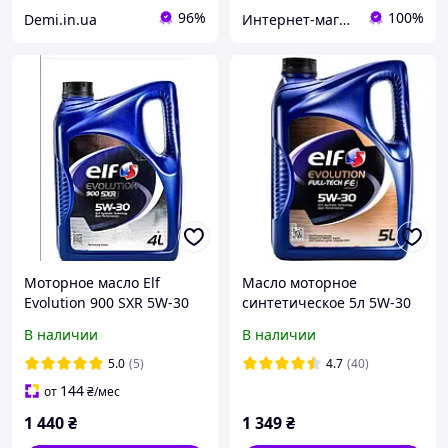
96%
100%
Demi.in.ua
Интернет-магазин автозапчастей "Мир бусов"
Моторное масло Elf
Масло моторное
Evolution 900 SXR 5W-30
синтетическое 5л 5W-30
синтетическое, 5 л
FE Evolution Full-Tech ELF
В наличии
В наличии
(194839 / 213894)
(194908-ELF)
5.0
(5)
4.7
(40)
144
от
₴
/мес
1 440
₴
1 349
₴