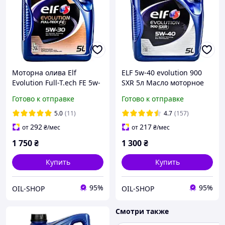
Моторна олива Elf
ELF 5w-40 evolution 900
Evolution Full-T.ech FE 5w-
SXR 5л Масло моторное
30 5л
Готово к отправке
Готово к отправке
5.0
(11)
4.7
(157)
292
217
от
₴
/мес
от
₴
/мес
1 750
₴
1 300
₴
Купить
Купить
95%
95%
OIL-SHOP
OIL-SHOP
Смотри также