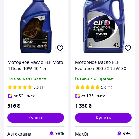
Моторное масло ELF Moto
Моторное масло ELF
4 Road 10W-40 1 л
Evolution 900 SXR 5W-30
4л (216643)
Готово к отправке
Готово к отправке
5.0
(1)
5.0
(1)
52
135
от
₴
/мес
от
₴
/мес
516
₴
1 350
₴
Купить
Купить
98%
99%
Автокраїна
MaxOil