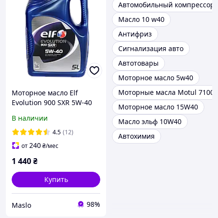
Автомобильный компрессор
Масло 10 w40
Антифриз
Сигнализация авто
Автотовары
Моторное масло 5w40
Моторные масла Motul 7100 
Моторное масло Elf
Evolution 900 SXR 5W-40
Моторное масло 15W40
5л (213913)
В наличии
Масло эльф 10W40
4.5
(12)
Автохимия
240
от
₴
/мес
1 440
₴
Купить
98%
Maslo