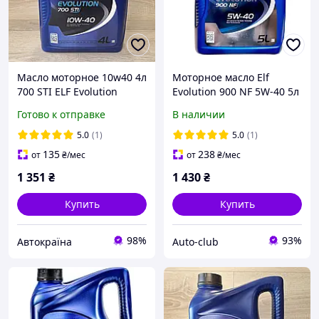
Масло моторное 10w40 4л
Моторное масло Elf
700 STI ELF Evolution
Evolution 900 NF 5W-40 5л
(213908)
Готово к отправке
В наличии
5.0
(1)
5.0
(1)
135
238
от
₴
/мес
от
₴
/мес
1 351
₴
1 430
₴
Купить
Купить
98%
93%
Автокраїна
Auto-club