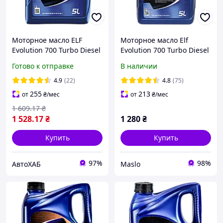
Моторное масло ELF
Моторное масло Elf
Evolution 700 Turbo Diesel
Evolution 700 Turbo Diesel
10W-40 5л
10W-40 5л (214121)
Готово к отправке
В наличии
4.9
(22)
4.8
(75)
255
213
от
₴
/мес
от
₴
/мес
1 609
.17
₴
1 528
.17
₴
1 280
₴
Купить
Купить
97%
98%
АвтоХАБ
Maslo