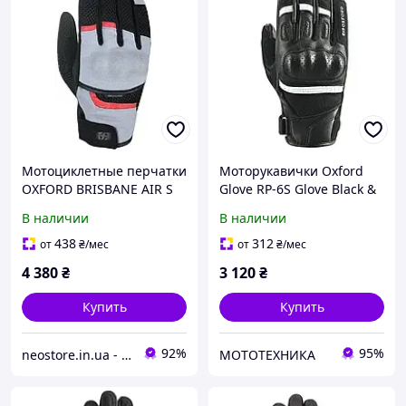
Мотоциклетные перчатки
Моторукавички Oxford
OXFORD BRISBANE AIR S
Glove RP-6S Glove Black &
серые черные красные
White (L)
В наличии
В наличии
438
312
от
₴
/мес
от
₴
/мес
4 380
₴
3 120
₴
Купить
Купить
92%
95%
neostore.in.ua - интернет магазин
МОТОТЕХНИКА