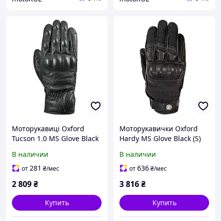
Моторукавиці Oxford
Моторукавички Oxford
Tucson 1.0 MS Glove Black
Hardy MS Glove Black (S)
S
В наличии
В наличии
281
636
от
₴
/мес
от
₴
/мес
2 809
₴
3 816
₴
Купить
Купить