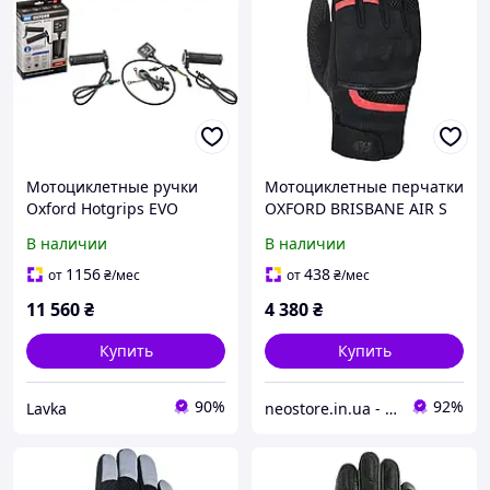
Мотоциклетные ручки
Мотоциклетные перчатки
Oxford Hotgrips EVO
OXFORD BRISBANE AIR S
Thermistor Sports с
черные с красным
В наличии
В наличии
подогревом, 22 мм
1156
438
от
₴
/мес
от
₴
/мес
11 560
₴
4 380
₴
Купить
Купить
90%
92%
Lavka
neostore.in.ua - интернет магазин