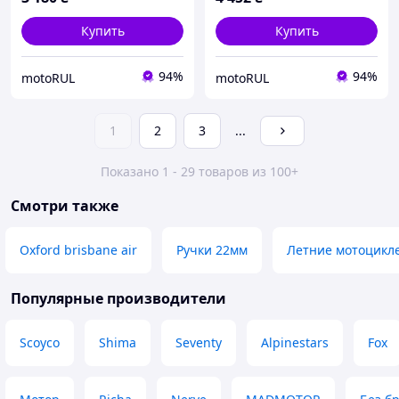
Купить
Купить
94%
94%
motoRUL
motoRUL
1
2
3
...
Показано 1 - 29 товаров из 100+
Смотри также
Oxford brisbane air
Ручки 22мм
Летние мотоцикл
Популярные производители
Scoyco
Shima
Seventy
Alpinestars
Fox