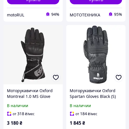
94%
95%
motoRUL
МОТОТЕХНИКА
Моторукавички Oxford
Моторукавички Oxford
Montreal 1.0 MS Glove
Spartan Gloves Black (S)
Stealth Black (S)
В наличии
В наличии
318
184
от
₴
/мес
от
₴
/мес
3 180
₴
1 845
₴