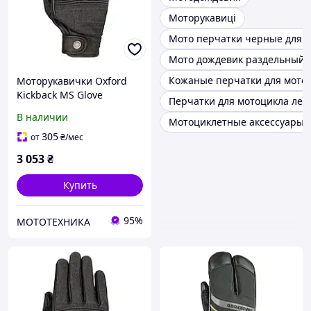
Моторукавиці
Мото перчатки черные для 
Мото дождевик раздельный
Кожаные перчатки для мото
Моторукавички Oxford
Kickback MS Glove
Перчатки для мотоцикла лет
Charcoal Grey (M)
В наличии
Мотоциклетные аксессуары
305
от
₴
/мес
3 053
₴
Купить
95%
МОТОТЕХНИКА