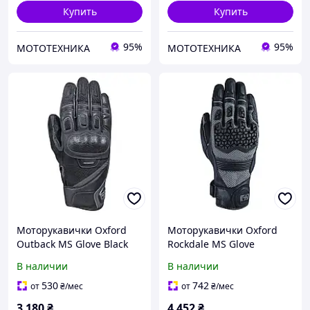
Купить
Купить
95%
95%
МОТОТЕХНИКА
МОТОТЕХНИКА
Моторукавички Oxford
Моторукавички Oxford
Outback MS Glove Black
Rockdale MS Glove
(M)
Charcoal / Black (S)
В наличии
В наличии
530
742
от
₴
/мес
от
₴
/мес
3 180
₴
4 452
₴