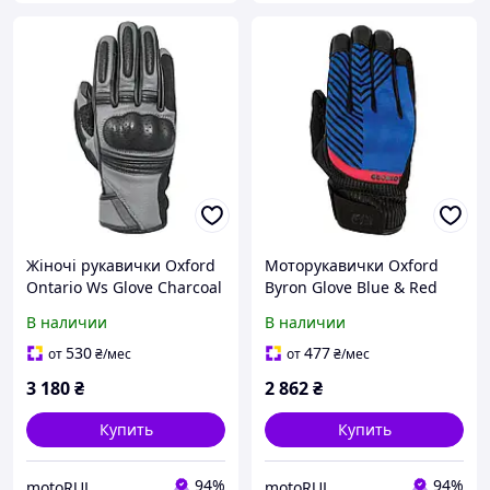
Жіночі рукавички Oxford
Моторукавички Oxford
Ontario Ws Glove Charcoal
Byron Glove Blue & Red
/ Black (L)
(M)
В наличии
В наличии
530
477
от
₴
/мес
от
₴
/мес
3 180
₴
2 862
₴
Купить
Купить
94%
94%
motoRUL
motoRUL