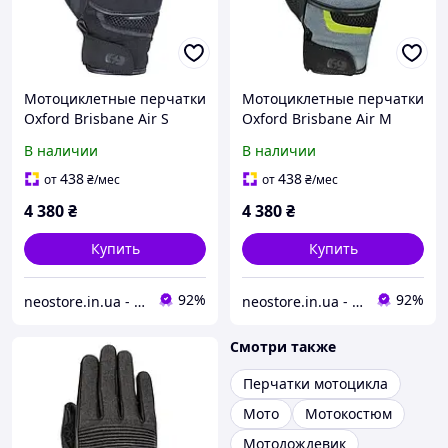
Мотоциклетные перчатки
Мотоциклетные перчатки
Oxford Brisbane Air S
Oxford Brisbane Air M
черные
серые/черные/желтые
В наличии
В наличии
флюо
438
438
от
₴
/мес
от
₴
/мес
4 380
₴
4 380
₴
Купить
Купить
92%
92%
neostore.in.ua - интернет магазин
neostore.in.ua - интернет магазин
Смотри также
Перчатки мотоцикла
Мото
Мотокостюм
Мотодождевик