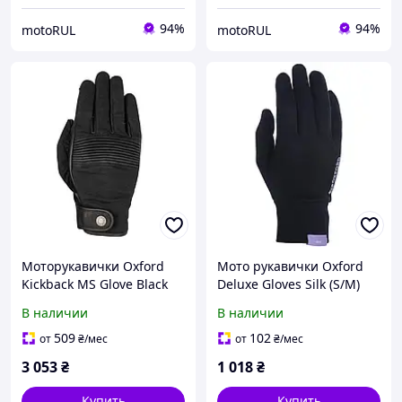
94%
94%
motoRUL
motoRUL
Моторукавички Oxford
Мото рукавички Oxford
Kickback MS Glove Black
Deluxe Gloves Silk (S/M)
(XL)
В наличии
В наличии
509
102
от
₴
/мес
от
₴
/мес
3 053
₴
1 018
₴
Купить
Купить