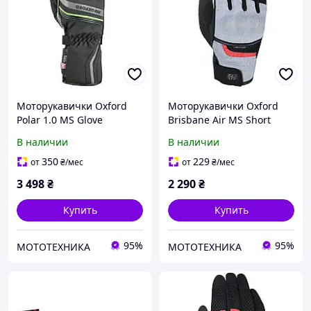
Моторукавички Oxford
Моторукавички Oxford
Polar 1.0 MS Glove
Brisbane Air MS Short
Black/Fluo (XXL)
Summer Glove Tech Grey /
В наличии
В наличии
Black (S)
350
229
от
₴
/мес
от
₴
/мес
3 498
₴
2 290
₴
Купить
Купить
95%
95%
МОТОТЕХНИКА
МОТОТЕХНИКА