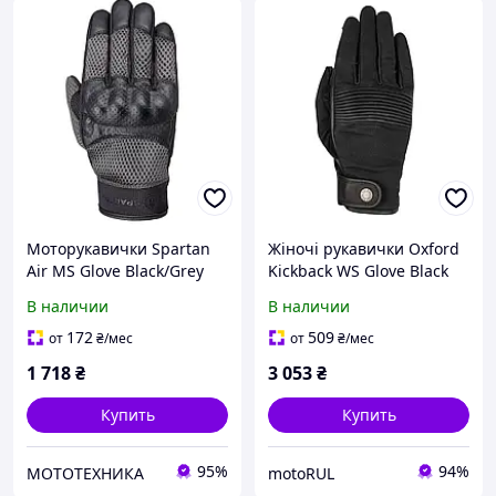
Моторукавички Spartan
Жіночі рукавички Oxford
Air MS Glove Black/Grey
Kickback WS Glove Black
(M)
(XS)
В наличии
В наличии
172
509
от
₴
/мес
от
₴
/мес
1 718
₴
3 053
₴
Купить
Купить
95%
94%
МОТОТЕХНИКА
motoRUL