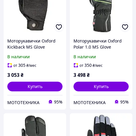
Моторукавички Oxford
Моторукавички Oxford
Kickback MS Glove
Polar 1.0 MS Glove
Charcoal Grey (XL)
Black/Fluo (M)
В наличии
В наличии
305
350
от
₴
/мес
от
₴
/мес
3 053
₴
3 498
₴
Купить
Купить
95%
95%
МОТОТЕХНИКА
МОТОТЕХНИКА