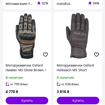
92%
94%
Мотомагазин FREERIDER
motoRUL
Моторукавички Oxford
Моторукавички Oxford
Hawker MS Glove Brown /
Holbeach MS Short
Black (S)
Leather Glove Brown (S)
В наличии
В наличии
795
636
от
₴
/мес
от
₴
/мес
4 770
₴
3 816
₴
Купить
Купить