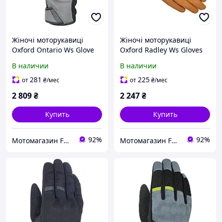
Жіночі моторукавиці
Жіночі моторукавиці
Oxford Ontario Ws Glove
Oxford Radley Ws Gloves
Charcoal / Black L
Tan L
В наличии
В наличии
281
225
от
₴
/мес
от
₴
/мес
2 809
₴
2 247
₴
Купить
Купить
92%
92%
Мотомагазин FREERIDER
Мотомагазин FREERIDER