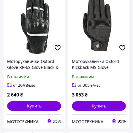
Моторукавички Oxford
Моторукавички Oxford
Glove RP-6S Glove Black &
Kickback MS Glove
White (XL)
Charcoal Grey (L)
В наличии
В наличии
264
305
от
₴
/мес
от
₴
/мес
2 640
₴
3 053
₴
Купить
Купить
95%
95%
МОТОТЕХНИКА
МОТОТЕХНИКА