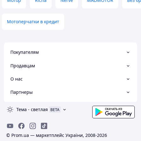
Мотор
Richa
Nerve
MADMOTOR
Без б
Мотоперчатки в кредит
Покупателям
Продавцам
О нас
Партнеры
Тема
-
светлая
BETA
© Prom.ua — маркетплейс України, 2008-2026