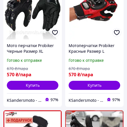
Мото перчатки Probiker
Мотоперчатки Probiker
Черные Размер XL
Красные Размер L
Готово к отправке
Готово к отправке
670
₴/пара
670
₴/пара
570
₴/пара
570
₴/пара
Купить
Купить
97%
97%
KSandersmoto - Интернет магазин мотоэкипировки и мотоаксессуаров
KSandersmoto - Интернет магазин мотоэкипировки и мотоаксессуаров