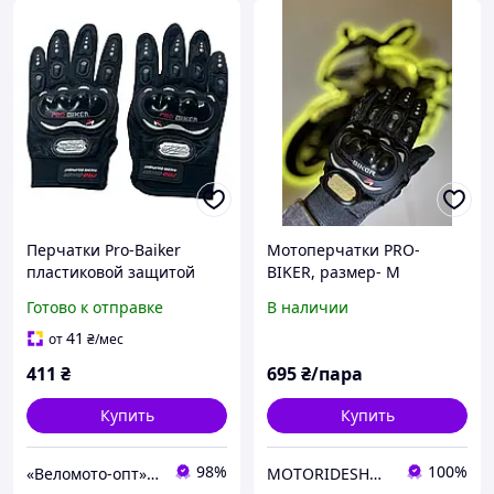
Перчатки Pro-Baiker
Мотоперчатки PRO-
пластиковой защитой
BIKER, размер- M
черный L
Готово к отправке
В наличии
41
от
₴
/мес
411
₴
695
₴/пара
Купить
Купить
98%
100%
«Веломото-опт» — магазин запчастей для велосипедов и мототехники
MOTORIDESHOPUA