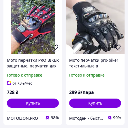
Мото перчатки PRO BIKER
Мото перчатки pro-biker
защитные, перчатки для
текстильные в
мотоцикла, мотоперчатки
ассортименте разных
Готово к отправке
Готово к отправке
с защитой
цветов. Размер XXL
73
от
₴
/мес
728
₴
299
₴/пара
Купить
Купить
98%
99%
MOTOLION.PRO
Мотоден - быстро и надёжно