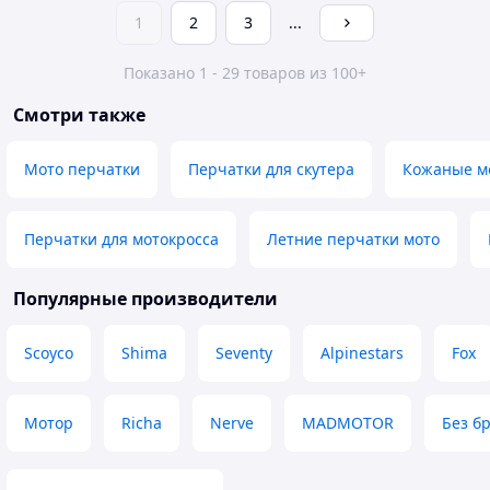
1
2
3
...
Показано 1 - 29 товаров из 100+
Смотри также
Мото перчатки
Перчатки для скутера
Кожаные м
Перчатки для мотокросса
Летние перчатки мото
Популярные производители
Scoyco
Shima
Seventy
Alpinestars
Fox
Мотор
Richa
Nerve
MADMOTOR
Без б