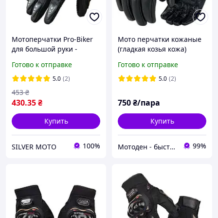
Мотоперчатки Pro-Biker
Мото перчатки кожаные
для большой руки -
(гладкая козья кожа)
Размер 2XL (XXL)
Готово к отправке
Готово к отправке
5.0
(2)
5.0
(2)
453
₴
430
.35
₴
750
₴/пара
Купить
Купить
100%
99%
SILVER MOTO
Мотоден - быстро и надёжно