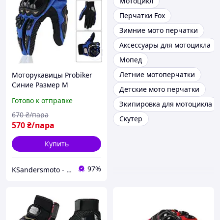
Мотоцикл
Перчатки Fox
Зимние мото перчатки
Аксессуары для мотоцикла
Мопед
Летние мотоперчатки
Моторукавицы Probiker
Синие Размер М
Детские мото перчатки
Готово к отправке
Экипировка для мотоцикла
670
₴/пара
Скутер
570
₴/пара
Купить
97%
KSandersmoto - Интернет магазин мотоэкипировки и мотоаксессуаров