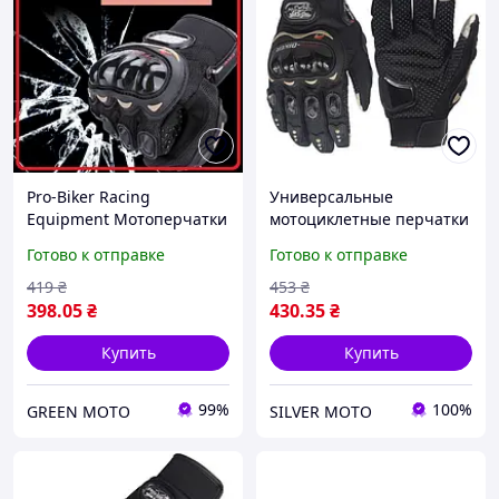
Pro-Biker Racing
Универсальные
Equipment Мотоперчатки
мотоциклетные перчатки
для мужчин Размер 2ХЛ
Pro-Biker - Размер L
Готово к отправке
Готово к отправке
419
₴
453
₴
398
.05
₴
430
.35
₴
Купить
Купить
99%
100%
GREEN MOTO
SILVER MOTO