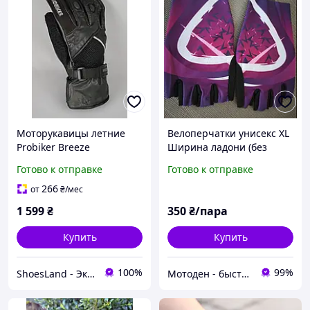
Моторукавицы летние
Велоперчатки унисекс XL
Probiker Breeze
Ширина ладони (без
мотоциклетные перчатки
большого пальца) 10см
Готово к отправке
Готово к отправке
для мужчин мото вело
варежки жемчужные
266
от
₴
/мес
кожаные Оригинал
1 599
₴
350
₴/пара
Размер XL
Купить
Купить
100%
99%
ShoesLand - Экономия и качество в каждом шаге
Мотоден - быстро и надёжно