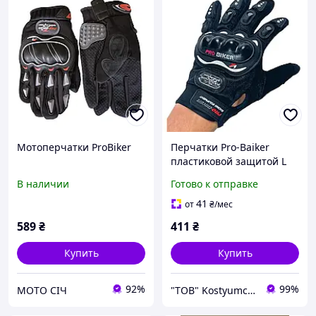
Мотоперчатки ProBiker
Перчатки Pro-Baiker
пластиковой защитой L
черный
В наличии
Готово к отправке
41
от
₴
/мес
589
₴
411
₴
Купить
Купить
92%
99%
МОТО СІЧ
"ТОВ" Kostyumchyk