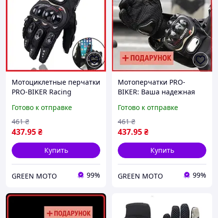
Мотоциклетные перчатки
Мотоперчатки PRO-
PRO-BIKER Racing
BIKER: Ваша надежная
Equipment, размер L(М-
защита и комфорт
Готово к отправке
Готово к отправке
XL)
Размер: ХЛ
461
₴
461
₴
437
.95
₴
437
.95
₴
Купить
Купить
99%
99%
GREEN MOTO
GREEN MOTO