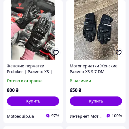
Женские перчатки
Мотоперчатки Женские
Probiker | Размер: ХS |
Размер XS S 7 DM
Мото перчатки для
Готово к отправке
В наличии
города
800
₴
650
₴
Купить
Купить
97%
100%
Motoequip.ua
Интернет Мотомагазин МотоСкатОк Моторезина и Экипировка из Германии