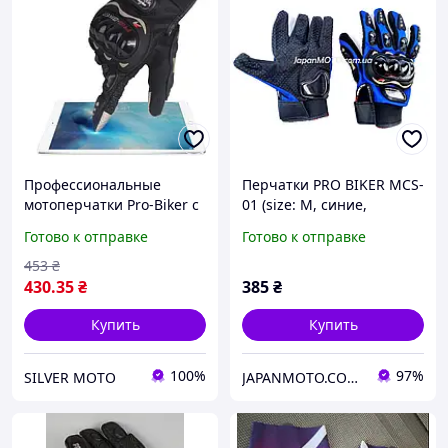
Профессиональные
Перчатки PRO BIKER MCS-
мотоперчатки Pro-Biker с
01 (size: M, синие,
усиленной защитой -
текстиль с накладкой на
Готово к отправке
Готово к отправке
Размер XL
кисть)
453
₴
430
.35
₴
385
₴
Купить
Купить
100%
97%
SILVER MOTO
JAPANMOTO.COM.UA - мотозапчасти & мотоцикли