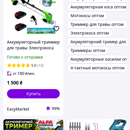
Аккумуляторная коса оптом
Мотокосы оптом
Триммер для травы оптом
Электрокоса оптом
Акумуляторний тример для т
Аккумуляторный триммер
для травы Электрокоса
Триммеры оптом
Аккумуляторная коса для
Готово к отправке
Аккумуляторные косилки опт
сада Косарка АКБ
Газонокосилка на АКБ
5.0
(10)
4-тактные мотокосы оптом
180
от
₴
/мес
1 500
₴
Купить
99%
EasyMarket