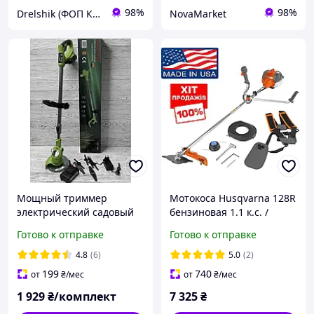
98%
98%
Drelshik (ФОП Ковалев Евгений )
NovaMarket
Мощный триммер
Мотокоса Husqvarna 128R
электрический садовый
бензиновая 1.1 к.с. /
для травы Krafftec
Бензокоса
Готово к отправке
Готово к отправке
Электрокосы 48V/4AH
профессиональная для
Триммеры для сада Li-Ion
ухода за газоном
4.8
(6)
5.0
(2)
Электротриммеры
199
740
от
₴
/мес
от
₴
/мес
электрокосы
1 929
₴/комплект
7 325
₴