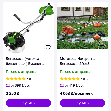
Бензокоса (мотокса
Мотокоса Husqvarna
бензиновая) Буковина
Бензокосы 52см3
М-430 (старая голова
Бензиновый триммер
Готово к отправке
Готово к отправке
4500 Вт объем 43 см3
(Мотокоса для высокой
травы) Триммеры для
5.0
(3)
5.0
(2)
травы садовые(Мотокоса
398
419
от
₴
/мес
от
₴
/мес
бензиновая)
2 250
₴
4 063
₴/комплект
Купить
Купить