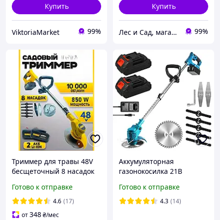
Купить
Купить
99%
99%
ViktoriaMarket
Лес и Сад, магазин инструментов и садово-парковой техники
Триммер для травы 48V
Аккумуляторная
бесщеточный 8 насадок
газонокосилка 21В
ручной из 2 акб
10000об/мин + Диски и
Готово к отправке
Готово к отправке
Ножи, MK-150B /Ручной
триммер для травы на
4.6
(17)
4.3
(14)
аккумуляторе
348
от
₴
/мес