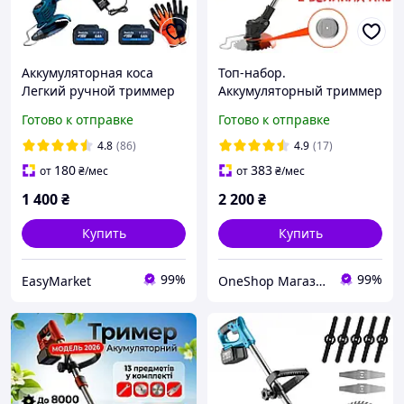
Аккумуляторная коса
Топ-набор.
Легкий ручной триммер
Аккумуляторный триммер
для травы на АКБ
для травы + 2 больших
Готово к отправке
Готово к отправке
Аккумуляторная садовая
АКБ + 27 разных насадок
коса с насадками и
(ручная электро
4.8
(86)
4.9
(17)
диском
газонокосилка)
180
383
от
₴
/мес
от
₴
/мес
1 400
₴
2 200
₴
Купить
Купить
99%
99%
EasyMarket
OneShop Магазин-Склад