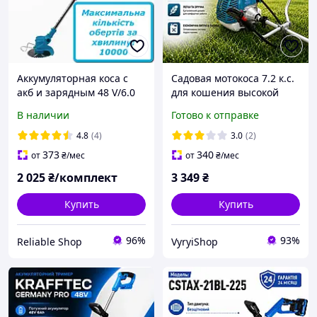
Аккумуляторная коса с
Садовая мотокоса 7.2 к.с.
акб и зарядным 48 V/6.0
для кошения высокой
Ah Садовый
травы Универсальная
В наличии
Готово к отправке
аккумуляторный триммер
мотокоса Мощная
для растений
садовая бензокоса
4.8
(4)
3.0
(2)
Аккумуляторный триммер
Мотокоса для дома
373
340
от
₴
/мес
от
₴
/мес
для дома
2 025
₴/комплект
3 349
₴
Купить
Купить
96%
93%
Reliable Shop
VyryiShop