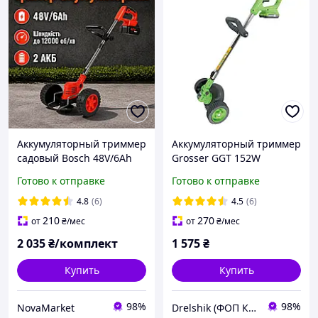
Аккумуляторный триммер
Аккумуляторный триммер
садовый Bosch 48V/6Ah
Grosser GGT 152W
Аккумуляторная коса для
Готово к отправке
Готово к отправке
дома Электрокоса для
дачи Электрический
4.8
(6)
4.5
(6)
триммер для травы
210
270
от
₴
/мес
от
₴
/мес
2 035
₴/комплект
1 575
₴
Купить
Купить
98%
98%
NovaMarket
Drelshik (ФОП Ковалев Евгений )