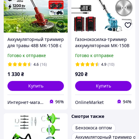
Аккумуляторный триммер
Газонокосилка-триммер
для травы 48В MK-150B с
аккумуляторная MK-150B
2 АКБ 5Ah, беспроводная
21В с двумя
Готово к отправке
Готово к отправке
электрокоса для сада и
аккумуляторами, синяя /
газона, комплект дисков и
Электрокоса для травы
4.6
(16)
4.9
(10)
ножей
1 330
₴
920
₴
Купить
Купить
96%
94%
Интернет-магазин Top Shop
OnlineMarket
Смотри также
Бензокоса оптом
Аккумуляторный триммер оп