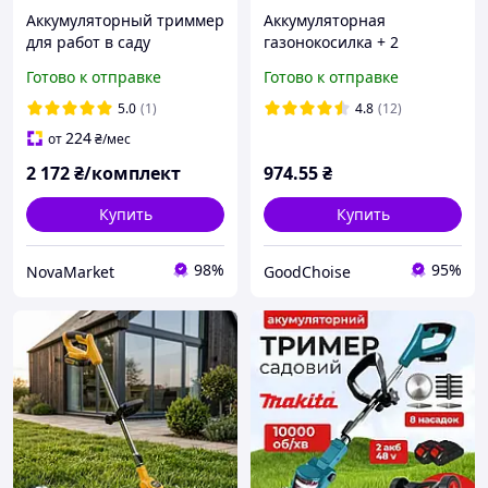
Аккумуляторный триммер
Аккумуляторная
для работ в саду
газонокосилка + 2
Акумуляторный тример
аккумулятора 48В, GZ-03 /
Готово к отправке
Готово к отправке
для трави 48 V/4.0 Ah
Триммер для травы /
Ручной триммер для
Электрическая
5.0
(1)
4.8
(12)
травы аккумуляторный
газонокосилка
224
от
₴
/мес
2 172
₴/комплект
974
.55
₴
Купить
Купить
98%
95%
NovaMarket
GoodChoise