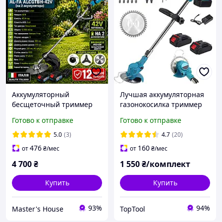
Аккумуляторный
Лучшая аккумуляторная
бесщеточный триммер
газонокосилка триммер
для травы AL-FA
для травы и кустов с
Готово к отправке
Готово к отправке
ALCGTBH-42V 2 АКБ
двумя аккумуляторами
Качественный
садовый для огорода
5.0
(3)
4.7
(20)
аккумуляторный триммер
476
160
от
₴
/мес
от
₴
/мес
для сада Италия
4 700
₴
1 550
₴/комплект
Купить
Купить
93%
94%
Master's House
TopTool