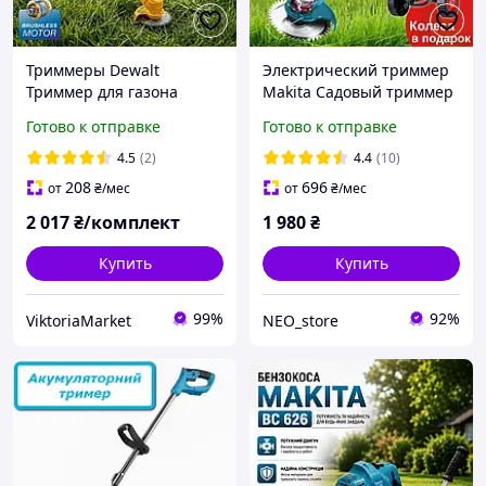
Триммеры Dewalt
Электрический триммер
Триммер для газона
Makita Садовый триммер
(Аккумуляторный
для травы и кустов 48v с
Готово к отправке
Готово к отправке
триммер для работ в
2акб 6Ah с насадками
саду) Тример ручной для
10000 об/мин Косы
4.5
(2)
4.4
(10)
травы и кустов
электрические
208
696
от
₴
/мес
от
₴
/мес
(Триммеры для сада)
2 017
₴/комплект
1 980
₴
Купить
Купить
99%
92%
ViktoriaMarket
NEO_store