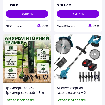
1 980
₴
870
.08
₴
Купить
Купить
92%
95%
NEO_store
GoodChoise
Триммеры 48В 6Ач
Аккумуляторная
Триммер садовый 1.3 кг
газонокосилка + 2
Аккумуляторный триммер
аккумулятора 48V, Lawn
Готово к отправке
Готово к отправке
2 акб Триммер для травы
mower / Беспроводной