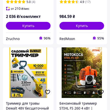
(Аккумуляторная коса с
триммер для травы
5.0
(4)
4.9
(17)
акб и зарядным)
210
от
₴
/мес
2 036
₴/комплект
984
.59
₴
Купить
Купить
96%
95%
Zruchno
RedMoon
Триммер для травы
Бензиновый триммер
Dewalt 48V бесщеточный
STIHL FS 260 4 кВт |