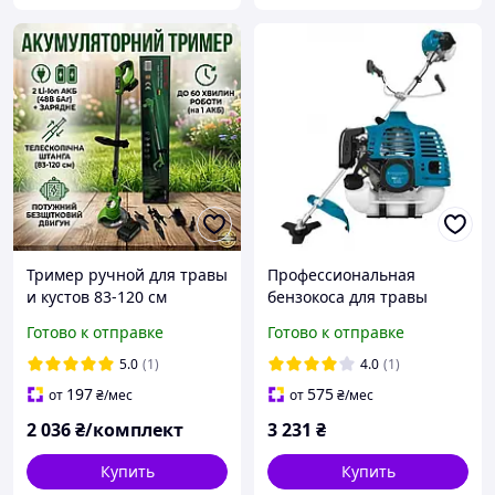
Тример ручной для травы
Профессиональная
и кустов 83-120 см
бензокоса для травы
Аккумуляторная
Kraissmann MS 560
Готово к отправке
Готово к отправке
электрокоса (Триммер
Триммер для огорода (
коса мощная с двумя
2+1 ,Ранцевый ремень)
5.0
(1)
4.0
(1)
аккумуляторами) Ручный
197
575
от
₴
/мес
от
₴
/мес
тример
2 036
₴/комплект
3 231
₴
Купить
Купить