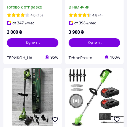
8 насадок
Мотокоса 52 куб |
Готово к отправке
В наличии
Аккумуляторный триммер
Кусторез для травы
ручной с 2 акб Триммер
4.0
(15)
4.8
(4)
садовый
347
398
от
₴
/мес
от
₴
/мес
2 000
₴
3 900
₴
Купить
Купить
95%
100%
ТЕРИКОН_UA
TehnoProsto