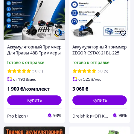
Аккумуляторный Триммер
Аккумуляторный триммер
Для Травы 48В Триммеры
ZEGOR CSTAX-21BL-225
косы KRAFFTEC Триммеры
(бесщеточный, 5000 об/
Готово к отправке
Готово к отправке
для сада Мотокоса для
мин, аккум. 21 В*6 А*1
высокой травы и
шт., d--реза 320 мм)
5.0
(1)
5.0
(5)
кустарников бурьяна
190
525
от
₴
/мес
от
₴
/мес
1 900
₴/комплект
3 060
₴
Купить
Купить
93%
98%
Pro bizon+
Drelshik (ФОП Ковалев Евгений )