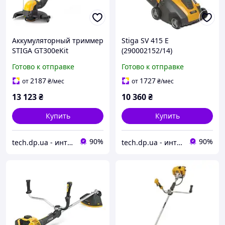
Аккумуляторный триммер
Stiga SV 415 E
STIGA GT300eKit
(290002152/14)
Готово к отправке
Готово к отправке
2187
1727
от
₴
/мес
от
₴
/мес
13 123
₴
10 360
₴
Купить
Купить
90%
90%
tech.dp.ua - интернет магазин
tech.dp.ua - интернет магазин