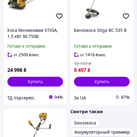
Коса бензиновая STIGA,
Бензокоса Stiga BC 535 B
1.5 кВт BC750B
Готово к отправке
Готово к отправке
2500
1416
от
₴
/мес
от
₴
/мес
10 197
₴
24 998
₴
8 497
₴
Купить
Купить
94%
87%
ТД Укрсервіс
За UA
Смотри также
Бензокоса
Аккумуляторный триммер