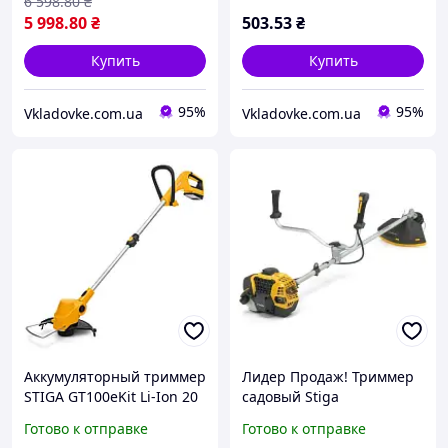
6 598
.80
₴
5 998
.80
₴
503
.53
₴
Купить
Купить
95%
95%
Vkladovke.com.ua
Vkladovke.com.ua
Аккумуляторный триммер
Лидер Продаж! Триммер
STIGA GT100eKit Li-Ion 20
садовый Stiga
В вес 1.8 кг ширина
бензиновый 1.2 кВт, нож
Готово к отправке
Готово к отправке
кошения 25 см емкость
и леска, вес 7.4 кг