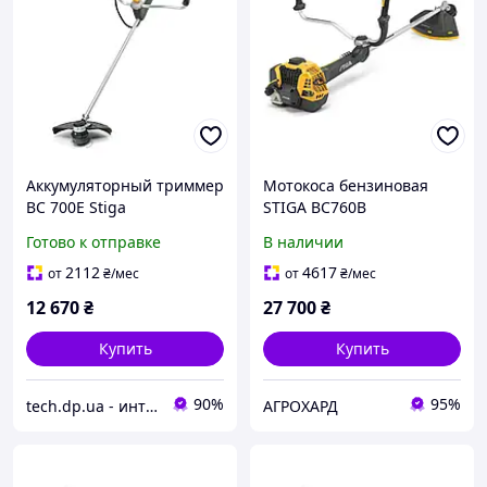
Аккумуляторный триммер
Мотокоса бензиновая
BC 700E Stiga
STIGA BC760B
Готово к отправке
В наличии
2112
4617
от
₴
/мес
от
₴
/мес
12 670
₴
27 700
₴
Купить
Купить
90%
95%
tech.dp.ua - интернет магазин
АГРОХАРД