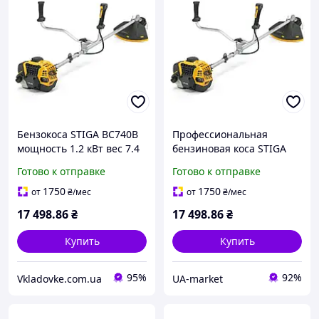
Бензокоса STIGA BC740B
Профессиональная
мощность 1.2 кВт вес 7.4
бензиновая коса STIGA
кг 2-х тактный двигатель
BC740B с мощным 1.2 кВт
Готово к отправке
Готово к отправке
ширина кошения 43 см
двигателем и шириной
скашивания 43 см для
1750
1750
от
₴
/мес
от
₴
/мес
эффе
17 498
.86
₴
17 498
.86
₴
Купить
Купить
95%
92%
Vkladovke.com.ua
UA-market