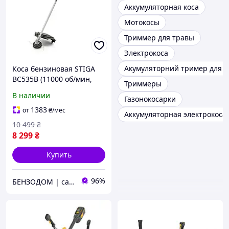
Аккумуляторная коса
Мотокосы
Триммер для травы
Электрокоса
Акумуляторний тример для т
Коса бензиновая STIGA
BC535B (11000 об/мин,
Триммеры
ширина кошения 43 см)
В наличии
Газонокосарки
1383
от
₴
/мес
Аккумуляторная электрокоса
10 499
₴
8 299
₴
Купить
96%
БЕНЗОДОМ | садовая техника и электроинструмент