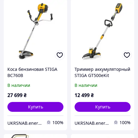
Коса бензиновая STIGA
Триммер аккумуляторный
BC760B
STIGA GT500eKit
(GT500eKit)
В наличии
В наличии
27 699
₴
12 499
₴
Купить
Купить
100%
100%
UKRSNAB.energo
UKRSNAB.energo