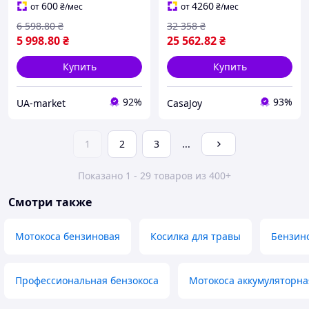
аккумулятора 2 Ач
(BC740B) - КлікБай
600
4260
от
₴
/мес
от
₴
/мес
6 598
.80
₴
32 358
₴
5 998
.80
₴
25 562
.82
₴
Купить
Купить
92%
93%
UA-market
CasaJoy
1
2
3
...
Показано 1 - 29 товаров из 400+
Смотри также
Мотокоса бензиновая
Косилка для травы
Бензин
Профессиональная бензокоса
Мотокоса аккумуляторна