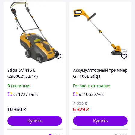
Stiga SV 415 E
Аккумуляторный триммер
(290002152/14)
GT 100E Stiga
В наличии
Готово к отправке
1727
1063
от
₴
/мес
от
₴
/мес
7 655
₴
10 360
₴
6 379
₴
Купить
Купить