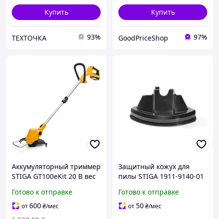
Купить
Купить
93%
97%
ТЕХТОЧКА
GoodPriceShop
Аккумуляторный триммер
Защитный кожух для
STIGA GT100eKit 20 В вес
пилы STIGA 1911-9140-01
1.8 кг ширина кошения
для 24 зубчатого диска
Готово к отправке
Готово к отправке
25 см щеточный
d=225мм посадка 25.4мм
двигатель
черный пластиковый
600
50
от
₴
/мес
от
₴
/мес