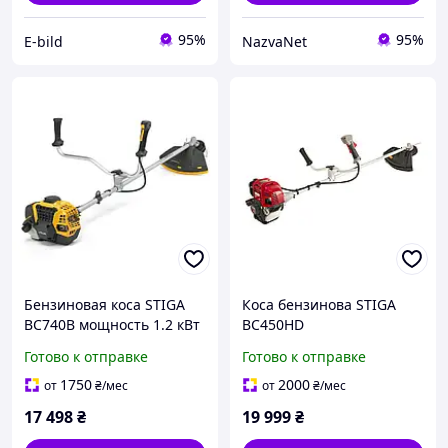
95%
95%
E-bild
NazvaNet
Бензиновая коса STIGA
Коса бензинова STIGA
BC740B мощность 1.2 кВт
BC450HD
вес 7.4 кг 2-х тактный
Готово к отправке
Готово к отправке
двигатель
1750
2000
от
₴
/мес
от
₴
/мес
17 498
₴
19 999
₴