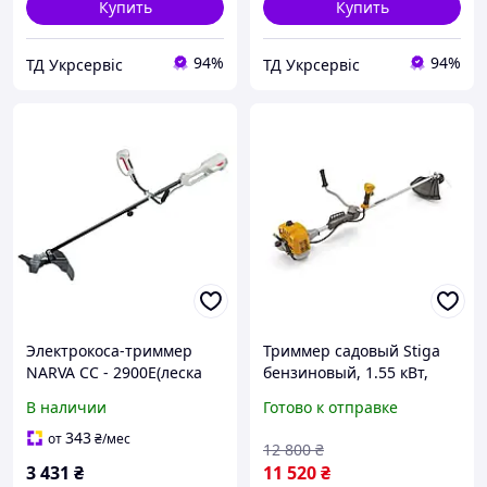
Купить
Купить
94%
94%
ТД Укрсервіс
ТД Укрсервіс
Электрокоса-триммер
Триммер садовый Stiga
NARVA CC - 2900E(леска
бензиновый, 1.55 кВт,
нож. верхний двигатель
нож и леска, 8.25 кг
В наличии
Готово к отправке
цельный вал)
(BC555B) (v513858)
343
от
₴
/мес
12 800
₴
3 431
₴
11 520
₴