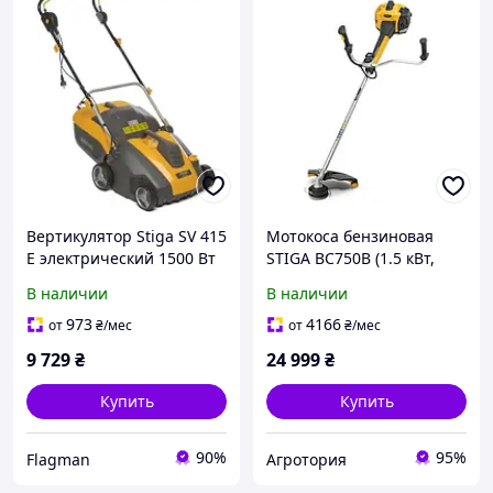
Вертикулятор Stiga SV 415
Мотокоса бензиновая
E электрический 1500 Вт
STIGA BC750B (1.5 кВт,
38 см
9500 об/мин, дисплей)
В наличии
В наличии
973
4166
от
₴
/мес
от
₴
/мес
9 729
₴
24 999
₴
Купить
Купить
90%
95%
Flagman
Агротория