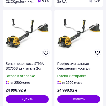
93%
87%
CLICKgo.fun- интернет магазин
За UA
Бензиновая коса STIGA
Профессиональная
BC750B двигатель 2-х
бензиновая коса для
тактный мощность 1.5
скашивания STIGA
Готово к отправке
Готово к отправке
кВт вес 9.2 кг ширина
BC750B мощностью 1.5
кошения 45 см
кВт с 2-тактным
2500
2500
от
₴
/мес
от
₴
/мес
двигателем и антив
24 998
.92
₴
24 998
.92
₴
Купить
Купить