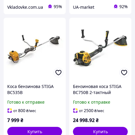
95%
92%
Vkladovke.com.ua
UA-market
Коса бензинова STIGA
Бензиновая коса STIGA
BC535B
BC750B 2-тактный
двигатель 1.5 кВт ширина
Готово к отправке
Готово к отправке
скашивания 45 см
антивибрационная
800
2500
от
₴
/мес
от
₴
/мес
система
7 999
₴
24 998
.92
₴
Купить
Купить