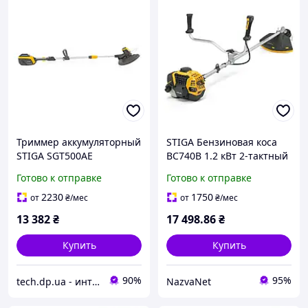
Триммер аккумуляторный
STIGA Бензиновая коса
STIGA SGT500AE
BC740B 1.2 кВт 2-тактный
двигатель вес 7.4 кг с
Готово к отправке
Готово к отправке
системой EEM для легкого
старта
2230
1750
от
₴
/мес
от
₴
/мес
13 382
₴
17 498
.86
₴
Купить
Купить
90%
95%
tech.dp.ua - интернет магазин
NazvaNet