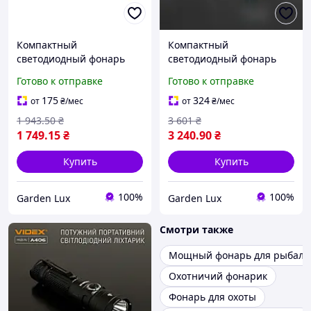
Компактный
Компактный
светодиодный фонарь
светодиодный фонарь
1500Lm 5000K, Мощный
2000Lm 5000K, Мощный
Готово к отправке
Готово к отправке
фонарик для охоты,
фонарик для охоты,
Светодиодный
Светодиодный
175
324
от
₴
/мес
от
₴
/мес
компактный фонарь
компактный фонарь
1 943
.50
₴
3 601
₴
1 749
.15
₴
3 240
.90
₴
Купить
Купить
100%
100%
Garden Lux
Garden Lux
Смотри также
Мощный фонарь для рыбалк
Охотничий фонарик
Фонарь для охоты