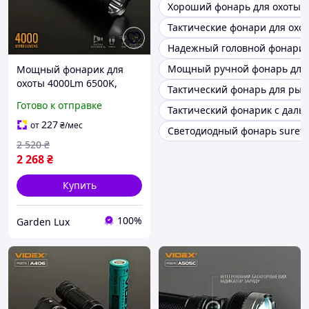
Хороший фонарь для охоты
Тактические фонари для охо
Надежный головной фонарик
Мощный ручной фонарь для
Мощный фонарик для
охоты 4000Lm 6500K,
Тактический фонарь для рыб
Фонарь ручной
Готово к отправке
Тактический фонарик с даль
поисковый, Фонарь на
аккумуляторе, Фонарь
227
от
₴
/мес
Светодиодный фонарь surefi
ручной хороший, ODG
2 520
₴
2 268
₴
Купить
100%
Garden Lux