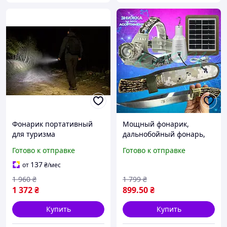
Фонарик портативный
Мощный фонарик,
для туризма
дальнобойный фонарь,
Светодиодный zoom
потужний фонарик,
Готово к отправке
Готово к отправке
Мощный фонарик с
военный фонарик,
регулируемым зумом
фонарик для охоты
137
от
₴
/мес
Фонарь для охоты и
1 960
₴
1 799
₴
рыбалки аккумуляторный
1 372
₴
899
.50
₴
Купить
Купить