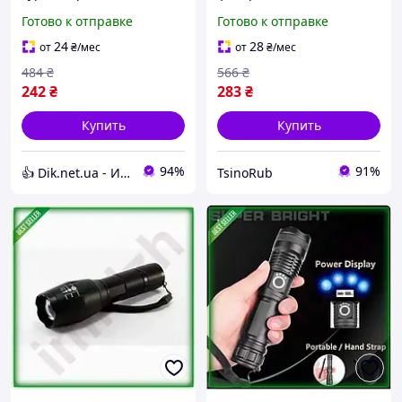
KX-213-COB, Налобный
26+T6+COB, Армейский
Готово к отправке
Готово к отправке
фонарь яркий Фонарик
фонарик тактический,
мощный IV-97
Мощный NE-579 ручной
24
28
от
₴
/мес
от
₴
/мес
фонарик
484
₴
566
₴
242
₴
283
₴
Купить
Купить
94%
91%
👍 Dik.net.ua - Интернет магазин
TsinoRub