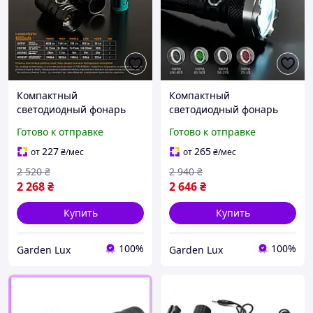
Компактный
Компактный
светодиодный фонарь
светодиодный фонарь
4000Lm 6500K, Мощный
5500Lm 5000K, Мощный
Готово к отправке
Готово к отправке
фонарик для охоты,
фонарик для охоты,
Светодиодный
Светодиодный
227
265
от
₴
/мес
от
₴
/мес
компактный фонарь
компактный фонарь
2 520
₴
2 940
₴
2 268
₴
2 646
₴
Купить
Купить
100%
100%
Garden Lux
Garden Lux