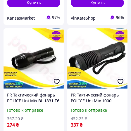
Купить
Купить
97%
96%
KansasMarket
VinKateShop
PR Тактический фонарь
PR Тактический фонарь
POLICE Uni Mix BL 1831 T6
POLICE Uni Mix 1000
50000W 1000 Lumen
Lumen мощный фонарик
Готово к отправке
Готово к отправке
мощный фонарик для
для охоты и активного
охоты и рыбалки с
отдыха ручной фон
367
.20
₴
452
.25
₴
Per33/R
Per33/R
274
₴
337
₴