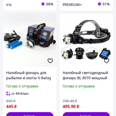
98%
91%
iris
PREMIUM⭐
Налобный фонарь для
Налобный светодиодный
рыбалки и охоты X-Balog
фонарь BL 8070 мощный
BL-T09B-P90, мощный
аккумуляторный фонарик
Готово к отправке
Готово к отправке
тактический фонарик в
для охоты рыбалки и
поход с зумом и з/у
туризма box2
44
от
₴
/мес
890
₴
708
.40
₴
445
₴
495
.90
₴