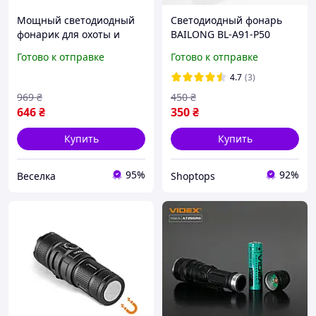
Мощный светодиодный
Светодиодный фонарь
фонарик для охоты и
BAILONG BL-A91-P50
туризма 1000 люмен 5
мощный ручной фонарик
Готово к отправке
Готово к отправке
режимов SOS стробоскоп
для туризма охоты
влагозащита SPICY
рыбалки с зумом
4.7
(3)
969
₴
450
₴
646
₴
350
₴
Купить
Купить
95%
92%
Веселка
Shoptops