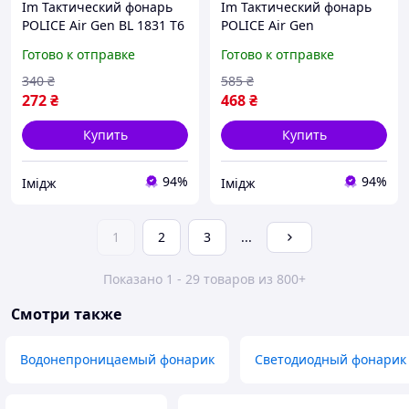
Im Тактический фонарь
Im Тактический фонарь
POLICE Air Gen BL 1831 T6
POLICE Air Gen
50000W 1000 Lumen
аккумуляторный 26650 с
Готово к отправке
Готово к отправке
мощный фонарик для
зарядкой Type-C мощный
охоты и рыбалки с
фонарик для охоты и
340
₴
585
₴
IMD22/G
IMD22/G
272
₴
468
₴
Купить
Купить
94%
94%
Імідж
Імідж
1
2
3
...
Показано 1 - 29 товаров из 800+
Смотри также
Водонепроницаемый фонарик
Светодиодный фонарик