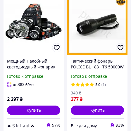
Мощный Налобный
Тактический фонарь
светодиодный Фонарик
POLICE BL 1831 T6 50000W
rj3000 Фонарь t6 для
1000 Lumen мощный
Готово к отправке
Готово к отправке
Охоты рыбалки кемпинга
фонарик для охоты и
аккумуляторный ліхтар
рыбалки светодиодный
383
от
₴
/мес
5.0
(1)
340
₴
2 297
₴
277
₴
Купить
Купить
97%
93%
🔥 𝕊 𝕜 𝕝 𝕒 𝕕 🔥
Все для дому