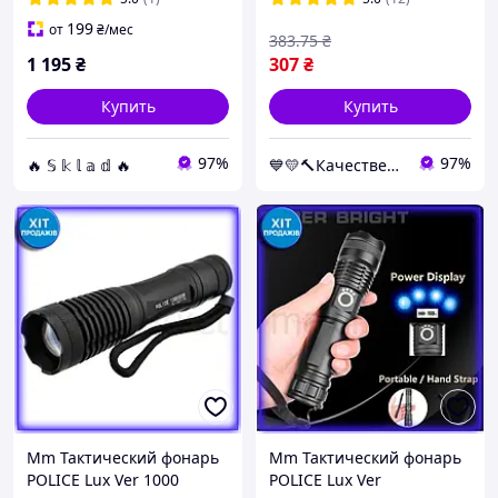
kx-1806
199
от
₴
/мес
383
.75
₴
1 195
₴
307
₴
Купить
Купить
97%
97%
🔥 𝕊 𝕜 𝕝 𝕒 𝕕 🔥
💙💛🔨Качественный товар с доставкой по Украине🎁％🚚 ⤵
Mm Тактический фонарь
Mm Тактический фонарь
POLICE Lux Ver 1000
POLICE Lux Ver