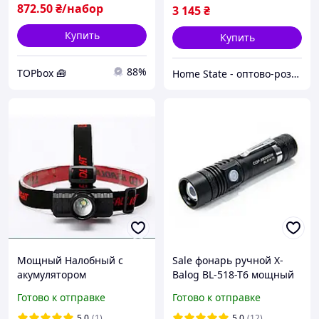
охоты
872
.50
₴/набор
3 145
₴
Купить
Купить
88%
TOPbox 🧰
Home State - оптово-роздрібний інтернет магазин
Мощный Налобный с
Sale фонарь ручной X-
акумулятором
Balog BL-518-T6 мощный
светодиодный Фонарик
светодиодный для охоты,
Готово к отправке
Готово к отправке
Фонарь для Охоты
тактический фонарик на
рыбалки велосипедный
батарейках.
5.0
(1)
5.0
(12)