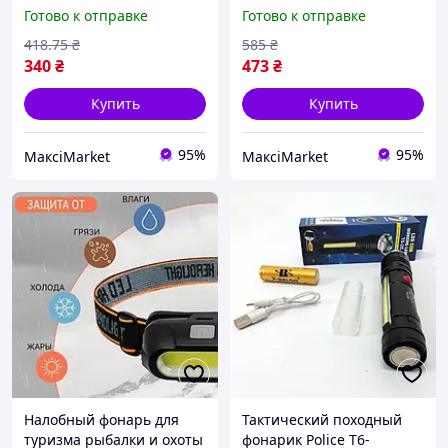
Lumen мощный фонарик
аккумуляторный 26650
Готово к отправке
Готово к отправке
для охоты и активного
USB мощный фонарик
отдыха светодиодн
для охоты и туризма
418
.75
₴
585
₴
Maxi7\Q
свето Maxi7\Q
340
₴
473
₴
Купить
Купить
95%
95%
МаксіMarket
МаксіMarket
Налобный фонарь для
Тактический походный
туризма рыбалки и охоты
фонарик Police T6-