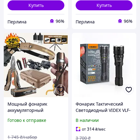
Купить
Купить
96%
96%
Перлина
Перлина
Мощный фонарик
Фонарик Тактический
аккумуляторный
Светодиодный VIDEX VLF-
налобный с двумя
AT255RG 2000Lm 5000K -
Готово к отправке
В наличии
режимами работы IPX4
Мощный для Охоты
сенсорным управлением
Службы и Самообороны
314
от
₴
/мес
и зарядкой через USB для
1 745
₴/набор
3 700
₴