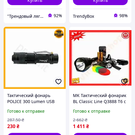
Купить
Купить
92%
98%
"Трендовый лягушонок" - интернет-магазин тактического военного снаряжения | Собственное производство
TrendyBox
Тактический фонарь
MK Тактический фонарик
POLICE 300 Lumen USB
BL Classic Line Q3888 T6 с
мощный фонарик для
аккумуляторами 18650
Готово к отправке
Готово к отправке
охоты и рыбалки
для охоты и рыбалки
светодиодный фонарь
мощный свет PAP10\W
287
.50
₴
2 662
₴
230
₴
1 411
₴