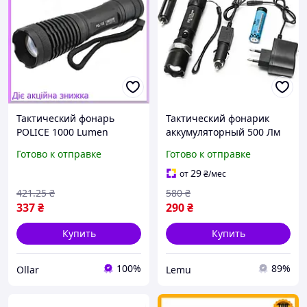
Тактический фонарь
Тактический фонарик
POLICE 1000 Lumen
аккумуляторный 500 Лм
мощный фонарик для
для туризма и охоты
Готово к отправке
Готово к отправке
охоты и рыбалки ручной
Bailong 8626, мощный
светильник
фонарик светодиодный
29
от
₴
/мес
421
.25
₴
580
₴
337
₴
290
₴
Купить
Купить
100%
89%
Ollar
Lemu