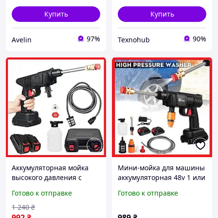
Купить
Купить
97%
90%
Avelin
Texnohub
Аккумуляторная мойка
Мини-мойка для машины
высокого давления с
аккумуляторная 48v 1 или
аккумуляторами 48V /
2 батареи в чемодане
Готово к отправке
Готово к отправке
Мини-мойка для машины
/ Беспроводной пистолет
1 240
₴
992
₴
989
₴