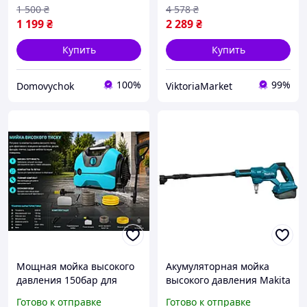
беспроводная минимойка
мойка для машины 30
1 500
₴
4 578
₴
для авто
бар
1 199
₴
2 289
₴
Купить
Купить
100%
99%
Domovychok
ViktoriaMarket
Мощная мойка высокого
Акумуляторная мойка
давления 150бар для
высокого давления Makita
мытья машин дома сада
LXT DHW180Z (без АКБ та
Готово к отправке
Готово к отправке