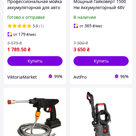
Профессиональная мойка
Мощный Гайковерт 1500
аккумуляторная для авто
Нм Аккумуляторный 48V
портативная минимойка
9Ah Ударный
Готово к отправке
В наличии
высокого давления
Бесщеточный Гайковерт
48Vавтомойка для
Для Ремонта Машин И
365
5.0
(1)
от
₴
/мес
машины,двора и
СТО В Кейсе
179
от
₴
/мес
велосипедов
Профессиональный
3 579
₴
7 300
₴
1 789
.50
₴
3 650
₴
Купить
Купить
99%
96%
ViktoriaMarket
AvtPro