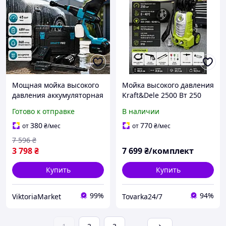
Мощная мойка высокого
Мойка высокого давления
давления аккумуляторная
Kraft&Dele 2500 Вт 250
Портативная автомойка
Бар, мощная минимойка
Готово к отправке
В наличии
Апараты для мытья
для авто, аппарат
машин дома
высокого давления для
380
770
от
₴
/мес
от
₴
/мес
Аккумуляторная
мытья машин
7 596
₴
беспроводная мойка
3 798
₴
7 699
₴/комплект
Купить
Купить
99%
94%
ViktoriaMarket
Tovarka24/7