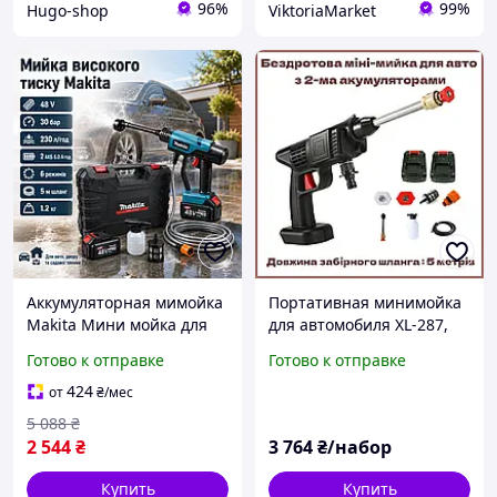
96%
99%
Hugo-shop
ViktoriaMarket
Аккумуляторная мимойка
Портативная минимойка
Makita Мини мойка для
для автомобиля XL-287,
машины Аппараты для
Аккумуляторный
Готово к отправке
Готово к отправке
мойки Беспроводная
пистолет для мойки,
мойка высокого давления
Ручная мини-мойка для
424
от
₴
/мес
универсальна
машины
5 088
₴
2 544
₴
3 764
₴/набор
Купить
Купить