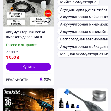
Мийка акумуляторна
Акумуляторна ручна мийка
Аккумуляторная мойка высок
Аккумуляторная мини-мойка 
Аккумуляторная минимойка 
Аккумуляторная мойка
высокого давления в
Беспроводная автомобильна
кейсе портативная для
Готово к отправке
Аккумуляторная мойка для м
машины мощная бытовая
мини-мойка на
2 100
₴
Мощная аккумуляторная мой
акамуляторах для дачи
1 050
₴
Купить
92%
РЕАЛЬНОСТЬ