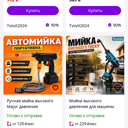
Купить
Купить
90%
90%
Tvsvit2024
Tvsvit2024
Ручная мойка высокого
Мойки высокого
Major давления
давления для машины
аккумуляторная
Makita Аккумуляторная
Готово к отправке
Готово к отправке
портативная автомойка
ручная минимойка
кархер универсальная
высокого давления Мини
120
229
от
₴
/мес
от
₴
/мес