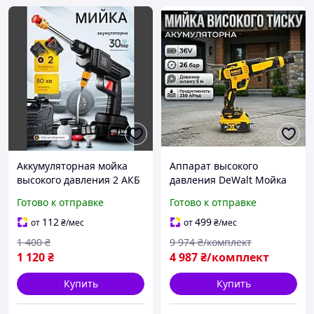
Аккумуляторная мойка
Аппарат высокого
высокого давления 2 АКБ
давления DeWalt Мойка
портативная автомойка
авто 6Ah Минимойка
Готово к отправке
Готово к отправке
для машин Беспроводная
(Аккумуляторная мойка
минимойка
высокого давления для
112
499
от
₴
/мес
от
₴
/мес
машин) Мойка для уборки
1 400
₴
9 974
₴/комплект
авто
1 120
₴
4 987
₴/комплект
Купить
Купить