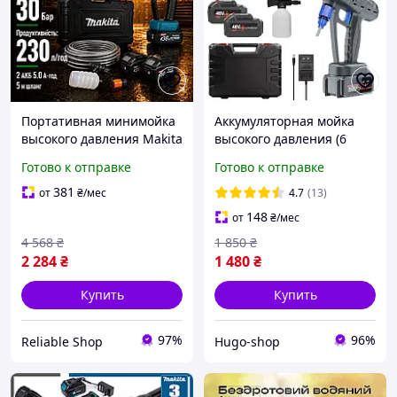
Портативная минимойка
Аккумуляторная мойка
высокого давления Makita
высокого давления (6
Аппараты для мойки
режимов) + 2
Готово к отправке
Готово к отправке
машин Шланг 5 м Мини
аккумулятора 24Вт
мойка для машины
портативная автомойка
381
от
₴
/мес
4.7
(13)
Аккумуляторная мойка
для машин беспроводная
148
от
₴
/мес
минимойка
4 568
₴
1 850
₴
2 284
₴
1 480
₴
Купить
Купить
97%
96%
Reliable Shop
Hugo-shop