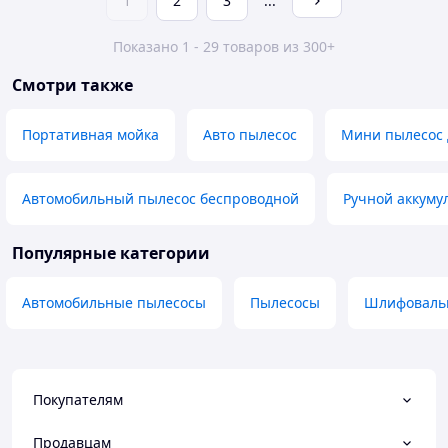
1
2
3
...
Показано 1 - 29 товаров из 300+
Смотри также
Портативная мойка
Авто пылесос
Мини пылесос
Автомобильный пылесос беспроводной
Ручной аккуму
Популярные категории
Автомобильные пылесосы
Пылесосы
Шлифоваль
Покупателям
Продавцам