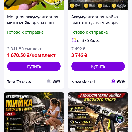
Мощная аккумуляторная
Аккумуляторная мойка
мини мойка для машин
высокого давления для
48В автономная работа
машин Krafftec Мощная
Готово к отправке
Готово к отправке
регулируемый струйный
мойка высокого давления
поток компактный корпус
аккумуляторная
375
от
₴
/мес
черный
Портативные мини-
3 341
₴/комплект
7 492
₴
мойки 48В
1 670
.50
₴/комплект
3 746
₴
Купить
Купить
88%
98%
TotalZakaz🔥
NovaMarket