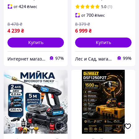
и двора 220 вольт
ЗП) / Минимойка бытовая
Минимойка для
/ Мощная мойка для авто
424
от
₴
/мес
5.0
(1)
автомобиля
700
от
₴
/мес
8 478
₴
8 379
₴
4 239
₴
6 999
₴
Купить
Купить
97%
99%
Интернет магазин "Select Store" 🛒 Только качественные товары по лучшим ценам ✅
Лес и Сад, магазин инструментов и садово-парковой техники