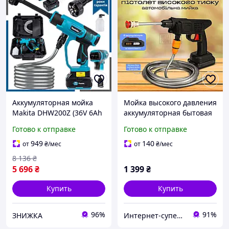
Аккумуляторная мойка
Мойка высокого давления
Makita DHW200Z (36V 6Ah
аккумуляторная бытовая
40 бар) АКБ мини-мойка
портативная
Готово к отправке
Готово к отправке
Макита высокого
беспроводная мойка для
давления для машины hw
машины минимойка для
949
140
от
₴
/мес
от
₴
/мес
авто
8 136
₴
5 696
₴
1 399
₴
Купить
Купить
96%
91%
ЗНИЖКА
Интернет-супермаркет