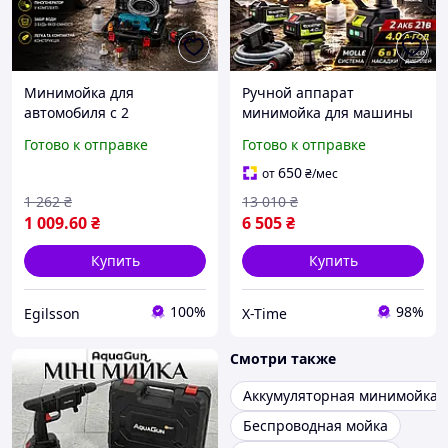
Минимойка для
Ручной аппарат
автомобиля с 2
минимойка для машины
аккумуляторами 21V
(В кейсе, +2 акб, 3
Готово к отправке
Готово к отправке
Апараты для мытья
режима), Аккумуляторная
машин, Аккумуляторная
мойка с мощным
650
от
₴
/мес
мойка, Мойка для дачи
давлением, XTM
1 262
₴
13 010
₴
1 009
.60
₴
6 505
₴
Купить
Купить
100%
98%
Egilsson
X-Time
Смотри также
Аккумуляторная минимойка
Беспроводная мойка