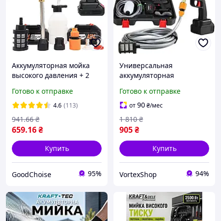
Аккумуляторная мойка
Универсальная
высокого давления + 2
аккумуляторная
аккумулятора 24V, в кейсе
минимойка 24V с кейсом
Готово к отправке
Готово к отправке
/ Пистолет для мойки
для очистки машин,
авто/ Ручная минимойка
велосипедов и
90
4.6
(113)
от
₴
/мес
машины
мотоциклов
941
.66
₴
1 810
₴
659
.16
₴
905
₴
Купить
Купить
95%
94%
GoodChoise
VortexShop