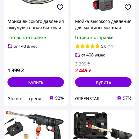
Мойка высокого давления
Мойка высокого давления
аккумуляторная бытовая
для машины мощная
портативная
минимойка 1400 Вт 110
Готово к отправке
Готово к отправке
беспроводная мойка для
бар керхер для авто
машины минимойка для
забор воды из ведра
140
от
₴
/мес
5.0
(11)
авто
INTERTOOL DT-1513
408
от
₴
/мес
3 299
₴
1 399
₴
2 449
₴
Купить
Купить
92%
97%
Glomix — трендовые товары, которые упрощают жизнь
GREENSTAR