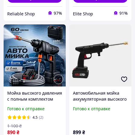
97%
91%
Reliable Shop
Elite Shop
Мойка высокого давления
Автомобильная мойка
с полным комплектом
аккумуляторная высокого
насадок + 2 аккумулятора
давления минимойка
Готово к отправке
Готово к отправке
и кейс Автомойка
портативная автомойка
аккумуляторная Мини-
беспроводная для машин
4.5
(2)
мойка для машины
1 100
₴
890
₴
899
₴