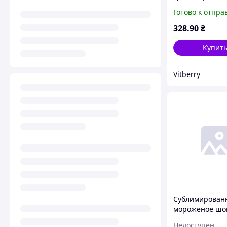
молочном шок
Готово к отпра
лесные ягоды, 
328
.90
₴
Купит
Vitberry
Сублимирован
мороженое шо
VITBERRY
Недоступен