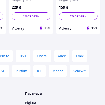
229
₴
159
₴
Смотреть
Смотреть
5%
95%
95%
Vitberry
Vitberry
елато
ЖУК
Crystal
Anex
Emix
T&H
Purflux
ICE
Medac
SoloSvit
Партнеры
Bigl.ua