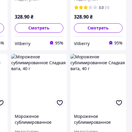
вишневое, 100г
клубничное, 100г
3.0
(1)
328
.90
₴
328
.90
₴
Смотреть
Смотреть
5%
95%
95%
Vitberry
Vitberry
Мороженое
Мороженое
сублимированное
сублимированное
Cладкая вата, 40 г
Cладкая вата, 40 г
Недоступен
Недоступен