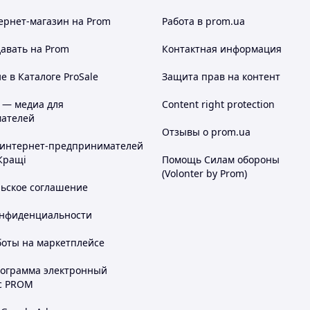
ернет-магазин
на Prom
Работа в prom.ua
авать на Prom
Контактная информация
 в Каталоге ProSale
Защита прав на контент
 — медиа для
Content right protection
ателей
Отзывы о prom.ua
 интернет-предпринимателей
Кращі
Помощь Силам обороны
(Volonter by Prom)
льское соглашение
онфиденциальности
боты на маркетплейсе
рограмма электронный
с PROM