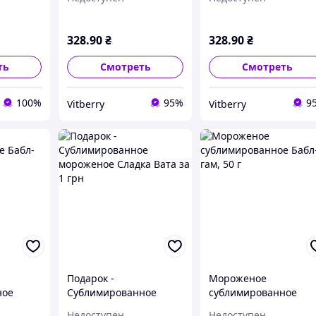
вишневое, 100г
пломбир, 100г
328
.90
₴
328
.90
₴
ть
Смотреть
Смотреть
100%
95%
9
Vitberry
Vitberry
Подарок -
Мороженое
ное
Сублимированное
сублимированное
мороженое Сладка
Бабл-гам, 50 г
Недоступен
Недоступен