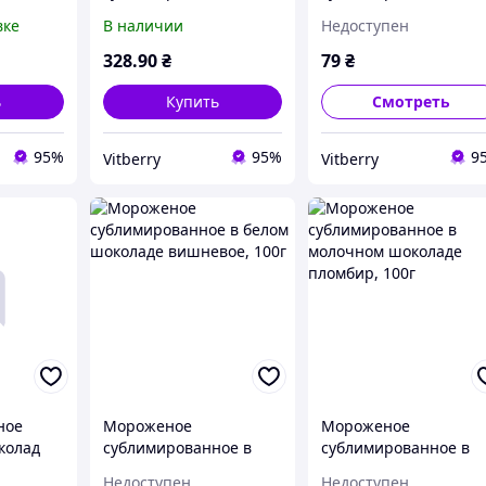
оладе
белом шоколаде
Cладкая вата, 15 г
вке
В наличии
Недоступен
100г
пломбир, 100г.
328
.90
₴
79
₴
ь
Купить
Смотреть
95%
95%
9
Vitberry
Vitberry
ное
Мороженое
Мороженое
колад
сублимированное в
сублимированное в
белом шоколаде
молочном шоколаде
Недоступен
Недоступен