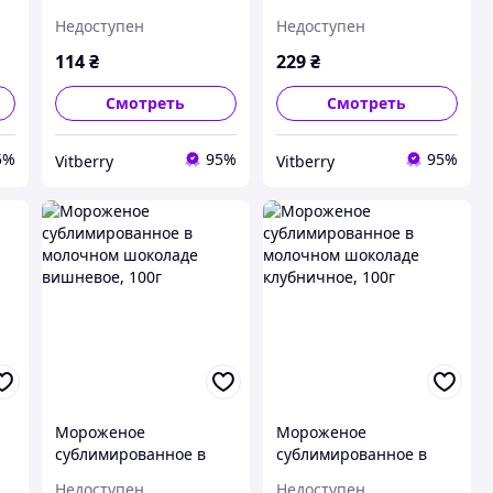
Недоступен
Недоступен
114
₴
229
₴
Смотреть
Смотреть
5%
95%
95%
Vitberry
Vitberry
Мороженое
Мороженое
сублимированное в
сублимированное в
молочном шоколаде
молочном шоколаде
Недоступен
Недоступен