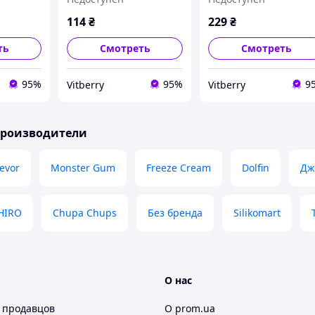
Вата за 1 грн
114
₴
229
₴
ть
Смотреть
Смотреть
95%
95%
9
Vitberry
Vitberry
производители
evor
Monster Gum
Freeze Cream
Dolfin
Дж
HIRO
Chupa Chups
Без бренда
Silikomart
О нас
 продавцов
О prom.ua