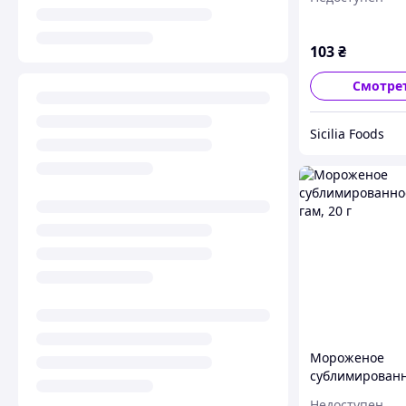
103
₴
Смотре
Sicilia Foods
Мороженое
сублимирован
Бабл-гам, 20 г
Недоступен