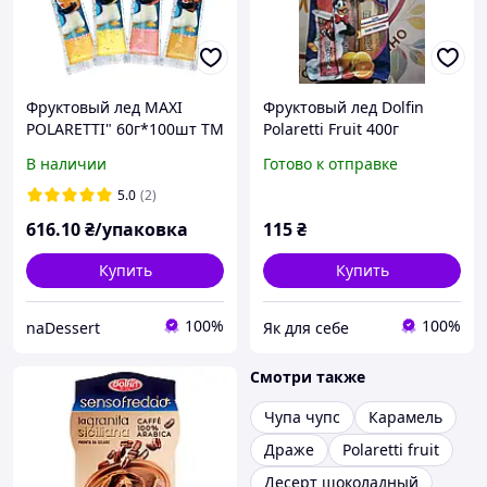
Фруктовый лед MAXI
Фруктовый лед Dolfin
POLARETTI" 60г*100шт ТМ
Polaretti Fruit 400г
Dolfin
итальянское водяное
В наличии
Готово к отправке
мороженое с соком,
набор фруктовых льдинок
5.0
(2)
616
.10
₴/упаковка
115
₴
Купить
Купить
100%
100%
naDessert
Як для себе
Смотри также
Чупа чупс
Карамель
Драже
Polaretti fruit
Десерт шоколадный