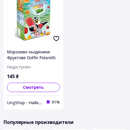
Морозиво льодяники
Фруктове Dolfin Polaretti
Fruit bio Ice Lollies Fruit
Недоступен
Juice Долфін палички для
Замороження
145
₴
Смотреть
91%
UngShop - Найкращі товари з Європи оптом та в роздріб
Популярные производители