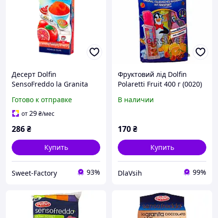
Десерт Dolfin
Фруктовий лід Dolfin
SensoFreddo la Granita
Polaretti Fruit 400 г (0020)
Siciliana Arancia 200ml
Готово к отправке
В наличии
29
от
₴
/мес
286
₴
170
₴
Купить
Купить
93%
99%
Sweet-Factory
DlaVsih