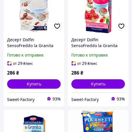
Десерт Dolfin
Десерт Dolfin
SensoFreddo la Granita
SensoFreddo la Granita
Siciliana Mandorla 200ml
Siciliana Fragola 200ml
Готово к отправке
Готово к отправке
29
29
от
₴
/мес
от
₴
/мес
286
₴
286
₴
Купить
Купить
93%
93%
Sweet-Factory
Sweet-Factory