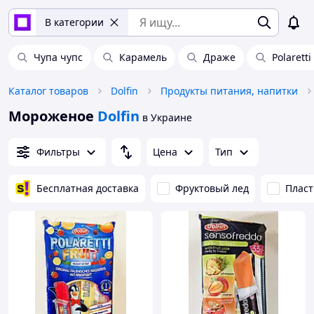
В категории
Чупа чупс
Карамель
Драже
Polaretti 
Каталог товаров
Dolfin
Продукты питания, напитки
Мороженое
Dolfin
в Украине
Фильтры
Цена
Тип
Бесплатная доставка
Фруктовый лед
Пласт