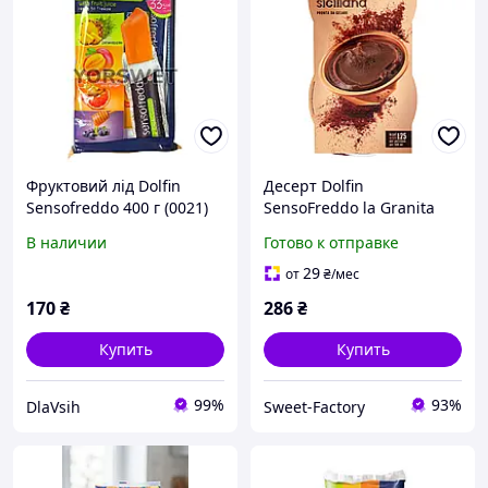
Фруктовий лід Dolfin
Десерт Dolfin
Sensofreddo 400 г (0021)
SensoFreddo la Granita
Siciliana Cioccolato 200ml
В наличии
Готово к отправке
29
от
₴
/мес
170
₴
286
₴
Купить
Купить
99%
93%
DlaVsih
Sweet-Factory