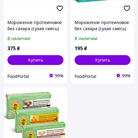
Мороженое протеиновое
Мороженое протеиновое
без сахара (сухая смесь)
без сахара (сухая смесь)
"Cafe Crema\Эспрессо",
"Лимон", ТМ ЖуЖуля, 90 г
В наличии
В наличии
ТМ Жузюля, 180 г
375
₴
195
₴
Купить
Купить
99%
99%
FoodPortal
FoodPortal