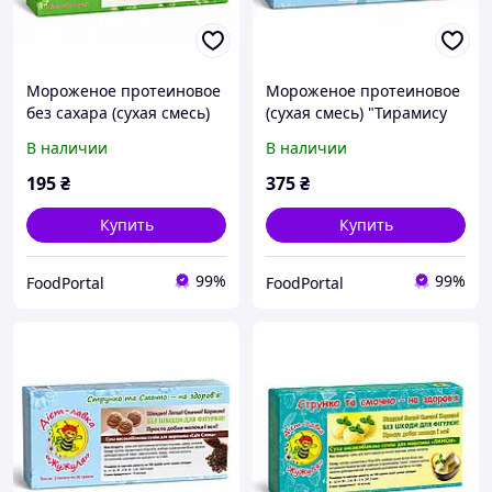
Мороженое протеиновое
Мороженое протеиновое
без сахара (сухая смесь)
(сухая смесь) "Тирамису
"Шоколад" ТМ ЖуЖуля, 90
шоколадное", ТМ ЖуЖуля,
В наличии
В наличии
г
180 г
195
₴
375
₴
Купить
Купить
99%
99%
FoodPortal
FoodPortal