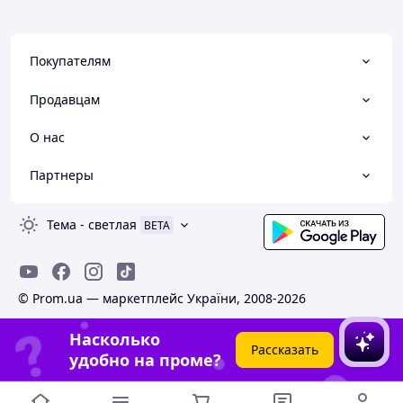
Покупателям
Продавцам
О нас
Партнеры
Тема
-
светлая
BETA
© Prom.ua — маркетплейс України, 2008-2026
Насколько
Рассказать
удобно на проме?