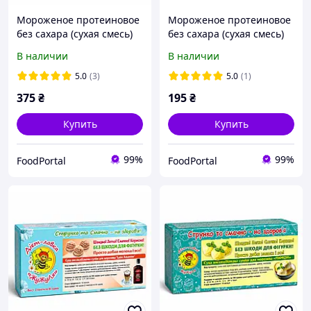
Мороженое протеиновое
Мороженое протеиновое
без сахара (сухая смесь)
без сахара (сухая смесь)
"Фисташка", ТМ ЖуЖуля,
"Тирамису шоколадное",
В наличии
В наличии
180 г
ТМ ЖуЖуля, 90 г
5.0
(3)
5.0
(1)
375
₴
195
₴
Купить
Купить
99%
99%
FoodPortal
FoodPortal