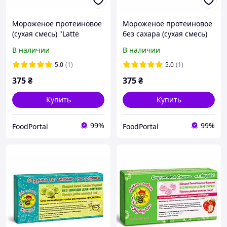
Мороженое протеиновое
Мороженое протеиновое
(сухая смесь) "Latte
без сахара (сухая смесь)
Amaretto", ТМ ЖуЖуля,
"Лимон", ТМ ЖуЖуля, 180
В наличии
В наличии
180 г
г
5.0
(1)
5.0
(1)
375
₴
375
₴
Купить
Купить
99%
99%
FoodPortal
FoodPortal