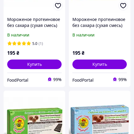
Мороженое протеиновое
Мороженое протеиновое
без сахара (сухая смесь)
без сахара (сухая смесь)
"Фисташка", ТМ ЖуЖуля,
"Клубника", ТМ ЖуЖуля,
В наличии
В наличии
90 г
90 г
5.0
(1)
195
₴
195
₴
Купить
Купить
99%
99%
FoodPortal
FoodPortal