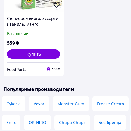
Сет мороженого, ассорти
( ваниль, манго,
шоколад), 90 г * 3 шт
В наличии
559
₴
Купить
99%
FoodPortal
Популярные производители
Cykoria
Vevor
Monster Gum
Freeze Cream
Emix
ORIHIRO
Chupa Chups
Без бренда