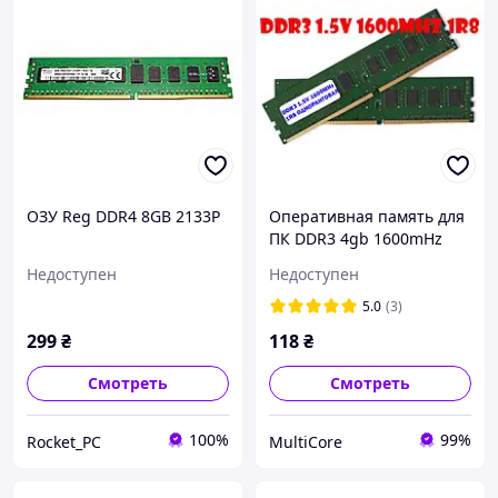
ОЗУ Reg DDR4 8GB 2133P
Оперативная память для
ПК DDR3 4gb 1600mHz
1.5V 1R8 PC3-12800U
Недоступен
Недоступен
(одноранговая) разные
производители БУ
5.0
(3)
299
₴
118
₴
Смотреть
Смотреть
100%
99%
Rocket_PC
MultiCore