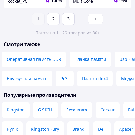
100%
99%
Rocket_PC
MultiCore
1
2
3
...
Показано 1 - 29 товаров из 80+
Смотри также
Оперативная память DDR
Планка памяти
Usb Fla
Ноутбучная память
Pc3l
Планка ddr4
Модул
Популярные производители
Kingston
G.SKILL
Exceleram
Corsair
Pat
Hynix
Kingston Fury
Brand
Dell
Apacer