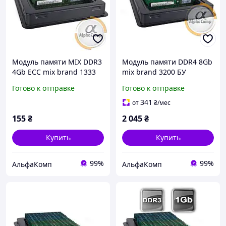
Модуль памяти MIX DDR3
Модуль памяти DDR4 8Gb
4Gb ECC mix brand 1333
mix brand 3200 БУ
БУ
Готово к отправке
Готово к отправке
341
от
₴
/мес
155
₴
2 045
₴
Купить
Купить
99%
99%
АльфаКомп
АльфаКомп