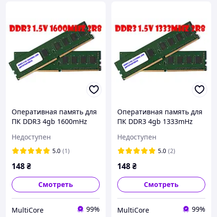
Оперативная память для
Оперативная память для
ПК DDR3 4gb 1600mHz
ПК DDR3 4gb 1333mHz
1.5V 2R8 PC3-12800U
1.5V 2R8 PC3-10600U
Недоступен
Недоступен
(Двухранговая) разные
(Двухранговая) разные
производители БУ
производители БУ
5.0
(1)
5.0
(2)
148
₴
148
₴
Смотреть
Смотреть
99%
99%
MultiCore
MultiCore