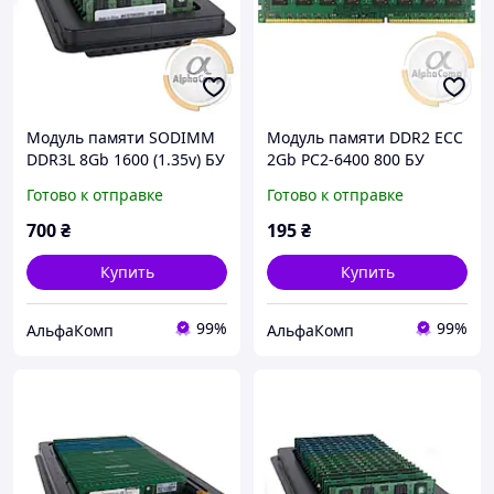
Модуль памяти SODIMM
Модуль памяти DDR2 ECC
DDR3L 8Gb 1600 (1.35v) БУ
2Gb PC2-6400 800 БУ
Готово к отправке
Готово к отправке
700
₴
195
₴
Купить
Купить
99%
99%
АльфаКомп
АльфаКомп