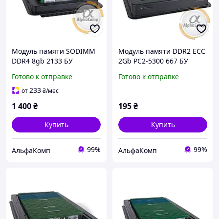
Модуль памяти SODIMM
Модуль памяти DDR2 ECC
DDR4 8gb 2133 БУ
2Gb PC2-5300 667 БУ
Готово к отправке
Готово к отправке
233
от
₴
/мес
1 400
₴
195
₴
Купить
Купить
99%
99%
АльфаКомп
АльфаКомп