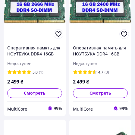
Оперативная память для
Оперативная память для
НОУТБУКА DDR4 16GB
НОУТБУКА DDR4 16GB
2666 mHz 1.2V 2R8 PC4-
2400 mHz 1.2V 2R8 PC4-
Недоступен
Недоступен
2666 разные
2400 разные
производители БУ
производители БУ
5.0
(1)
4.7
(3)
2 499
₴
2 499
₴
Смотреть
Смотреть
99%
99%
MultiCore
MultiCore