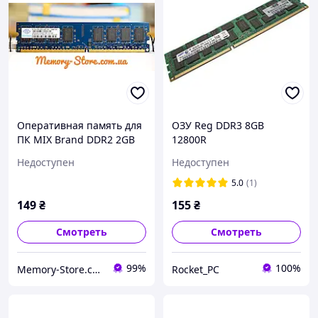
Оперативная память для
ОЗУ Reg DDR3 8GB
ПК MIX Brand DDR2 2GB
12800R
PC2-6400 800MHZ
Недоступен
Недоступен
Intel/AMD, б/у
5.0
(1)
149
₴
155
₴
Смотреть
Смотреть
99%
100%
Memory-Store.com.ua
Rocket_PC