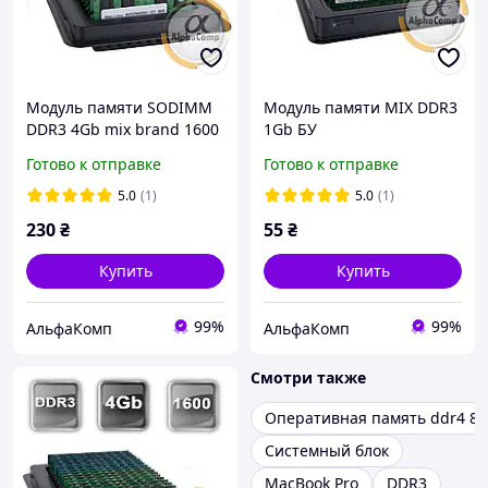
Модуль памяти SODIMM
Модуль памяти MIX DDR3
DDR3 4Gb mix brand 1600
1Gb БУ
PC3L 1.35 БУ
Готово к отправке
Готово к отправке
5.0
(1)
5.0
(1)
230
₴
55
₴
Купить
Купить
99%
99%
АльфаКомп
АльфаКомп
Смотри также
Оперативная память ddr4 8
Системный блок
MacBook Pro
DDR3