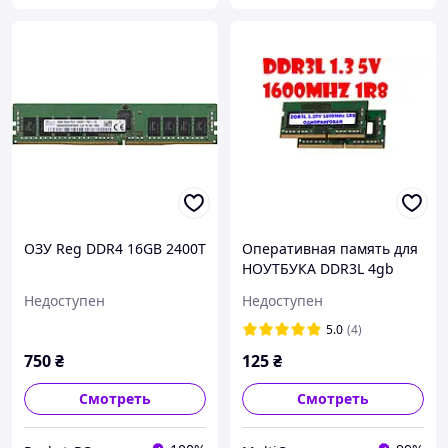
ОЗУ Reg DDR4 16GB 2400T
Оперативная память для
НОУТБУКА DDR3L 4gb
1600mHz 1.35V 1R8 PC3L-
Недоступен
Недоступен
12800S (одноранговая)
разные производители
5.0
(4)
БУ
750
₴
125
₴
Смотреть
Смотреть