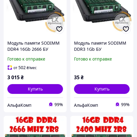
Модуль памяти SODIMM
Модуль памяти SODIMM
DDR4 16Gb 2666 БУ
DDR3 1Gb БУ
Готово к отправке
Готово к отправке
502
от
₴
/мес
3 015
₴
35
₴
Купить
Купить
99%
99%
АльфаКомп
АльфаКомп