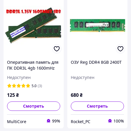
Оперативная память для
ОЗУ Reg DDR4 8GB 2400T
ПК DDR3L 4gb 1600mHz
1.35V 1R8 PC3L-12800U
Недоступен
Недоступен
(одноранговая) разные
производители БУ
5.0
(3)
125
₴
680
₴
Смотреть
Смотреть
99%
100%
MultiCore
Rocket_PC