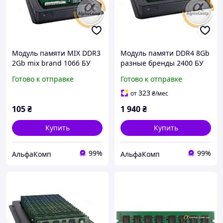
Модуль памяти MIX DDR3
Модуль памяти DDR4 8Gb
2Gb mix brand 1066 БУ
разные бренды 2400 БУ
Готово к отправке
Готово к отправке
323
от
₴
/мес
105
₴
1 940
₴
Купить
Купить
99%
99%
АльфаКомп
АльфаКомп