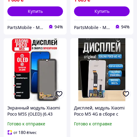
Купить
Купить
94%
94%
PartsMobile - Магазин запчастин (телефони, планшети, ноутбуки)
PartsMobile - Магазин запчастин (телефони, планшети, ноутбуки)
Экранный модуль Xiaomi
Дисплей, модуль Xiaomi
Poco M5S (OLED) (6.43
Poco M5 4G в сборе с
inch) с качественным
сенсором, премиум
Готово к отправке
Готово к отправке
тачскрином, LCD Screen
Ксиоми Поко М5
на Ксиоми Поко М5С
180
от
₴
/мес