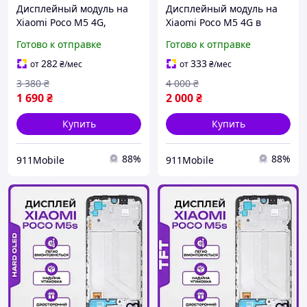
Дисплейный модуль на
Дисплейный модуль на
Xiaomi Poco M5 4G,
Xiaomi Poco M5 4G в
высокого качества на
корпусе, высокого
Готово к отправке
Готово к отправке
Ксиоми Поко М5
качества на Ксиоми Поко
М5
282
333
от
₴
/мес
от
₴
/мес
3 380
₴
4 000
₴
1 690
₴
2 000
₴
Купить
Купить
88%
88%
911Mobile
911Mobile