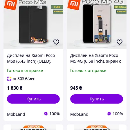
Дисплей на Xiaomi Poco
Дисплей на Xiaomi Poco
M5s (6.43 inch) (OLED),
M5 4G (6.58 inch), экран с
экран с тачскрином,
тачскрином, модуль
Готово к отправке
Готово к отправке
модуль телефона для
телефона для Ксиоми
Ксиоми Поко М5с
Поко М5
305
от
₴
/мес
1 830
₴
945
₴
Купить
Купить
100%
100%
MobLand
MobLand