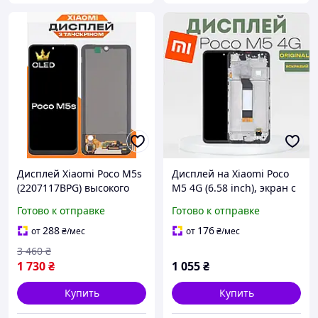
Дисплей Xiaomi Poco M5s
Дисплей на Xiaomi Poco
(2207117BPG) высокого
M5 4G (6.58 inch), экран с
качества (OLED), экран на
рамкой, модуль телефона
Готово к отправке
Готово к отправке
Ксиоми Поко М5с
для Ксиоми Поко М5
288
176
от
₴
/мес
от
₴
/мес
3 460
₴
1 730
₴
1 055
₴
Купить
Купить