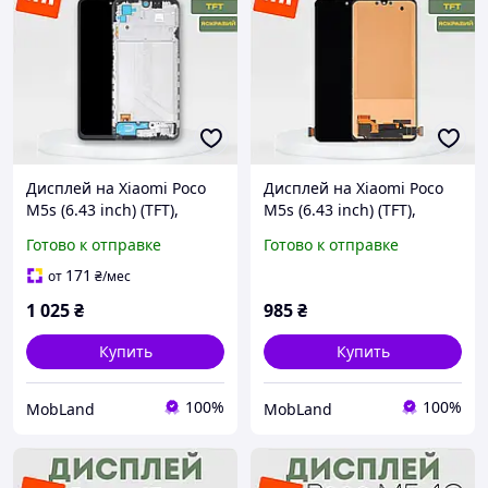
Дисплей на Xiaomi Poco
Дисплей на Xiaomi Poco
M5s (6.43 inch) (TFT),
M5s (6.43 inch) (TFT),
экран с рамкой, модуль
экран с тачскрином,
Готово к отправке
Готово к отправке
телефона для Ксиоми
модуль телефона для
Поко М5с
Ксиоми Поко М5с
171
от
₴
/мес
1 025
₴
985
₴
Купить
Купить
100%
100%
MobLand
MobLand