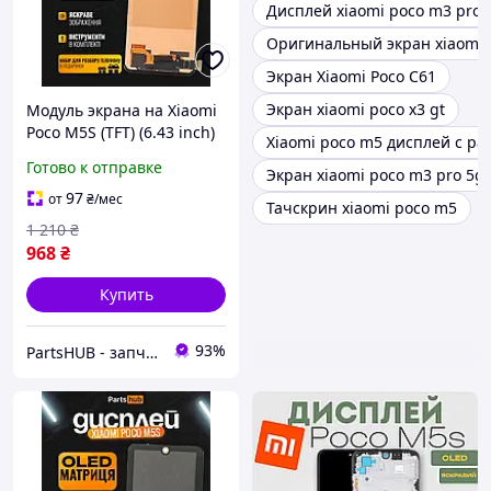
Дисплей xiaomi poco m3 pro
Оригинальный экран xiaomi p
Экран Xiaomi Poco C61
Экран xiaomi poco x3 gt
Модуль экрана на Xiaomi
Poco M5S (TFT) (6.43 inch)
Xiaomi poco m5 дисплей с ра
дисплей (экран, сенсор) в
Готово к отправке
Экран xiaomi poco m3 pro 5g
сборе Ксиоми Поко М5С
(в подарок наборчик)
97
от
₴
/мес
Тачскрин xiaomi poco m5
1 210
₴
968
₴
Купить
93%
PartsHUB - запчастини на Телефони (Дисплей / Акумулятор / Шлейф-Плати)