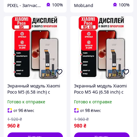
100%
100%
PIXEL - Запчастини для телефону
MobLand
Экранный модуль Xiaomi
Экранный модуль Xiaomi
Poco M5 (6.58 inch) с
Poco M5 4G (6.58 inch) с
тачскрином и матрицей в
тачскрином и матрицей в
Готово к отправке
Готово к отправке
сборе, LCD Screen на
сборе, LCD Screen на
Ксиоми Поко М5
Ксиоми Поко М5
96
98
от
₴
/мес
от
₴
/мес
1 920
₴
1 960
₴
960
₴
980
₴