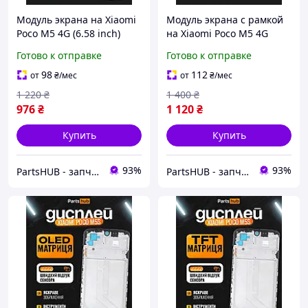
Модуль экрана на Xiaomi
Модуль экрана с рамкой
Poco M5 4G (6.58 inch)
на Xiaomi Poco M5 4G
дисплей (экран, сенсор) в
(6.58 inch) дисплей
Готово к отправке
Готово к отправке
сборе Ксиоми Поко М5 (в
(экран, сенсор) в сборе
подарок наборчик)
Ксиоми Поко М5 (в
98
112
от
₴
/мес
от
₴
/мес
подарок наборчик)
1 220
₴
1 400
₴
976
₴
1 120
₴
Купить
Купить
93%
93%
PartsHUB - запчастини на Телефони (Дисплей / Акумулятор / Шлейф-Плати)
PartsHUB - запчастини на Телефони (Дисплей / Акумулятор / Шлейф-Плати)