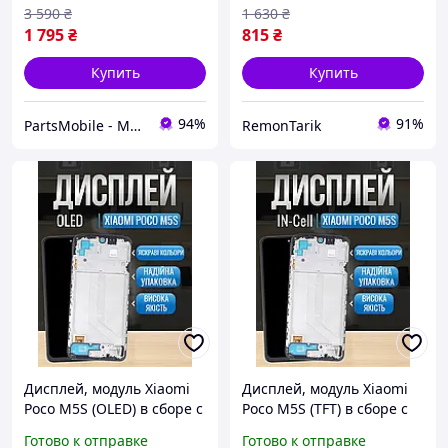
3 590
₴
1 630
₴
1 795
₴
815
₴
Купить
Купить
94%
91%
PartsMobile - Магазин запчастин (телефони, планшети, ноутбуки)
RemonTarik
Дисплей, модуль Xiaomi
Дисплей, модуль Xiaomi
Poco M5S (OLED) в сборе с
Poco M5S (TFT) в сборе с
рамкой и сенсором,
рамкой и сенсором,
Готово к отправке
Готово к отправке