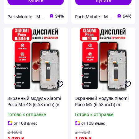
Купить
Купить
94%
94%
PartsMobile - Магазин запчастин (телефони, планшети, ноутбуки)
PartsMobile - Магазин запчастин (телефони, планшети, ноутбуки)
Экранный модуль Xiaomi
Экранный модуль Xiaomi
Poco M5 4G (6.58 inch) (в
Poco M5 (6.58 inch) (в
рамке) с тачскрином и
рамке) с тачскрином и
Готово к отправке
Готово к отправке
матрицей в сборе, LCD
матрицей в сборе, LCD
Screen на Ксиоми Поко
Screen на Ксиоми Поко
108
108
от
₴
/мес
от
₴
/мес
М5
М5
2 160
₴
2 170
₴
1 080
₴
1 085
₴