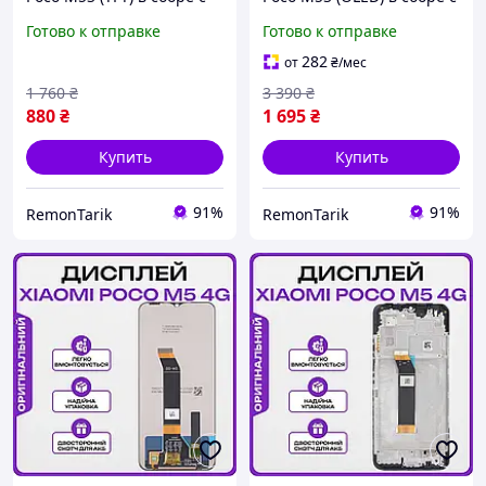
сенсором, премиум
сенсором, премиум
Готово к отправке
Готово к отправке
Ксиоми Поко М5С
Ксиоми Поко М5С
282
от
₴
/мес
1 760
₴
3 390
₴
880
₴
1 695
₴
Купить
Купить
91%
91%
RemonTarik
RemonTarik