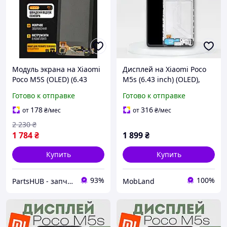
Модуль экрана на Xiaomi
Дисплей на Xiaomi Poco
Poco M5S (OLED) (6.43
M5s (6.43 inch) (OLED),
inch) дисплей (экран,
экран с рамкой, модуль
Готово к отправке
Готово к отправке
сенсор) в сборе Ксиоми
телефона для Ксиоми
Поко М5С (в подарок
Поко М5с
178
316
от
₴
/мес
от
₴
/мес
наборчик)
2 230
₴
1 784
₴
1 899
₴
Купить
Купить
93%
100%
PartsHUB - запчастини на Телефони (Дисплей / Акумулятор / Шлейф-Плати)
MobLand