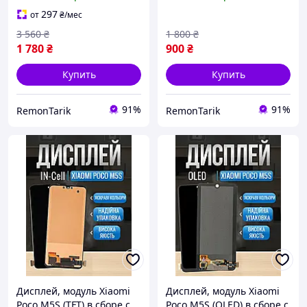
премиум Ксиоми Поко
премиум Ксиоми Поко
М5С
М5С
297
от
₴
/мес
3 560
₴
1 800
₴
1 780
₴
900
₴
Купить
Купить
91%
91%
RemonTarik
RemonTarik
Дисплей, модуль Xiaomi
Дисплей, модуль Xiaomi
Poco M5S (TFT) в сборе с
Poco M5S (OLED) в сборе с