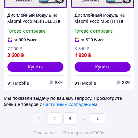
Дисплейный модуль на
Дисплейный модуль на
Xiaomi Poco M5s (OLED) в
Xiaomi Poco M5s (TFT) в
корпусе, высокого
корпусе, высокого
Готово к отправке
Готово к отправке
качества на Ксиоми Поко
качества на Ксиоми Поко
М5с
М5с
600
320
от
₴
/мес
от
₴
/мес
7 200
₴
3 840
₴
3 600
₴
1 920
₴
Купить
Купить
88%
88%
911Mobile
911Mobile
Мы показали выдачу по вашему запросу.
Просмотрите
больше товаров с
частичным совпадением
1
2
3
...
Показано 1 - 29 товаров из 9000+