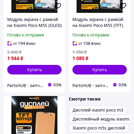
Модуль экрана с рамкой
Модуль экрана с рамкой
на Xiaomi Poco M5S (OLED)
на Xiaomi Poco M5S (TFT)
(6.43 inch) дисплей
(6.43 inch) дисплей
Готово к отправке
Готово к отправке
(экран, сенсор) в сборе
(экран, сенсор) в сборе
Ксиоми Поко М5С (в
Ксиоми Поко М5С (в
194
108
от
₴
/мес
от
₴
/мес
подарок наборчик)
подарок наборчик)
2 430
₴
1 350
₴
1 944
₴
1 080
₴
Купить
Купить
93%
93%
PartsHUB - запчастини на Телефони (Дисплей / Акумулятор / Шлейф-Плати)
PartsHUB - запчастини на Телефони (Дисплей / Акумулятор / Шлейф-Плати)
Смотри также
Дисплей xiaomi poco m3
Дисплейный модуль xiaomi p
Xiaomi poco m5s дисплей