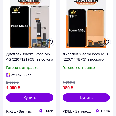
Дисплей Xiaomi Poco M5
Дисплей Xiaomi Poco M5s
4G (22071219CG) высокого
(2207117BPG) высокого
качества (original), экран
качества (TFT), экран на
Готово к отправке
Готово к отправке
на Ксиоми Поко М5
Ксиоми Поко М5с
167
от
₴
/мес
2 000
₴
1 960
₴
1 000
₴
980
₴
Купить
Купить
100%
100%
PIXEL - Запчастини для телефону
PIXEL - Запчастини для телефону