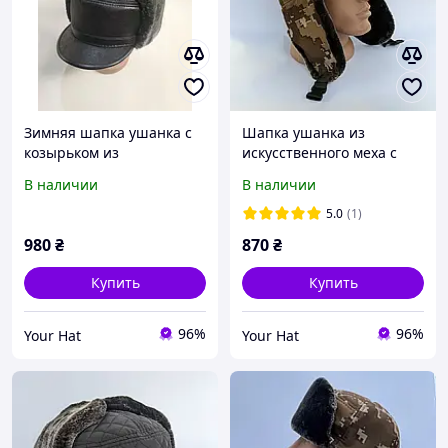
Зимняя шапка ушанка с
Шапка ушанка из
козырьком из
искусственного меха с
искусственного меха 55-
липучкой под шеврон 55-
В наличии
В наличии
56
56
5.0
(1)
980
₴
870
₴
Купить
Купить
96%
96%
Your Hat
Your Hat