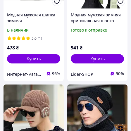
Модная мужская шапка
Модная мужская зимняя
зимняя
оригинальная шапка
билионер billionaire
В наличии
Готово к отправке
5.0
(1)
478
₴
941
₴
Купить
Купить
96%
90%
Интернет-магазин Миролюб
Lider-SHOP