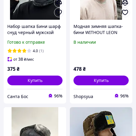
Набор шапка Бини шарф
Модная зимняя шапка-
снуд черный мужской
бини WITHOUT LEON
или женская зимняя
черная мужская унисекс
Готово к отправке
В наличии
стильная полушерстяная
шапка для городского
4.0
(1)
образа и комфорта
38
от
₴
/мес
375
₴
478
₴
Купить
Купить
96%
96%
Санта Бос
Shopsyua