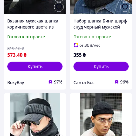
Вязаная мужская шапка
Набор шапка Бини шарф
коричневого цвета из
снуд черный мужской
акрила теплая шапка 57
или женская зимняя
Готово к отправке
Готово к отправке
60 размер зимняя шапка
модный головной убор
36
от
₴
/мес
819
.10
₴
573
.40
₴
355
₴
Купить
Купить
97%
96%
BoxyBay
Санта Бос