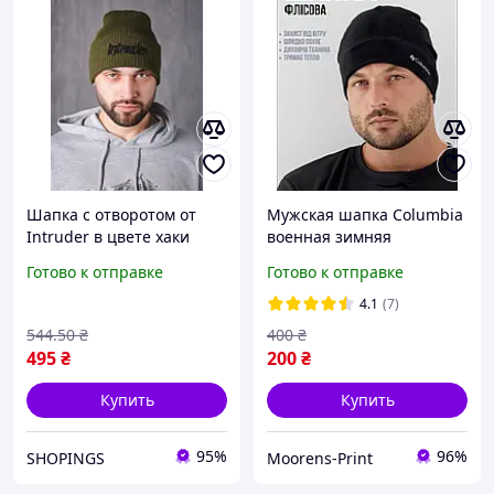
Шапка с отворотом от
Мужская шапка Columbia
Intruder в цвете хаки
военная зимняя
флисовая для холодной
Готово к отправке
Готово к отправке
погоды черная
4.1
(7)
544
.50
₴
400
₴
495
₴
200
₴
Купить
Купить
95%
96%
SHOPINGS
Moorens-Print