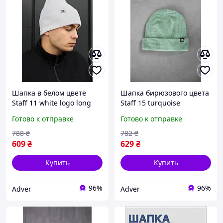
Шапка в белом цвете
Шапка бирюзового цвета
Staff 11 white logo long
Staff 15 turquoise
Готово к отправке
Готово к отправке
788
₴
782
₴
609
₴
629
₴
Купить
Купить
96%
96%
Adver
Adver