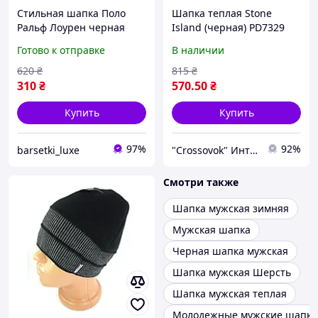
Стильная шапка Поло
Шапка теплая Stone
Ральф Лоурен черная
Island (черная) PD7329
Шапка Polo Ralph Lauren
классная модная зимняя
Готово к отправке
В наличии
мужская зимняя Модная
шапка с отворотом Sale
шапка поло для
Sale Sale cross
620
₴
815
₴
подростка шапка ральф
310
₴
570
.50
₴
поло
Купить
Купить
97%
92%
barsetki_luxe
"Crossovok" Интернет-магазин
Смотри также
Шапка мужская зимняя
Мужская шапка
Черная шапка мужская
Шапка мужская Шерсть
Шапка мужская теплая
Молодежные мужские шапки