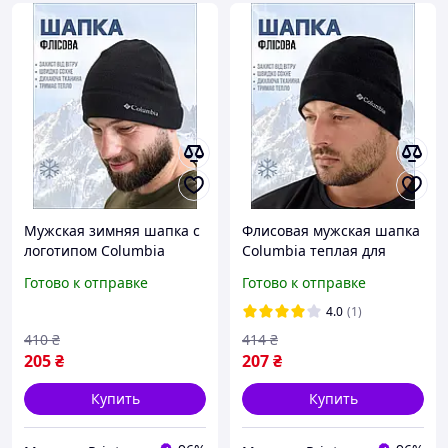
Мужская зимняя шапка с
Флисовая мужская шапка
логотипом Columbia
Columbia теплая для
флисовая теплая для
повседневной носки
Готово к отправке
Готово к отправке
повседневной носки
зимой черная
4.0
(1)
410
₴
414
₴
205
₴
207
₴
Купить
Купить