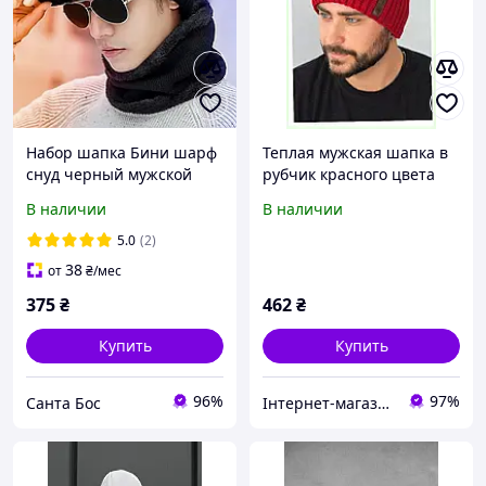
Набор шапка Бини шарф
Теплая мужская шапка в
снуд черный мужской
рубчик красного цвета
или женская зимняя
8738H1B06
В наличии
В наличии
5.0
(2)
38
от
₴
/мес
375
₴
462
₴
Купить
Купить
96%
97%
Санта Бос
Інтернет-магазин enJoy