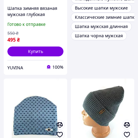
Высокие шапки мужские
Шапка зимняя вязаная
мужская глубокая
Классические зимние шапки
Модные молодежные
Готово к отправке
Шапка мужская длинная
шапки с флисом
эмблемой осень зима
550
₴
Шапка чорна мужская
Черная с cерым
495
₴
Купить
100%
YUVINA