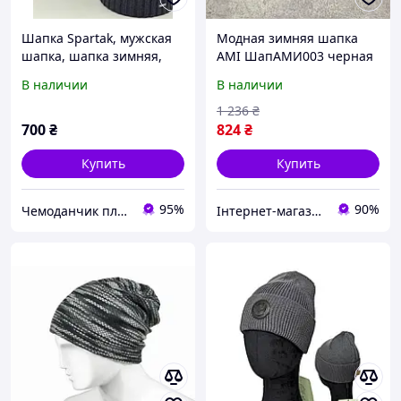
Шапка Spartak, мужская
Модная зимняя шапка
шапка, шапка зимняя,
AMI ШапАМИ003 черная
модная шапка, шапка на
брендовая удобная для
В наличии
В наличии
флисе, шапка зима
городских прогулок
Название: Новый
1 236
₴
брендовый зимний
700
₴
824
₴
мужской
Купить
Купить
95%
90%
Чемоданчик плюс
Інтернет-магазин ALL CLOTHES