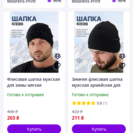
96%
96%
Moorens-Print
Moorens-Print
Флисовая шапка мужская
Зимняя флисовая шапка
для зимы мягкая
мужская армейская для
качественная черная для
повседневной носки
Готово к отправке
Готово к отправке
повседневной носки
черная
5.0
(1)
406
₴
422
₴
203
₴
211
₴
Купить
Купить