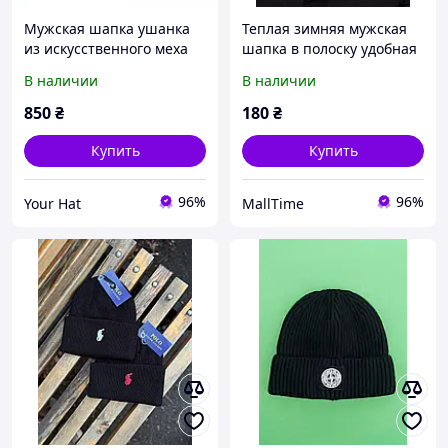
Мужская шапка ушанка
Теплая зимняя мужская
из искусственного меха
шапка в полоску удобная
серебристого цвета 55-56
и модная модель
В наличии
В наличии
time2271EDC
850
₴
180
₴
Купить
Купить
96%
96%
Your Hat
MallTime