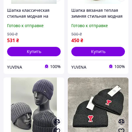
Шапка классическая
Шапка вязаная теплая
стильная модная на
зимняя стильная модная
флисе Шапки мужские
с отворотом Шапки
Готово к отправке
Готово к отправке
подростковые осенние
женские мужские унисекс
зимняя Голубая размер
на флисе серый
590
₴
500
₴
54-56
531
₴
450
₴
Купить
Купить
100%
100%
YUVINA
YUVINA