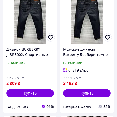
Джинси BURBERRY
Мужские джинсы
JnBRB002, Спортивные
Burberry Бёрбери темно-
штаны мужские
синие стильные для
В наличии
В наличии
демисезонные, Женская
создания модных образов
модная пижама, Пижама
W31
319
от
₴
/мес
на подарок, Домашний
3 623
.61
₴
3 991
.25
₴
комплект для
2 809
₴
3 193
₴
Купить
Купить
96%
85%
ГАРДЕРОБКА
Інтернет-магазин SALE TOOLS