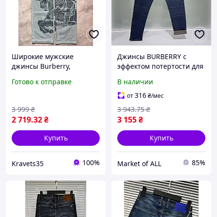
Широкие мужские
Джинсы BURBERRY с
джинсы Burberry,
эффектом потертости для
стильные джинсы
стильного образа
Готово к отправке
В наличии
Барберри широкие,
JnBRB003 мужские
модные широкие джинсы
модные 100% хлопок W34
316
от
₴
/мес
Burberry 2025,
(Пояс 43/бедра 56/
3 999
₴
3 943
.75
₴
классические джинсы
довжина 102/вихід 17см)
2 719
.32
₴
3 155
₴
Burber
Купить
Купить
100%
85%
Kravets35
Market of ALL