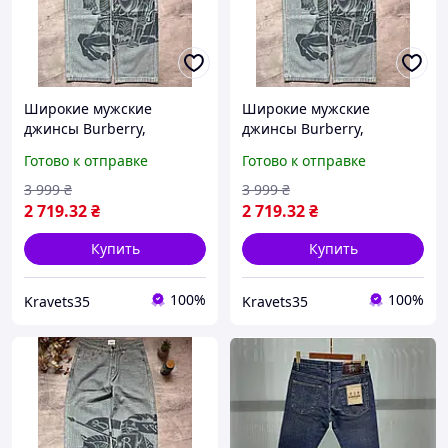
Широкие мужские
Широкие мужские
джинсы Burberry,
джинсы Burberry,
стильные джинсы
стильные джинсы
Готово к отправке
Готово к отправке
Барберри широкие,
Барберри широкие,
модные широкие джинсы
модные широкие джинсы
3 999
₴
3 999
₴
Burberry 2025,
Burberry 2025,
2 719
.32
₴
2 719
.32
₴
классические джинсы
классические джинсы
Burber
Burber
Купить
Купить
100%
100%
Kravets35
Kravets35