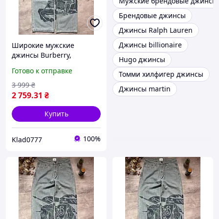
Мужские брендовые джинсы
Брендовые джинсы
Джинсы Ralph Lauren
Джинсы billionaire
Широкие мужские
джинсы Burberry,
Hugo джинсы
стильные джинсы
Готово к отправке
Томми хилфигер джинсы
Барберри широкие,
модные широкие джинсы
3 999
₴
Джинсы martin
Burberry 2025,
2 759
.31
₴
классические джинсы
Burber
Купить
100%
Klad0777