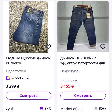
Модные мужские джинсы
Джинсы BURBERRY с
Burberry
эффектом потертости для
стильного образа
Недоступен
Недоступен
JnBRB003 мужские
модные 100% хлопок W33
550
от
₴
/мес
3 943
.75
₴
3 299
₴
3 155
₴
Смотреть
Смотреть
97%
85%
Zyuk
Market of ALL