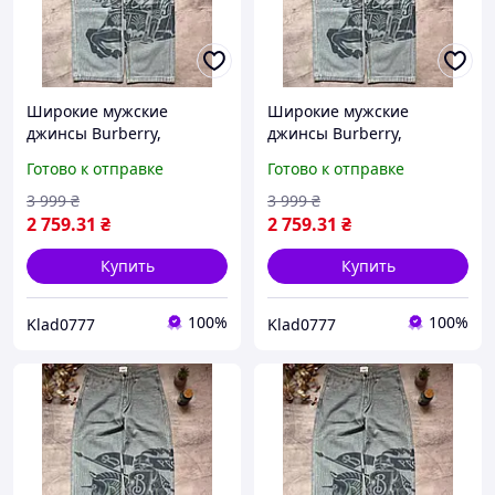
Широкие мужские
Широкие мужские
джинсы Burberry,
джинсы Burberry,
стильные джинсы
стильные джинсы
Готово к отправке
Готово к отправке
Барберри широкие,
Барберри широкие,
модные широкие джинсы
модные широкие джинсы
3 999
₴
3 999
₴
Burberry 2025,
Burberry 2025,
2 759
.31
₴
2 759
.31
₴
классические джинсы
классические джинсы
Burber
Burber
Купить
Купить
100%
100%
Klad0777
Klad0777