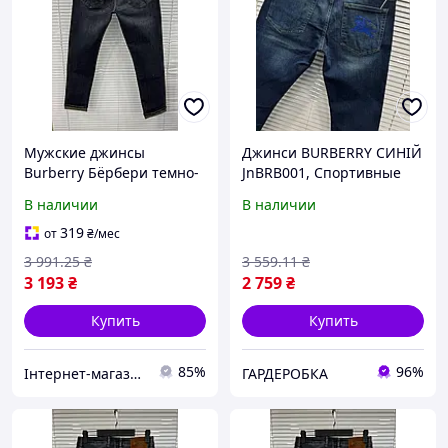
Мужские джинсы
Джинси BURBERRY СИНІЙ
Burberry Бёрбери темно-
JnBRB001, Спортивные
синие стильные для
штаны мужские
В наличии
В наличии
создания модных образов
демисезонные, Женская
W32
модная пижама, Пижама
319
от
₴
/мес
на подарок, Домашний
3 991
.25
₴
3 559
.11
₴
комплект
3 193
₴
2 759
₴
Купить
Купить
85%
96%
Інтернет-магазин SALE TOOLS
ГАРДЕРОБКА