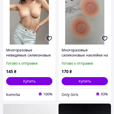
Многоразовые
Многоразовые
невидимые силиконовые
силиконовые наклейки на
наклейки на грудь,
грудь под тонкую одежду
Готово к отправке
Готово к отправке
Силиконовые стикини,
Наклейки для сосков под
145
₴
170
₴
одежду
Купить
Купить
100%
93%
Komirka
Only Girls