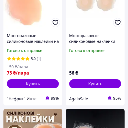
Многоразовые
Многоразовые
силиконовые наклейки на
силиконовые наклейки
грудь для загара и тонкой
накладки на грудь
Готово к отправке
Готово к отправке
одежды Цветок
цветочек
5.0
(1)
150
₴/пара
75
₴/пара
56
₴
Купить
Купить
99%
95%
"Нефрит" Интернет-магазин
AgalaSale