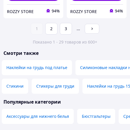
94%
94%
ROZZY STORE
ROZZY STORE
1
2
3
...
Показано 1 - 29 товаров из 600+
Смотри также
Наклейки на грудь под платье
Силиконовые накладки н
Стикини
Стикеры для груди
Наклейки на грудь 15
Популярные категории
Аксессуары для нижнего белья
Бюстгальтеры
Сре