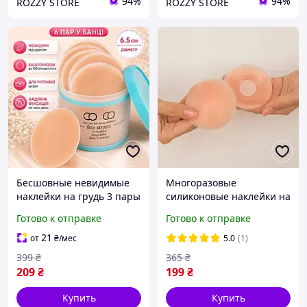
94%
94%
ROZZY STORE
ROZZY STORE
Бесшовные невидимые
Многоразовые
наклейки на грудь 3 пары
силиконовые наклейки на
силиконовые
грудь 3 пары бесшовные
Готово к отправке
Готово к отправке
многоразовые стикини
наклейки невидимые
наклейки для груди
стикини на клейкой
21
от
₴
/мес
5.0
(1)
клейкие 6.5 см
основе круг 6.5 см
399
₴
365
₴
209
₴
199
₴
Купить
Купить