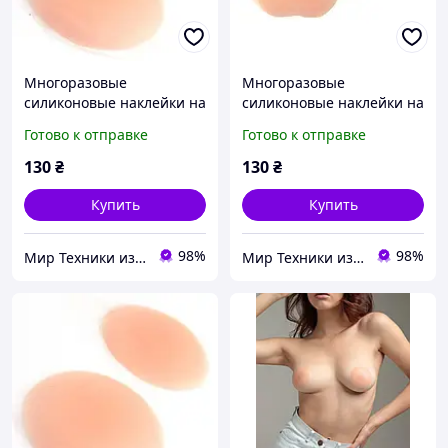
Многоразовые
Многоразовые
силиконовые наклейки на
силиконовые наклейки на
грудь для загара и тонкой
грудь для загара и тонкой
Готово к отправке
Готово к отправке
одежды Mini Cover Круг,
одежды, Amazon,
Amazon, Германия
Германия
130
₴
130
₴
Купить
Купить
98%
98%
Мир Техники из Европы
Мир Техники из Европы