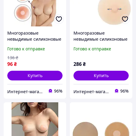
Многоразовые
Многоразовые
невыдимые силиконовые
невыдимые силиконовые
наклейки на грудь под
наклейки на грудь с
Готово к отправке
Готово к отправке
тонкую одежду и для
пирсингом под тонкую
загара, Пэстисы, стикини,
одежду , Пэстисы,
136
₴
невидимый бюстгальтер
стикини, невидимый
96
₴
286
₴
Круг
бюстгальтер Круг
Купить
Купить
96%
96%
Интернет-магазин "Korni"
Интернет-магазин "Korni"