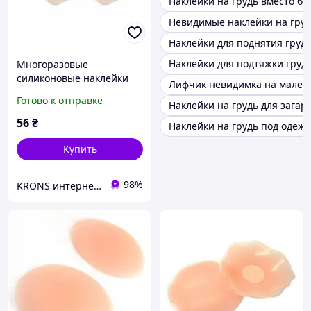
Наклейки на грудь вместо бю
Невидимые наклейки на гру
Наклейки для поднятия груд
Наклейки для подтяжки груд
Многоразовые
силиконовые наклейки
Лифчик невидимка на мален
накладки на грудь
Готово к отправке
Наклейки на грудь для загар
цветочек
56
₴
Наклейки на грудь под одежд
Купить
98%
KRONS интернет- магазин