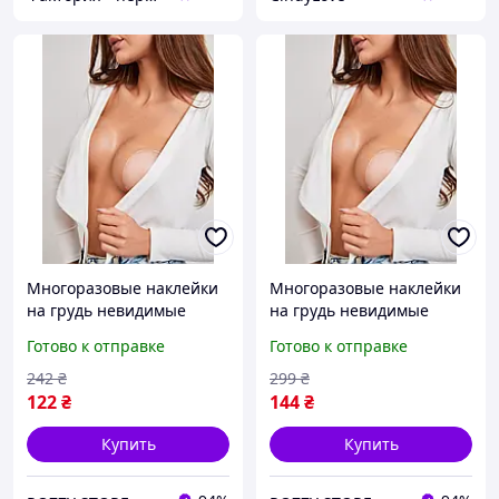
Многоразовые наклейки
Многоразовые наклейки
на грудь невидимые
на грудь невидимые
подтяжки бесшовные
подтяжки бесшовные
Готово к отправке
Готово к отправке
силиконовые наклейки
силиконовые наклейки
стикини на клейкой
стикини на клейкой
242
₴
299
₴
основе круг 6,5 см
основе круг 10 см
122
₴
144
₴
Купить
Купить