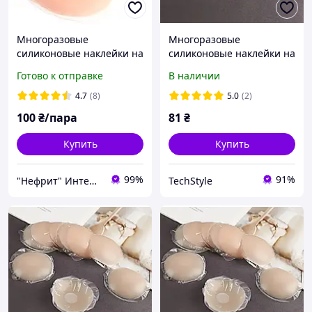
Многоразовые
Многоразовые
силиконовые наклейки на
силиконовые наклейки на
грудь для загара и тонкой
грудь под одежду
Готово к отправке
В наличии
одежды Круг
4.7
(8)
5.0
(2)
100
₴/пара
81
₴
Купить
Купить
99%
91%
"Нефрит" Интернет-магазин
TechStyle