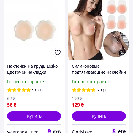
Наклейки на грудь Lesko
Силиконовые
цветочек накладки
подтягивающие наклейки
многоразовые
на грудь многоразовые
Готово к отправке
Готово к отправке
силиконовые
невидимые бесшовные
наклейки стикини
5.0
(1)
5.0
(3)
клейкая основа цветок 6,5
62
₴
199
₴
см
56
₴
129
₴
Купить
Купить
99%
94%
Фактория - персональная техника
CindyLove