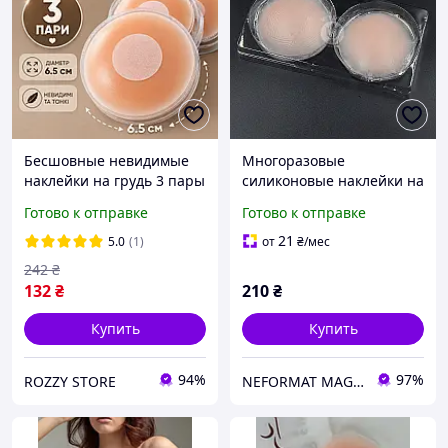
Бесшовные невидимые
Многоразовые
наклейки на грудь 3 пары
силиконовые наклейки на
силиконовые
грудь бежевые 1 пара
Готово к отправке
Готово к отправке
многоразовые стикини
(2шт). Корректирующие
наклейки для груди
наклейки телесные на
21
5.0
(1)
от
₴
/мес
клейкие 6.5 см
соски
242
₴
132
₴
210
₴
Купить
Купить
94%
97%
ROZZY STORE
NEFORMAT MAGAZ