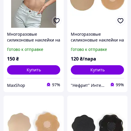
Многоразовые
Многоразовые
силиконовые наклейки на
силиконовые наклейки на
грудь, Силиконовые
грудь с тканевым
Готово к отправке
Готово к отправке
наклейки на грудь
покрытием, телесный
сникини, Наклейки на
круг
150
₴
120
₴/пара
грудь вместо
бюстгальтера
Купить
Купить
97%
99%
MaxShop
"Нефрит" Интернет-магазин