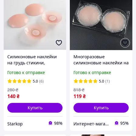
Силиконовые наклейки
Многоразовые
на грудь стикини,
силиконовые наклейки на
Многоразовые
грудь бежевые 1 пара
Готово к отправке
Готово к отправке
силиконовые накладки на
(2шт). Корректирующие
соски, Защитные
наклейки телесные на
5.0
(6)
5.0
(1)
накладки на грудь
соски
280
₴
818
₴
140
₴
119
₴
Купить
Купить
98%
95%
Starkop
Интернет-магазин "Dianora-Style"