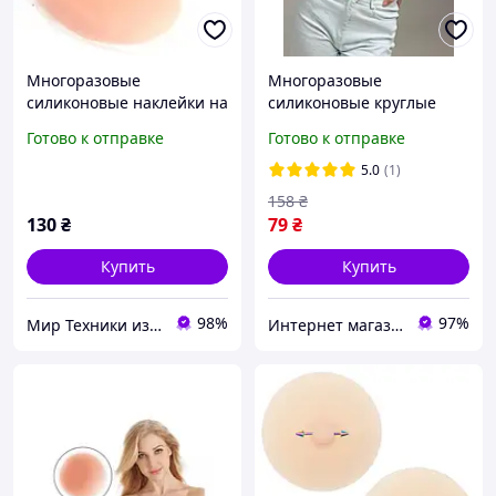
Многоразовые
Многоразовые
силиконовые наклейки на
силиконовые круглые
грудь для загара и тонкой
наклейки на грудь,
Готово к отправке
Готово к отправке
одежды Mini Cover Круг,
Наклейки на грудь под
Amazon, Германия
открытую одежду,
5.0
(1)
невидимые силиконовые
158
₴
накладки на грудь
130
₴
79
₴
Купить
Купить
98%
97%
Мир Техники из Европы
Интернет магазин MegaTextile