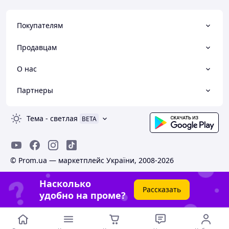
Покупателям
Продавцам
О нас
Партнеры
Тема
-
светлая
BETA
© Prom.ua — маркетплейс України, 2008-2026
Насколько
Рассказать
удобно на проме?