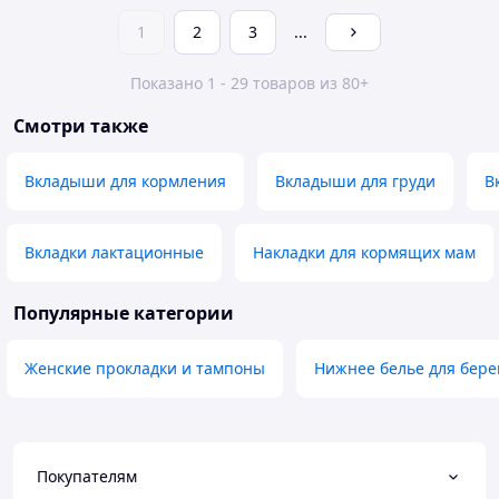
1
2
3
...
Показано 1 - 29 товаров из 80+
Смотри также
Вкладыши для кормления
Вкладыши для груди
В
Вкладки лактационные
Накладки для кормящих мам
Популярные категории
Женские прокладки и тампоны
Нижнее белье для бер
Покупателям