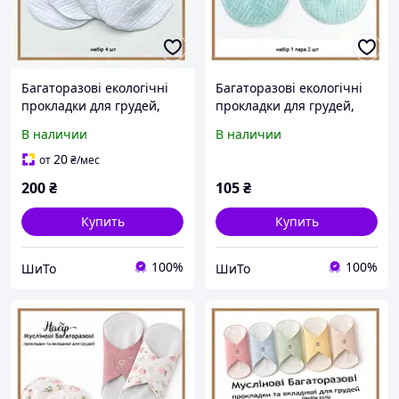
Багаторазові екологічні
Багаторазові екологічні
прокладки для грудей,
прокладки для грудей,
вкладиші для годування,
вкладиші для годування,
В наличии
В наличии
еко прокладки для грудей
еко прокладки для грудей
при грудному
при грудному
20
от
₴
/мес
вигодовуванні, для
вигодовуванні, для
200
₴
105
₴
Купить
Купить
100%
100%
ШиТо
ШиТо