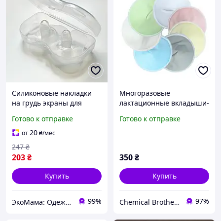
Силиконовые накладки
Многоразовые
на грудь экраны для
лактационные вкладыши-
защиты чувствительных
прокладки, 8шт (4 пари)
Готово к отправке
Готово к отправке
сосков для кормящих от
трещин размер M Baby
20
от
₴
/мес
Ono
247
₴
203
₴
350
₴
Купить
Купить
99%
97%
ЭкоМама: Одежда для беременных, белье для кормящих, сумка в роддом, одежда для новорожденных
Chemical Brothers