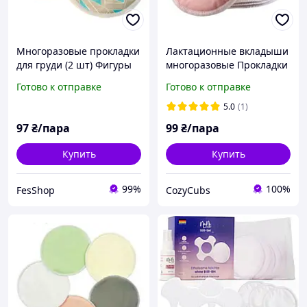
Многоразовые прокладки
Лактационные вкладыши
для груди (2 шт) Фигуры
многоразовые Прокладки
для груди Вкладыши для
Готово к отправке
Готово к отправке
кормящих мам
5.0
(1)
97
₴/пара
99
₴/пара
Купить
Купить
99%
100%
FesShop
CozyCubs