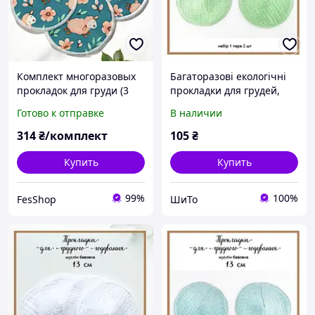
Комплект многоразовых
Багаторазові екологічні
прокладок для груди (3
прокладки для грудей,
пары) Овечки
вкладиші для годування,
Готово к отправке
В наличии
еко прокладки для грудей
при грудному
314
₴/комплект
105
₴
вигодовуванні, для
Купить
Купить
99%
100%
FesShop
ШиТо