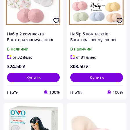
Набір 2 комплекта -
Набір 5 комплектів -
Багаторазові муслінові
Багаторазові муслінові
прокладки та вкладиші
прокладки та вкладиші
В наличии
В наличии
для грудей при грудному
для грудей при грудному
вигодовуванні, для
вигодовуванні, для
32
81
от
₴
/мес
от
₴
/мес
вагітних, екологічний
вагітних, екологічний
324
.50
₴
808
.50
₴
Купить
Купить
100%
100%
ШиТо
ШиТо