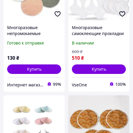
Многоразовые
Многоразовые
непромокаемые
самоклеющие прокладки
прокладки для груди из
для кормления грудью
Готово к отправке
В наличии
бамбука Белый
NuNi
600
₴
130
₴
510
₴
Купить
Купить
99%
100%
Интернет магазин "Берегиня". Все для Мамы и Малыша
VseOne