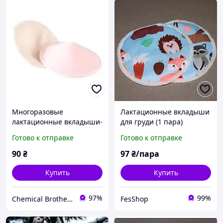
Многоразовые
Лактационные вкладыши
лактационные вкладыши-
для груди (1 пара)
прокладки розовые, 2шт
Готово к отправке
Готово к отправке
90
₴
97
₴/пара
Купить
Купить
97%
99%
Chemical Brothers
FesShop