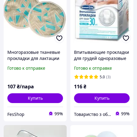
Многоразовые тканевые
Впитывающие прокладки
прокладки для лактации
для грудей одноразовые
«Білосніжка» 30 шт в
Готово к отправке
Готово к отправке
упаковке
5.0
(3)
107
₴/пара
116
₴
Купить
Купить
99%
99%
FesShop
Товариство з обмеженою відповідальністю "МТВ - ФАРМ"