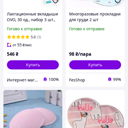
Лактационные вкладыши
Многоразовые прокладки
OVO, 30 од., набор 3 шт.,
для груди 2 шт
1+1=3
Готово к отправке
Готово к отправке
5.0
(3)
55
от
₴
/мес
546
₴
98
₴/пара
Купить
Купить
100%
99%
Интернет-магазин Аптечка
FesShop