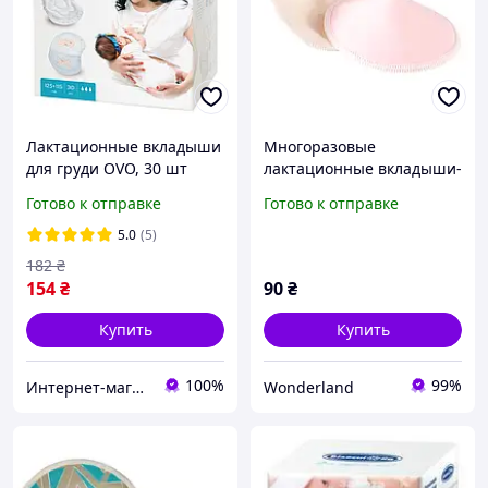
Лактационные вкладыши
Многоразовые
для груди OVO, 30 шт
лактационные вкладыши-
прокладки розовые, 2шт
Готово к отправке
Готово к отправке
5.0
(5)
182
₴
154
₴
90
₴
Купить
Купить
100%
99%
Интернет-магазин Аптечка
Wonderland