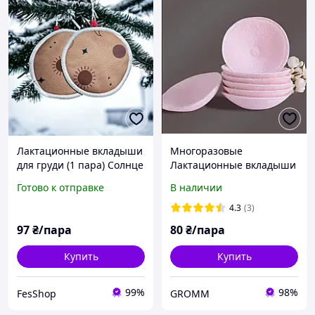
Лактационные вкладыши
Многоразовые
для груди (1 пара) Солнце
Лактационные вкладыши
и Луна
для кормящих мам.
Готово к отправке
В наличии
Прокладки лактационные
цена 2 шт.
4.3
(3)
97
₴/пара
80
₴/пара
Купить
Купить
99%
98%
FesShop
GROMM