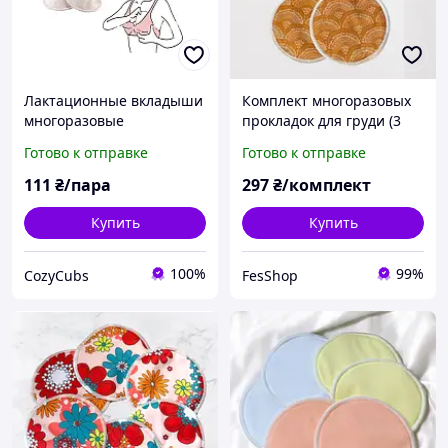
Лактационные вкладыши
Комплект многоразовых
многоразовые
прокладок для груди (3
анатомическая форма
пары)
Готово к отправке
Готово к отправке
Прокладки для груди
Вкладыши для кормящих
111
₴/пара
297
₴/комплект
мам
Купить
Купить
100%
99%
CozyCubs
FesShop