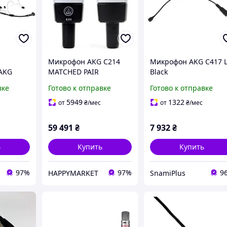
Микрофон AKG C214
Микрофон AKG C417 
AKG
MATCHED PAIR
Black
ear Set
(3185X00110)
вке
Готово к отправке
Готово к отправке
5949
1322
от
₴
/мес
от
₴
/мес
59 491
₴
7 932
₴
ь
Купить
Купить
97%
97%
9
HAPPYMARKET
SnamiPlus