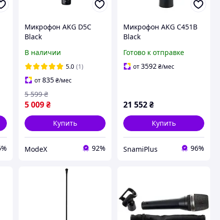
Микрофон AKG D5C
Микрофон AKG C451B
Black
Black
В наличии
Готово к отправке
3592
5.0
(1)
от
₴
/мес
835
от
₴
/мес
5 599
₴
5 009
₴
21 552
₴
Купить
Купить
6%
92%
96%
ModeX
SnamiPlus