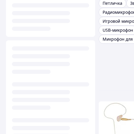
Петличка
З
Радиомикрофо
USB-микрофон
Микрофон для