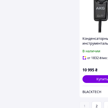
Конденсаторн
инструментал
микрофон AKG 
В наличии
(для струнных
инструментов)
1832
от
₴
/мес
10 995
₴
Купит
BLACKTECH
1
2