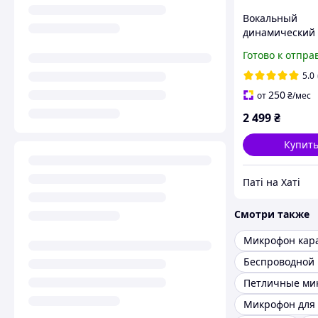
Вокальный
динамический
микрофон AKG 
Готово к отпра
5.0
250
от
₴
/мес
2 499
₴
Купит
Паті на Хаті
Смотри также
Микрофон кар