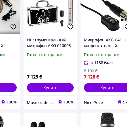
Инструментальный
Микрофон AKG C411 
ый
микрофон AKG C1000S
конденсаторный
C417L
(Б/У)
инструментальный,
вке
Готово к отправке
Готово к отправке
mini XLR УЦЕНКА!
1188
от
₴
/мес
8 100
₴
7 125
₴
7 128
₴
ь
Купить
Купить
100%
100%
9
Musictrade.pro
Nice Price