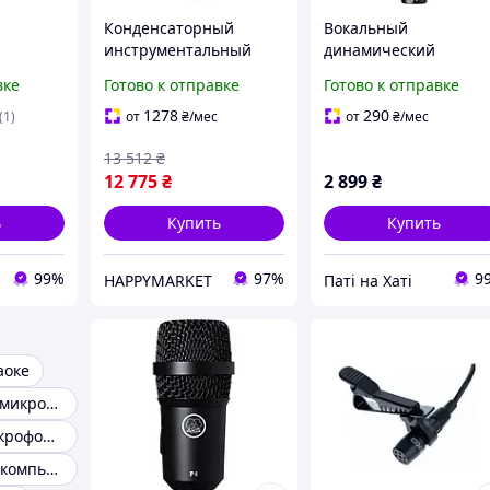
Конденсаторный
Вокальный
инструментальный
динамический
P3S
микрофон AKG C518 ML
микрофон AKG P5S
вке
Готово к отправке
Готово к отправке
1278
290
(1)
от
₴
/мес
от
₴
/мес
13 512
₴
12 775
₴
2 899
₴
ь
Купить
Купить
99%
97%
9
HAPPYMARKET
Паті на Хаті
аоке
Беспроводной микрофон
Петличные микрофоны
Микрофон для компьютера