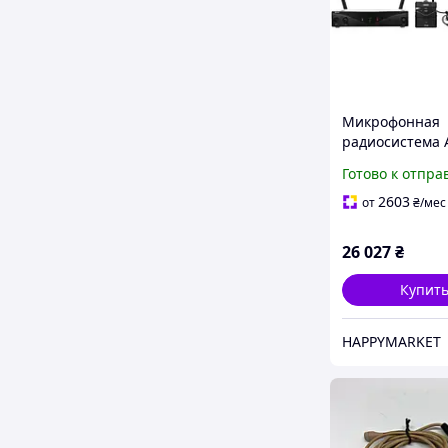
Микрофонная
радиосистема 
WMS420 Headw
Готово к отпра
Band D Black
(3413H00070)
2603
от
₴
/мес
26 027
₴
Купит
HAPPYMARKET