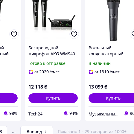
ый
Беспроводной
Вокальный
ьный
микрофон AKG WMS40
конденсаторный
C411 PP
MINI2 VOCAL SET,
микрофон AKG C5
Готово к отправке
В наличии
вокальный,
динамический
2020
1310
от
₴
/мес
от
₴
/мес
12 118
₴
13 099
₴
ь
Купить
Купить
98%
94%
9
Tech24
Музыкальный магазин "Мелодия"
3
...
Вперед
Показано 1 - 29 товаров из 1000+