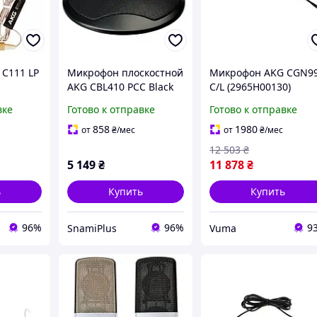
C111 LP
Микрофон плоскостной
Микрофон AKG CGN9
AKG CBL410 PCC Black
C/L (2965H00130)
вке
Готово к отправке
Готово к отправке
858
1980
от
₴
/мес
от
₴
/мес
12 503
₴
5 149
₴
11 878
₴
ь
Купить
Купить
96%
96%
9
SnamiPlus
Vuma