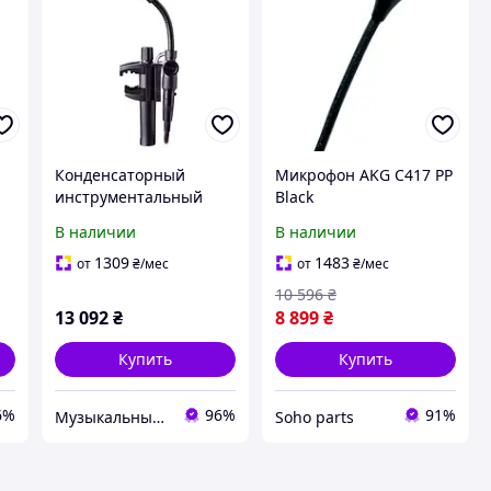
Конденсаторный
Микрофон AKG C417 PP
инструментальный
Black
микрофон AKG C518 M
В наличии
В наличии
1309
1483
от
₴
/мес
от
₴
/мес
10 596
₴
13 092
₴
8 899
₴
Купить
Купить
6%
96%
91%
Музыкальный магазин "Мелодия"
Soho parts