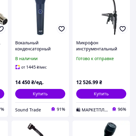
L
Вокальный
Микрофон
конденсаторный
инструментальный
микрофон AKG C7
AKG C519 ML
В наличии
Готово к отправке
1445
от
₴
/мес
14 450
₴/ед.
12 526
.99
₴
Купить
Купить
7%
91%
96%
Sound Trade
🛍️ МАРКЕТПЛЕЙС DMD