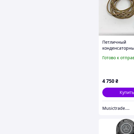
Петличный
конденсаторн
микрофон AKG 
Готово к отпра
(Б/У)
4 750
₴
Купит
Musictrade.pro