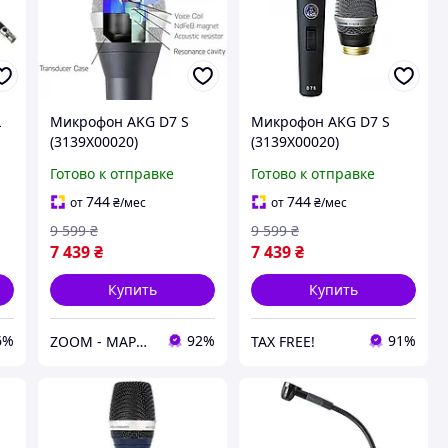
L
Микрофон AKG D7 S
Микрофон AKG D7 S
(3139X00020)
(3139X00020)
Готово к отправке
Готово к отправке
744
744
от
₴
/мес
от
₴
/мес
9 599
₴
9 599
₴
7 439
₴
7 439
₴
Купить
Купить
6%
92%
91%
ZOOM - МАРКЕТ ЦИФРОВОЙ ТЕХНИКИ
TAX FREE!