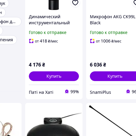
вук
н
Динамический
Микрофон AKG CK99L
Игровой микрофон для пк
инструментальный
Black
микрофон AKG P4
Готово к отправке
Готово к отправке
 пения
418
1006
от
₴
/мес
от
₴
/мес
4 176
₴
6 036
₴
Купить
Купить
99%
9
Паті на Хаті
SnamiPlus