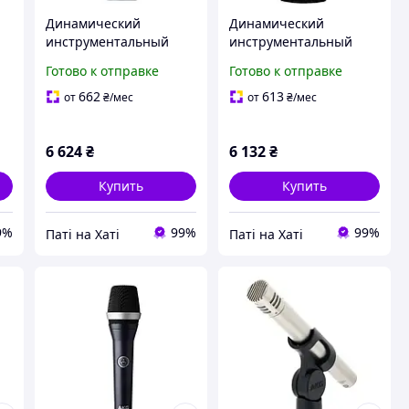
Динамический
Динамический
инструментальный
инструментальный
микрофон AKG D40
микрофон AKG P2
Готово к отправке
Готово к отправке
662
613
от
₴
/мес
от
₴
/мес
6 624
₴
6 132
₴
Купить
Купить
9%
99%
99%
Паті на Хаті
Паті на Хаті