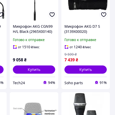
9
Микрофон AKG CGN99
Микрофон AKG D7 S
H/L Black (2965X00140)
(3139X00020)
Готово к отправке
Готово к отправке
1510
1240
от
₴
/мес
от
₴
/мес
9 599
₴
9 058
₴
7 439
₴
Купить
Купить
3%
94%
91%
Tech24
Soho parts