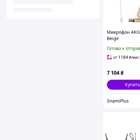
Микрофон AKG 
Beige
Готово к отпра
1184
от
₴
/мес
7 104
₴
Купит
SnamiPlus