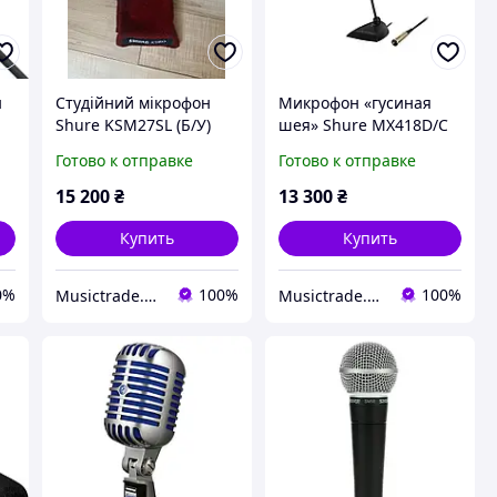
н
Студійний мікрофон
Микрофон «гусиная
Shure KSM27SL (Б/У)
шея» Shure MX418D/C
Готово к отправке
Готово к отправке
15 200
₴
13 300
₴
Купить
Купить
0%
100%
100%
Musictrade.pro
Musictrade.pro