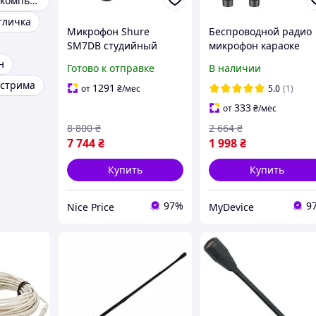
Микрофон для компьютера
тличка
Микрофон Shure
Беспроводной радио
SM7DB студийный
микрофон караоке
динамический XLR
BOMGE BG-220U
н
Готово к отправке
В наличии
кардиоидный УЦЕНКА!
комплект из 2
 стрима
микрофонов
1291
от
₴
/мес
5.0
(1)
333
от
₴
/мес
8 800
₴
2 664
₴
7 744
₴
1 998
₴
Купить
Купить
97%
9
Nice Price
MyDevice