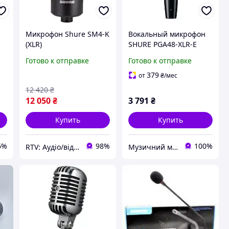
Микрофон Shure SM4-K
Вокальный микрофон
(XLR)
SHURE PGA48-XLR-E
A
Готово к отправке
Готово к отправке
379
от
₴
/мес
12 420
₴
12 050
₴
3 791
₴
Купить
Купить
6%
98%
100%
RTV: Аудіо/відео, побутова та комп'ютерна техніка з Європи
Музичний магазин "Перша струна"