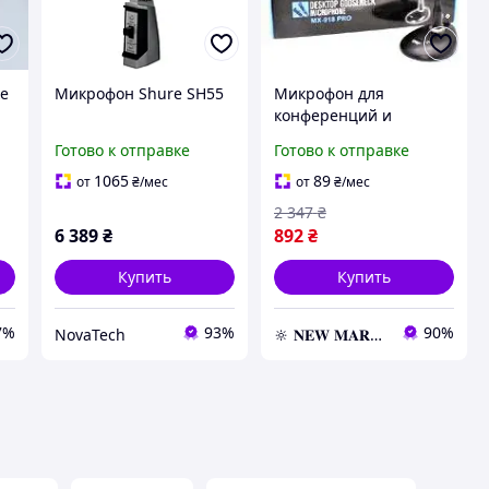
ке
Микрофон Shure SH55
Микрофон для
конференций и
м
выступлений Shure
Готово к отправке
Готово к отправке
MX718, радиомикрофон
1065
89
от
₴
/мес
от
₴
/мес
2 347
₴
6 389
₴
892
₴
Купить
Купить
7%
93%
90%
NovaTech
🔆 𝐍𝐄𝐖 𝐌𝐀𝐑𝐊𝐄𝐓 🔆 – Продукция премиум-класса от официального представителя!