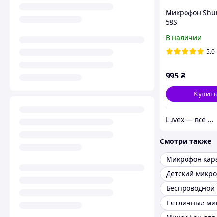
Микрофон Shur
58S
В наличии
5.0
995
₴
Купит
Luvex — всё нужное в одном месте
Смотри также
Микрофон кар