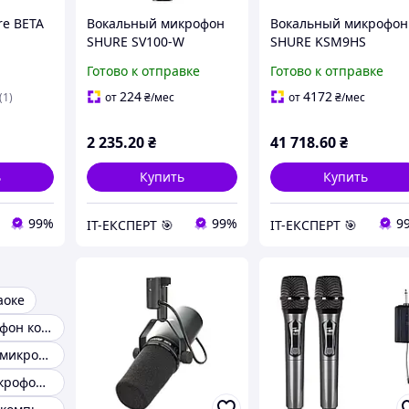
e BETA
Вокальный микрофон
Вокальный микрофон
SHURE SV100-W
SHURE KSM9HS
Готово к отправке
Готово к отправке
224
4172
(1)
от
₴
/мес
от
₴
/мес
2 235
.20
₴
41 718
.60
₴
ь
Купить
Купить
99%
99%
9
ІТ-ЕКСПЕРТ 🎯
ІТ-ЕКСПЕРТ 🎯
аоке
Детский микрофон колонка
Беспроводной микрофон
Петличные микрофоны