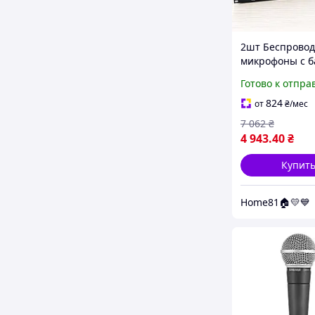
2шт Беспрово
микрофоны с б
сцены, 800МГц,
Готово к отпра
PGX-268, Черны
Беспроводная
824
от
₴
/мес
двухканальная
7 062
₴
радиомикрофо
4 943
.40
₴
система
Купит
Home81🏠💛💙