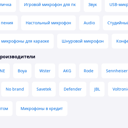
личка
Игровой микрофон для пк
Звук
USB-мик
 пения
Настольный микрофон
Audio
Студийны
 микрофоны для караоке
Шнуровой микрофон
Конф
производители
INE
Boya
Wster
AKG
Rode
Sennheiser
No brand
Savetek
Defender
JBL
Voltroni
птом
Микрофоны в кредит