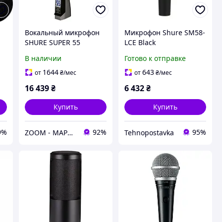
н
Вокальный микрофон
Микрофон Shure SM58-
SHURE SUPER 55
LCE Black
В наличии
Готово к отправке
1644
643
от
₴
/мес
от
₴
/мес
16 439
₴
6 432
₴
Купить
Купить
9%
92%
95%
ZOOM - МАРКЕТ ЦИФРОВОЙ ТЕХНИКИ
Tehnopostavka