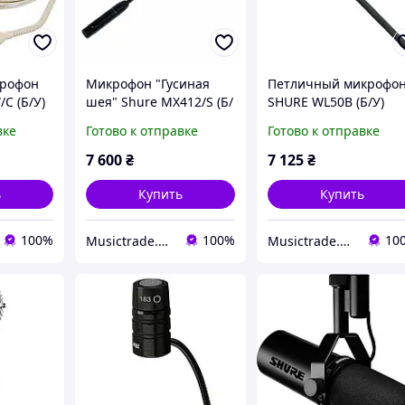
крофон
Микрофон "Гусиная
Петличный микрофо
C (Б/У)
шея" Shure MX412/S (Б/
SHURE WL50B (Б/У)
У)
вке
Готово к отправке
Готово к отправке
7 600
₴
7 125
₴
ь
Купить
Купить
100%
100%
10
Musictrade.pro
Musictrade.pro