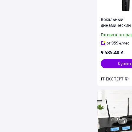
Вокальный
динамический
микрофон SHU
Готово к отпра
SE
959
от
₴
/мес
9 585
.40
₴
Купит
ІТ-ЕКСПЕРТ 🎯