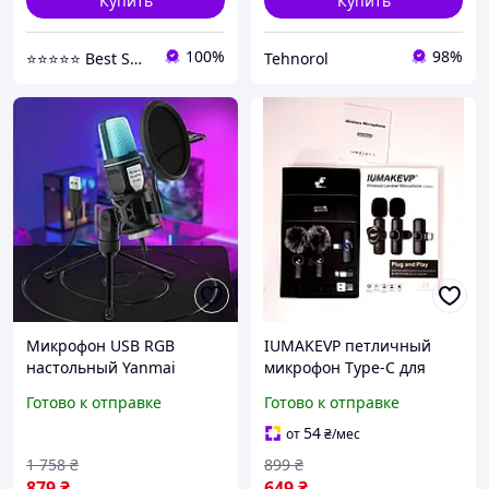
Купить
Купить
100%
98%
⭐⭐⭐⭐⭐ Best Shop
Tehnorol
Микрофон USB RGB
IUMAKEVP петличный
настольный Yanmai
микрофон Type-C для
SF666R портативный для
iPhone и Android, 2 шт
Готово к отправке
Готово к отправке
ПК конденсаторный
потоковый для записи
54
от
₴
/мес
стриминговый
1 758
₴
899
₴
879
₴
649
₴