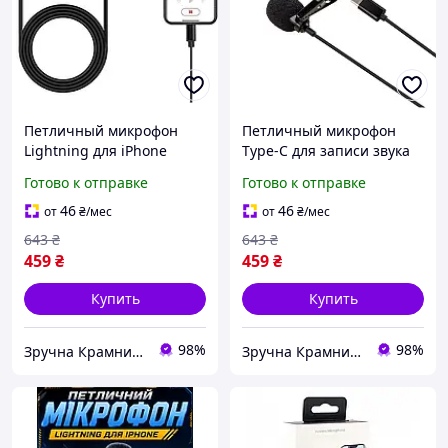
Петличный микрофон
Петличный микрофон
Lightning для iPhone
Type-C для записи звука
записи интервью
на смартфонах и
Готово к отправке
Готово к отправке
подкастов 1.45 м черный
планшетах черный MK-
MK-0112
0113
46
46
от
₴
/мес
от
₴
/мес
643
₴
643
₴
459
₴
459
₴
Купить
Купить
98%
98%
Зручна Крамниця
Зручна Крамниця