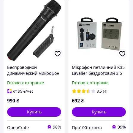
Беспроводной
Мікрофон петличний K35
динамический микрофон
Lavalier бездротовий 3 5
NGS Singer Air с радиусом
мм нагрудний для
Готово к отправке
Готово к отправке
действия 20 метров и
блогерів
функцией Plug & Play
99
от
₴
/мес
3.5
(4)
990
₴
692
₴
Купить
Купить
98%
99%
OpenCrate
Про100техніка