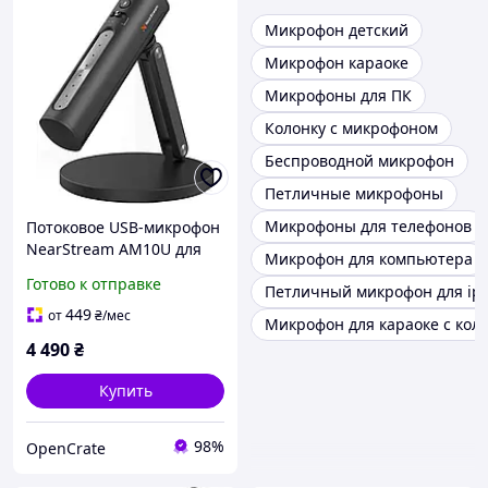
Микрофон детский
Микрофон караоке
Микрофоны для ПК
Колонку с микрофоном
Беспроводной микрофон
Петличные микрофоны
Микрофоны для телефонов
Потоковое USB-микрофон
NearStream AM10U для
Микрофон для компьютера
ПК с подставкой, 3
Готово к отправке
Петличный микрофон для ip
режима записи для игр/
подкастинга/вещания,
449
от
₴
/мес
Микрофон для караоке с кол
4 490
₴
Купить
98%
OpenCrate