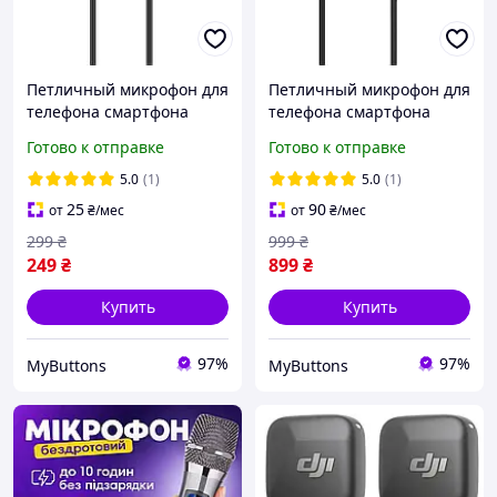
Петличный микрофон для
Петличный микрофон для
телефона смартфона
телефона смартфона
записи звука видео
записи звука видео
Готово к отправке
Готово к отправке
стрима 3.5 mm Mini-Jack
стрима Lightting
5.0
(1)
5.0
(1)
25
90
от
₴
/мес
от
₴
/мес
299
₴
999
₴
249
₴
899
₴
Купить
Купить
97%
97%
MyButtons
MyButtons