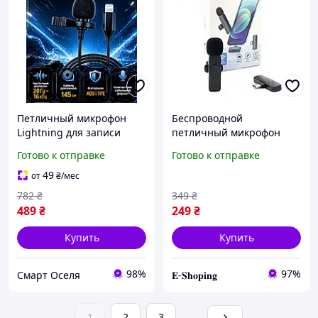
Петличный микрофон
Беспроводной
Lightning для записи
петличный микрофон
звука на iPhone 1,45 м
Wireless Microphone для
Готово к отправке
Готово к отправке
черный 0000000537
блогов и стрима
49
от
₴
/мес
782
₴
349
₴
489
₴
249
₴
Купить
Купить
98%
97%
Смарт Оселя
𝐄-𝐒𝐡𝐨𝐩𝐢𝐧𝐠
1
2
3
...