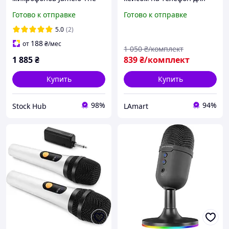
Wireless Masterpiece
записи видео
Готово к отправке
Готово к отправке
M02852BK с двумя
беспроводная петличка
портативными
type-c на одежду для
5.0
(2)
микрофонами
подкастов и трансляций
188
от
₴
/мес
1 050
₴/комплект
1 885
₴
839
₴/комплект
Купить
Купить
98%
94%
Stock Hub
LAmart