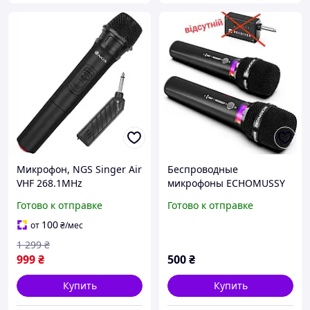
Микрофон, NGS Singer Air
Беспроводные
VHF 268.1MHz
микрофоны ECHOMUSSY
динамический
YA01 с LED, 40 ч, только
Готово к отправке
Готово к отправке
беспроводной 20м
микрофоны (нет
Plug&Play 6.3мм
приемника)
100
от
₴
/мес
ON/MUTE/OFF чёрный
1 299
₴
999
₴
500
₴
Купить
Купить