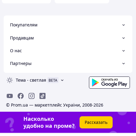
Покупателям
Продавцам
О нас
Партнеры
Тема
-
светлая
BETA
© Prom.ua — маркетплейс України, 2008-2026
Насколько
Рассказать
удобно на проме?