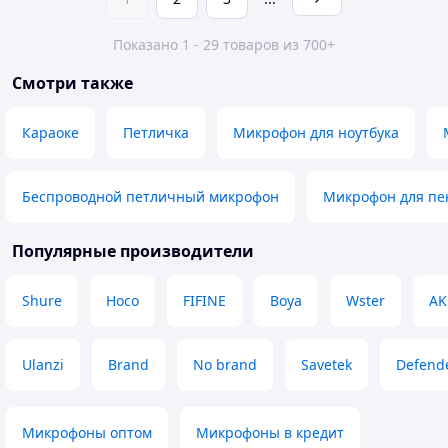
Показано 1 - 29 товаров из 700+
Смотри также
Караоке
Петличка
Микрофон для ноутбука
Беспроводной петличный микрофон
Микрофон для пе
Популярные производители
Shure
Hoco
FIFINE
Boya
Wster
AK
Ulanzi
Brand
No brand
Savetek
Defend
Микрофоны оптом
Микрофоны в кредит