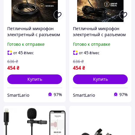
Петличный микрофон
Петличный микрофон
электретный с разъемом
электретный с разъемом
Lightning для iPhone
USB Type-C для
Готово к отправке
Готово к отправке
черный для записи звука
смартфонов и iPhone 15
LS-424
черный LS-425
45
45
от
₴
/мес
от
₴
/мес
636
₴
636
₴
454
₴
454
₴
Купить
Купить
97%
97%
SmartLario
SmartLario