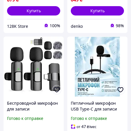
Купить
Купить
100%
98%
128K Store
denko
Беспроводной микрофон
Петличный микрофон
для записи
USB Type-C для записи
звука на смартфоны и
Готово к отправке
Готово к отправке
планшеты 150 см черный
0000000538
47
от
₴
/мес