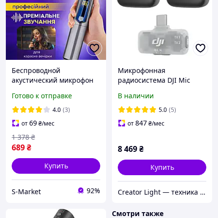
Беспроводной
Микрофонная
акустический микрофон
радиосистема DJI Mic
UHF с ресивером караоке
Mini Mobile Version (2 TX +
Готово к отправке
В наличии
микрофон для колонки и
1 Mobile RX)
усилителя сценический
4.0
(3)
5.0
(5)
микрофон для пения
69
847
от
₴
/мес
от
₴
/мес
1 378
₴
689
₴
8 469
₴
Купить
Купить
92%
S-Market
Creator Light — техника для контента
Смотри также