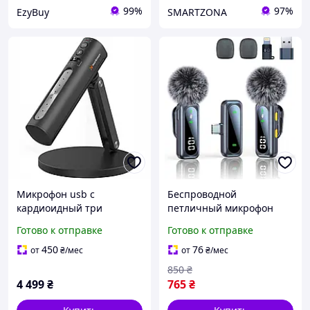
99%
97%
EzyBuy
SMARTZONA
Микрофон usb c
Беспроводной
кардиоидный три
петличный микрофон
режима шумоподавление
Asxwldm с цифровым
Готово к отправке
Готово к отправке
мониторинг для
дисплеем батареи для
стриминга подкастинга
iPhone, Android, ПК,
450
76
от
₴
/мес
от
₴
/мес
игр
записи, видеоблогов,
850
₴
YouTube, TikTok
4 499
₴
765
₴