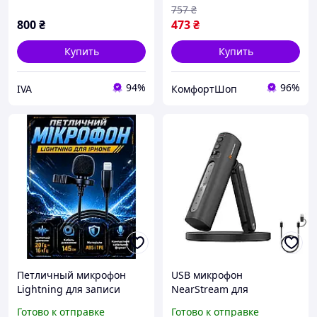
757
₴
800
₴
473
₴
Купить
Купить
94%
96%
IVA
КомфортШоп
Петличный микрофон
USB микрофон
Lightning для записи
NearStream для
звука на iPhone до 15 145
стриминга подкастов
Готово к отправке
Готово к отправке