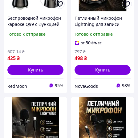
Беспроводной микрофон
Петличный микрофон
караоке Q99 с функцией
Lightning для записи
фонограммы / Микрофон-
звука на iPhone 1 шт
Готово к отправке
Готово к отправке
колонка со светомузыкой
черный 0000000537
и USB
50
от
₴
/мес
607
.14
₴
797
₴
425
₴
498
₴
Купить
Купить
95%
98%
RedMoon
NovaGoods