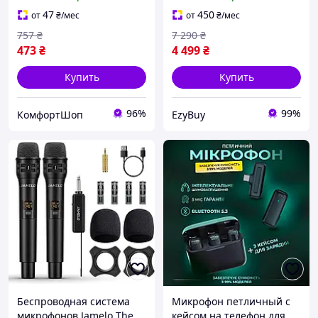
см черный 0000000537
записи вокала с AI
шумоподавлением
47
450
от
₴
/мес
от
₴
/мес
совместим с камерами
757
₴
7 290
₴
черный
473
₴
4 499
₴
Купить
Купить
96%
99%
КомфортШоп
EzyBuy
Беспроводная система
Микрофон петличный с
микрофонов Jamelo The
кейсом на телефон для