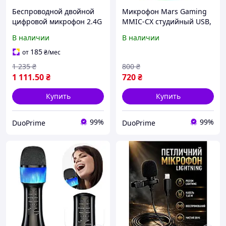
Беспроводной двойной
Микрофон Mars Gaming
цифровой микрофон 2.4G
MMIC-CX студийный USB,
с аккумуляторным
ARGB, ENC, черный
В наличии
В наличии
приемником, радиус
действия до 60 м
185
от
₴
/мес
1 235
₴
800
₴
1 111
.50
₴
720
₴
Купить
Купить
99%
99%
DuoPrime
DuoPrime