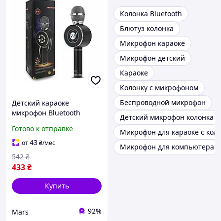
Колонка Bluetooth
Блютуз колонка
Микрофон караоке
Микрофон детский
Караоке
Колонку с микрофоном
Беспроводной микрофон
Детский караоке
микрофон Bluetooth
Детский микрофон колонка
WSTER WS669 с
Готово к отправке
Микрофон для караоке с кол
динамиком и колонкой
беспроводной микрофон
43
от
₴
/мес
Микрофон для компьютера
Черный siaivo
542
₴
433
₴
Купить
92%
Mars