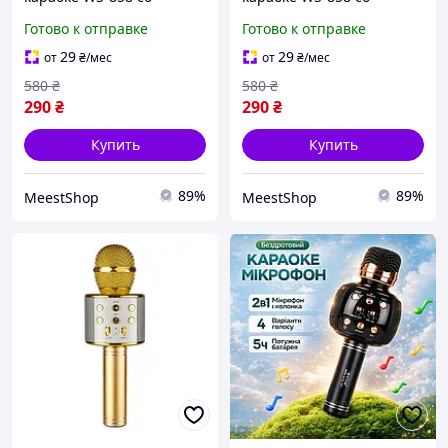
встроенной колонкой,
встроенной колонкой,
Готово к отправке
Готово к отправке
Bluetooth микрофон для
Bluetooth микрофон для
караоке с динамиком и
караоке с динамиком и
29
29
от
₴
/мес
от
₴
/мес
подсветкой Голубой qwr
подсветкой Розовый qwr
580
₴
580
₴
290
₴
290
₴
Купить
Купить
89%
89%
MeestShop
MeestShop