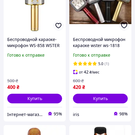
Беспроводной караоке-
Беспроводной микрофон
микрофон WS-858 WSTER
караоке wster ws-1818
Gold (микрофон,
Микрофон ws 1818 для
Готово к отправке
Готово к отправке
Bluetooth-колонка и MP3-
начинающих Караоке
плеер)
микрофон для детей
5.0
(1)
42
от
₴
/мес
500
₴
600
₴
400
₴
420
₴
Купить
Купить
95%
98%
Інтернет-магазин товарів для дому "The Rechi"
iris