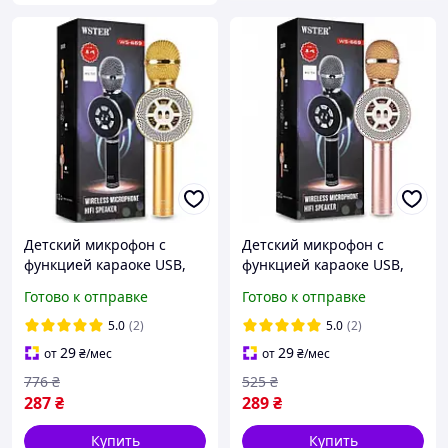
Детский микрофон с
Детский микрофон с
функцией караоке USB,
функцией караоке USB,
microSD, AUX, Bluetooth
microSD, AUX, Bluetooth
Готово к отправке
Готово к отправке
Wster WS-669 Золотой,
Wster WS-669 Розовый,
Беспроводной микрофон
Беспроводной микрофон
5.0
(2)
5.0
(2)
29
29
от
₴
/мес
от
₴
/мес
776
₴
525
₴
287
₴
289
₴
Купить
Купить