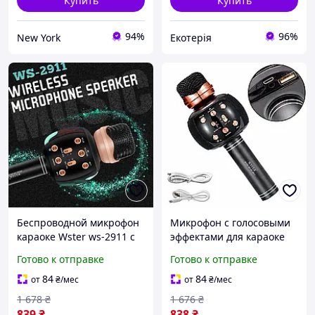
Купить
Купить
94%
96%
New York
Екотерія
Беспроводной микрофон
Микрофон с голосовыми
караоке Wster ws-2911 с
эффектами для караоке
динамиком Детские
2911 Радиомикрофон
Готово к отправке
Готово к отправке
караоке микрофоны
беспроводной
музыкальные с
универсальный
84
84
от
₴
/мес
от
₴
/мес
эффектами
Микрофоны Wster
1 678
₴
1 676
₴
839
₴
838
₴