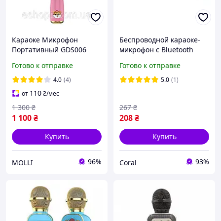
Караоке Микрофон
Беспроводной караоке-
Портативный GDS006
микрофон с Bluetooth
Bluetooth Караоке с
WS1818 в черном цвете
Готово к отправке
Готово к отправке
Динамиками
Музыкальный Микрофон
4.0
(4)
5.0
(1)
Караоке Голубой Розовый
110
от
₴
/мес
1 300
₴
267
₴
1 100
₴
208
₴
Купить
Купить
96%
93%
MOLLI
Coral