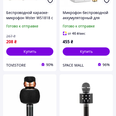
Беспроводной караоке-
Микрофон беспроводной
микрофон Wster WS1818 с
аккумуляторный для
Bluetooth + портативная
караоке
Готово к отправке
Готово к отправке
колонка 5Вт, функция
записи, 8 часов работы,
46
от
₴
/мес
267
₴
Черный
208
₴
455
₴
Купить
Купить
90%
96%
TOVISTORE
SPACE MALL