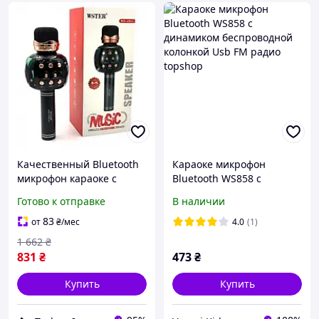
Качественный Bluetooth
Караоке микрофон
микрофон караоке с
Bluetooth WS858 с
эффектами Беспроводные
динамиком беспроводной
Готово к отправке
В наличии
микрофоны для караоке
колонкой Usb FM радио
Микрофон детский
topshop
83
от
₴
/мес
4.0
(1)
1 662
₴
831
₴
473
₴
Купить
Купить