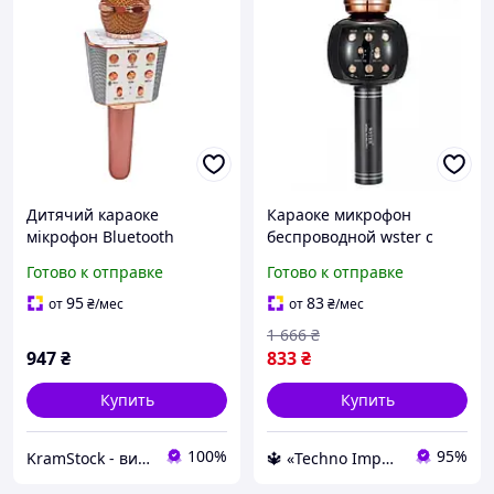
Дитячий караоке
Караоке микрофон
мікрофон Bluetooth
беспроводной wster с
рожевий
возможностью
Готово к отправке
Готово к отправке
изменения голоса с
bluetooth динамиком
95
83
от
₴
/мес
от
₴
/мес
Детское караоке
1 666
₴
947
₴
833
₴
Купить
Купить
100%
95%
KramStock - вигідні покупки!
🔱 «Techno Imperia» Компетентность! Качество товара! Быстрая отправка! ✅