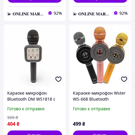
92%
92%
💫 𝐎𝐍𝐋𝐈𝐍𝐄 𝐌𝐀𝐑𝐊𝐄𝐓 💫 – Актуальные товары по самым выгодным ценам!
💫 𝐎𝐍𝐋𝐈𝐍𝐄 𝐌𝐀𝐑𝐊𝐄𝐓 💫 – Актуальные товары по самым выгодным ценам!
Караоке микрофон
Караоке-микрофон Wster
Bluetooth DM WS1818 с
WS-668 Bluetooth
динамиками
Готово к отправке
Готово к отправке
беспроводная колонка
микрофон для пения
505
₴
Черный florentia
404
₴
499
₴