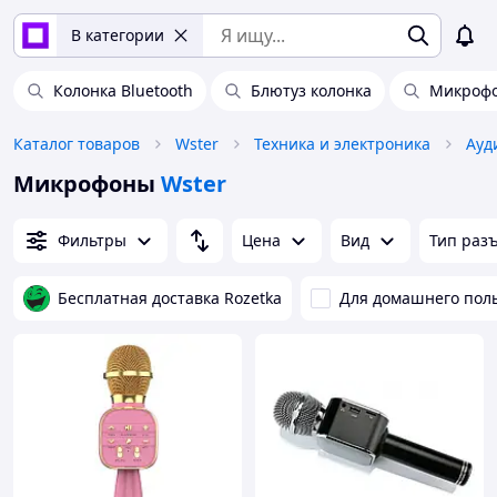
В категории
Колонка Bluetooth
Блютуз колонка
Микрофо
Каталог товаров
Wster
Техника и электроника
Ауд
Микрофоны
Wster
Фильтры
Цена
Вид
Тип раз
Бесплатная доставка Rozetka
Для домашнего пол