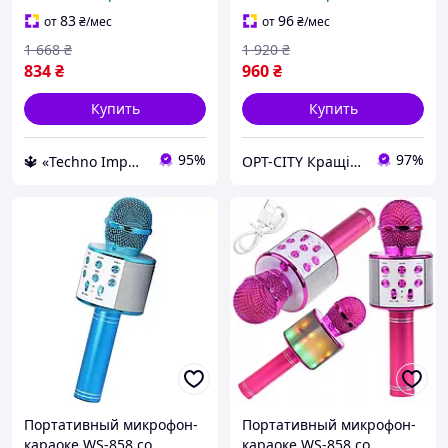
разными голосами для
вечеринок Bluetooth
домашнего пользования
подключения телефона
83
96
от
₴
/мес
от
₴
/мес
эффект эхо
WSTER WS-1828 для дома
1 668
₴
1 920
₴
и пения
834
₴
960
₴
Купить
Купить
95%
97%
🔱 «Techno Imperia» Компетентность! Качество товара! Быстрая отправка! ✅
OPT-CITY Кращі ціни в інтернеті
Портативный микрофон-
Портативный микрофон-
караоке WS-858 со
караоке WS-858 со