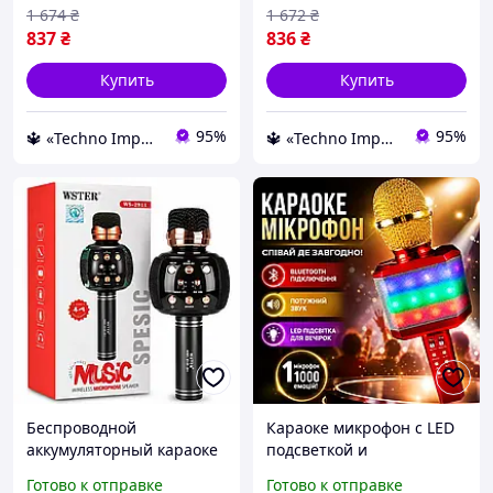
динамиком
1 674
₴
1 672
₴
837
₴
836
₴
Купить
Купить
95%
95%
🔱 «Techno Imperia» Компетентность! Качество товара! Быстрая отправка! ✅
🔱 «Techno Imperia» Компетентность! Качество товара! Быстрая отправка! ✅
Беспроводной
Караоке микрофон с LED
аккумуляторный караоке
подсветкой и
микрофон wster с
изменением голоса для
Готово к отправке
Готово к отправке