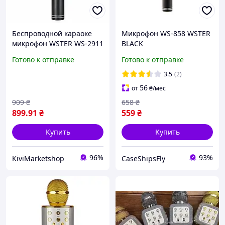
Беспроводной караоке
Микрофон WS-858 WSTER
микрофон WSTER WS-2911
BLACK
Оригинал 3в1 с функцией
Готово к отправке
Готово к отправке
подавления вокала,
Bluetooth колонкой и
3.5
(2)
Magic Voice
56
от
₴
/мес
909
₴
658
₴
899
.91
₴
559
₴
Купить
Купить
96%
93%
KiviMarketshop
CaseShipsFly