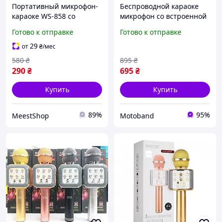
Портативный микрофон-
Беспроводной караоке
караоке WS-858 со
микрофон со встроенной
встроенной колонкой,
мощной колонкой для
Готово к отправке
Готово к отправке
Bluetooth микрофон для
музыки 2в1 Bluetooth
караоке с динамиком и
микрофон со сменой
29
от
₴
/мес
подсветкой Золотой qwr
голоса
580
₴
895
₴
290
₴
695
₴
Купить
Купить
89%
95%
MeestShop
Motoband