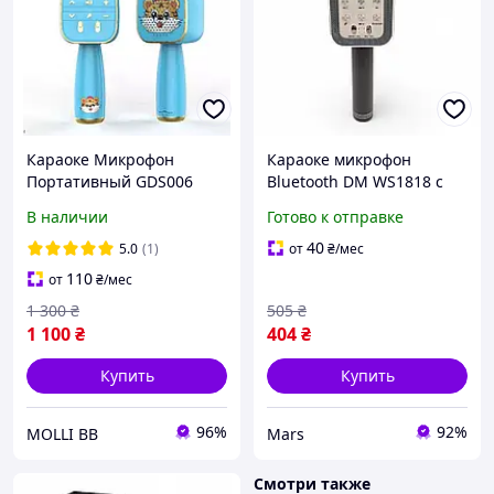
Караоке Микрофон
Караоке микрофон
Портативный GDS006
Bluetooth DM WS1818 с
Bluetooth Караоке с
динамиками
В наличии
Готово к отправке
Динамиками
беспроводная колонка
Музыкальный Микрофон
микрофон для пения
40
5.0
(1)
от
₴
/мес
Караоке Голубой
Черный mayak
110
от
₴
/мес
1 300
₴
505
₴
1 100
₴
404
₴
Купить
Купить
96%
92%
MOLLI BB
Mars
Смотри также