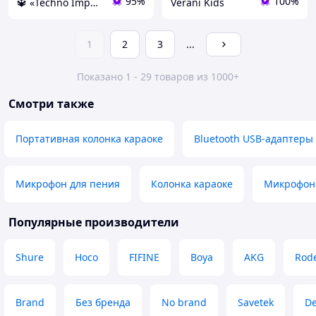
95%
100%
🔱 «Techno Imperia» Компетентность! Качество товара! Быстрая отправка! ✅
Verani Kids
1
2
3
...
Показано 1 - 29 товаров из 1000+
Смотри также
Портативная колонка караоке
Bluetooth USB-адаптеры
Микрофон для пения
Колонка караоке
Микрофон 
Популярные производители
Shure
Hoco
FIFINE
Boya
AKG
Rod
Brand
Без бренда
No brand
Savetek
De