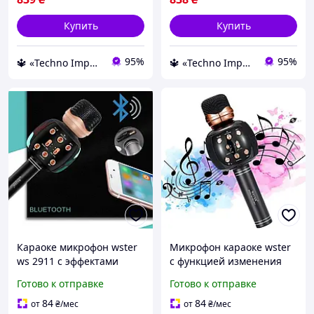
Купить
Купить
95%
95%
🔱 «Techno Imperia» Компетентность! Качество товара! Быстрая отправка! ✅
🔱 «Techno Imperia» Компетентность! Качество товара! Быстрая отправка! ✅
Караоке микрофон wster
Микрофон караоке wster
ws 2911 с эффектами
с функцией изменения
режимами смены голоса
голоса оригинал
Готово к отправке
Готово к отправке
с динамиком для дома
Качественный микрофон
Караоке для детей
со встроенным
84
84
от
₴
/мес
от
₴
/мес