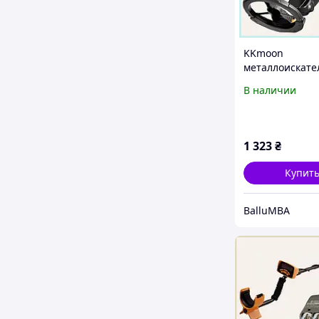
KKmoon
металлоискате
частотой 55 кГ
В наличии
точного поиск
2K573H974
1 323
₴
Купит
BalluMBA