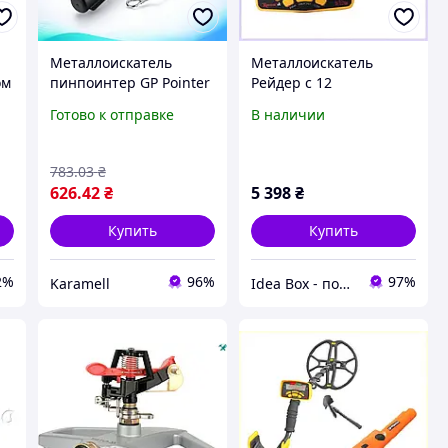
Металлоискатель
Металлоискатель
ом
пинпоинтер GP Pointer
Рейдер с 12
портативный IP66 12
сегментами
Готово к отправке
В наличии
кГц
селективного поиска,
высокочувствительный
A108X3K675
с вибро и звуковой
783
.03
₴
индикацией рабочая
626
.42
₴
5 398
₴
Купить
Купить
2%
96%
97%
Karamell
Idea Box - подарки для всей семьи