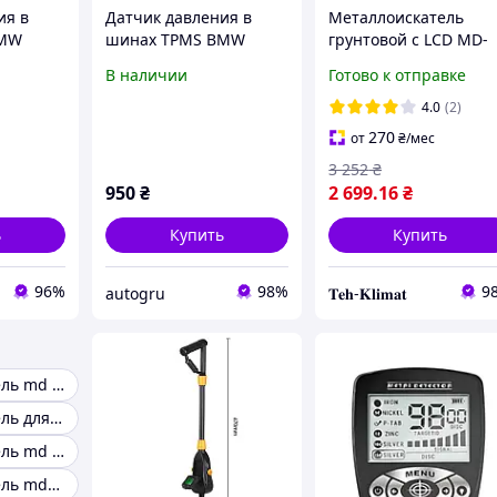
ия в
Датчик давления в
Металлоискатель
BMW
шинах TPMS BMW
грунтовой с LCD MD-
 рабочей
36106874830 с рабочей
4060 с водостойкой
В наличии
Готово к отправке
MHz
частотой 433 MHz
катушкой,
дискриминацией
4.0
(2)
(катушка 6,29 кГц)
270
от
₴
/мес
3 252
₴
950
₴
2 699
.16
₴
ь
Купить
Купить
96%
98%
9
autogru
𝐓𝐞𝐡-𝐊𝐥𝐢𝐦𝐚𝐭
Металлоискатель md 4030
Металлоискатель для начинающих
Металлоискатель md 3010
Металлоискатель md-9020c