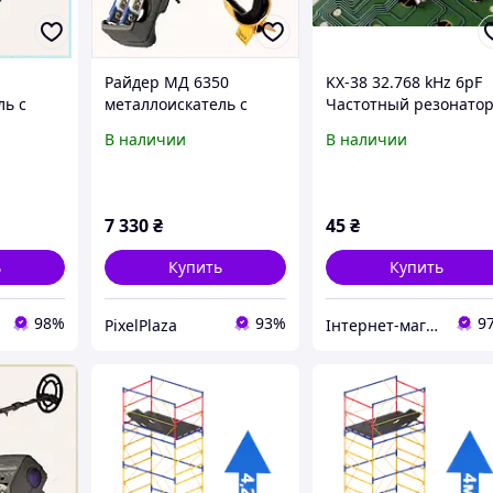
Райдер МД 6350
KX-38 32.768 kHz 6pF
ль с
металлоискатель с
Частотный резонатор
ц для
частотой 8.25 кГц для
Частота: 32.768 кГц:
В наличии
В наличии
а
мелких целей,
PPM25°C: 20 ppm:
K1C801769
Монтаж: цилиндр:
CШунт: 1.3 пФ: CНагр:
пФ,
7 330
₴
45
₴
ь
Купить
Купить
98%
93%
9
PixelPlaza
Інтернет-магазин ЗНАКОМО! На деякі товари може бути передплата! Відправка від 1 до 5 днів!