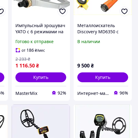
Импульсный зрошувач
Металлоискатель
YATO с 6 режимами на
Discovery MD6350 с
металлической опоре
частотой 8.25 кГц для
Готово к отправке
В наличии
радиус полива 12-13 м
мелких целей
рабочий давление 2-4
1H6E99714
186
от
₴
/мес
Bar
2 233
₴
1 116
.50
₴
9 500
₴
Купить
Купить
6%
92%
96%
MasterMix
Интернет-магазин TVOЁ