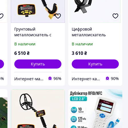
Грунтовый
Цифровой
металлоискатель с
металлоискатель
высокой частотой 8.25
Дискавери с частотой
В наличии
В наличии
кГц MD6350 169EX86E51
7.5 кГц 18758MKP26
6 510
₴
3 610
₴
Купить
Купить
5%
96%
90%
Интернет-магазин TVOЁ
Интернет-каталог скидок Техно ECO