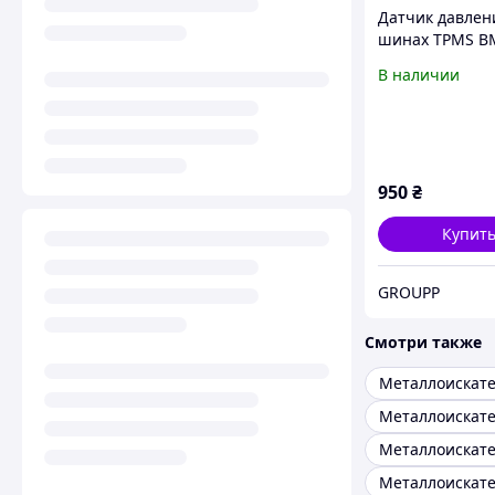
Датчик давлен
шинах TPMS 
36106874830 с
В наличии
частотой 433 
950
₴
Купит
GROUPP
Смотри также