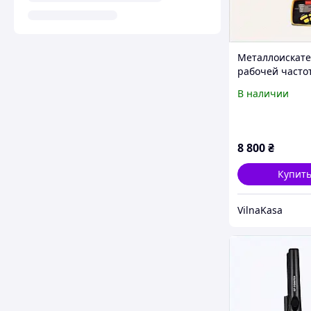
Металлоискате
рабочей частот
кГц для сереб
В наличии
монет, K26831
8 800
₴
Купит
VilnaKasa