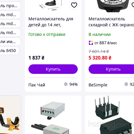
Металлоискатель профессиональный
Металлоискатель md6250
Металлоискатель для
Металлоискатель
Металлоискатель md-3028
детей до 14 лет,
складной с ЖК-экран
высокочувствительный
6,6 кГц ± 0,5 кГц DISC
Металлоискатель md6350
Готово к отправке
В наличии
с частотой 55.2 кГц
Notch Pinpointer
Металлоискатели импульсные
KKMOON MD1008
887
от
₴
/мес
ль 6450
7 601
.14
₴
1 837
₴
5 320
.80
₴
Купить
Купить
94%
9
Пак Чай
BeSimple