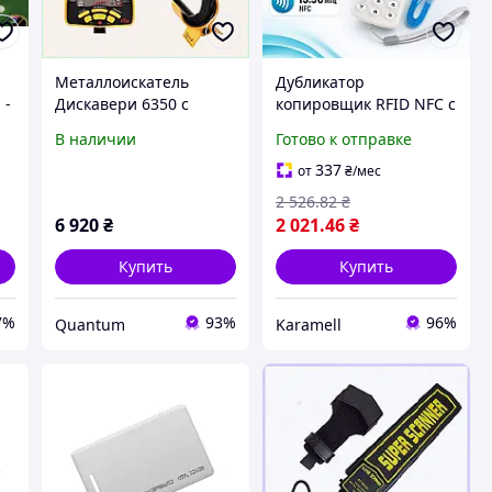
Металлоискатель
Дубликатор
 -
Дискавери 6350 с
копировщик RFID NFC с
частотой 8.25 кГц для
LCD 2.8 дюйма 10
В наличии
Готово к отправке
мелких монет
частот 125 кГц 250 375
1790BB648C
500 625 750 875 1000
337
от
₴
/мес
 6
кГц 13.56 МГц HID
2 526
.82
₴
Proximity
6 920
₴
2 021
.46
₴
Купить
Купить
7%
93%
96%
Quantum
Karamell