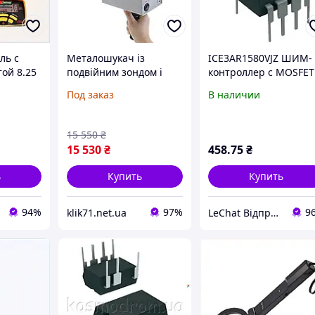
ль с
Металошукач із
ICE3AR1580VJZ ШИМ-
ой 8.25
подвійним зондом і
контроллер с MOSFET
ряных
антеною-передавачем
для AC-DC и SMPS, до
Под заказ
В наличии
AH49
Детектор золота 12 В
26 Вт, защита 2 кВ,
360-440 Гц 5,6-6 кГц
рабочая t -40 130°C,
Пристрій для
частота 100 кГц,
15 550
₴
Flyback,
15 530
₴
458
.75
₴
ь
Купить
Купить
94%
97%
9
klik71.net.ua
LeChat Відправка від 1 до 5 днів! На деякі товари може бути передплата!