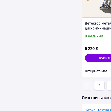
Детектор мета
дискриминаци
для точного от
В наличии
мусора 17K921
6 220
₴
Купит
Інтернет-магазин SaleX
1
2
Смотри такж
Безконтактна 