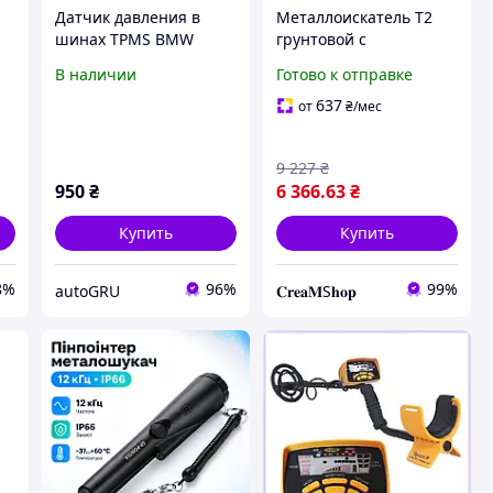
Датчик давления в
Металлоискатель T2
шинах TPMS BMW
грунтовой с
36106874830 с рабочей
чувствительностью 13
В наличии
Готово к отправке
частотой 433 MHz
кГц (улучшенная
версия 2026 года)
637
от
₴
/мес
9 227
₴
950
₴
6 366
.63
₴
Купить
Купить
8%
96%
99%
autoGRU
𝐂𝐫𝐞𝐚𝐌S𝐡𝐨𝐩