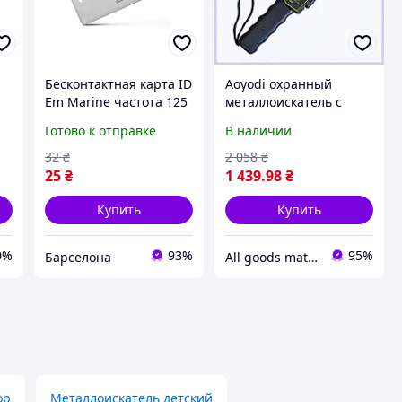
Бесконтактная карта ID
Aoyodi охранный
Em Marine частота 125
металлоискатель с
КГц толщина 1.6 мм
частотой 95 кГц,
Готово к отправке
В наличии
я
белый с прорезью
6X7BA26813
32
₴
2 058
₴
25
₴
1 439
.98
₴
Купить
Купить
0%
93%
95%
Барселона
All goods matter - актуальные товары на каждый день
ор
Металлоискатель детский