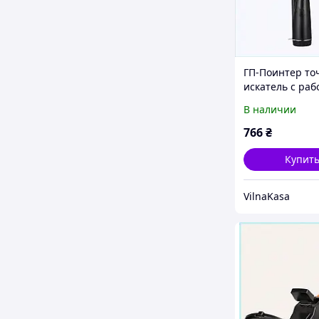
ГП-Поинтер т
искатель с раб
частотой 12 кГ
В наличии
P84044C6B3
766
₴
Купит
VilnaKasa