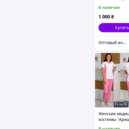
белый
В наличии
1 000
₴
Купит
Оптовый интернет-магазин производителей одежды "Butikok"
Женские меди
костюмы "Ари
бело-розовый
В наличии