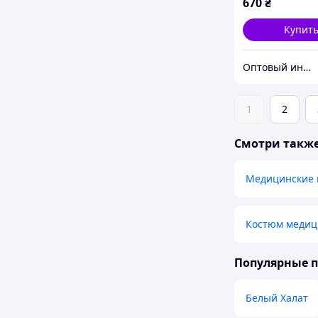
670
₴
Купит
Оптовый интернет-магазин производителей одежды "Butikok"
1
2
Смотри такж
Медицинские 
Костюм медиц
Популярные 
Белый Халат