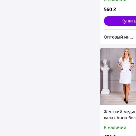
560
₴
Купит
Оптовый интернет-магазин производителей одежды "Butikok"
Женский меди
халат Анна бел
фиолетовый
В наличии