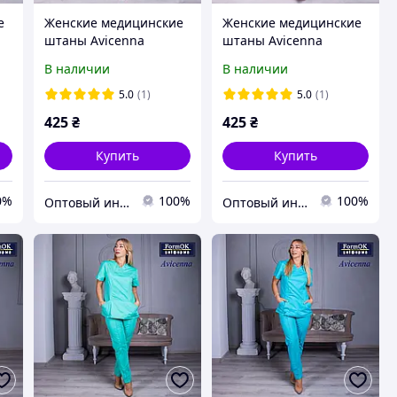
е
Женские медицинские
Женские медицинские
штаны Avicenna
штаны Avicenna
фиолетовые
кораловые
В наличии
В наличии
5.0
(1)
5.0
(1)
425
₴
425
₴
Купить
Купить
0%
100%
100%
Оптовый интернет-магазин производителей одежды "Butikok"
Оптовый интернет-магазин производителей одежды "Butikok"