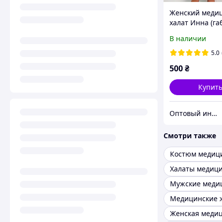
Женский меди
халат Инна (га
В наличии
5.0
500
₴
Купит
Оптовый интернет-магазин производителей одежды "Butikok"
Смотри также