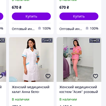
670
₴
670
₴
Купить
Купить
0%
100%
100%
Оптовый интернет-магазин производителей одежды "Butikok"
Оптовый интернет-магазин производителей одежды "Butikok"
й
Женский медицинский
Женский медицинский
халат Анна бело-
костюм "Асия" розовый
голубой
В наличии
В наличии