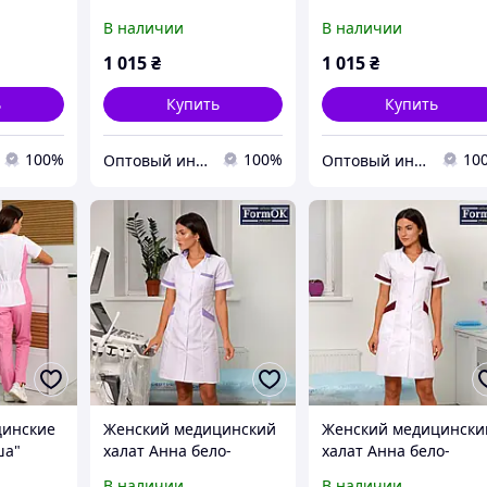
мятный
розовый
В наличии
В наличии
1 015
₴
1 015
₴
ь
Купить
Купить
100%
100%
10
Оптовый интернет-магазин производителей одежды "Butikok"
Оптовый интернет-магазин производителей одежды "Butikok"
цинские
Женский медицинский
Женский медицински
ша"
халат Анна бело-
халат Анна бело-
лиловый
бордовый
В наличии
В наличии