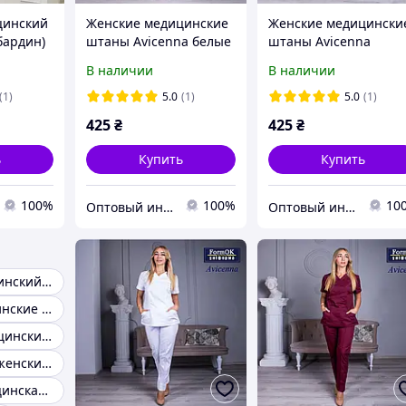
цинский
Женские медицинские
Женские медицински
бардин)
штаны Avicenna белые
штаны Avicenna
салатовые
В наличии
В наличии
(1)
5.0
(1)
5.0
(1)
425
₴
425
₴
ь
Купить
Купить
100%
100%
10
Оптовый интернет-магазин производителей одежды "Butikok"
Оптовый интернет-магазин производителей одежды "Butikok"
Костюм медицинский женский
Халаты медицинские мужские
Мужские медицинские костюмы
Медицинские женские брюки
Женская медицинская одежда