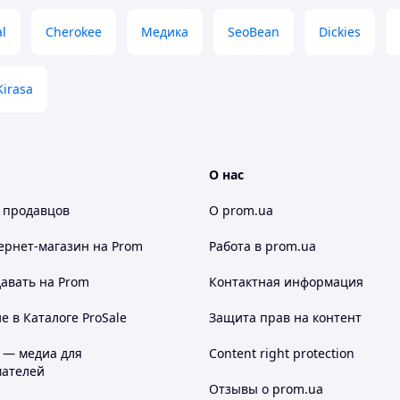
al
Cherokee
Медика
SeoBean
Dickies
Kirasa
О нас
 продавцов
О prom.ua
ернет-магазин
на Prom
Работа в prom.ua
авать на Prom
Контактная информация
 в Каталоге ProSale
Защита прав на контент
 — медиа для
Content right protection
ателей
Отзывы о prom.ua