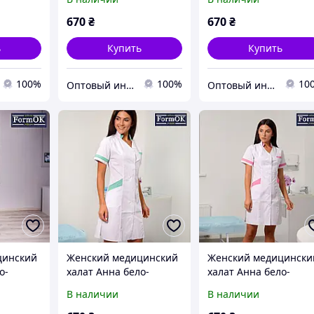
670
₴
670
₴
ь
Купить
Купить
100%
100%
10
Оптовый интернет-магазин производителей одежды "Butikok"
Оптовый интернет-магазин производителей одежды "Butikok"
цинский
Женский медицинский
Женский медицински
о-
халат Анна бело-
халат Анна бело-
салатовый
розовый
В наличии
В наличии