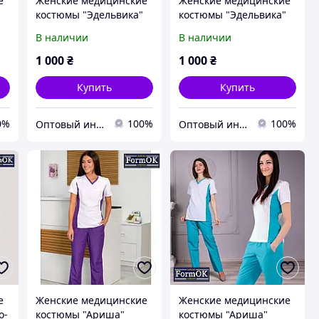
е
Женские медицинские
Женские медицинские
костюмы "Эдельвика"
костюмы "Эдельвика"
мятный
розовый
В наличии
В наличии
1 000
₴
1 000
₴
Купить
Купить
0%
100%
100%
Оптовый интернет-магазин производителей одежды "Butikok"
Оптовый интернет-магазин производителей одежды "Butikok"
е
Женские медицинские
Женские медицинские
о-
костюмы "Ариша"
костюмы "Ариша"