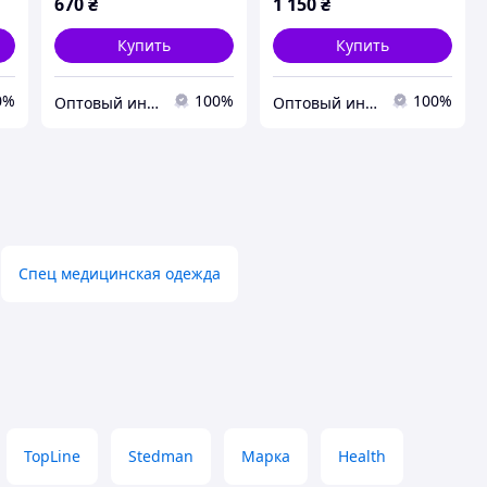
670
₴
1 150
₴
Купить
Купить
0%
100%
100%
Оптовый интернет-магазин производителей одежды "Butikok"
Оптовый интернет-магазин производителей одежды "Butikok"
Спец медицинская одежда
TopLine
Stedman
Марка
Health