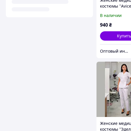
Женские меди
костюмы "Avic
фиолетовый
В наличии
940
₴
Купит
Оптовый интернет-магазин производителей одежды "Butikok"
Женские меди
костюмы "Эдел