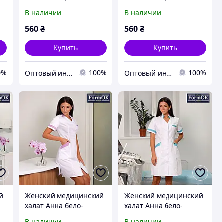
бело-фиолетовая
бело-мятный
В наличии
В наличии
560
₴
560
₴
Купить
Купить
0%
100%
100%
Оптовый интернет-магазин производителей одежды "Butikok"
Оптовый интернет-магазин производителей одежды "Butikok"
й
Женский медицинский
Женский медицинский
халат Анна бело-
халат Анна бело-
сиреневый
мятный
В наличии
В наличии