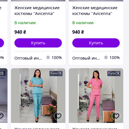
е
Женские медицинские
Женские медицинские
костюмы "Avicenna"
костюмы "Avicenna"
салатовый
мятный
В наличии
В наличии
940
₴
940
₴
Купить
Купить
0%
100%
100%
Оптовый интернет-магазин производителей одежды "Butikok"
Оптовый интернет-магазин производителей одежды "Butikok"