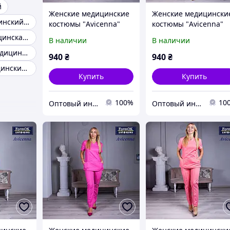
й
Женские медицинские
Женские медицински
Костюм медицинский синий
костюмы "Avicenna"
костюмы "Avicenna"
белый
бордовый
Мужская медицинская одежда
В наличии
В наличии
Бирюзовый медицинский костюм
940
₴
940
₴
Модный медицинский костюм
Купить
Купить
100%
10
Оптовый интернет-магазин производителей одежды "Butikok"
Оптовый интернет-магазин производителей одежды "Butikok"