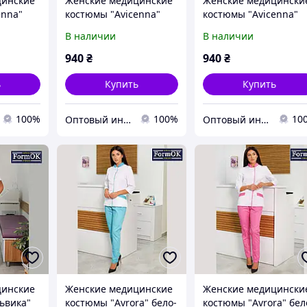
цинские
Женские медицинские
Женские медицински
enna"
костюмы "Avicenna"
костюмы "Avicenna"
розовый
кораловый
В наличии
В наличии
940
₴
940
₴
ь
Купить
Купить
100%
100%
10
Оптовый интернет-магазин производителей одежды "Butikok"
Оптовый интернет-магазин производителей одежды "Butikok"
цинские
Женские медицинские
Женские медицински
ьвика"
костюмы "Avrora" бело-
костюмы "Avrora" бел