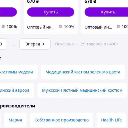
670
₴
670
₴
ь
Купить
Купить
100%
100%
10
Оптовый интернет-магазин производителей одежды "Butikok"
Оптовый интернет-магазин производителей одежды "Butikok"
3
...
Вперед
Показано 1 - 29 товаров из 400+
е
костюмы модели
Медицинский костюм зеленого цвета
инский аврора
Мужской Плотный медицинский костюм
производители
Мария
Собственное производство
Health Life