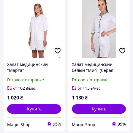
Халат медицинский
Халат медицинский
"Марта"
белый "Мия" (Серая
вкладка)
Готово к отправке
Готово к отправке
102
113
от
₴
/мес
от
₴
/мес
1 020
₴
1 130
₴
Купить
Купить
95%
95%
Magic Shop
Magic Shop