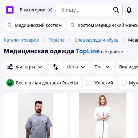
В категории
Медицинский костюм
Костюм медицинский женс
Каталог товаров
TopLine
Спецодежда и обувь
Меди
Медицинская одежда
TopLine
в Украине
Фильтры
Цена
Пол
Вид изд
Бесплатная доставка Rozetka
Женский
Муж