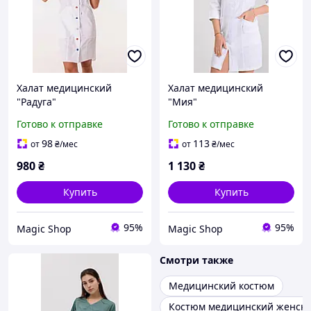
Халат медицинский
Халат медицинский
"Радуга"
"Мия"
Готово к отправке
Готово к отправке
98
113
от
₴
/мес
от
₴
/мес
980
₴
1 130
₴
Купить
Купить
95%
95%
Magic Shop
Magic Shop
Смотри также
Медицинский костюм
Костюм медицинский женск