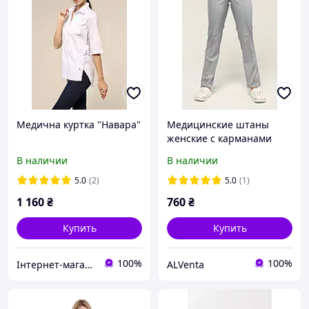
Медична куртка "Навара"
Медицинские штаны
женские с карманами
(стрелка) Светло-серые
В наличии
В наличии
5.0
(2)
5.0
(1)
1 160
₴
760
₴
Купить
Купить
100%
100%
Інтернет-магазин медичного одягу "Hellen"
ALVenta