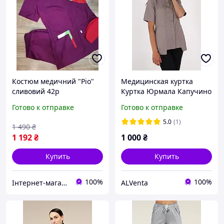
Костюм медичний "Ріо"
Медицинская куртка
сливовий 42р
Куртка Юрмала Капучино
Готово к отправке
Готово к отправке
5.0
(1)
1 490
₴
1 192
₴
1 000
₴
Купить
Купить
100%
100%
Інтернет-магазин медичного одягу "Hellen"
ALVenta