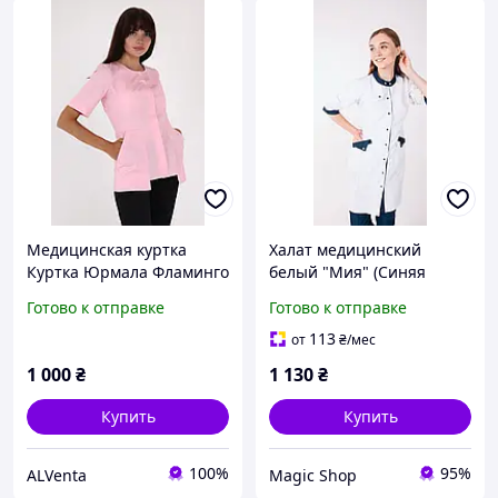
Медицинская куртка
Халат медицинский
Куртка Юрмала Фламинго
белый "Мия" (Синяя
вкладка)
Готово к отправке
Готово к отправке
113
от
₴
/мес
1 000
₴
1 130
₴
Купить
Купить
100%
95%
ALVenta
Magic Shop