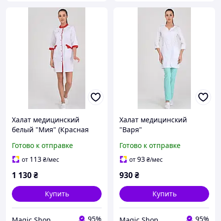
Халат медицинский
Халат медицинский
белый "Мия" (Красная
"Варя"
вкладка)
Готово к отправке
Готово к отправке
113
93
от
₴
/мес
от
₴
/мес
1 130
₴
930
₴
Купить
Купить
95%
95%
Magic Shop
Magic Shop