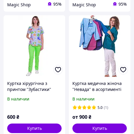
95%
95%
Magic Shop
Magic Shop
Куртка хірургічна з
Куртка медична жіноча
принтом "Зубастики"
"Невада" в асортименті
В наличии
В наличии
5.0
(1)
600
₴
от
900
₴
Купить
Купить