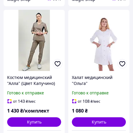
Костюм медицинский
Халат медицинский
"Алла" (Цвет Капучино)
"Ольга"
Готово к отправке
Готово к отправке
143
108
от
₴
/мес
от
₴
/мес
1 430
₴/комплект
1 080
₴
Купить
Купить