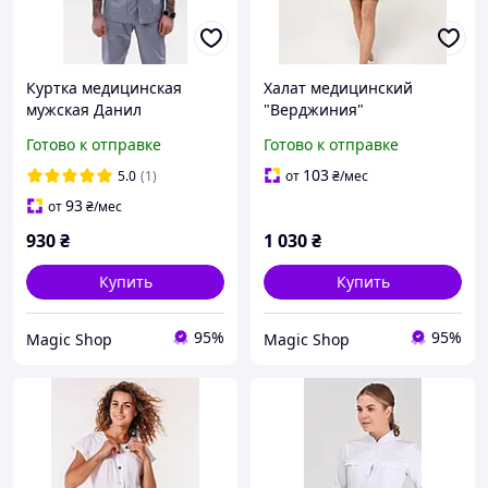
Куртка медицинская
Халат медицинский
мужская Данил
"Верджиния"
Готово к отправке
Готово к отправке
103
5.0
(1)
от
₴
/мес
93
от
₴
/мес
930
₴
1 030
₴
Купить
Купить
95%
95%
Magic Shop
Magic Shop