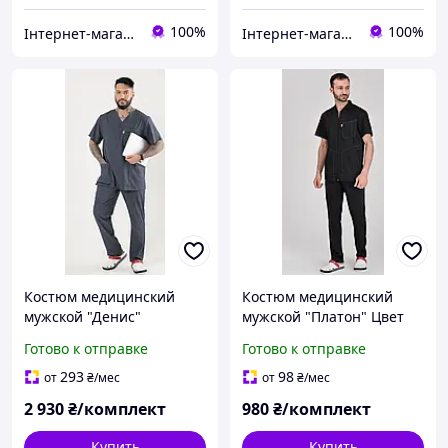
100%
100%
Інтернет-магазин медичного одягу "Hellen"
Інтернет-магазин медичного одягу "Hellen"
Костюм медицинский
Костюм медицинский
мужской "Денис"
мужской "Платон" Цвет
Черный только 46
Готово к отправке
Готово к отправке
293
98
от
₴
/мес
от
₴
/мес
2 930
₴/комплект
980
₴/комплект
Купить
Купить