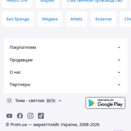
Health Life
Мария
Собственное производство
Без бренда
Медика
Atteks
Козачок
Ch
Покупателям
Продавцам
О нас
Партнеры
Тема
-
светлая
BETA
© Prom.ua — маркетплейс України, 2008-2026