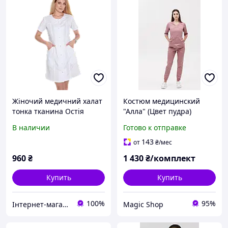
Жіночий медичний халат
Костюм медицинский
тонка тканина Остія
"Алла" (Цвет пудра)
В наличии
Готово к отправке
143
от
₴
/мес
960
₴
1 430
₴/комплект
Купить
Купить
100%
95%
Інтернет-магазин медичного одягу "Hellen"
Magic Shop