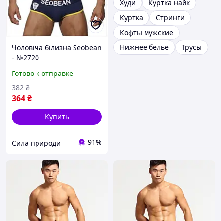
Худи
Куртка найк
Куртка
Стринги
Кофты мужские
Нижнее белье
Трусы
Чоловіча білизна Seobean
- №2720
Готово к отправке
382
₴
364
₴
Купить
91%
Сила природи