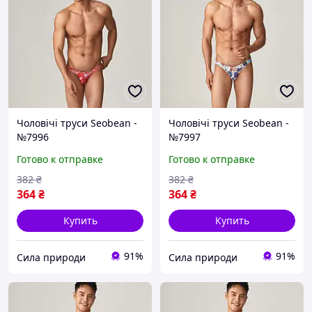
Чоловічі труси Seobean -
Чоловічі труси Seobean -
№7996
№7997
Готово к отправке
Готово к отправке
382
₴
382
₴
364
₴
364
₴
Купить
Купить
91%
91%
Сила природи
Сила природи