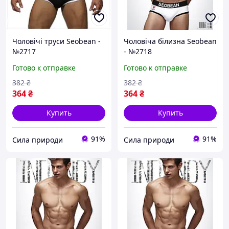
Чоловічі труси Seobean -
Чоловіча білизна Seobean
№2717
- №2718
Готово к отправке
Готово к отправке
382
₴
382
₴
364
₴
364
₴
Купить
Купить
91%
91%
Сила природи
Сила природи