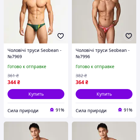
Чоловічі труси Seobean -
Чоловічі труси Seobean -
№7969
№7996
Готово к отправке
Готово к отправке
361
₴
382
₴
344
₴
364
₴
Купить
Купить
91%
91%
Сила природи
Сила природи