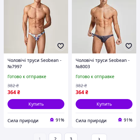
Чоловічі труси Seobean -
Чоловічі труси Seobean -
№7997
№8003
Готово к отправке
Готово к отправке
382
₴
382
₴
364
₴
364
₴
Купить
Купить
91%
91%
Сила природи
Сила природи
1
2
3
...