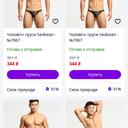
Чоловічі труси Seobean -
Чоловічі труси Seobean -
№7967
№7967
Готово к отправке
Готово к отправке
361
₴
361
₴
344
₴
344
₴
Купить
Купить
91%
91%
Сила природи
Сила природи