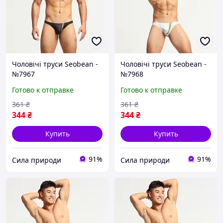
Чоловічі труси Seobean -
Чоловічі труси Seobean -
№7967
№7968
Готово к отправке
Готово к отправке
361
₴
361
₴
344
₴
344
₴
Купить
Купить
91%
91%
Сила природи
Сила природи