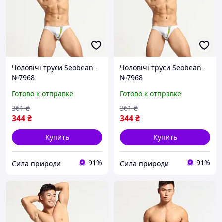
Чоловічі труси Seobean -
Чоловічі труси Seobean -
№7968
№7968
Готово к отправке
Готово к отправке
361
₴
361
₴
344
₴
344
₴
Купить
Купить
91%
91%
Сила природи
Сила природи