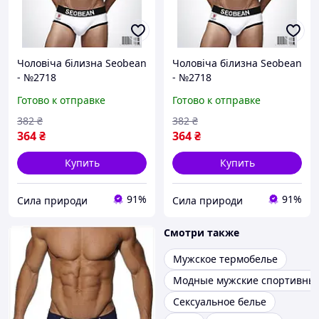
Чоловіча білизна Seobean
Чоловіча білизна Seobean
- №2718
- №2718
Готово к отправке
Готово к отправке
382
₴
382
₴
364
₴
364
₴
Купить
Купить
91%
91%
Сила природи
Сила природи
Смотри также
Мужское термобелье
Модные мужские спортивны
Сексуальное белье