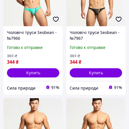
Чоловічі труси Seobean -
Чоловічі труси Seobean -
№7966
№7967
Готово к отправке
Готово к отправке
361
₴
361
₴
344
₴
344
₴
Купить
Купить
91%
91%
Сила природи
Сила природи