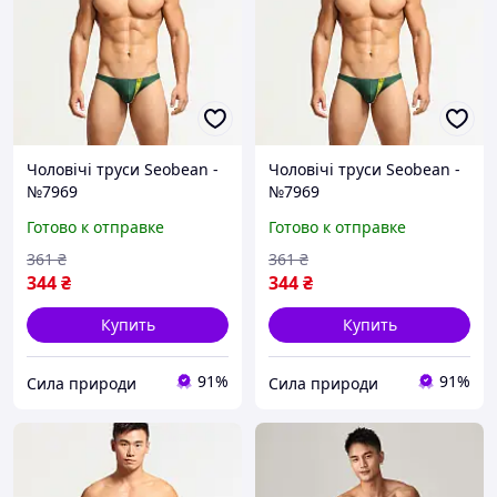
Чоловічі труси Seobean -
Чоловічі труси Seobean -
№7969
№7969
Готово к отправке
Готово к отправке
361
₴
361
₴
344
₴
344
₴
Купить
Купить
91%
91%
Сила природи
Сила природи