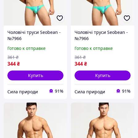
Чоловічі труси Seobean -
Чоловічі труси Seobean -
№7966
№7966
Готово к отправке
Готово к отправке
361
₴
361
₴
344
₴
344
₴
Купить
Купить
91%
91%
Сила природи
Сила природи