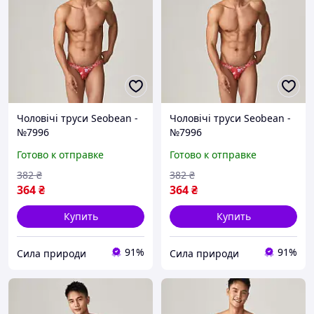
Чоловічі труси Seobean -
Чоловічі труси Seobean -
№7996
№7996
Готово к отправке
Готово к отправке
382
₴
382
₴
364
₴
364
₴
Купить
Купить
91%
91%
Сила природи
Сила природи