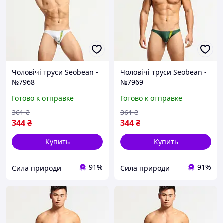
Чоловічі труси Seobean -
Чоловічі труси Seobean -
№7968
№7969
Готово к отправке
Готово к отправке
361
₴
361
₴
344
₴
344
₴
Купить
Купить
91%
91%
Сила природи
Сила природи