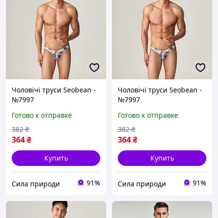
Чоловічі труси Seobean -
Чоловічі труси Seobean -
№7997
№7997
Готово к отправке
Готово к отправке
382
₴
382
₴
364
₴
364
₴
Купить
Купить
91%
91%
Сила природи
Сила природи