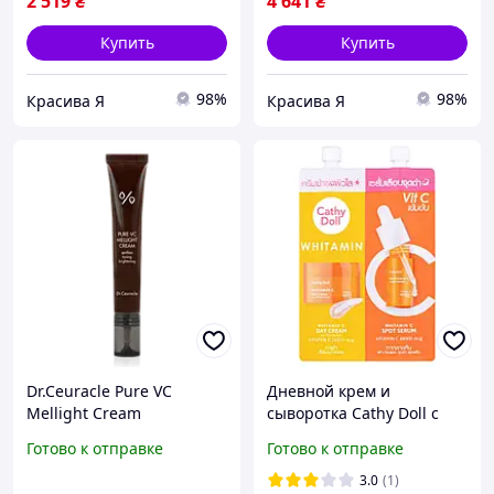
2 519
₴
4 641
₴
Купить
Купить
98%
98%
Красива Я
Красива Я
Dr.Ceuracle Pure VC
Дневной крем и
Mellight Cream
сыворотка Cathy Doll с
Антивіковий крем з
витамином С Корея, 12 гр
Готово к отправке
Готово к отправке
вітаміном С, 20 мл
3.0
(1)