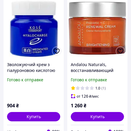
Зволожуючий крем з
Andalou Naturals,
гіалуроновою кислотою
восстанавливающий
та вітаміном С,
крем с пробиотиком и
Готово к отправке
Готово к отправке
Hyalocharge, 60 г,Kose
витамином C,
Cosmeport(319804)
осветляющий, 50 мл
1.0
(1)
126
от
₴
/мес
904
₴
1 260
₴
Купить
Купить