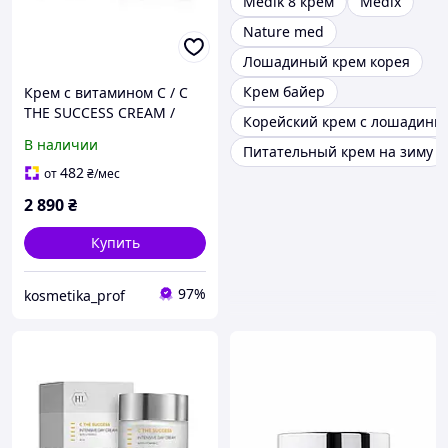
Medik 8 крем
Medix
Nature med
Лошадиный крем корея
Крем байер
Крем с витамином С / C
THE SUCCESS CREAM /
Корейский крем с лошадин
Holy Land
В наличии
Питательный крем на зиму
482
от
₴
/мес
2 890
₴
Купить
97%
kosmetika_prof