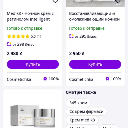
Medik8 - Ночной крем с
Восстанавливающий и
ретинолом Intelligent
омолаживающий ночной
Retinol Smoothing Night
крем для лица Medik8
Готово к отправке
Готово к отправке
Cream
Advanced Night Restore
50 ml
295
5.0
(1)
от
₴
/мес
298
от
₴
/мес
2 980
₴
2 950
₴
Купить
Купить
100%
100%
Cosmetichka
Cosmetichka
Смотри также
345 крем
Сс крем фармаси
Крем medik8