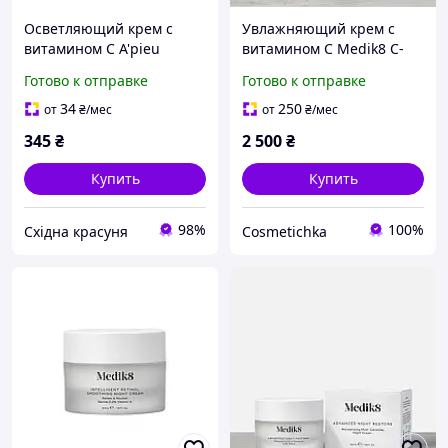
Осветляющий крем с
Увлажняющий крем с
витамином С A'pieu
витамином C Medik8 C-
Kalamansi Cream 50мл
Tetra Cream 50 мл
Готово к отправке
Готово к отправке
34
250
от
₴
/мес
от
₴
/мес
345
₴
2 500
₴
Купить
Купить
98%
100%
Східна красуня
Cosmetichka