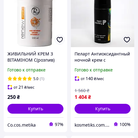
ЖИВИЛЬНИЙ КРЕМ З
Пеларт Антиоксидантный
ВІТАМІНОМ С(розпив)
ночной крем с
витамином С+ Ретинол
Готово к отправке
Готово к отправке
Pelart Laboratory Anti
Stress Night Cream With
140
5.0
(1)
от
₴
/мес
Vit
21
от
₴
/мес
1 560
₴
250
₴
1 404
₴
Купить
Купить
97%
100%
Co.cos.metika
kosmetiks.com.ua