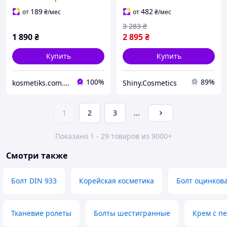
Christina Hydrating Day
Cream 250 мл
189
482
от
₴
/мес
от
₴
/мес
3 283
₴
1 890
₴
2 895
₴
Купить
Купить
100%
89%
kosmetiks.com.ua
Shiny.Cosmetics
1
2
3
...
Показано 1 - 29 товаров из 9000+
Смотри также
Болт DIN 933
Корейская косметика
Болт оцинков
Тканевие ролеты
Болты шестигранные
Крем с п