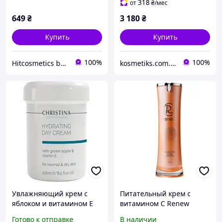
318
от
₴
/мес
649
₴
3 180
₴
Купить
Купить
100%
100%
Hitcosmetics by Esferia
kosmetiks.com.ua
Увлажняющий крем с
Питательный крем с
яблоком и витамином Е
витамином С Renew
для нормальной кожи
VITAMIN C
Готово к отправке
В наличии