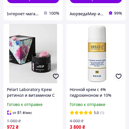
100%
99%
Інтернет-магазин Мама Чолі
АюрведаМир интернет магазин для здоровья и оригинальной продукции из Индии
Pelart Laboratory Крем
Ночной крем с 4%
ретинол и витамином С
гидрохиноном и 10%
RETINOL CREAM WITH
витамином C Obagi-C Rx
Готово к отправке
Готово к отправке
VITAMIN C 50 мл
Night Cream with vitamin
C and hydroquinone 57 г
81
от
₴
/мес
5.0
(1)
1 080
₴
4 000
₴
972
₴
3 800
₴