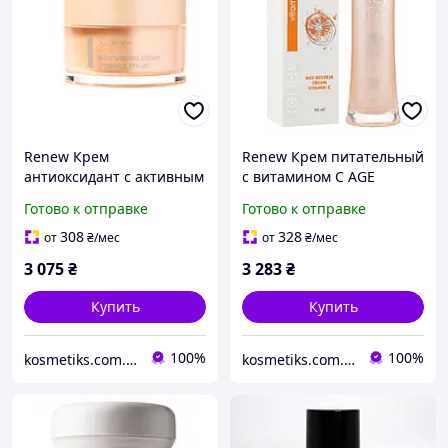
Renew Крем
Renew Крем питательный
антиоксидант с активным
с витамином С AGE
витамином С SPF 25
REVERSE CREAM VITAMIN
Готово к отправке
Готово к отправке
MOISTURISING CREAM
C 50 мл
VITAMIN C SPF 25 50 мл
308
328
от
₴
/мес
от
₴
/мес
3 075
₴
3 283
₴
Купить
Купить
100%
100%
kosmetiks.com.ua
kosmetiks.com.ua