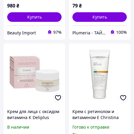
980
₴
79
₴
Купить
Купить
97%
100%
Beauty Import
Plumeria - ТАЙСЬКА КОСМЕТИКА ТА АПТЕКА
Крем для лица с оксидом
Крем с ретинолом и
витамина К Deliplus
витамином E Christina
Sensistive K Ox 50 мл
Line Repair Fix Retinol E
В наличии
Готово к отправке
Active Cream 60 мл