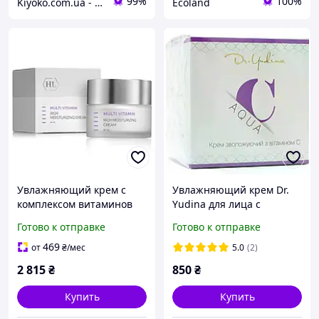
99%
100%
Kiyoko.com.ua - магазин товаров из Японии и Южной Кореи.
Ecoland
Увлажняющий крем с
Увлажняющий крем Dr.
комплексом витаминов
Yudina для лица с
Holy Land Cosmetics
витамином С Aqua Cream
Готово к отправке
Готово к отправке
Multivitamin Cream 50 мл
50 мл
469
от
₴
/мес
5.0
(2)
2 815
₴
850
₴
Купить
Купить