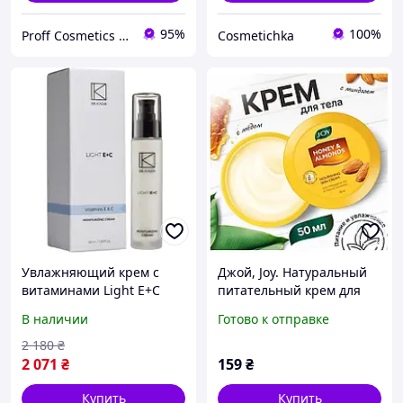
95%
100%
Proff Cosmetics - професійна косметика провідних брендів світу
Cosmetichka
Увлажняющий крем с
Джой, Joy. Натуральный
витаминами Light E+C
питательный крем для
Dr.Kadir
лица Мед и Миндаль с
В наличии
Готово к отправке
витамином Е, Индия. 50
мл
2 180
₴
2 071
₴
159
₴
Купить
Купить