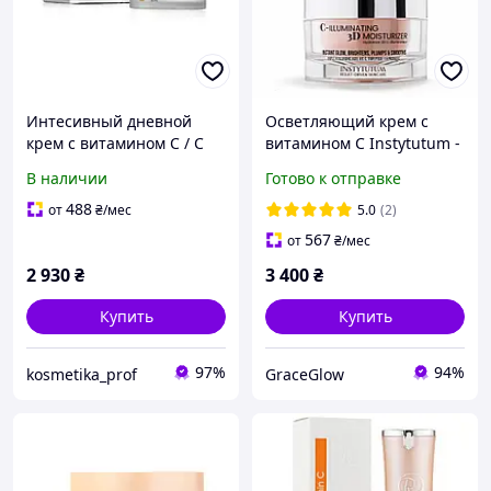
Интесивный дневной
Осветляющий крем с
крем с витамином С / C
витамином С Instytutum -
THE SUCCESS INTENSIVE
С-ILLuminating 3D-
В наличии
Готово к отправке
DAY CREAM / Holy Land
Moisturizer 50 мл
488
от
₴
/мес
5.0
(2)
567
от
₴
/мес
2 930
₴
3 400
₴
Купить
Купить
97%
94%
kosmetika_prof
GraceGlow