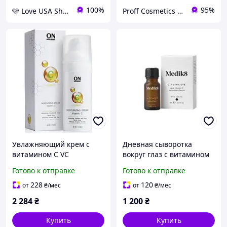
100%
95%
🩷 Love USA Shop 🩷
Proff Cosmetics - професійна косметика провідних брендів світу
Увлажняющий крем с
Дневная сыворотка
витамином С VC
вокруг глаз с витамином
Moisturizing Cream
С Medik8 C-Tetra eye 7ml
Готово к отправке
Готово к отправке
Vitamin С Spf 15
ONmacabim, 50 мл
228
120
от
₴
/мес
от
₴
/мес
2 284
₴
1 200
₴
Купить
Купить