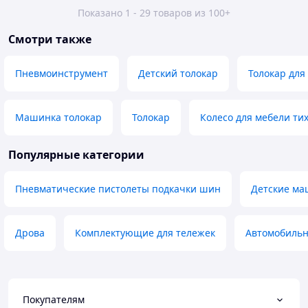
Показано 1 - 29 товаров из 100+
Смотри также
Пневмоинструмент
Детский толокар
Толокар для
Машинка толокар
Толокар
Колесо для мебели ти
Популярные категории
Пневматические пистолеты подкачки шин
Детские ма
Дрова
Комплектующие для тележек
Автомобильн
Покупателям