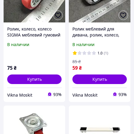
Ролик, колесо, колесо
Ролик меблевий для
SIGMA меблевий гумовий
дивана, ролик, колесо,
з майданчиком,
ролик меблевий, гумовий
В наличии
В наличии
поворотний з
ролик, меблевий з бічним
підшипником діаметр d-
кріпленням, Н-50 мм
1.0
(1)
35 мм для
85
₴
75
₴
59
₴
Купить
Купить
93%
93%
Vikna Moskit
Vikna Moskit