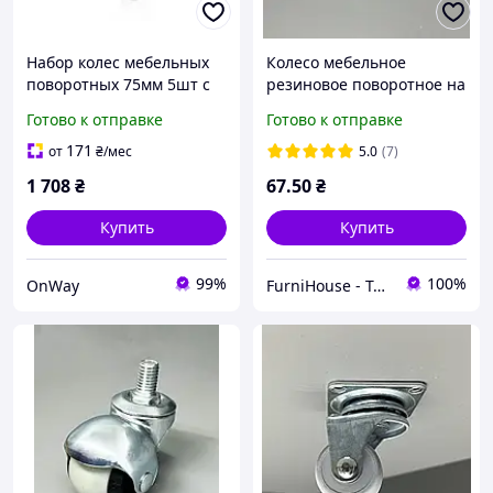
Набор колес мебельных
Колесо мебельное
поворотных 75мм 5шт с
резиновое поворотное на
резиновым покрытием
площадке D=50 мм,
Готово к отправке
Готово к отправке
M12 со стопором
высота 68мм с
хромированный стальной
подшипником, ролик
171
от
₴
/мес
5.0
(7)
кронште
мебельный надежный
1 708
₴
67
.50
₴
Купить
Купить
99%
100%
OnWay
FurniHouse - Товары для дома и сада