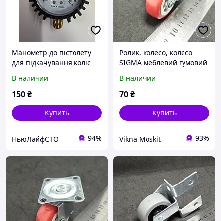
Манометр до пістолету
Ролик, колесо, колесо
для підкачування коліс
SIGMA меблевий гумовий
1/4", 63 мм, з гумовим
з майданчиком,
В наличии
В наличии
покриттям PT-0502(DP-
поворотний з
B01)
підшипником діаметр d-
150
₴
70
₴
30мм для
Купить
Купить
94%
93%
НьюЛайфСТО
Vikna Moskit