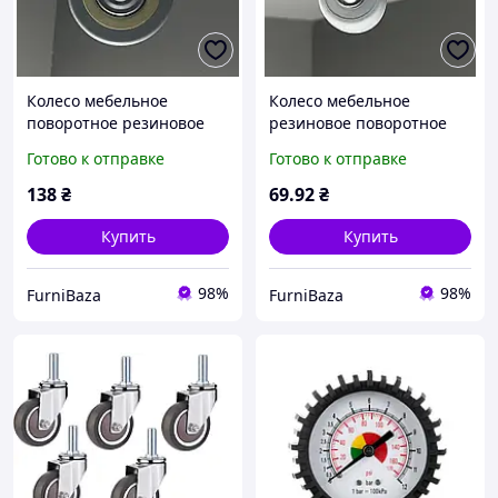
Колесо мебельное
Колесо мебельное
поворотное резиновое
резиновое поворотное
D=75 мм h=100 мм на
СЕРОЕ D-30мм H-50мм с
Готово к отправке
Готово к отправке
платформе с тормозом
подшипником для кресел,
для медицинской и
столов, тумб, стеллажей
138
₴
69
.92
₴
офисной мебели
Купить
Купить
98%
98%
FurniBaza
FurniBaza