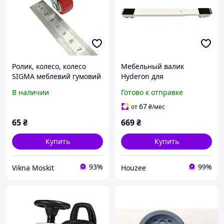
Ролик, колесо, колесо
Мебельный валик
SIGMA меблевий гумовий
Hyderon для
з майданчиком,
транспортировки мебели
В наличии
Готово к отправке
поворотний з
с резиновой
підшипником діаметр d-
амортизацией и
67
от
₴
/мес
25 мм для
вращающимися
65
₴
669
₴
колесами
Купить
Купить
93%
99%
Vikna Moskit
Houzee