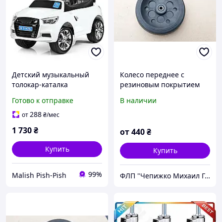
Детский музыкальный
Колесо переднее с
толокар-каталка
резиновым покрытием
Машинка Bambi Audi на
для инвалидной коляски
Готово к отправке
В наличии
колесах с резиновым
в сборе с подшипником
покрытием [белый]
D125х30 мм
288
от
₴
/мес
1 730
₴
от
440
₴
Купить
Купить
99%
Malish Pish-Pish
ФЛП "Чепижко Михаил Григорьевич"