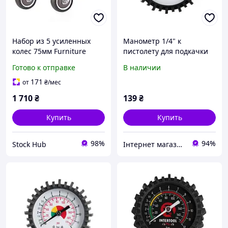
Набор из 5 усиленных
Манометр 1/4" к
колес 75мм Furniture
пистолету для подкачки
Caster Set Колеса с
колес PT-0505, 63 мм, с
Готово к отправке
В наличии
резиновым покрытием со
резиновым покрытием
стопором
INTERTOOL PT-0500
171
от
₴
/мес
1 710
₴
139
₴
Купить
Купить
98%
94%
Stock Hub
Інтернет магазин "Shop Tools"