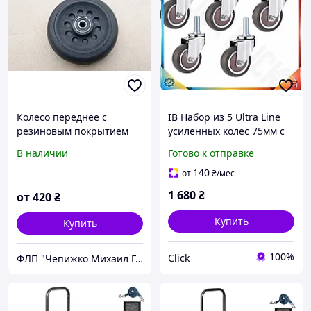
Колесо переднее с
ІВ Набор из 5 Ultra Line
резиновым покрытием
усиленных колес 75мм с
для инвалидной коляски
резиновым покрытием
В наличии
Готово к отправке
в сборе с подшипником
для мебели поворотные
D95х30 мм
ролики со ст ЕMN_PS
140
от
₴
/мес
1 680
₴
от
420
₴
Купить
Купить
100%
Click
ФЛП "Чепижко Михаил Григорьевич"