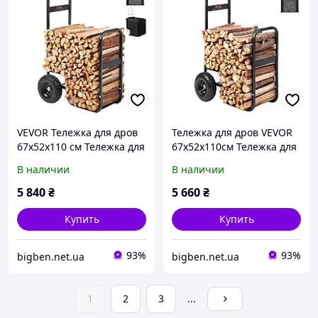
VEVOR Тележка для дров
Тележка для дров VEVOR
67x52x110 см Тележка для
67x52x110см Тележка для
дров Стальная тележка с
дров из стали с
В наличии
В наличии
порошковым покрытием
порошковым покрытием
с резиновыми колесами
с резиновыми колесами
5 840
₴
5 660
₴
266,7 мм Тележка для
266,7 мм Тележка для
дров
дров PP
Купить
Купить
93%
93%
bigben.net.ua
bigben.net.ua
1
2
3
...