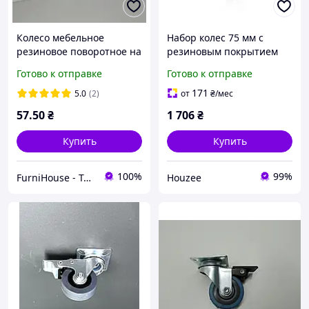
Колесо мебельное
Набор колес 75 мм с
резиновое поворотное на
резиновым покрытием
площадке D-40 мм H-
для мебели и тележек
Готово к отправке
Готово к отправке
62мм Ролик усиленный с
усиленные поворотные с
подшипником для тумб,
тормозом
171
5.0
(2)
от
₴
/мес
тележек, мебели
57
.50
₴
1 706
₴
Купить
Купить
100%
99%
FurniHouse - Товары для дома и сада
Houzee