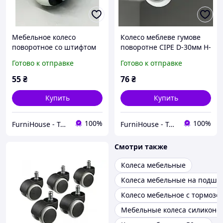
Мебельное колесо
Колесо меблеве гумове
поворотное со штифтом
поворотне СІРЕ D-30мм H-
М10, h-15.5 мм Опора
50 мм з підшипником
Готово к отправке
Готово к отправке
колесная резиновая
серая D=40
55
₴
76
₴
Купить
Купить
100%
100%
FurniHouse - Товары для дома и сада
FurniHouse - Товары для дома и сада
Смотри также
Колеса мебельные
Колеса мебельные на подши
Колесо мебельное с тормозо
Мебельные колеса силиконо