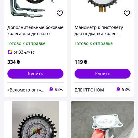
Дополнительные боковые
Манометр к пистолету
колеса для детского
для подкачки колес с
велосипеда 12"-20"
резиновым покрытием,
Готово к отправке
Готово к отправке
Huasion металлические с
диаметр 63 мм, 1/4"
резиновым покрытием
INTERTOOL [PT-0502]
33
от
₴
/мес
334
₴
119
₴
Купить
Купить
98%
98%
«Веломото-опт» — магазин запчастей для велосипедов и мототехники
ЕЛЕКТРОНОМ