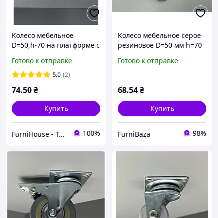
Колесо мебельное
Колесо мебельное серое
D=50,h-70 на платформе с
резиновое D=50 мм h=70
фиксатором, поворотный
мм на платформе с
Готово к отправке
Готово к отправке
ролик с тормозом, опора
фиксатором и тормозом
колесная резиновая
для тумбочек, комодов,
5.0
(2)
столов
74
.50
₴
68
.54
₴
Купить
Купить
100%
98%
FurniHouse - Товары для дома и сада
FurniBaza