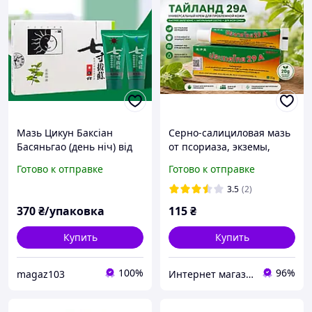
Мазь Цикун Баксіан
Серно-салициловая мазь
Басяньгао (день ніч) від
от псориаза, экземы,
дерматиту, псоріазу,
угрей, демодекоза,
Готово к отправке
Готово к отправке
екземи
дерматитов, чесотки 29A
3.5
(2)
370
₴/упаковка
115
₴
Купить
Купить
100%
96%
magaz103
Интернет магазин ФЕЕРИЯ