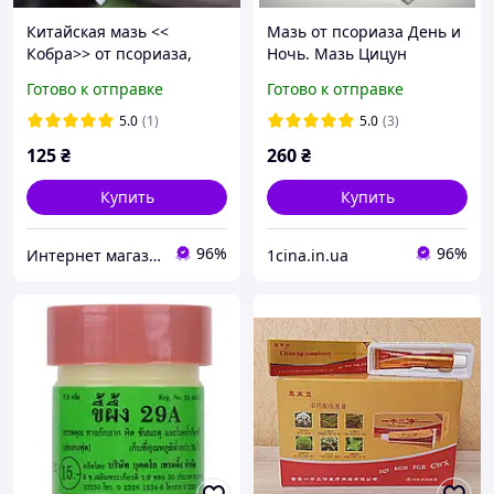
Китайская мазь <<
Мазь от псориаза День и
Кобра>> от псориаза,
Ночь. Мазь Цицун
экземы , дерматита и
Басюань от дерматита,
Готово к отправке
Готово к отправке
грибка кожи.
псориаза, экземы.
Упаковка 2 шт.
5.0
(1)
5.0
(3)
125
₴
260
₴
Купить
Купить
96%
96%
Интернет магазин ФЕЕРИЯ
1cina.in.ua