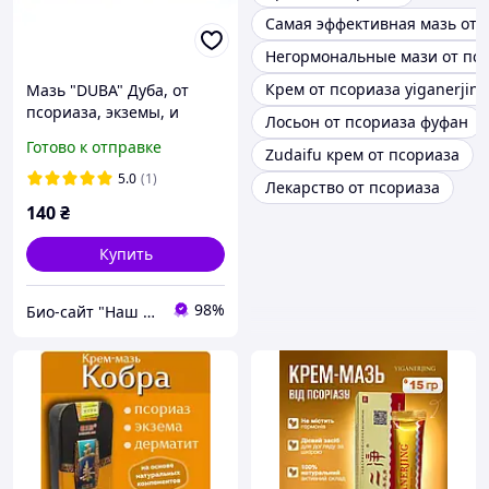
Самая эффективная мазь от 
Негормональные мази от пс
Крем от псориаза yiganerjing
Мазь "DUBA" Дуба, от
псориаза, экземы, и
Лосьон от псориаза фуфан
др.кожных заболеваний
Готово к отправке
Zudaifu крем от псориаза
5.0
(1)
Лекарство от псориаза
140
₴
Купить
98%
Био-сайт "Наш Восток"