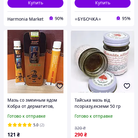
Купить
Купить
90%
95%
Harmonia Market
⭐Б𝖸Б𝖮Ч𝖪𝖠⭐
Мазь со змеиным ядом
Тайська мазь від
Кобра от дерматитов,
псоріазу,екземи 50 гр
экзем, зудов, псориаза 20
Таїланд
Готово к отправке
Готово к отправке
г
5.0
(2)
320
₴
121
₴
290
₴