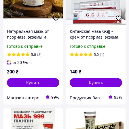
Натуральная мазь от
Китайская мазь GGJJ -
псориаза, экземы и
крем от псориаз, экзема,
дерматитов на основе
дерматит, себорея 15 гр.
Готово к отправке
Готово к отправке
пчелиного и
растительных восков и 8
5.0
(8)
5.0
(1)
растительных масел
20
от
₴
/мес
200
₴
140
₴
Купить
Купить
99%
93%
Магазин авторської косметики "Валькірія"
Продукция Bang De Li