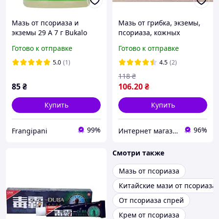
Мазь от псориаза и
Мазь от грибка, экземы,
экземы 29 А 7 г Bukalo
псориаза, кожных
Trading (8853838001273)
высыпаний JI'AN
Готово к отправке
Готово к отправке
YIGANERJING из Китая 20
грамм
5.0
(1)
4.5
(2)
118
₴
85
₴
106
.20
₴
Купить
Купить
99%
96%
Frangipani
Интернет магазин ФЕЕРИЯ
Смотри также
Мазь от псориаза
Китайские мази от псориаза
От псориаза спрей
Крем от псориаза