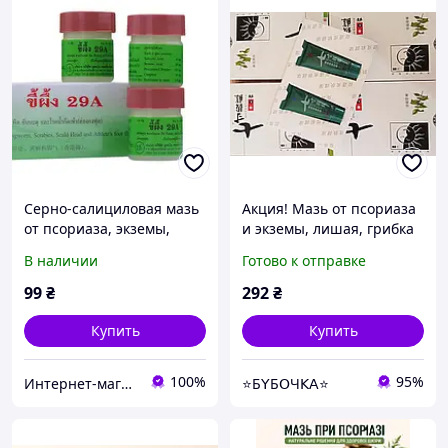
Серно-салициловая мазь
Акция! Мазь от псориаза
от псориаза, экземы,
и экземы, лишая, грибка
угрей, демодекоза,
ногтей, дерматита и
В наличии
Готово к отправке
дерматитов 7,5 г
кожных болезней Цикун
Баксиан (Qicun Baxian)
99
₴
292
₴
ден
Купить
Купить
100%
95%
Интернет-магазин SPA PRODUCTS+
⭐Б𝖸Б𝖮Ч𝖪𝖠⭐