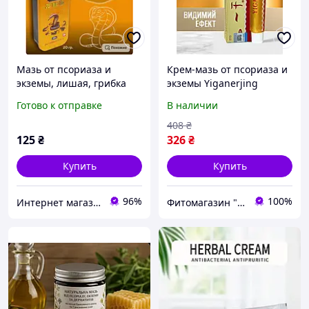
Мазь от псориаза и
Крем-мазь от псориаза и
экземы, лишая, грибка
экземы Yiganerjing
ногтей, дерматита и
"Chinese Medicine Cream"
Готово к отправке
В наличии
кожных болезней "
антисептическая и
Кобра"
противогрибковая для
408
₴
проблемной кожи (15 г)
125
₴
326
₴
Купить
Купить
96%
100%
Интернет магазин ФЕЕРИЯ
Фитомагазин "Beautiful Life"