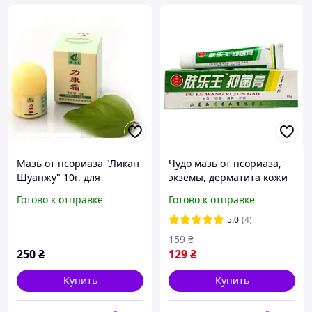
Мазь от псориаза "Ликан
Чудо мазь от псориаза,
Шуанжу" 10г. для
экземы, дерматита кожи
псориаза, дерматита,
Fule Wang 15 гр.
Готово к отправке
Готово к отправке
герпеса, экземы,
грибковых поражений
5.0
(4)
кожи и демодекоза.
159
₴
250
₴
129
₴
Купить
Купить