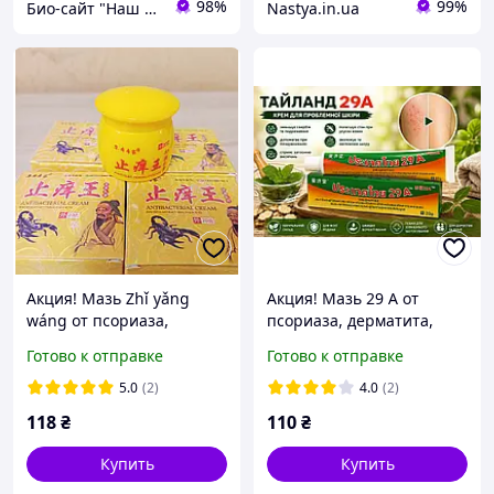
98%
99%
Био-сайт "Наш Восток"
Nastya.in.ua
Акция! Мазь Zhǐ yǎng
Акция! Мазь 29 А от
wáng от псориаза,
псориаза, дерматита,
дерматита, грибка,
экземы, крапивицы,
Готово к отправке
Готово к отправке
экземы, акне и др.), 20 г
угревой сыпи. Тайланд
5.0
(2)
4.0
(2)
118
₴
110
₴
Купить
Купить