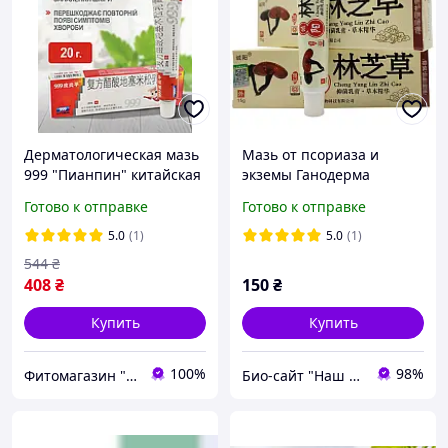
Дерматологическая мазь
Мазь от псориаза и
999 "Пианпин" китайская
экземы Ганодерма
для проблемной кожи
Линчжи 15 г. без коробки
Готово к отправке
Готово к отправке
при дерматите, псориазе,
герпесе и экземе (20 г)
5.0
(1)
5.0
(1)
544
₴
408
₴
150
₴
Купить
Купить
100%
98%
Фитомагазин "Beautiful Life"
Био-сайт "Наш Восток"