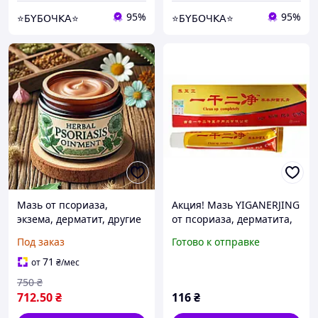
95%
95%
⭐Б𝖸Б𝖮Ч𝖪𝖠⭐
⭐Б𝖸Б𝖮Ч𝖪𝖠⭐
Мазь от псориаза,
Акция! Мазь YIGANERJING
экзема, дерматит, другие
от псориаза, дерматита,
раны натуральный
грибка, экземы, акне и
Под заказ
Готово к отправке
состав , авторский 100
др.), 20 г
грамм
71
от
₴
/мес
750
₴
712
.50
₴
116
₴