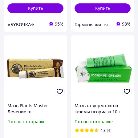
Купить
Купить
95%
98%
⭐Б𝖸Б𝖮Ч𝖪𝖠⭐
Гармонія життя
Мазь Plants Master.
Мазь от дерматитов
Лечение от
экземы псориаза 10 г
псориаза,опрелостей,
Fluocinonide ointment
Готово к отправке
Готово к отправке
потницы, аллергии,
H12020637
дерматита, экзем 15гр
4.8
(4)