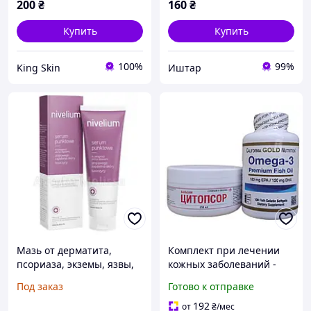
200
₴
160
₴
Купить
Купить
100%
99%
King Skin
Иштар
Мазь от дерматита,
Комплект при лечении
псориаза, экземы, язвы,
кожных заболеваний -
NIVELIUM Point
бальзам от псориаза и
Под заказ
Готово к отправке
Сыворотка - 50 мл
экземы Цитопсор и Омега
-3 100 капсул
192
от
₴
/мес