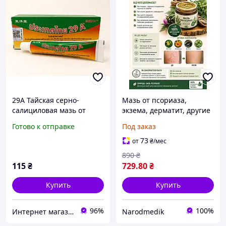
29А Тайская серно-
Мазь от псориаза,
салициловая мазь от
экзема, дерматит, другие
псориаза. Лечение
раны натуральный
Готово к отправке
Под заказ
грибка, экземы, угрей,
состав , авторский 100
демодекоза. Таиланд
грамм
73
от
₴
/мес
890
₴
115
₴
729
.80
₴
Купить
Купить
96%
100%
Интернет магазин ФЕЕРИЯ
Narodmedik