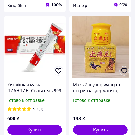
100%
99%
King Skin
Иштар
Китайская мазь
Мазь Zhǐ yǎng wáng от
ПИАНПИН. Спасатель 999
псориаза, дерматита,
от псориаза, дерматита,
грибка, экземы, акне и
Готово к отправке
Готово к отправке
экзем и др заболеваний
др.), 20 г
кожи 20гр.
5.0
(1)
600
₴
133
₴
Купить
Купить