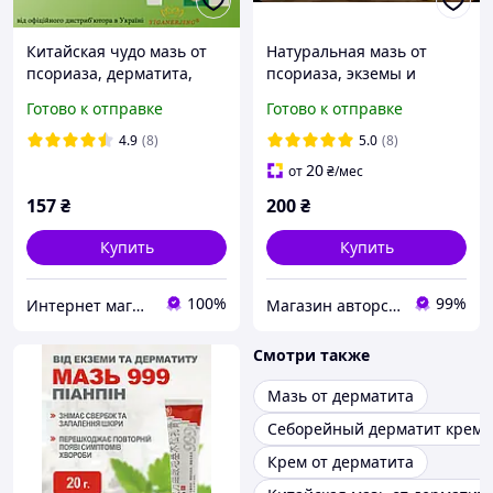
Китайская чудо мазь от
Натуральная мазь от
псориаза, дерматита,
псориаза, экземы и
экземы Fule Wang Shuang
дерматитов на основе
Готово к отправке
Готово к отправке
Ji упаковка 15 грамм
пчелиного и
растительных восков и 8
4.9
(8)
5.0
(8)
растительных масел
20
от
₴
/мес
157
₴
200
₴
Купить
Купить
100%
99%
Интернет магазин "Ваше здоровье" - продукция из Китая
Магазин авторської косметики "Валькірія"
Смотри также
Мазь от дерматита
Себорейный дерматит крем
Крем от дерматита