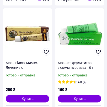
Мазь Plants Master.
Мазь от дерматитов
Лечение от
экземы псориаза 10 г
псориаза,опрелостей,
Fluocinonide ointment
Готово к отправке
Готово к отправке
потницы, аллергии,
H12020637
дерматита, экзем 15гр
4.8
(4)
200
₴
160
₴
Купить
Купить