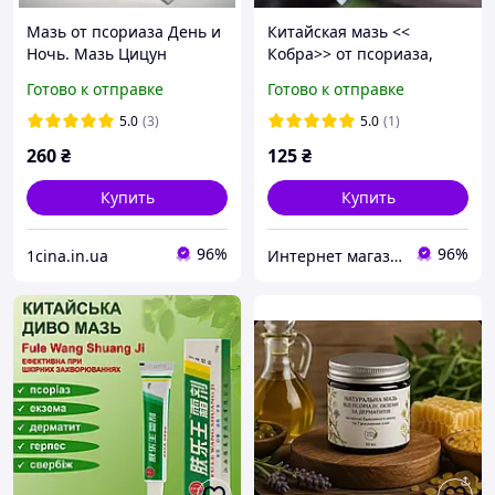
Мазь от псориаза День и
Китайская мазь <<
Ночь. Мазь Цицун
Кобра>> от псориаза,
Басюань от дерматита,
экземы , дерматита и
Готово к отправке
Готово к отправке
псориаза, экземы.
грибка кожи.
Упаковка 2 шт.
5.0
(3)
5.0
(1)
260
₴
125
₴
Купить
Купить
96%
96%
1cina.in.ua
Интернет магазин ФЕЕРИЯ