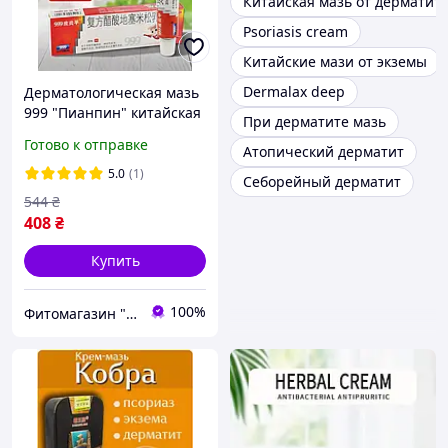
Китайская мазь от дерматит
Psoriasis cream
Китайские мази от экземы
Dermalax deep
Дерматологическая мазь
999 "Пианпин" китайская
При дерматите мазь
для проблемной кожи
Готово к отправке
Атопический дерматит
при дерматите, псориазе,
герпесе и экземе (20 г)
5.0
(1)
Себорейный дерматит
544
₴
408
₴
Купить
100%
Фитомагазин "Beautiful Life"