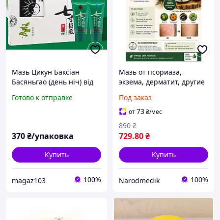
Мазь Цикун Баксіан
Мазь от псориаза,
Басяньгао (день ніч) від
экзема, дерматит, другие
дерматиту, псоріазу,
раны натуральный
Готово к отправке
Под заказ
екземи
состав , авторский 100
грамм
73
от
₴
/мес
890
₴
370
₴/упаковка
729
.80
₴
Купить
Купить
100%
100%
magaz103
Narodmedik