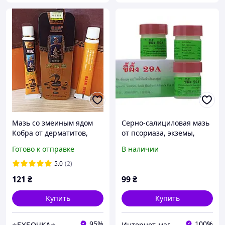
Мазь со змеиным ядом
Серно-салициловая мазь
Кобра от дерматитов,
от псориаза, экземы,
экзем, зудов, псориаза 20
угрей, демодекоза,
Готово к отправке
В наличии
г
дерматитов 7,5 г
5.0
(2)
121
₴
99
₴
Купить
Купить
95%
100%
⭐Б𝖸Б𝖮Ч𝖪𝖠⭐
Интернет-магазин SPA PRODUCTS+