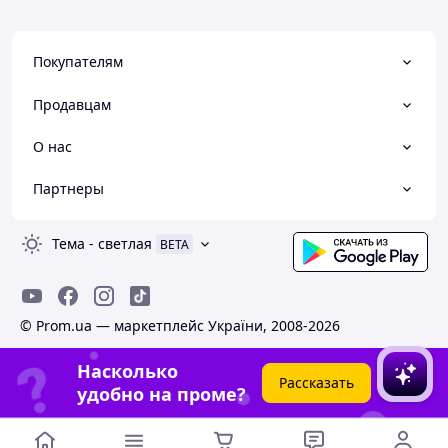
Покупателям
Продавцам
О нас
Партнеры
Тема
-
светлая
BETA
© Prom.ua — маркетплейс України, 2008-2026
Насколько
Рассказать
удобно на проме?