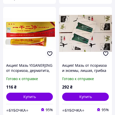
Акция! Мазь YIGANERJING
Акция! Мазь от псориаза
от псориаза, дерматита,
и экземы, лишая, грибка
грибка, экземы, акне и
ногтей, дерматита и
Готово к отправке
Готово к отправке
др.), 20 г
кожных болезней Цикун
Баксиан (Qicun Baxian)
116
₴
292
₴
ден
Купить
Купить
95%
95%
⭐Б𝖸Б𝖮Ч𝖪𝖠⭐
⭐Б𝖸Б𝖮Ч𝖪𝖠⭐