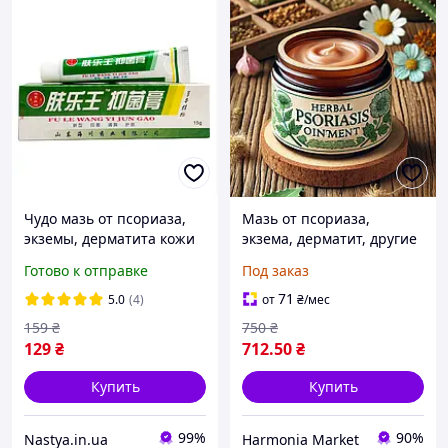
Чудо мазь от псориаза,
Мазь от псориаза,
экземы, дерматита кожи
экзема, дерматит, другие
Fule Wang 15 гр.
раны натуральный
Готово к отправке
Под заказ
состав , авторский 100
грамм
71
5.0
(4)
от
₴
/мес
159
₴
750
₴
129
₴
712
.50
₴
Купить
Купить
99%
90%
Nastya.in.ua
Harmonia Market