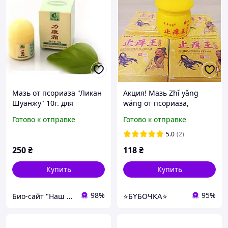
Мазь от псориаза "Ликан
Акция! Мазь Zhǐ yǎng
Шуанжу" 10г. для
wáng от псориаза,
псориаза, дерматита,
дерматита, грибка,
Готово к отправке
Готово к отправке
герпеса, экземы,
экземы, акне и др.), 20 г
грибковых поражений
5.0
(2)
кожи и демодекоза.
250
₴
118
₴
Купить
Купить
98%
95%
Био-сайт "Наш Восток"
⭐Б𝖸Б𝖮Ч𝖪𝖠⭐