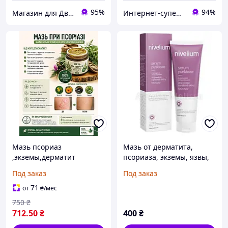
95%
94%
Магазин для Двоих
Интернет-супермаркет VillMart
Мазь псориаз
Мазь от дерматита,
,экземы,дерматит
псориаза, экземы, язвы,
120грам. Мазь от
NIVELIUM Point
Под заказ
Под заказ
псориаза
Сыворотка - 50 мл
71
от
₴
/мес
750
₴
712
.50
₴
400
₴