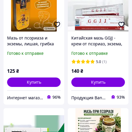
Мазь от псориаза и
Китайская мазь GGJJ -
экземы, лишая, грибка
крем от псориаз, экзема,
ногтей, дерматита и
дерматит, себорея 15 гр.
Готово к отправке
Готово к отправке
кожных болезней "
Кобра"
5.0
(1)
125
₴
140
₴
Купить
Купить
96%
93%
Интернет магазин ФЕЕРИЯ
Продукция Bang De Li