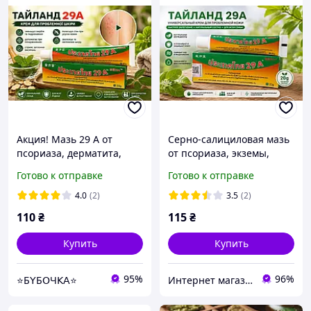
Акция! Мазь 29 А от
Серно-салициловая мазь
псориаза, дерматита,
от псориаза, экземы,
экземы, крапивицы,
угрей, демодекоза,
Готово к отправке
Готово к отправке
угревой сыпи. Тайланд
дерматитов, чесотки 29A
4.0
(2)
3.5
(2)
110
₴
115
₴
Купить
Купить
95%
96%
⭐Б𝖸Б𝖮Ч𝖪𝖠⭐
Интернет магазин ФЕЕРИЯ