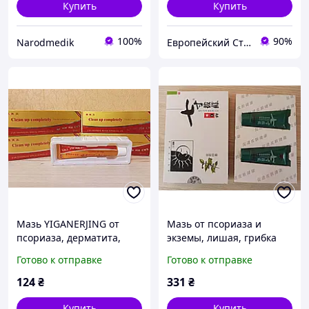
Купить
Купить
100%
90%
Narodmedik
Европейский Стиль
Мазь YIGANERJING от
Мазь от псориаза и
псориаза, дерматита,
экземы, лишая, грибка
грибка, экземы, акне и
ногтей, дерматита и
Готово к отправке
Готово к отправке
др.), 20 г
кожных болезней Цикун
Баксиан (Qicun Baxian)
124
₴
331
₴
ден
Купить
Купить