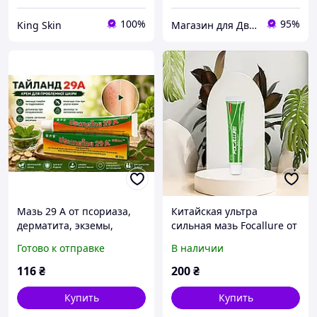
100%
95%
King Skin
Магазин для Двоих
Мазь 29 А от псориаза,
Китайская ультра
дерматита, экземы,
сильная мазь Focallure от
крапивицы, угревой
псориаза, экземы,
Готово к отправке
В наличии
сыпи. Тайланд
дерматита, лишая,
прыщей, акне, 15 грамм
116
₴
200
₴
Купить
Купить