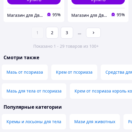
95%
95%
Магазин для Двоих
Магазин для Двоих
1
2
3
...
Показано 1 - 29 товаров из 100+
Смотри также
Мазь от псориаза
Крем от псориаза
Средства дл
Мазь для тела от псориаза
Крем от псориаза король к
Популярные категории
Кремы и лосьоны для тела
Мази для животных
Р