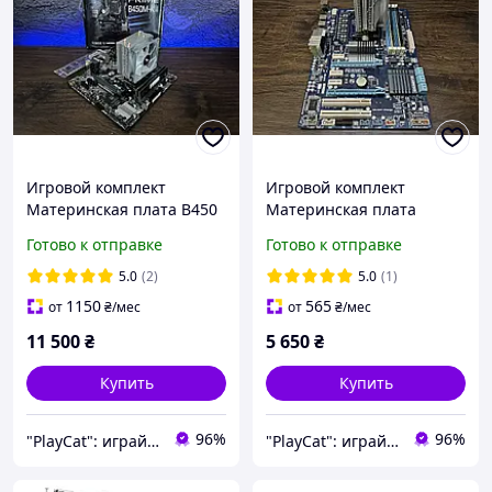
Игровой комплект
Игровой комплект
Материнская плата B450
Материнская плата
+ AMD Ryzen 5 2600 +
GIGABYTE + AMD FX 8320 +
Готово к отправке
Готово к отправке
16GB DDR4
16Gb DDR3 Б/У
5.0
(2)
5.0
(1)
1150
565
от
₴
/мес
от
₴
/мес
11 500
₴
5 650
₴
Купить
Купить
96%
96%
"PlayCat": играй на максимум!
"PlayCat": играй на максимум!