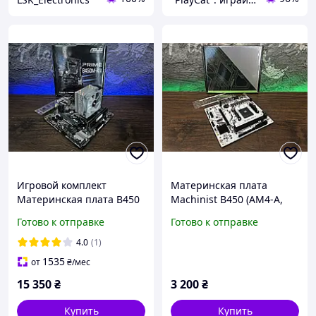
Игровой комплект
Материнская плата
Материнская плата B450
Machinist B450 (AM4-A,
+ AMD Ryzen 5 5500 +
AMD B450) Б/У
Готово к отправке
Готово к отправке
16GB DDR4
4.0
(1)
1535
от
₴
/мес
15 350
₴
3 200
₴
Купить
Купить