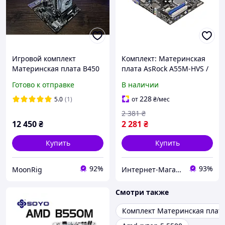
Игровой комплект
Комплект: Материнская
Материнская плата B450
плата AsRock A55M-HVS /
+ AMD Ryzen 7 2700 +
AMD A4-3300 (2 ядра по
Готово к отправке
В наличии
16GB DDR4
2.5 GHz) / FM1 / 4 GB DDR3
/ AMD Radeon HD 6410D +
228
5.0
(1)
от
₴
/мес
Кулер
2 381
₴
12 450
₴
2 281
₴
Купить
Купить
92%
93%
MoonRig
Интернет-Магазин "КомпБест": Брендовые Компьютеры из Европы
Смотри также
Комплект Материнская плата