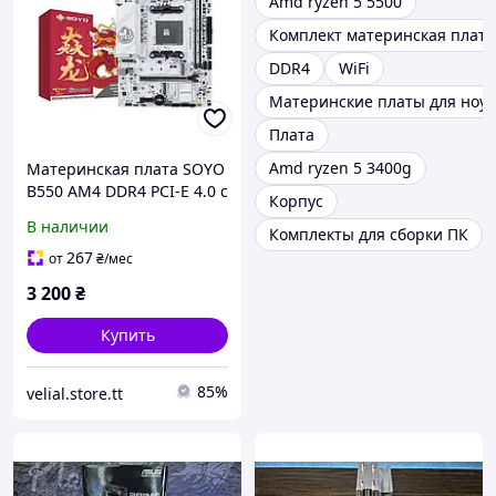
Amd ryzen 5 5500
Комплект материнская плата
DDR4
WiFi
Материнские платы для ноут
Плата
Amd ryzen 5 3400g
Материнская плата SOYO
B550 AM4 DDR4 PCI-E 4.0 с
Корпус
поддержкой Ryzen 3000-
В наличии
Комплекты для сборки ПК
5000
267
от
₴
/мес
3 200
₴
Купить
85%
velial.store.tt