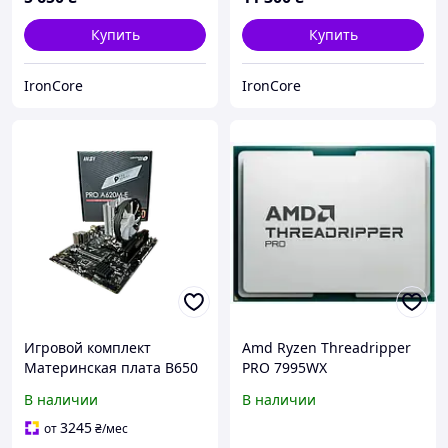
Купить
Купить
IronCore
IronCore
Игровой комплект
Amd Ryzen Threadripper
Материнская плата B650
PRO 7995WX
+ AMD Ryzen 5
(100100000884WOF)
В наличии
В наличии
7500F/32GB DDR5 6000
3245
от
₴
/мес