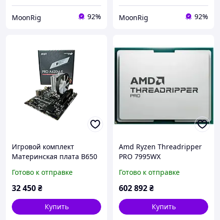
92%
92%
MoonRig
MoonRig
Игровой комплект
Amd Ryzen Threadripper
Материнская плата B650
PRO 7995WX
+ AMD Ryzen 5
(100100000884WOF)
Готово к отправке
Готово к отправке
7500F/32GB DDR5 6000
32 450
₴
602 892
₴
Купить
Купить