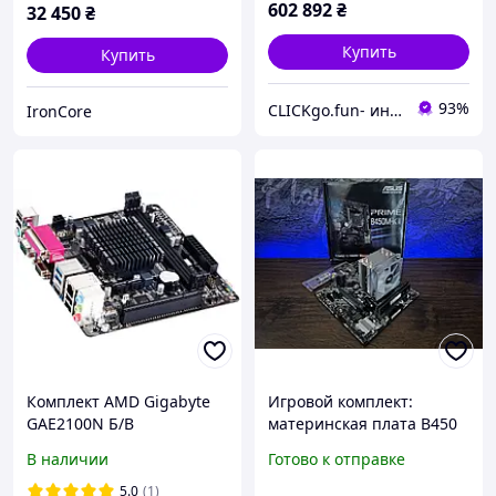
602 892
₴
32 450
₴
Купить
Купить
93%
CLICKgo.fun- интернет магазин
IronCore
Комплект AMD Gigabyte
Игровой комплект:
GAE2100N Б/В
материнская плата B450
+ AMD Ryzen 7 3700х +
В наличии
Готово к отправке
16GB DDR4
5.0
(1)