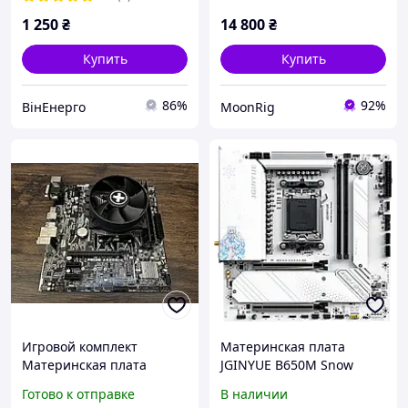
1 250
₴
14 800
₴
Купить
Купить
86%
92%
ВінЕнерго
MoonRig
Игровой комплект
Материнская плата
Материнская плата
JGINYUE B650M Snow
A320M + AMD Ryzen 3
Dream Socket AM5 (JG-
Готово к отправке
В наличии
2200G + 8GB DDR4 Б/У
B650M-SD) Б/В