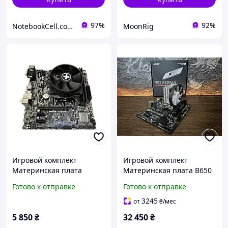
97%
92%
NotebookCell.com.ua
MoonRig
Игровой комплект
Игровой комплект
Материнская плата
Материнская плата B650
A320M + AMD Ryzen 3
+ AMD Ryzen 5
Готово к отправке
Готово к отправке
2200G + 8GB DDR4 Б/У
7500F/32GB DDR5 6000
3245
от
₴
/мес
5 850
₴
32 450
₴