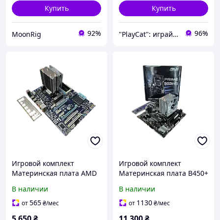
Купить
Купить
92%
96%
MoonRig
"PlayCat": играй на максимум!
Игровой комплект
Игровой комплект
Материнская плата AMD
Материнская плата B450+
970 + AMD FX 8320 + 16GB
AMD Ryzen 5 1600 + 16GB
В наличии
В наличии
DDR3 Б/У
DDR4
565
1130
от
₴
/мес
от
₴
/мес
5 650
₴
11 300
₴