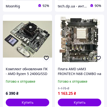
92%
90%
MoonRig
tech.dp.ua - интернет магазин
Комплект обновления ПК
Плата AMD sAM3
- AMD Ryzen 5 2400G/SSD
FRONTECH N68 COMBO на
128GB/DDR4 8GB/WIN 10
DDR3 и DDR2 ОДНОВР !
Готово к отправке
Готово к отправке
Поним 2-4 ЯДЕРН ПРОЦ
X2-X4 до PHENOM II X4
1 175
₴
945 am3
6 390
₴
1 163
.25
₴
Купить
Купить