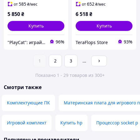
585
652
от
₴
/мес
от
₴
/мес
5 850
₴
6 518
₴
Купить
Купить
96%
93%
"PlayCat": играй на максимум!
TeraFlops Store
1
2
3
...
Показано 1 - 29 товаров из 300+
Смотри также
Комплектующие ПК
Материнская плата для игрового п
Игровой комплект
Купить hp
Процессор socket p
Популярные производители