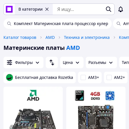
В категории
Комплект Материнская плата процессор кулер
Am
Каталог товаров
AMD
Техника и электроника
Комп
Материнские платы
AMD
Фильтры
Цена
Разъемы
Тип
Бесплатная доставка Rozetka
AM3+
AM2+