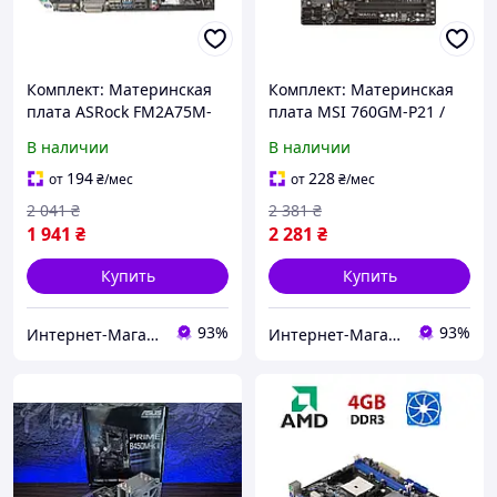
Комплект: Материнская
Комплект: Материнская
плата ASRock FM2A75M-
плата MSI 760GM-P21 /
DGS / AMD A4-4000 (2
AM3 / AMD Athlon II X2
В наличии
В наличии
ядра по 3.0 - 3.2 GHz) /
245 (2 ядра по 2.9 GHz) / 4
FM2 / AMD Radeon HD
GB DDR3 + Кулер
194
228
от
₴
/мес
от
₴
/мес
7480D + Кулер
2 041
₴
2 381
₴
1 941
₴
2 281
₴
Купить
Купить
93%
93%
Интернет-Магазин "КомпБест": Брендовые Компьютеры из Европы
Интернет-Магазин "КомпБест": Брендовые Компьютеры из Европы