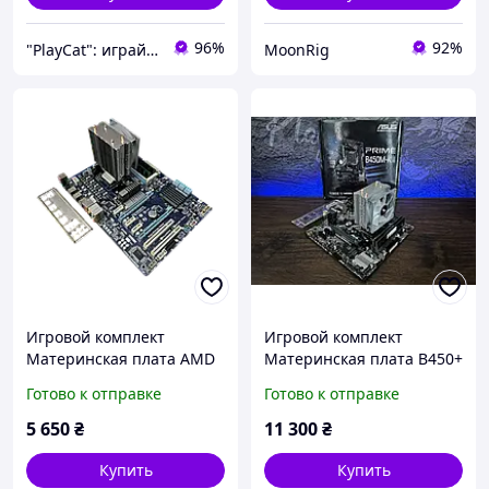
96%
92%
"PlayCat": играй на максимум!
MoonRig
Игровой комплект
Игровой комплект
Материнская плата AMD
Материнская плата B450+
970 + AMD FX 8320 + 16GB
AMD Ryzen 5 1600 + 16GB
Готово к отправке
Готово к отправке
DDR3 Б/У
DDR4
5 650
₴
11 300
₴
Купить
Купить