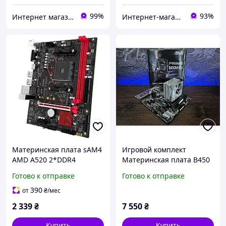
99%
93%
Интернет магазин Компі
Интернет-магазин " Правильный Выбор "
Материнская плата sAM4
Игровой комплект
AMD A520 2*DDR4
Материнская плата B450
JGINYUE A520M-H mATX б/
+ AMD Ryzen 5 2400GE +
Готово к отправке
Готово к отправке
у
8GB DDR4
390
от
₴
/мес
2 339
₴
7 550
₴
Купить
Купить