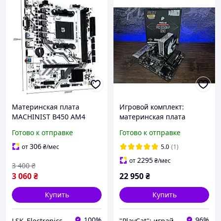
Материнская плата
Игровой комплект:
MACHINIST B450 AM4
материнская плата
Dual-Channel DDR4 M.2
B550M + AMD Ryzen 7
Готово к отправке
Готово к отправке
NVME
5700X + 32GB DDR4
306
от
₴
/мес
5.0
(1)
2295
от
₴
/мес
3 400
₴
3 060
₴
22 950
₴
Купить
Купить
100%
96%
LSK_Electronics
"PlayCat": играй на максимум!