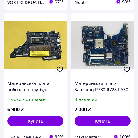
97%
98%
VORTEX.DP.UA Ноутбуки, компьютеры, запчасти, сервис
Nout+
Материнська плата
Материнская плата
робоча на ноутбук
Samsung R730 R728 R530
Samsung Galaxy Book Ion
R580 BREMEN-M REV: 1.0
Готово к отправке
В наличии
White NP950XCJ (i7-10510U
nVIDIA GeForce 310M,
/ 16GB)
2XDDR3 BA92-06129A БУ
6 900
₴
2 000
₴
Купить
Купить
99%
100%
USA PC / MEDPROFI
"MksMaster"