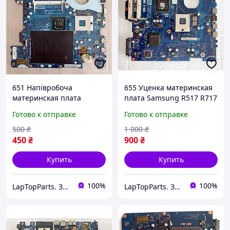
651 Напівробоча
655 Уценка материнская
материнская плата
плата Samsung R517 R717
Samsung R430 R428 -
NP-R517 NP-R717 - BA92-
Готово к отправке
Готово к отправке
Suzhou-UL-DDR3 BA41-
05682B BA41-01105A
01214A
500
₴
1 000
₴
450
₴
900
₴
Купить
Купить
100%
100%
LapTopParts. Запчасти к ноутбукам и ПК б/у
LapTopParts. Запчасти к ноутбукам и ПК б/у