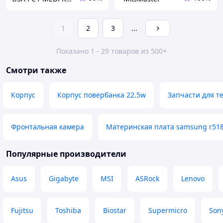
1
2
3
...
Показано 1 - 29 товаров из 500+
Смотри также
Корпус
Корпус повербанка 22.5w
Запчасти для т
Фронтальная камера
Материнская плата samsung r51
Популярные производители
Asus
Gigabyte
MSI
ASRock
Lenovo
Fujitsu
Toshiba
Biostar
Supermicro
Son