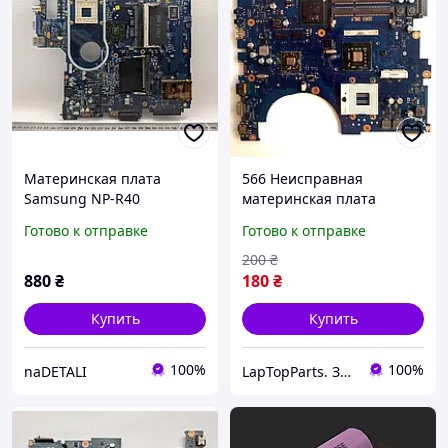
Материнская плата
566 Неисправная
Samsung NP-R40
материнская плата
(Системная плата)
Samsung RV508 - SCALA-
Готово к отправке
Готово к отправке
15L BA92-07046A
200
₴
880
₴
180
₴
Купить
Купить
100%
100%
naDETALI
LapTopParts. Запчасти к ноутбукам и ПК б/у