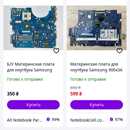
Б/У Материнская плата
Материнская плата для
для ноутбука Samsung
ноутбука Samsung 900x3A
RV508 BA92-07046A BA92-
NP900X3A, BA41-01477a (
Готово к отправке
Готово к отправке
07046B SCALA-15L
HM65 i5-2337m 2xDDR3 )
REV:MP1.0
бу #
650
₴
(НЕИСПРАВНАЯ)
350
₴
599
₴
Купить
Купить
99%
97%
All Notebook Parts
NotebookCell.com.ua