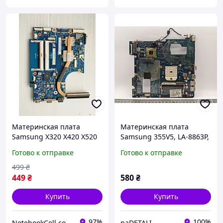
Материнская плата
Материнская плата
Samsung X320 X420 X520
Samsung 355V5, LA-8863P,
STANF0RD 14/15 REV 1.0
Уценка!
Готово к отправке
Готово к отправке
BA92-05913 (SU7300,
GS45, UMA, 2XDDR3) б/у #
499
₴
449
₴
580
₴
Купить
Купить
97%
100%
NotebookCell.com.ua
naDETALI