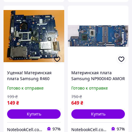
Уценка! Материнская
Материнская плата
плата Samsung R460
Samsung NP900X4D AMOR
BA92-05107A (P, PM45,
BA92-12575A 077755997
Готово к отправке
Готово к отправке
Nvidia GeForce 9200,
(i5-3317U, HM76, Intel HD
2xDDR2 ) бу
4000, 2xDDR3 ) бу #
199
₴
750
₴
149
₴
649
₴
Купить
Купить
97%
97%
NotebookCell.com.ua
NotebookCell.com.ua