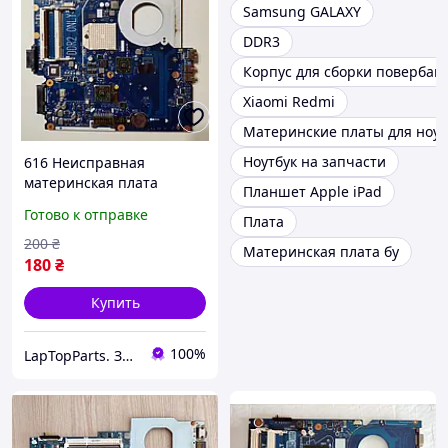
Samsung GALAXY
DDR3
Корпус для сборки повербан
Xiaomi Redmi
Материнские платы для ноут
Ноутбук на запчасти
616 Неисправная
материнская плата
Планшет Apple iPad
Samsung R503 R505 R509
Готово к отправке
Плата
- BA41-00998A BA92-
05376B BA92-05375A
200
₴
Материнская плата бу
180
₴
Купить
100%
LapTopParts. Запчасти к ноутбукам и ПК б/у