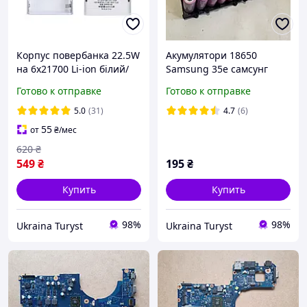
Корпус повербанка 22.5W
Акумулятори 18650
на 6х21700 Li-ion білий/
Samsung 35e самсунг
чорний зі швидкою
3400 3500mah
Готово к отправке
Готово к отправке
зарядкою (№216, PD3.0,
QC4.0)
5.0
(31)
4.7
(6)
55
от
₴
/мес
620
₴
549
₴
195
₴
Купить
Купить
98%
98%
Ukraina Turyst
Ukraina Turyst