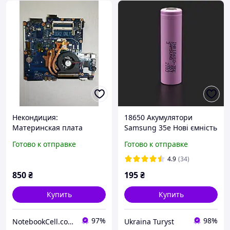
Некондиция:
18650 Акумулятори
Материнская плата
Samsung 35e Нові ємність
Samsung R503 R505 R509
3400+ батарейки 3.7v
Готово к отправке
Готово к отправке
CAMBRIDGE-INTERNAL
3500mah
REV:1.0 (ATHLON X2 QL-62,
4.9
(34)
HD 3200, 2XDDR2) б/у #
850
₴
195
₴
Купить
Купить
97%
98%
NotebookCell.com.ua
Ukraina Turyst