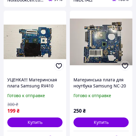
УЦЕНКА!!! Материнская
Материнська плата для
плата Samsung RV410
ноутбука Samsung NC-20
RV408 SCALA_14L BA41-
NP-NC20
Готово к отправке
Готово к отправке
01336A (G0, GL40, HD
Model:BRIGHTON Rev:1.2
4550, 2xddr3) бу #
300
₴
199
₴
250
₴
Купить
Купить