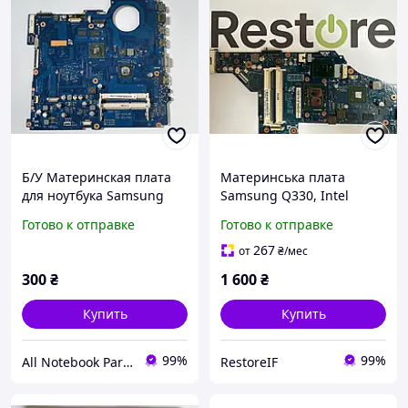
Б/У Материнская плата
Материнська плата
для ноутбука Samsung
Samsung Q330, Intel
NP-RV515 BA41-01534A
DIS,i3-380M, N11M-GE2-S-
Готово к отправке
Готово к отправке
BA92-09432A SCALA2_AMD
B1 ,nVIDIA GeForce
( НЕИСПРАВНАЯ )
G310M, Houston13, BA41-
267
от
₴
/мес
01267A
300
₴
1 600
₴
Купить
Купить
99%
99%
All Notebook Parts
RestoreIF