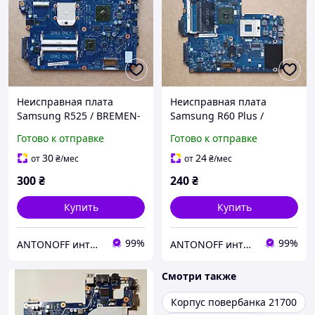
Неисправная плата
Неисправная плата
Samsung R525 / BREMEN-
Samsung R60 Plus /
D для ноутбука
PRAHA_SRE_R SB600
Готово к отправке
Готово к отправке
RS600ME M72-S для
ноутбука (на запчасти)
30
24
от
₴
/мес
от
₴
/мес
300
₴
240
₴
Купить
Купить
99%
99%
ANTONOFF интернет-магазин
ANTONOFF интернет-магазин
Смотри также
Корпус повербанка 21700