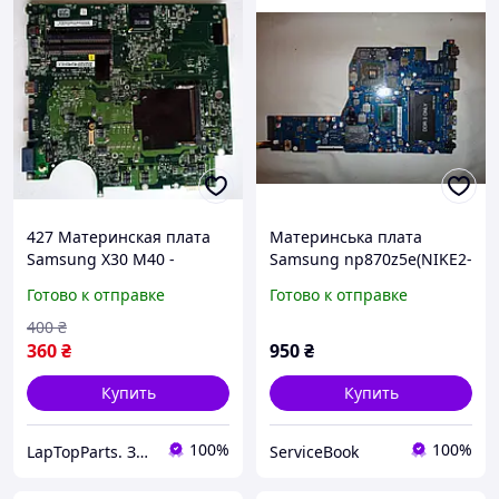
427 Материнская плата
Материнська плата
Samsung X30 M40 -
Samsung np870z5e(NIKE2-
Aquila-W (SX30) BA41-
15H_QC) .Робоча!
Готово к отправке
Готово к отправке
00392A BA92-02467A
400
₴
360
₴
950
₴
Купить
Купить
100%
100%
LapTopParts. Запчасти к ноутбукам и ПК б/у
ServiceBook