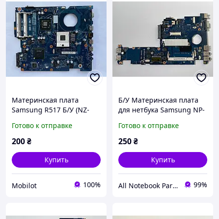
Материнская плата
Б/У Материнская плата
Samsung R517 Б/У (NZ-
для нетбука Samsung NP-
19525)
N130 BA92-05894A BA92-
Готово к отправке
Готово к отправке
05894B ( НЕИСПРАВНАЯ )
200
₴
250
₴
Купить
Купить
100%
99%
Mobilot
All Notebook Parts