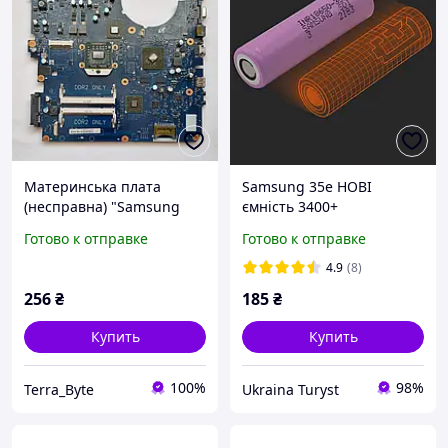
Материнська плата
Samsung 35e НОВІ
(несправна) "Samsung
ємність 3400+
R523 R525" / AMD DDR2 /
Готово к отправке
Готово к отправке
BREMEN-D REV:MP1.2
4.9
(8)
256
₴
185
₴
Купить
Купить
100%
98%
Terra_Byte
Ukraina Turyst