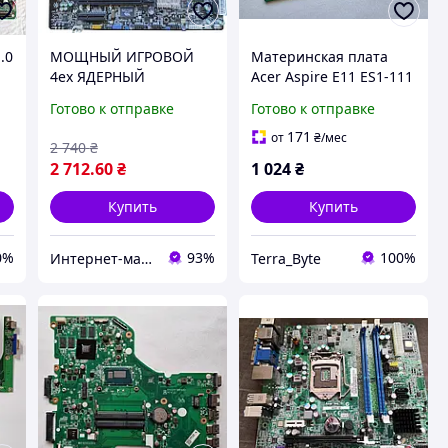
.0
МОЩНЫЙ ИГРОВОЙ
Материнская плата
4ех ЯДЕРНЫЙ
Acer Aspire E11 ES1-111
Комплект- Плата ACER
E3-112 / Celeron N2840
Готово к отправке
Готово к отправке
s1366 +INTEL CORE I7-
DDR3L eMMC 32GB /
920 (4 ЯДРА , 8
DA0ZHKMB6C0 б/у
171
от
₴
/мес
2 740
₴
ПОТОКОВ по 2,66 GHZ )
Оригинал
2 712
.60
₴
1 024
₴
Купить
Купить
0%
93%
100%
Интернет-магазин " Правильный Выбор "
Terra_Byte