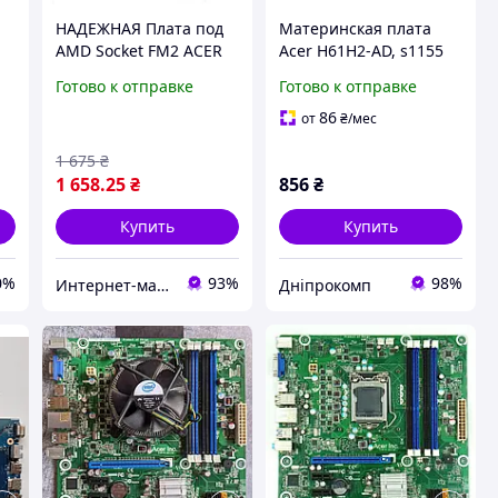
НАДЕЖНАЯ Плата под
Материнская плата
AMD Socket FM2 ACER
Acer H61H2-AD, s1155
AAHD3-VF ( VERITON
Готово к отправке
Готово к отправке
M2110G ) - 4 слота
DDR3 / USB 3.0 с
86
от
₴
/мес
ГАРАНТИЕЙ
1 675
₴
1 658
.25
₴
856
₴
Купить
Купить
0%
93%
98%
Интернет-магазин " Правильный Выбор "
Дніпрокомп