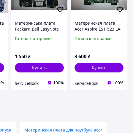
та
Материнська плата
Материнская плата
Packard Bell EasyNote
Acer Aspire ES1-523 LA-
Z
TE11BZ LA-8531P. Нова!
D661P.Нова!
Готово к отправке
Готово к отправке
1 550
₴
3 600
₴
Купить
Купить
0%
100%
100%
ServiceBook
ServiceBook
орпуса
Материнская плата для ноутбука acer