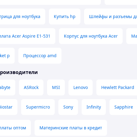
рица для ноутбука
Купить hp
Шлейфы и разъемы дл
лата Acer Aspire E1-531
Корпус для ноутбука Acer
Ма
ket p
Процессор amd
производители
abyte
ASRock
MSI
Lenovo
Hewlett Packard
Biostar
Supermicro
Sony
Infinity
Sapphire
платы оптом
Материнские платы в кредит