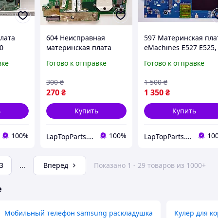
лата
604 Неисправная
597 Материнская пла
0
материнская плата
eMachines E527 E525,
та)
Acer Ferrari One 200,
Acer Aspire 5732 7715
вке
Готово к отправке
Готово к отправке
ZH6, FO200 -
- NAWF3 LA-4854P
DA0ZH6MB6E0 REV:E -
300
₴
1 500
₴
AMD Socket S1g1, DDR2
270
₴
1 350
₴
ь
Купить
Купить
100%
100%
10
LapTopParts. Запчасти к ноутбукам и ПК б/у
LapTopParts. Запчасти к ноутбукам и ПК б/у
3
...
Вперед
Показано 1 - 29 товаров из 1000+
е
Мобильный телефон samsung раскладушка
Кулер для к