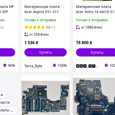
лата HP
Материнская плата
Материнская плата
1 SFF
Acer Aspire ES1-311
Acer Nitro 16 AN16-51
tel
Pentium N3540 DDR3
DA0ZGSMBAE0 Rev: E
вке
Готово к отправке
Готово к отправке
USB 3.0)
EA30_BM
ZGS
448.03402.001M б/у
1880
(2)
5.0
(1)
от
₴
/мес
Оригинал
256
от
₴
/мес
1 536
₴
18 800
₴
ь
Купить
Купить
96%
100%
10
Terra_Byte
🅱🅶🅰_🆂🆃🅾🆁🅴
та
пчасти
Материнские платы для ноутбука