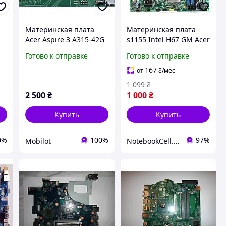
Материнская плата
Материнская плата
Acer Aspire 3 A315-42G
s1155 Intel H67 GM Acer
Б/У (NZ-19464)
Aspire Predator G5910
Готово к отправке
Готово к отправке
MIH67L Serena 4*DDR3
mATX б/у
167
от
₴
/мес
1 099
₴
2 500
₴
1 000
₴
Купить
Купить
0%
100%
97%
Mobilot
NotebookCell.com.ua