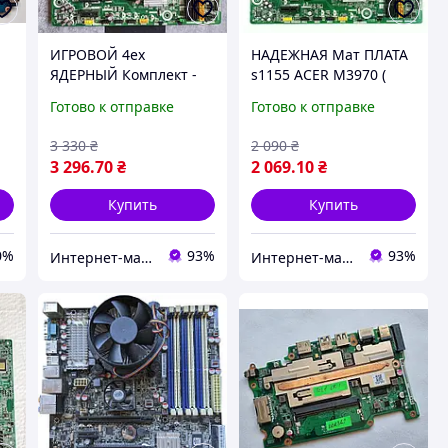
ИГРОВОЙ 4ех
НАДЕЖНАЯ Мат ПЛАТА
ЯДЕРНЫЙ Комплект -
s1155 ACER M3970 (
МОЩНЫЙ s1155 ПРОЦ
IPISB-VR ) на DDR3
Готово к отправке
Готово к отправке
E
INTEL CORE I5-3550 ( 4
/USB3.0 +ПОНИМАЕТ
10
ЯДРА по 3,3-3,7 Ghz ) +
Core- i7,i5,i3 3го
3 330
₴
2 090
₴
Плата IPISB-VR
Поколения 1155
3 296
.70
₴
2 069
.10
₴
Купить
Купить
0%
93%
93%
Интернет-магазин " Правильный Выбор "
Интернет-магазин " Правильный Выбор "