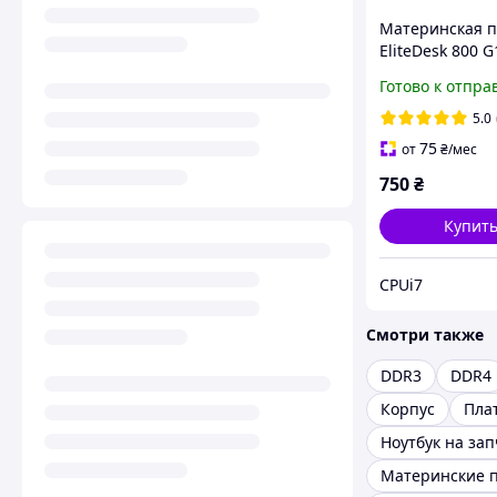
Материнская п
EliteDesk 800 G
(Socket 1150, In
Готово к отпра
Q87/4xDDR3/ 4 
5.0
75
от
₴
/мес
750
₴
Купит
CPUi7
Смотри также
DDR3
DDR4
Корпус
Пла
Ноутбук на за