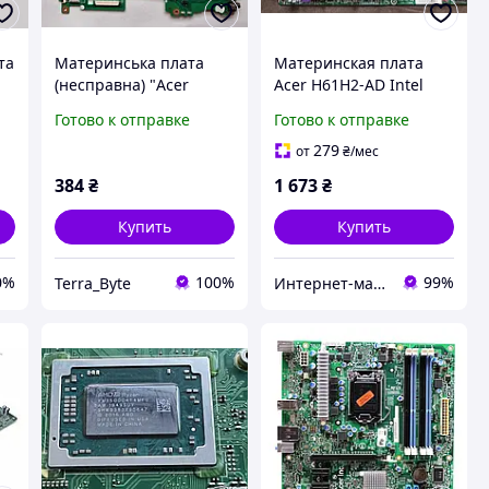
та
Материнська плата
Материнская плата
(несправна) "Acer
Acer H61H2-AD Intel
-
Aspire E15 E5-573G, V15
H61, s1155, mATX б/у
Готово к отправке
Готово к отправке
V3-574G" N15Q1
DA0ZRTMB6D0 / Nvidia
279
от
₴
/мес
GT920M
384
₴
1 673
₴
Купить
Купить
0%
100%
99%
Terra_Byte
Интернет-маркет "Stream PC" все для Вас и вашего дома!