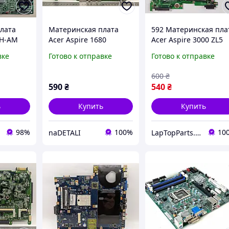
лата
Материнская плата
592 Материнская пла
7H-AM
Acer Aspire 1680
Acer Aspire 3000 ZL5
DA0ZL1MB6E1
5000 - DA0ZL5MB6D1 
вке
Готово к отправке
Готово к отправке
Socket 754, DDR1
600
₴
590
₴
540
₴
ь
Купить
Купить
98%
100%
10
naDETALI
LapTopParts. Запчасти к ноутбукам и ПК б/у