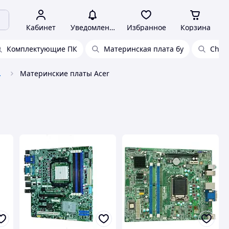
Кабинет
Уведомления
Избранное
Корзина
Комплектующие ПК
Материнская плата бу
Chro
техники
Материнские платы Acer