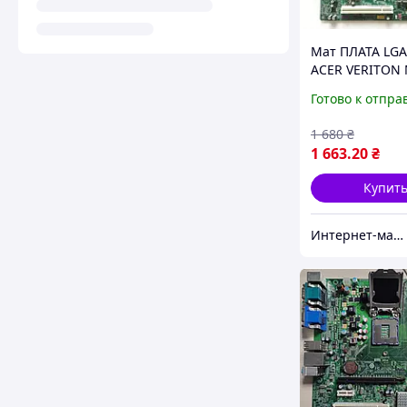
Мат ПЛАТА LGA
ACER VERITON 
Q65H2-AM ) c
Готово к отпра
ВИДЕОВЫХОДО
Display PORT, 
1 680
₴
Под INTEL Core 
1 663
.20
₴
Купит
Интернет-магазин " Правильный Выбор "