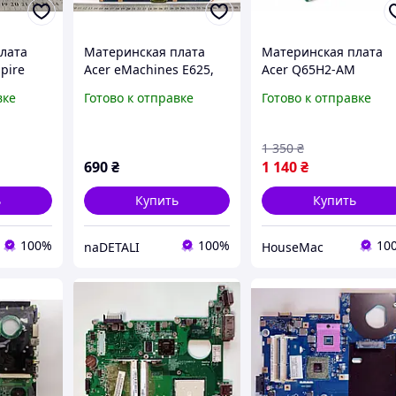
лата
Материнская плата
Материнская плата
pire
Acer eMachines E625,
Acer Q65H2-AM
емная
LA-4861P
(LGA1155, Q65,
вке
Готово к отправке
Готово к отправке
MicroATX, 4DDR3, PCI-
Ex16)
1 350
₴
690
₴
1 140
₴
ь
Купить
Купить
100%
100%
10
naDETALI
HouseMac