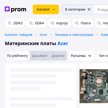
Каталог
В категории
DDR3
DDR4
Корпус
Плата
Но
Каталог товаров
Acer
Техника и электроника
Ком
Материнские платы
Acer
По рейтингу
Дешевле
Дороже
Разъемы
Тип 