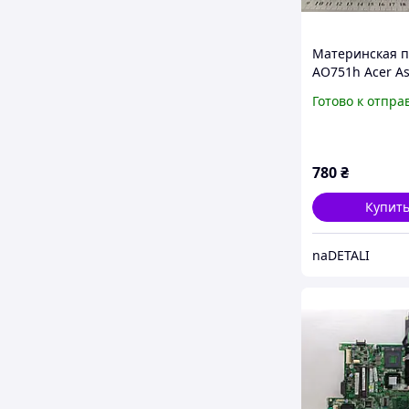
Материнская п
AO751h Acer As
One ZA3 (Сист
Готово к отпра
плата)
780
₴
Купит
naDETALI