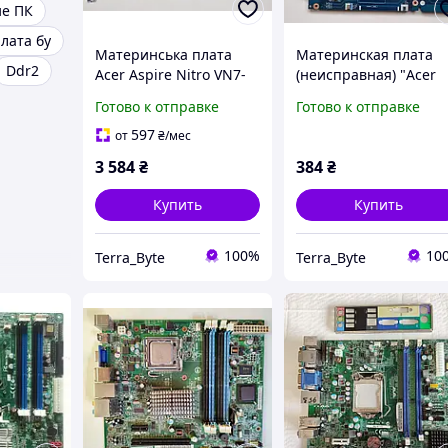
е ПК
лата бу
Материнська плата
Материнская плата
Ddr2
Acer Aspire Nitro VN7-
(неисправная) "Acer
572G / i5-6200U DDR4
Aspire E5-521G, E5-
Готово к отправке
Готово к отправке
Nvidia 945M / Rayleigh-
551G, E5-571G" Z5WA
SL 14306-1M
LA-B231P / AMD A8-64
597
от
₴
/мес
448.06C09.001M
R5-M240
3 584
₴
384
₴
Купить
Купить
100%
10
Terra_Byte
Terra_Byte