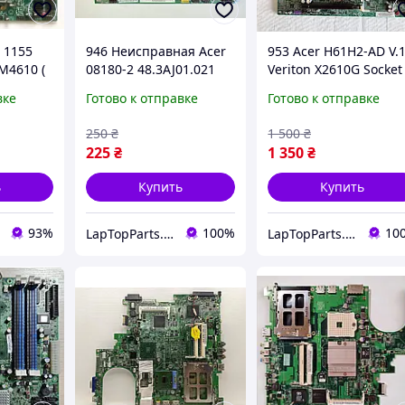
 1155
946 Неисправная Acer
953 Acer H61H2-AD V.1
M4610 (
08180-2 48.3AJ01.021
Veriton X2610G Socket
LGA775 DDR3 -
LGA1155, 2*DDR3,
вке
Готово к отправке
Готово к отправке
М -
материнская плата +
материнская плата
на DDR3
Intel Pentium E5700
робоча
250
₴
1 500
₴
i7,i5
225
₴
1 350
₴
ь
Купить
Купить
93%
100%
10
LapTopParts. Запчасти к ноутбукам и ПК б/у
LapTopParts. Запчасти к ноутбукам и ПК б/у