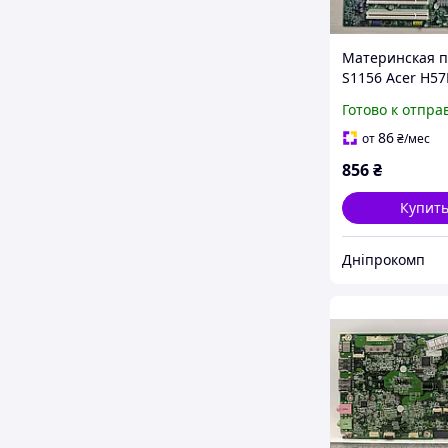
Материнская п
S1156 Acer H5
(H55 P55)
Готово к отпра
86
от
₴
/мес
856
₴
Купит
Дніпрокомп