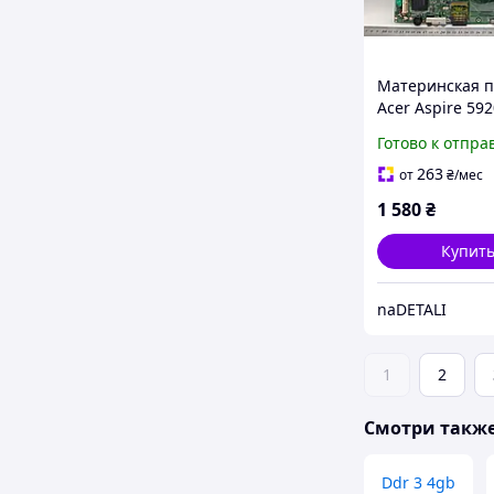
Материнская п
Acer Aspire 592
(Системная пла
Готово к отпра
DA0ZD1MB6G0
263
от
₴
/мес
1 580
₴
Купит
naDETALI
1
2
Смотри такж
Ddr 3 4gb