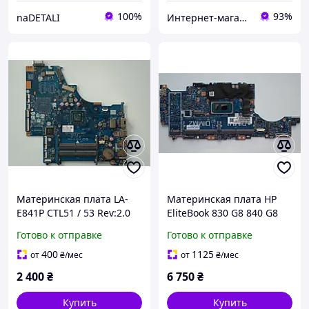
100%
93%
naDETALI
Интернет-магазин " Правильный Выбор "
Материнская плата LA-
Материнская плата HP
E841P CTL51 / 53 Rev:2.0
EliteBook 830 G8 840 G8
AMD A9-9420
Zbook FireFly 14 Gen 8,
Готово к отправке
Готово к отправке
AM9420YN23AC для HP
6050A3217501-MB-A01, i7-
255 G6, HP 250 G6, 15-bw,
1185G7 SRK1F, 2x DDR4
400
1125
от
₴
/мес
от
₴
/мес
15-bu, 15-bs
2 400
₴
6 750
₴
Купить
Купить