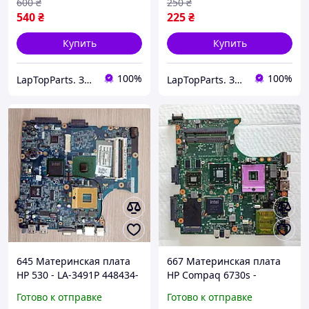
не працюють USB
600
₴
250
₴
540
₴
225
₴
Купить
Купить
100%
100%
LapTopParts. Запчасти к ноутбукам и ПК б/у
LapTopParts. Запчасти к ноутбукам и ПК б/у
645 Материнская плата
667 Материнская плата
HP 530 - LA-3491P 448434-
HP Compaq 6730s -
001 - робоча
6050A2161401-MB-A03 -
Готово к отправке
Готово к отправке
Intel Socket P, DDR2