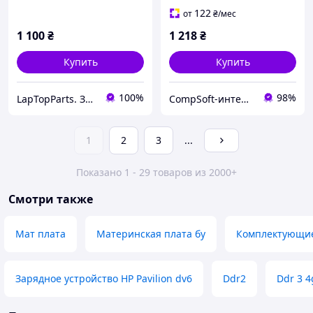
122
от
₴
/мес
1 100
₴
1 218
₴
Купить
Купить
100%
98%
LapTopParts. Запчасти к ноутбукам и ПК б/у
CompSoft-интернет магазин компьютерных комплектующих
1
2
3
...
Показано 1 - 29 товаров из 2000+
Смотри также
Мат плата
Материнская плата бу
Комплектующи
Зарядное устройство HP Pavilion dv6
Ddr2
Ddr 3 