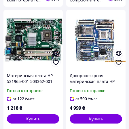
Материнская плата HP
Двопроцессрная
531965-001 503362-001
материнская плата HP
(Совместима только с HP
Z820 LGA2011 DDR3 Intel
Готово к отправке
Готово к отправке
Compaq 6000 SFF) s775 БУ
C602 708610-001 618266-
003 рабочая станция б/у
122
500
от
₴
/мес
от
₴
/мес
1 218
₴
4 999
₴
Купить
Купить