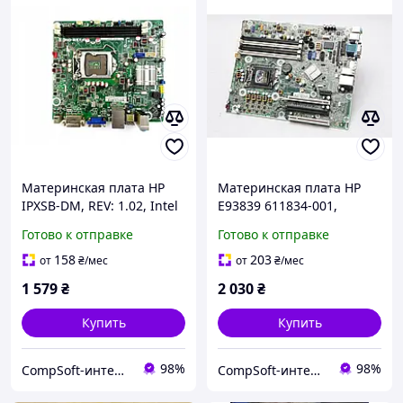
Материнская плата HP
Материнская плата HP
IPXSB-DM, REV: 1.02, Intel
E93839 611834-001,
H61, mITX, s1155 БУ
611794-000 (для HP
Готово к отправке
Готово к отправке
Compaq 8200 Elite SFF)
s1155 БУ
158
203
от
₴
/мес
от
₴
/мес
1 579
₴
2 030
₴
Купить
Купить
98%
98%
CompSoft-интернет магазин компьютерных комплектующих
CompSoft-интернет магазин компьютерных комплектующих