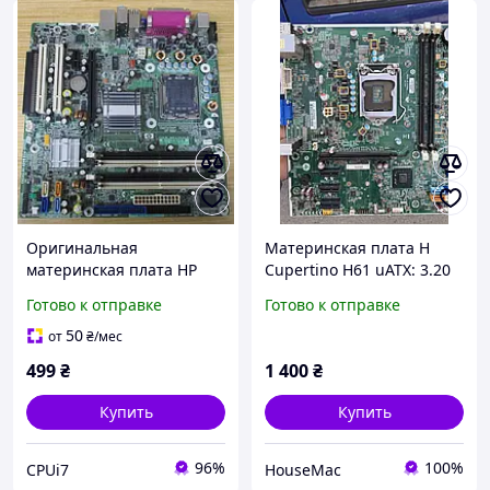
Оригинальная
Материнская плата H
материнская плата HP
Cupertino H61 uATX: 3.20
Compaq dc7700 / dc7600
(Socket 1155, Intel H61,
Готово к отправке
Готово к отправке
CMT (Socket 775/ DDR2)
2xDDR3, mATX)
50
от
₴
/мес
499
₴
1 400
₴
Купить
Купить
96%
100%
CPUi7
HouseMac