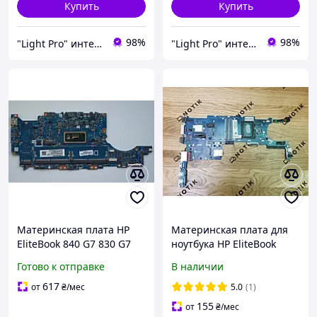
Купить
Купить
98%
98%
"Light Pro" интернет-магазин
"Light Pro" интернет-магазин
Материнская плата HP
Материнская плата для
EliteBook 840 G7 830 G7
ноутбука HP EliteBook
Gen 7, 6050A3136201-MB-
Folio 9480m i5-4310U | Б/У
Готово к отправке
В наличии
A01, i5-10310U SRGKX, 2x
DDR4, Bios OK
617
от
₴
/мес
5.0
(1)
155
от
₴
/мес