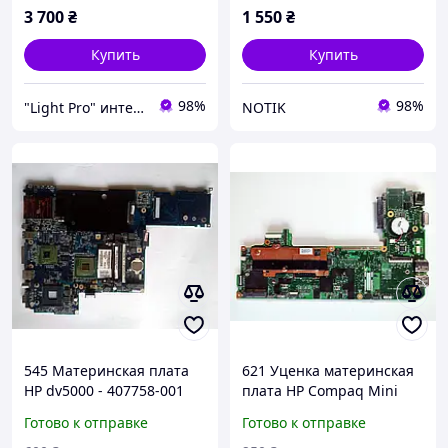
3 700
₴
1 550
₴
Купить
Купить
98%
98%
"Light Pro" интернет-магазин
NOTIK
545 Материнская плата
621 Уценка материнская
HP dv5000 - 407758-001
плата HP Compaq Mini
407809-001
CQ10 - 594804-001
Готово к отправке
Готово к отправке
6050A2326001-MB-A02 -