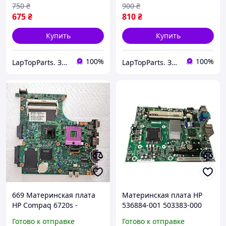
750
₴
900
₴
675
₴
810
₴
Купить
Купить
100%
100%
LapTopParts. Запчасти к ноутбукам и ПК б/у
LapTopParts. Запчасти к ноутбукам и ПК б/у
669 Материнская плата
Материнская плата HP
HP Compaq 6720s -
536884-001 503383-000
456608-001, DDR 2, Intel
(Совместима только с HP
Готово к отправке
Готово к отправке
Socket P
Compaq 8000 SFF) s775 БУ