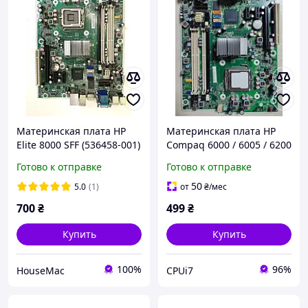
Материнская плата HP
Материнская плата HP
Elite 8000 SFF (536458-001)
Compaq 6000 / 6005 / 6200
Socket 775 Intel Q45
/ 6300 / 6305 SFF (Intell
Готово к отправке
Готово к отправке
4×DDR3
LGA 775 / 4xDDR3 )
50
5.0
(1)
от
₴
/мес
700
₴
499
₴
Купить
Купить
100%
96%
HouseMac
CPUi7