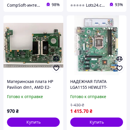
98%
93%
CompSoft-интернет магазин компьютерных комплектующих
⭐️⭐️⭐️⭐️⭐️ Lots24.com.ua
Материнская плата HP
НАДЕЖНАЯ ПЛАТА
Pavilion dm1, AMD E2-
LGA1155 HEWLETT-
1800, UMA, 2XDDR3,
PACKARD HP P6-2258EG (
Готово к отправке
Готово к отправке
DANM9GMB6C0
FOXCONN 2ADA )
Понимает Core- i7,i5 3го
1 430
₴
ПОКОЛЕНИЯ !
970
₴
1 415
.70
₴
Купить
Купить