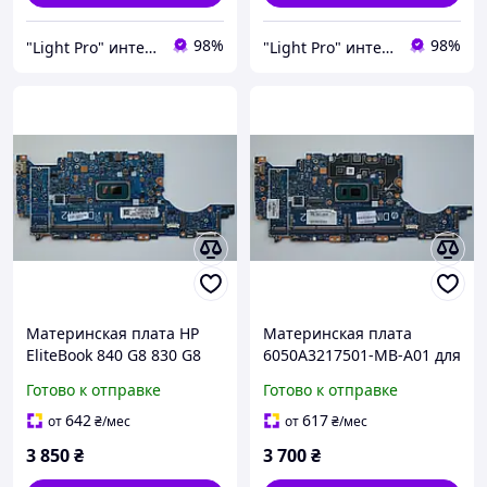
98%
98%
"Light Pro" интернет-магазин
"Light Pro" интернет-магазин
Материнская плата HP
Материнская плата
EliteBook 840 G8 830 G8
6050A3217501-MB-A01 для
Gen 8, 6050A3217501-MB-
HP EliteBook 840 G8 830
Готово к отправке
Готово к отправке
A01, i5-1145G7 SRK03, 2x
G8, i5-1145G7 SRK03, 2x
DDR4, Bios OK
DDR4, BIOS Block
642
617
от
₴
/мес
от
₴
/мес
3 850
₴
3 700
₴