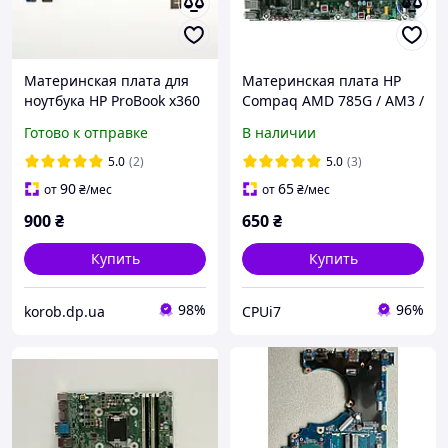
Материнская плата для
Материнская плата HP
ноутбука HP ProBook x360
Compaq AMD 785G / AM3 /
11 G3 EE Pentium N5000
4xDDR3
Готово к отправке
В наличии
RAM 8 Gb (6050A3009601-
(6000/6005/6200/6300/630
MB-A01) "Б/У"
5 SFF)
5.0
(2)
5.0
(3)
90
65
от
₴
/мес
от
₴
/мес
900
₴
650
₴
Купить
Купить
98%
96%
korob.dp.ua
CPUi7