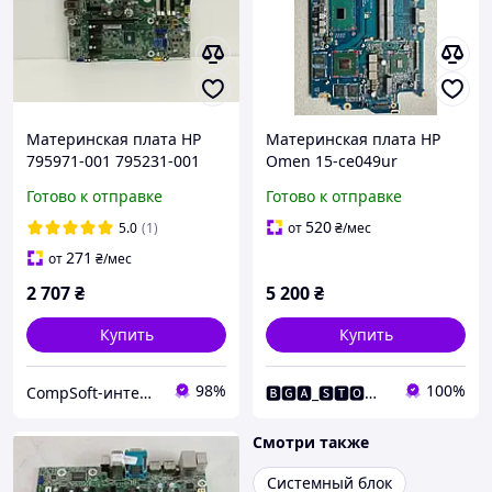
Материнская плата HP
Материнская плата HP
795971-001 795231-001
Omen 15-ce049ur
(Совместима только с HP
DAG3AAMBAG0 REV: G
Готово к отправке
Готово к отправке
ProDesk 600 G2 SFF) s1151
БУ
520
5.0
(1)
от
₴
/мес
271
от
₴
/мес
2 707
₴
5 200
₴
Купить
Купить
98%
100%
CompSoft-интернет магазин компьютерных комплектующих
🅱🅶🅰_🆂🆃🅾🆁🅴
Смотри также
Системный блок