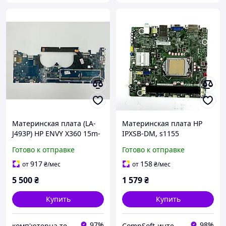
Материнская плата (LA-
Материнская плата HP
J493P) HP ENVY X360 15m-
IPXSB-DM, s1155
EE, 15T-EE, 15-ED, 15R-ED,
Готово к отправке
Готово к отправке
Ryzen 5 4500u
917
158
от
₴
/мес
от
₴
/мес
5 500
₴
1 579
₴
Купить
Купить
97%
98%
комп'ютерна техніка з США
CompSoft-интернет магазин компьютерных комплектующих