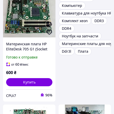
Компьютер
Клавиатура для ноутбука HP 
Комплект xeon
DDR3
DDR4
Ноутбук на запчасти
Материнские платы для ноут
Материнская плата HP
EliteDesk 705 G1 (Socket
Ddr3l
Плата
FM2+) | AMD A88X | USB
Готово к отправке
3.0 SFF
60
от
₴
/мес
600
₴
Купить
96%
CPUi7