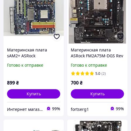
Материнская плата
Материнская плата
sAM2+ ASRock
ASRock FM2A75M-DGS Rev
K10N78FullHD-hSLI (Socket
1.02 / Socket FM2 /
Готово к отправке
Готово к отправке
AM2+,DDR2,б/у)
MicroATX / 2 x DDR3 б/у
5.0
(2)
899
₴
700
₴
Купить
Купить
99%
99%
Интернет магазин Компі
fortserg1