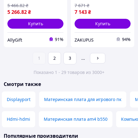
5 466
.82
₴
7 671
₴
5 266
.82
₴
7 143
₴
Купить
Купить
91%
94%
AllyGift
ZAKUPUS
1
2
3
...
Показано 1 - 29 товаров из 3000+
Смотри также
Displayport
Материнская плата для игрового пк
М
Hdmi-hdmi
Материнская плата am4 b550
Компью
Популярные производители