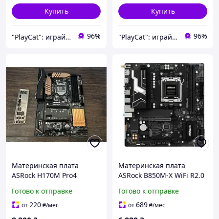
Купить
Купить
96%
96%
"PlayCat": играй на максимум!
"PlayCat": играй на максимум!
Материнская плата
Материнская плата
ASRock H170M Pro4
ASRock B850M-X WiFi R2.0
(s1151, Intel H170) Б/У
Готово к отправке
Готово к отправке
220
689
от
₴
/мес
от
₴
/мес