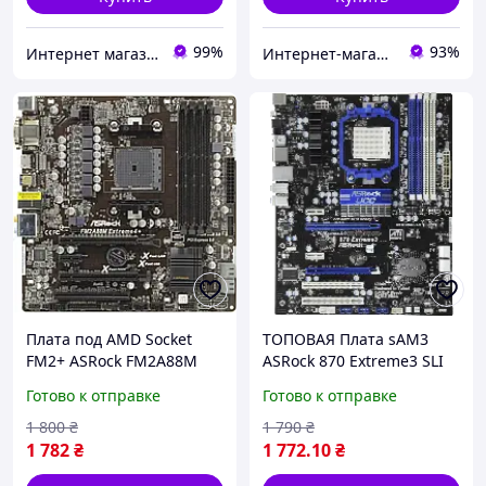
99%
93%
Интернет магазин Компі
Интернет-магазин " Правильный Выбор "
Плата под AMD Socket
ТОПОВАЯ Плата sAM3
FM2+ ASRock FM2A88M
ASRock 870 Extreme3 SLI
Extreme4+ на DDR3, SATA
140W на DDR3 Поним ВСЕ
Готово к отправке
Готово к отправке
3 / USB 3.0 / HDMI Держит
2-6 ЯДЕРН ПРОЦЫ + SATA
до A10-7890K 100W
III, USB 3.0
1 800
₴
1 790
₴
1 782
₴
1 772
.10
₴