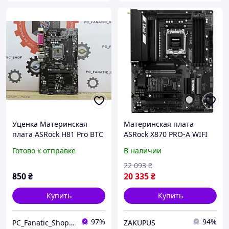
Уценка Материнская
Материнская плата
плата ASRock H81 Pro BTC
ASRock X870 PRO-A WIFI
R2.0 (s1150, H81, PCIe x16)
ATX sAM5 AMD X870
Готово к отправке
В наличии
4xDDR5 3xM.2 4xSATA
2xUSB4 HDMI Black
22 093
₴
850
₴
20 335
₴
Купить
Купить
97%
94%
PC_Fanatic_Shop, інтернет-магазин комп'ютерних комплектуючих
ZAKUPUS