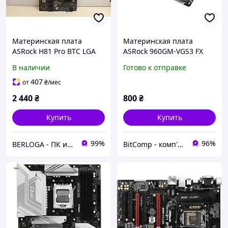
Материнская плата
Материнская плата
ASRock H81 Pro BTC LGA
ASRock 960GM-VGS3 FX
1150 (H81 Pro BTC)
(sAM3+)
В наличии
Готово к отправке
407
от
₴
/мес
2 440
₴
800
₴
Купить
Купить
99%
96%
BERLOGA - ПК и комплектующие
BitComp - комп'ютерна брендова техніка