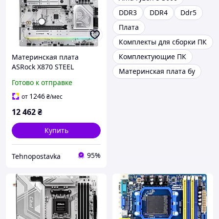
DDR3
DDR4
Ddr5
Плата
Комплекты для сборки ПК
Комплектующие ПК
Материнская плата
ASRock X870 STEEL
Материнская плата бу
LEGEND WIFI ATX sAM5
Готово к отправке
AMD X870 4xDDR5 3xM.2
4xSATA 2xUSB4 White
1246
от
₴
/мес
12 462
₴
Купить
95%
Tehnopostavka