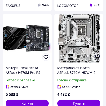
94%
98%
ZAKUPUS
LOCOMOTOR
Материнская плата
Материнская плата
ASRock H670M Pro RS
ASRock B760M-HDV/M.2
Готово к отправке
Готово к отправке
553
448
от
₴
/мес
от
₴
/мес
5 533
₴
4 482
₴
Купить
Купить