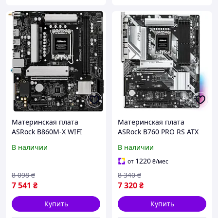
Материнская плата
Материнская плата
ASRock B860M-X WIFI
ASRock B760 PRO RS ATX
Micro-ATX sLGA1851 Intel
sLGA1700 Intel B760 HDMI
В наличии
В наличии
B860 2xDDR5 2xM.2
3xM.2 4xSATA 2.5Gb LAN
4xSATA DP HDMI Black
DDR5 Black
1220
от
₴
/мес
8 098
₴
8 340
₴
7 541
₴
7 320
₴
Купить
Купить