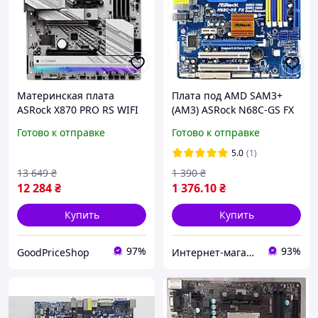
Материнская плата
Плата под AMD SAM3+
ASRock X870 PRO RS WIFI
(AM3) ASRock N68C-GS FX
ATX sAM5 AMD X870
!!! на DDR3 и DDR2
Готово к отправке
Готово к отправке
4xDDR5 3xM.2 4xSATA
ОДНОВРЕМЕННО Поним
2xUSB4 White
2-6 ЯДЕР до PHENOM II X6
5.0
(1)
am3
13 649
₴
1 390
₴
12 284
₴
1 376
.10
₴
Купить
Купить
97%
93%
GoodPriceShop
Интернет-магазин " Правильный Выбор "