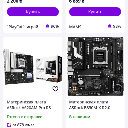
2 200
₴
6 889
₴
Купить
Купить
96%
98%
"PlayCat": играй на максимум!
MAMS
Материнская плата
Материнская плата
ASRock A620AM Pro RS
ASRock B850M-X R2.0
AM5 DDR5 MicroATX,
Micro-ATX sAM5 AMD B850
Готово к отправке
В наличии
4×DDR5, 3×M.2, 2.5G LAN
2xDDR5 2xM.2 4xSATA DP
HDMI 2.5 GbE Black
878
от
₴
/мес