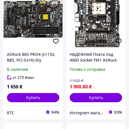
ASRock B85 PRO4 (s1150,
НАДЕЖНАЯ Плата под
B85, PCI-Ex16) б/у
AMD Socket FM1 ASRock
A75M-DGS на DDR3, c USB
В наличии
Готово к отправке
3.0, SATA 3 sFM1 с
ГАРАНТИЕЙ
275
от
₴
/мес
1 920
₴
1 650
₴
1 900
.80
₴
Купить
Купить
94%
93%
RTC
Интернет-магазин " Правильный Выбор "