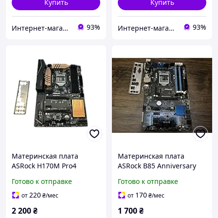
Купить
Купить
93%
93%
Интернет-магазин " Правильный Выбор "
Интернет-магазин " Правильный Выбор "
Материнская плата
Материнская плата
ASRock H170M Pro4
ASRock B85 Anniversary
(s1151, Intel H170) Б/У
(s1150, Intel B85) Б/У
Готово к отправке
Готово к отправке
220
170
от
₴
/мес
от
₴
/мес
2 200
₴
1 700
₴