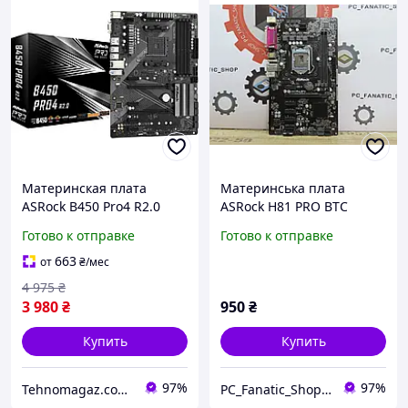
Материнская плата
Материнська плата
ASRock B450 Pro4 R2.0
ASRock H81 PRO BTC
Готово к отправке
Готово к отправке
663
от
₴
/мес
4 975
₴
3 980
₴
950
₴
Купить
Купить
97%
97%
Tehnomagaz.com.ua - это передовой интернет-магазин, специализирующийся на продаже техники
PC_Fanatic_Shop, інтернет-магазин комп'ютерних комплектуючих