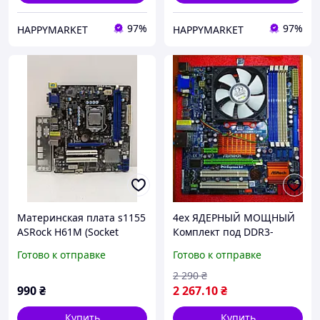
97%
97%
HAPPYMARKET
HAPPYMARKET
Материнская плата s1155
4ех ЯДЕРНЫЙ МОЩНЫЙ
ASRock H61M (Socket
Комплект под DDR3-
1155,DDR3,б/у)
Процессор AMD PHENOM
Готово к отправке
Готово к отправке
II X4 955 BLACK EDITION (
4 ЯДРА по 3.2 GHZ) +Плата
2 290
₴
990
₴
2 267
.10
₴
Купить
Купить