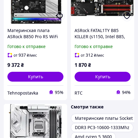
Материнская плата
ASRock FATAL1TY B85
ASRock B850 Pro RS WiFi
KILLER (s1150, Intel B85,
ATX sAM5 AMD B850
PCI-Ex16)
Готово к отправке
Готово к отправке
4xDDR5 4xM.2 4xSATA DP
HDMI 2.5 GbE Black
937
312
от
₴
/мес
от
₴
/мес
9 372
₴
1 870
₴
Купить
Купить
95%
94%
Tehnopostavka
RTC
Смотри также
Материнские платы Socket 1
DDR3 PC3-10600-1333Mhz
Amd ryzen 5 3600