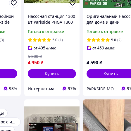
войной
Насосная станция 1300
Оригинальный Насос
kside
Вт Parkside PHGA 1300
для дома и дачи
щита от
A1 5000 л/час
PARKSIDE PHGA 1300
вке
Готово к отправке
Готово к отправке
ли и
автоматическая
A1, насосная станция
й)
парксайд
(3)
5.0
(1)
5.0
(2)
495
459
от
₴
/мес
от
₴
/мес
5 800
₴
4 950
₴
4 590
₴
ь
Купить
Купить
93%
97%
9
Интернет-магазин "Maрк-Tех"
PARKSIDE MOSTYSKA
ды
Фекальный насос с измельчителем
ереву