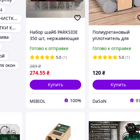
ц
ТРОС ДЛЯ ПРОЧИСТКИ ТРУБ
ТРОС ДЛЯ ЧИСТКИ КАНАЛИЗАЦИИ
Набор шайб PARKSIDE
Полиуретановый
лива
350 шт, нержавеющая
уплотнитель для
сталь, плоские и
дверей Parkside
Готово к отправке
Готово к отправке
пружинные шайбы
утеплитель для двер
ой
(гроверы), M4 M5 M6
плинтус мягкий
5.0
(1)
5.0
(1)
M8 M10 M12,
водонепроницаемый
ля окон
289
₴
органайзер
Черный
274
.55
₴
120
₴
Купить
Купить
100%
9
MIBIOL
DaSoN