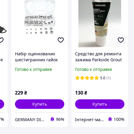
Набір оцинкованих
Средство для ремонта
de
шестигранних гайок
зажима Parkside Grout
/ч
Parkside 128шт
Repair 320г
Готово к отправке
Готово к отправке
5.0
(1)
229
₴
130
₴
Купить
Купить
7%
96%
100%
GERMANY DISCOUNT
Інтернет-магазин ,,СТОК''