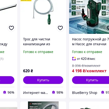
Трос для чистки
Насос погружной до 
ежду
канализации из
м Насос для откачки
ю
ГЕРМАНИИ 3м/9мм
воды в квартире 110
вке
Готово к отправке
Готово к отправке
Parkside
Вт Насос дренажний
для грязной воды до 
420
(1)
от
₴
/мес
000 л/ч Насос
8 396
₴/комплект
дренажник
620
₴
4 198
₴/комплект
ь
Купить
Купить
96%
98%
9
Интернет-магазин "Рarkside-shop.prom.ua"
BlueBerry Shop