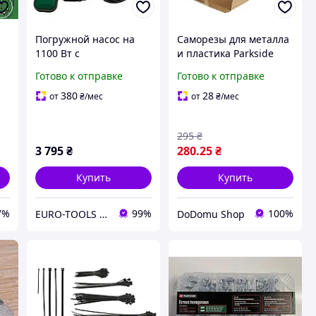
Погружной насос на
Саморезы для металла
1100 Вт с
и пластика Parkside
производительностью
Tapping Screws 4.8×25
Готово к отправке
Готово к отправке
20 000 л/ч дляслива и
мм, 250 шт
перекачивания
380
28
от
₴
/мес
от
₴
/мес
грязной воды Parkside
PETPS 1100 A1
295
₴
3 795
₴
280
.25
₴
Купить
Купить
7%
99%
100%
EURO-TOOLS for HOME
DoDomu Shop