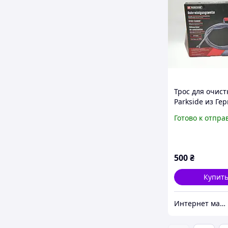
Трос для очист
Parkside из Ге
Готово к отпра
500
₴
Купит
Интернет магазин " Korvet"