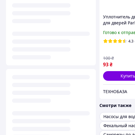
Уплотнитель д
для дверей Par
950×25 мм - за
Готово к отпра
сквозняков, пы
холода (черны
4.3
100
₴
93
₴
Купит
ТЕХНОБАЗА
Смотри также
Насосы для во
Саморезы по д