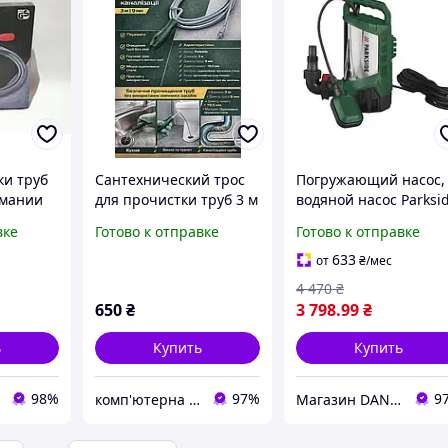
ки труб
Сантехнический трос
Погружающий насос,
рмании
для прочистки труб 3 м
водяной насос Parksi
Parkside
PTPS 1100 B2 20 000 л
вке
Готово к отправке
Готово к отправке
633
от
₴
/мес
4 470
₴
650
₴
3 798
.99
₴
ь
Купить
Купить
98%
97%
9
комп'ютерна техніка з США
Магазин DANDI