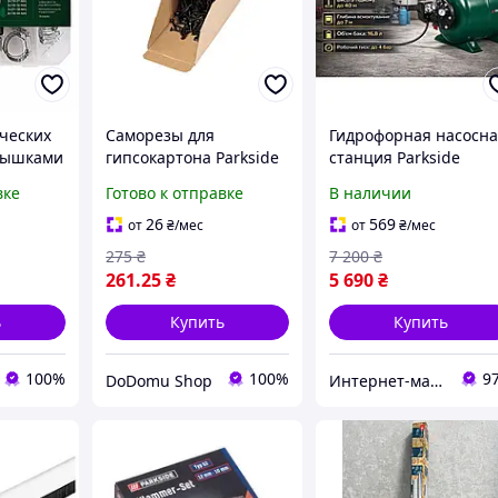
ческих
Саморезы для
Гидрофорная насосн
лышками
гипсокартона Parkside
станция Parkside
 7 44 мм
Drywall Screws 3.9×25
PHWW 1000 A1 1000 В
вке
Готово к отправке
В наличии
мм, 600 шт
3600 л/ч 40 м
26
569
от
₴
/мес
от
₴
/мес
275
₴
7 200
₴
261
.25
₴
5 690
₴
ь
Купить
Купить
100%
100%
9
DoDomu Shop
Интернет-магазин "Maрк-Tех"