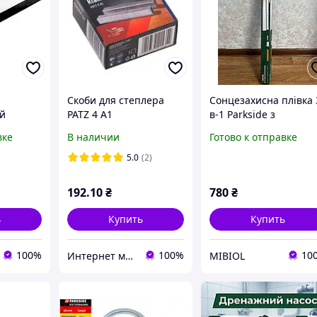
Скоби для степлера
Сонцезахисна плівка 
й
PATZ 4 A1
в-1 Parkside з
ля двери
(12х11,4х0,5/10х11,4х0,5
ультрафіолетовим
вке
В наличии
Готово к отправке
) (3600шт) - Parkside
захистом і легким
, 100
монтажем
5.0
(2)
 двери
192
.10
₴
780
₴
ь
Купить
Купить
100%
100%
10
Интернет магазин - Ревизор
MIBIOL