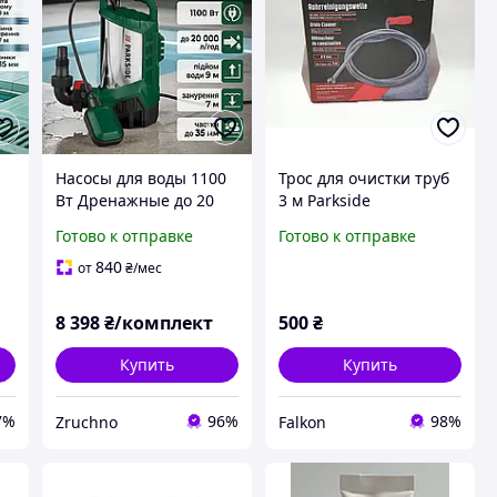
7
Насосы для воды 1100
Трос для очистки труб
Вт Дренажные до 20
3 м Parkside
0
000 л/ч Насос
Готово к отправке
Готово к отправке
погружной дренажный
20
погружной для чистой
840
от
₴
/мес
воды 7 м Мощный
дренажный насос
8 398
₴/комплект
500
₴
Купить
Купить
7%
96%
98%
Zruchno
Falkon