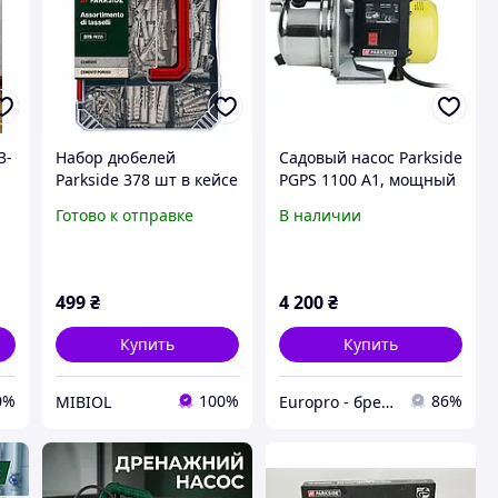
3-
Набор дюбелей
Садовый насос Parkside
Parkside 378 шт в кейсе
PGPS 1100 A1, мощный
для бетона и
поверхностный
Готово к отправке
В наличии
газобетона, без
дренажный насос 1100
шурупов
Вт
499
₴
4 200
₴
Купить
Купить
0%
100%
86%
MIBIOL
Europro - бренд надійної техніки