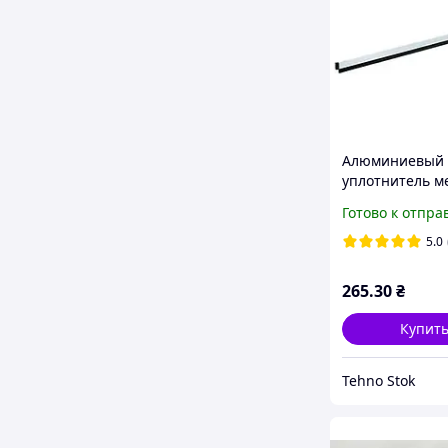
Алюминиевый
уплотнитель м
полом и дверь
Готово к отпра
Parkside
5.0
265
.30
₴
Купит
Tehno Stok