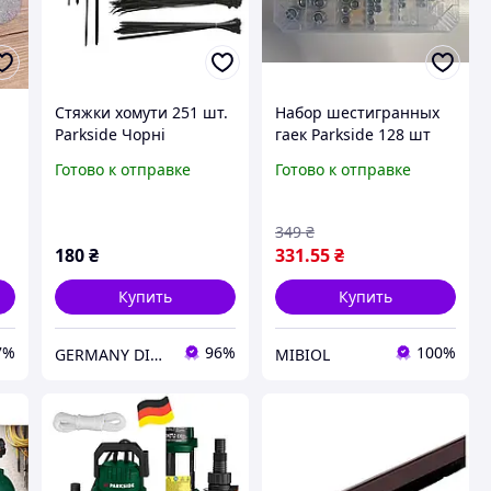
Стяжки хомути 251 шт.
Набор шестигранных
Parkside Чорні
гаек Parkside 128 шт
M4-M12 оцинкованные
Готово к отправке
Готово к отправке
ей
+ самоконтрные гайки
в органайзере
349
₴
180
₴
331
.55
₴
Купить
Купить
7%
96%
100%
GERMANY DISCOUNT
MIBIOL