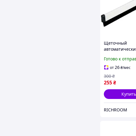
Щеточный
автоматически
уплотнитель д
Готово к отпра
PARKSIDE
самоклеящийся
26
от
₴
/мес
см, утеплитель
300
₴
255
₴
Купит
RICHROOM