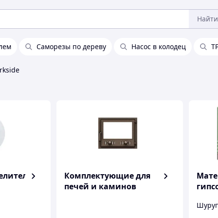
Найти
лем
Саморезы по дереву
Насос в колодец
Т
rkside
елители
Комплектующие для
Мате
печей и каминов
гипс
рабо
Шуруп