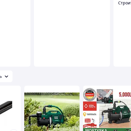
Строи
ь