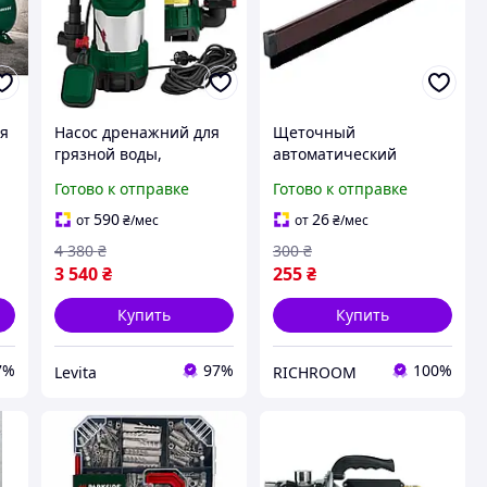
ая
Насос дренажний для
Щеточный
грязной воды,
автоматический
т
Дренажно-фекальный
уплотнитель для двери
Готово к отправке
Готово к отправке
насос, Мощный
PARKSIDE
дренажный насос для
самоклеящийся, 100
590
26
от
₴
/мес
от
₴
/мес
грязной воды, Насос
см, утеплитель двери
4 380
₴
300
₴
погружной дренажный
3 540
₴
255
₴
Купить
Купить
7%
97%
100%
Levita
RICHROOM