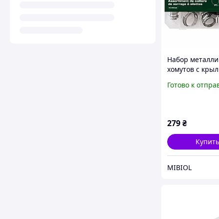
Набор металли
хомутов с кры
Parkside 19 шт
Готово к отпра
в кейсе
279
₴
Купит
MIBIOL