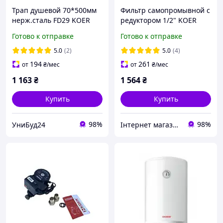
Трап душевой 70*500мм
Фильтр самопромывной с
нерж.сталь FD29 KOER
редуктором 1/2" KOER
FD29-70*500 каф.
1249
Готово к отправке
Готово к отправке
5.0
(2)
5.0
(4)
194
261
от
₴
/мес
от
₴
/мес
1 163
₴
1 564
₴
Купить
Купить
98%
98%
УниБуд24
Інтернет магазин WELCOME