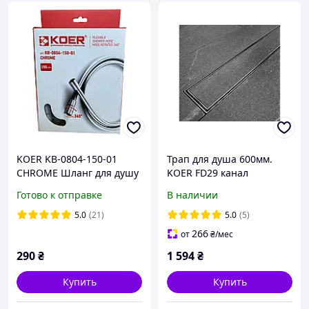
KOER KB-0804-150-01
Трап для душа 600мм.
CHROME Шланг для душу
KOER FD29 канал
силікон. 150 см
линейный с
Готово к отправке
В наличии
комбинированным
затвором, под плитку
5.0
(21)
5.0
(5)
266
от
₴
/мес
290
₴
1 594
₴
Купить
Купить