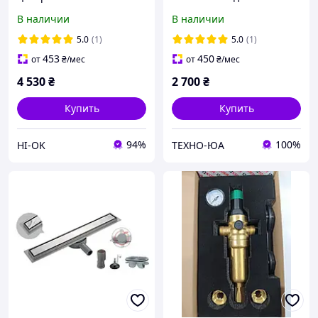
Н=47м Q=55л.мин P=250
KOER GRS-15/11 Чехия
В наличии
В наличии
Вт Koer 3SDM 2/11 с
пультом (Кабель 1м)
5.0
(1)
5.0
(1)
453
450
от
₴
/мес
от
₴
/мес
4 530
₴
2 700
₴
Купить
Купить
94%
100%
HI-OK
ТЕХНО-ЮА