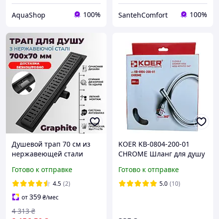
100%
100%
AquaShop
SantehComfort
Душевой трап 70 см из
KOER KB-0804-200-01
нержавеющей стали
CHROME Шланг для душу
Трапы для душа ЦВЕТ
силікон. 200 см
Готово к отправке
Готово к отправке
ГРАФИТ 700 мм
нержавейка напольный
4.5
(2)
5.0
(10)
линейный в душ
359
от
₴
/мес
душевую кабину
4 313
₴