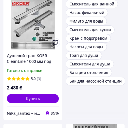
Смеситель для ванной
Насос фекальный
Фильтр для воды
Смеситель для кухни
Кран с подогревом
Насосы для воды
Трап для душа
Душевой трап KOER
CleanLine 1000 мм под
Смесители для душа
плитку с сухим затвором
Готово к отправке
Батареи отопления
из нержавеющей стали
FD29-70x1000 KR4750
5.0
(3)
Бак для насосной станции
2 480
₴
Купить
99%
NiKs_santex – интернет-магазин сантехники