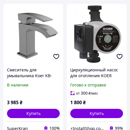
Смеситель для
Циркуляционный насос
умывальника Koer KB-
для отопления KOER
12007-07 (Цвет графит)
KP.GRS-25/6-180 KP0249
В наличии
Готово к отправке
(KR5152)
300
от
₴
/мес
3 985
₴
1 800
₴
Купить
Купить
100%
99%
SuperKran
⚡InstallShop.com.ua⚡