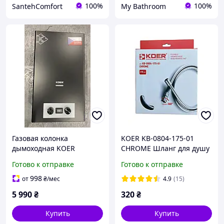
100%
100%
SantehComfort
My Bathroom
Газовая колонка
KOER KB-0804-175-01
дымоходная KOER
CHROME Шланг для душу
KWH.G0110 BLACK на
силікон. 175 см
Готово к отправке
Готово к отправке
батарейках
998
от
₴
/мес
4.9
(15)
5 990
₴
320
₴
Купить
Купить