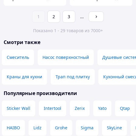
1
2
3
...
Показано 1 - 29 товаров из 7000+
Смотри также
Смеситель
Насос поверхностный
Душевые систе
Краны для кухни
Трап под плитку
Кухонный смес
Популярные производители
Sticker Wall
Intertool
Zerix
Yato
Qtap
HAIBO
Lidz
Grohe
Sigma
SkyLine