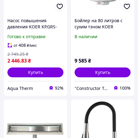
Насос повышения
Бойлер на 80 литров с
давления KOER KP.GRS-
сухим тэном KOER
15/11 с гайками
KWH.E02-80VD (Чехия)
Готово к отправке
В наличии
Водонагреватель для
дома 80 л с сухим тэном
408
от
₴
/мес
1.6 кВт
2 749
.25
₴
2 446
.83
₴
9 585
₴
Купить
Купить
92%
100%
Aqua Therm
"Constructor Tepla" Конструктор Тепла