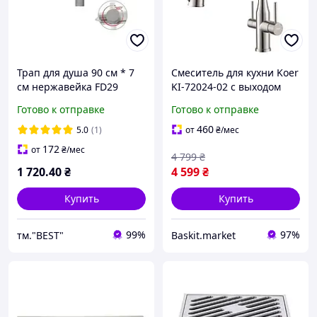
Трап для душа 90 см * 7
Смеситель для кухни Koer
см нержавейка FD29
KI-72024-02 с выходом
под фильтр
Готово к отправке
Готово к отправке
Нержавеющая сталь
460
5.0
(1)
от
₴
/мес
172
от
₴
/мес
4 799
₴
1 720
.40
₴
4 599
₴
Купить
Купить
99%
97%
тм."BEST"
Baskit.market