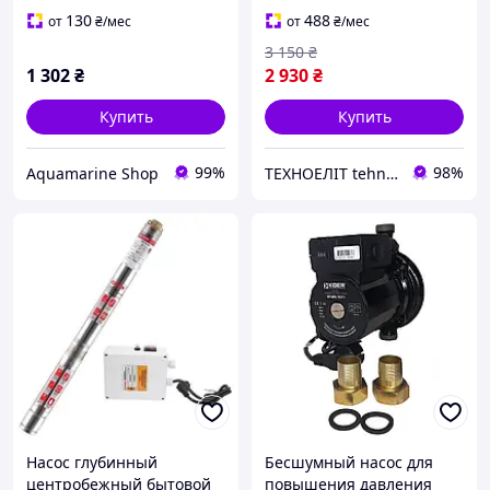
давления в сборе KOER
130
488
от
₴
/мес
от
₴
/мес
KHTS-50
3 150
₴
1 302
₴
2 930
₴
Купить
Купить
99%
98%
Aquamarine Shop
ТЕХНОЕЛІТ tehnoelit.com.ua: Багатий ДІМ корисних товарів
Насос глубинный
Бесшумный насос для
центробежный бытовой
повышения давления