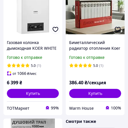
Газовая колонка
Биметаллический
дымоходная KOER WHITE
радиатор отопления Koer
10 л/мин (цвет белый)
Extreme 350/100
Готово к отправке
Готово к отправке
5.0
(1)
5.0
(1)
1066
от
₴
/мес
6 399
₴
386
.40
₴/секция
Купить
Купить
99%
100%
ТОТМаркет
Warm House
Смотри также