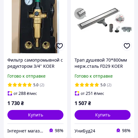
Фильтр самопромывной с
Трап душевой 70*800мм
редуктором 3/4" KOER
нерж.сталь FD29 KOER
1249
FD29-70*800 каф.
Готово к отправке
Готово к отправке
5.0
(2)
5.0
(2)
288
251
от
₴
/мес
от
₴
/мес
1 730
₴
1 507
₴
Купить
Купить
98%
98%
Інтернет магазин WELCOME
УниБуд24