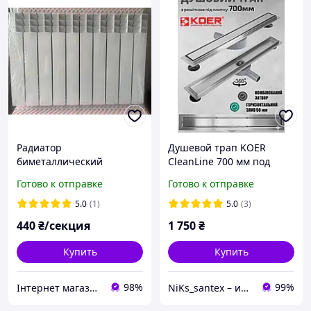
Радиатор
Душевой трап KOER
биметаллический
CleanLine 700 мм под
500*100 KOER EXTREME
плитку с сухим затвором
Готово к отправке
Готово к отправке
из нержавеющей стали
FD29-70x700 KR3278
5.0
(1)
5.0
(3)
440
₴/секция
1 750
₴
Купить
Купить
98%
99%
Інтернет магазин WELCOME
NiKs_santex – интернет-магазин сантехники