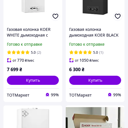
Газовая колонка KOER
Газовая колонка
WHITE дымоходная с
дымоходная KOER BLACK
пьезорозжигом 10 л/мин
10 л/мин (цвет черный)
Готово к отправке
Готово к отправке
(цвет белый)
5.0
(2)
5.0
(1)
770
1050
от
₴
/мес
от
₴
/мес
7 699
₴
6 300
₴
Купить
Купить
99%
99%
ТОТМаркет
ТОТМаркет