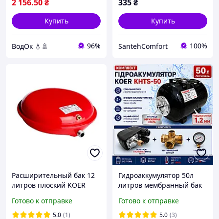
2 156
.50
₴
335
₴
Купить
Купить
96%
100%
ВодОк 💧🚿
SantehComfort
Расширительный бак 12
Гидроаккумулятор 50л
литров плоский KOER
литров мембранный бак
(таблетка)
горизонтальный для
Готово к отправке
Готово к отправке
насосов систем
водоснабжения с реле
5.0
(1)
5.0
(3)