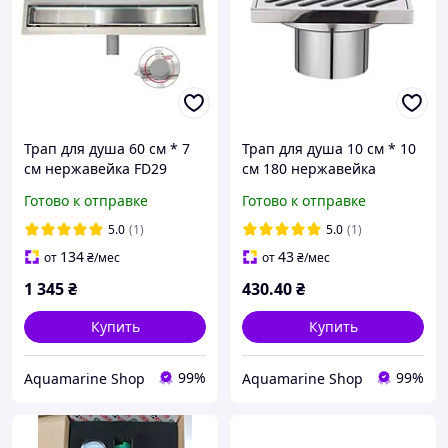
Трап для душа 60 см * 7
Трап для душа 10 см * 10
см нержавейка FD29
см 180 нержавейка
прямой отвод FD10
Готово к отправке
Готово к отправке
5.0
(1)
5.0
(1)
134
43
от
₴
/мес
от
₴
/мес
1 345
₴
430
.40
₴
Купить
Купить
99%
99%
Aquamarine Shop
Aquamarine Shop