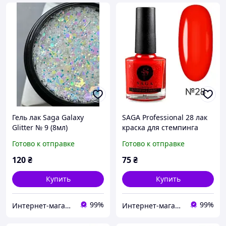
Гель лак Saga Galaxy
SAGA Professional 28 лак
Glitter № 9 (8мл)
краска для стемпинга
Глиттерный гель с
красная 8 мл.
Готово к отправке
Готово к отправке
молочным глитером.
120
₴
75
₴
Купить
Купить
99%
99%
Интернет-магазин CityManik Материалы для маникюра
Интернет-магазин CityManik Материалы для маникюра