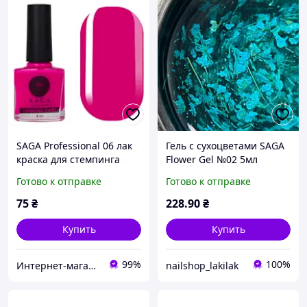
SAGA Professional 06 лак
Гель с сухоцветами SAGA
краска для стемпинга
Flower Gel №02 5мл
малиновая, ярко розовая
Готово к отправке
Готово к отправке
8 мл.
75
₴
228
.90
₴
Купить
Купить
99%
100%
Интернет-магазин CityManik Материалы для маникюра
nailshop_lakilak