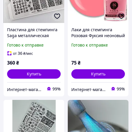
Пластина для стемпинга
Лаки для стемпинга
Saga металлическая
Розовая Фуксия неоновый
зимняя , снежинки
STAMPING NEON Saga-
Готово к отправке
Готово к отправке
Лак для стемпинга "Неон"
розовый 8мл
36
от
₴
/мес
360
₴
75
₴
Купить
Купить
99%
99%
Интернет-магазин CityManik Материалы для маникюра
Интернет-магазин CityManik Материалы для маникюра