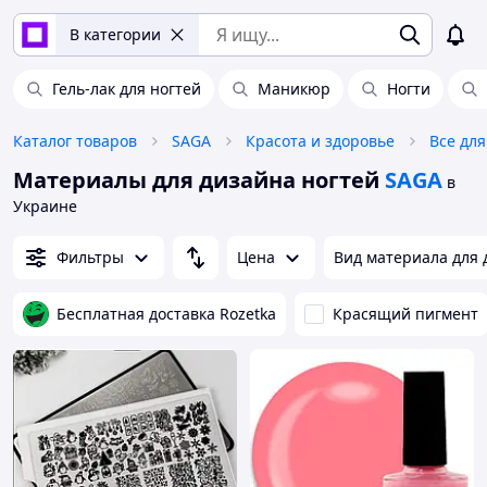
В категории
Гель-лак для ногтей
Маникюр
Ногти
Каталог товаров
SAGA
Красота и здоровье
Все дл
Материалы для дизайна ногтей
SAGA
в
Украине
Фильтры
Цена
Вид материала для 
Бесплатная доставка Rozetka
Красящий пигмент