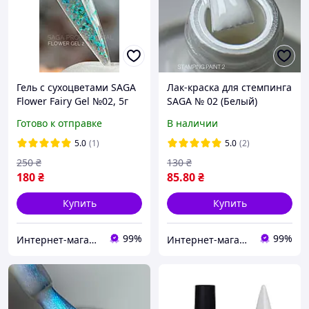
Гель с сухоцветами SAGA
Лак-краска для стемпинга
Flower Fairy Gel №02, 5г
SAGA № 02 (Белый)
Готово к отправке
В наличии
5.0
(1)
5.0
(2)
250
₴
130
₴
180
₴
85
.80
₴
Купить
Купить
99%
99%
Интернет-магазин Star Beauty
Интернет-магазин Star Beauty