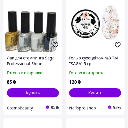
Лак для стемпинга Saga
Гель з сухоцвітом №8 ТМ
Professional Shine
"SAGA" 5 гр.
Stamping
Готово к отправке
Готово к отправке
85
₴
120
₴
Купить
Купить
95%
93%
CosmoBeauty
Nailspro.shop