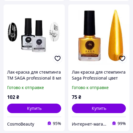
Лак-краска для стемпинга
Лак-краска для стемпинга
ТМ SAGA professional 8 мл
Saga Professional цвет
золото - Материалы для
Готово к отправке
Готово к отправке
стемпинг дизайна -
Стемпинг для ногтей
102
₴
75
₴
Купить
Купить
95%
99%
CosmoBeauty
Интернет-магазин CityManik Материалы для маникюра