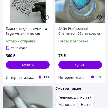
Пластина для стемпинга
SAGA Professional
Saga металлическая
Chameleon 05 лак краска
зимняя , снежинки
для стемпинга голубая
Готово к отправке
Готово к отправке
хамелеон 8 мл
36
от
₴
/мес
360
₴
75
₴
Купить
Купить
99%
99%
Интернет-магазин CityManik Материалы для маникюра
Интернет-магазин CityManik Материалы для маникюра
Смотри также
Гель-лак для ногтей
Маникюр
Ногти