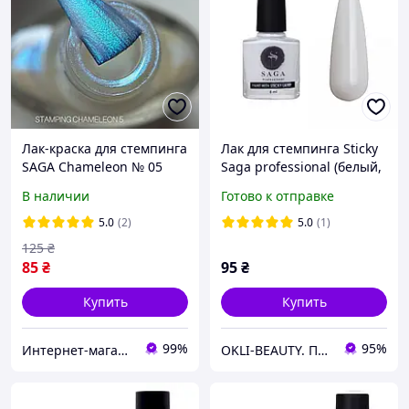
Лак-краска для стемпинга
Лак для стемпинга Sticky
SAGA Chameleon № 05
Saga professional (белый,
с липким слоем)
В наличии
Готово к отправке
5.0
(2)
5.0
(1)
125
₴
85
₴
95
₴
Купить
Купить
99%
95%
Интернет-магазин Star Beauty
OKLI-BEAUTY. Продукция для мастеров маникюра и бровистов.