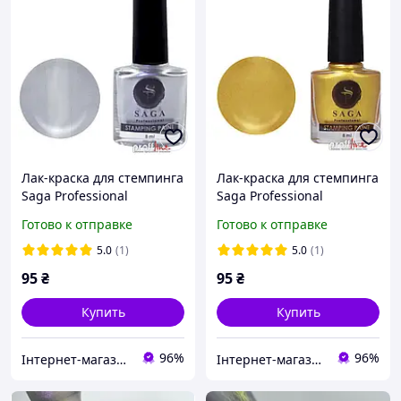
Лак-краска для стемпинга
Лак-краска для стемпинга
Saga Professional
Saga Professional
Stamping Paint №10
Stamping Paint №11
Готово к отправке
Готово к отправке
серебристый, 8 мл
золотистый, 8 мл
5.0
(1)
5.0
(1)
95
₴
95
₴
Купить
Купить
96%
96%
Інтернет-магазин матеріалів для нарощування нігтів та вій
Інтернет-магазин матеріалів для нарощування нігтів та вій