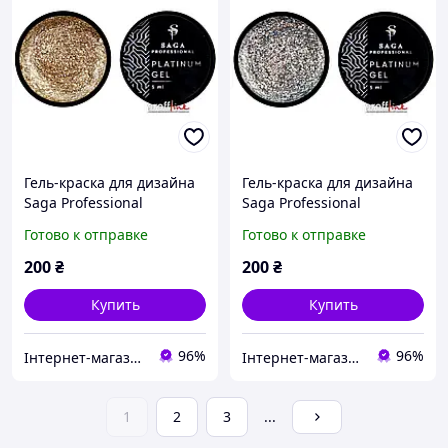
Гель-краска для дизайна
Гель-краска для дизайна
Saga Professional
Saga Professional
Platinum Paint №2
Platinum Paint №4
Готово к отправке
Готово к отправке
золотистая, 5 мл
серебристая, 5 мл
200
₴
200
₴
Купить
Купить
96%
96%
Інтернет-магазин матеріалів для нарощування нігтів та вій
Інтернет-магазин матеріалів для нарощування нігтів та вій
1
2
3
...