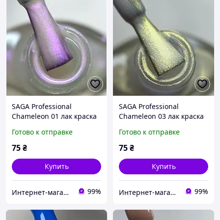
SAGA Professional
SAGA Professional
Chameleon 01 лак краска
Chameleon 03 лак краска
для стемпинга розово-
для стемпинга золотисто-
Готово к отправке
Готово к отправке
фиолетовый хамелеон 8
желтый хамелеон 8 мл
мл
75
₴
75
₴
Купить
Купить
99%
99%
Интернет-магазин CityManik Материалы для маникюра
Интернет-магазин CityManik Материалы для маникюра