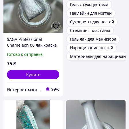
Гель с сухоцветами
Наклейки для ногтей
Сухоцветы для ногтей
Стемпинг пластины
Гель лак для маникюра
SAGA Professional
Chameleon 06 лак краска
Наращивание ногтей
для стемпинга серебро
Готово к отправке
Материалы для наращивания
хамелеон 8 мл
75
₴
Купить
99%
Интернет-магазин CityManik Материалы для маникюра