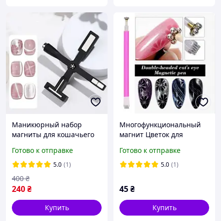
Маникюрный набор
Многофункциональный
магниты для кошачьего
магнит Цветок для
глаза, инструмент с 5
дизайна ногтей
Готово к отправке
Готово к отправке
магнитами
5.0
(1)
5.0
(1)
400
₴
240
₴
45
₴
Купить
Купить