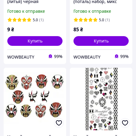
(литья) черная
(поталь) набор, микс
цветов
Готово к отправке
Готово к отправке
5.0
(1)
5.0
(1)
9
₴
85
₴
Купить
Купить
99%
99%
WOWBEAUTY
WOWBEAUTY