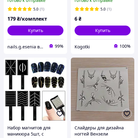
Готово к отправке
Готово к отправке
5.0
(1)
5.0
(1)
179
₴/комплект
6
₴
Купить
Купить
99%
100%
nails.g.esenia все для маникюра
Kogotki
Набор магнитов для
Слайдеры для дизайна
маникюра 5шт, с
ногтей Вензели