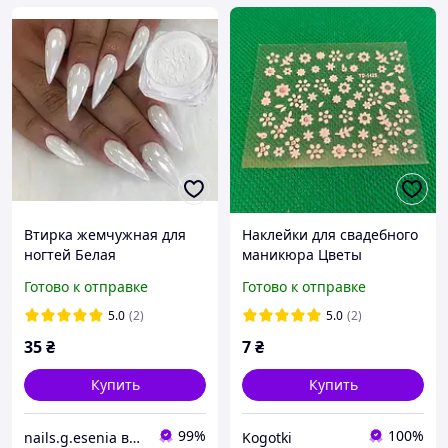
Втирка жемчужная для
Наклейки для свадебного
ногтей Белая
маникюра Цветы
самоклейки белые
Готово к отправке
Готово к отправке
5.0
(2)
5.0
(2)
35
₴
7
₴
Купить
Купить
99%
100%
nails.g.esenia все для маникюра
Kogotki