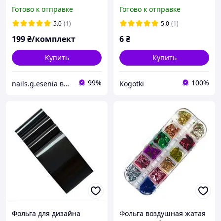
эффектом кошачий глаз,
Готово к отправке
Готово к отправке
№4 Черный
5.0
(1)
5.0
(1)
199
₴/комплект
6
₴
Купить
Купить
99%
100%
nails.g.esenia все для маникюра
Kogotki
Фольга для дизайна
Фольга воздушная жатая