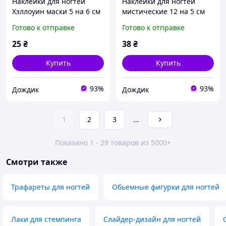
Наклейки для ногтей
Наклейки для ногтей
Хэллоуин маски 5 на 6 см
мистические 12 на 5 см
разноцветный
разноцветный
Готово к отправке
Готово к отправке
25
₴
38
₴
Купить
Купить
93%
93%
Дождик
Дождик
1
2
3
...
Показано 1 - 29 товаров из 5000+
Смотри также
Трафареты для ногтей
Обьемные фигурки для ногтей
Лаки для стемпинга
Слайдер-дизайн для ногтей