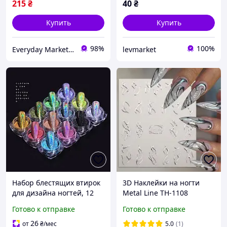
215
₴
40
₴
Купить
Купить
98%
100%
Everyday Market 0965612251
levmarket
Набор блестящих втирок
3D Наклейки на ногти
для дизайна ногтей, 12
Metal Line TH-1108
шт./набор
Готово к отправке
Готово к отправке
26
от
₴
/мес
5.0
(1)