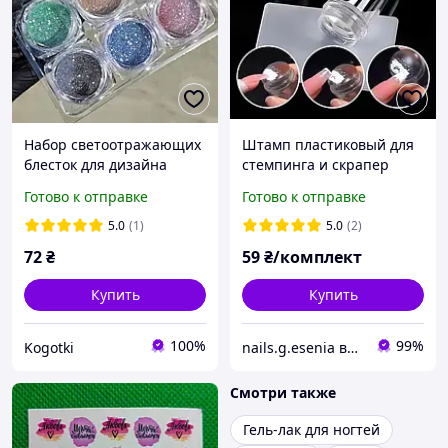
Набор светоотражающих
Штамп пластиковый для
блесток для дизайна
стемпинга и скрапер
ногтей 6 штук
Прозрачный
Готово к отправке
Готово к отправке
5.0
(1)
5.0
(2)
72
₴
59
₴/комплект
Купить
Купить
100%
99%
Kogotki
nails.g.esenia все для маникюра
Смотри также
Гель-лак для ногтей