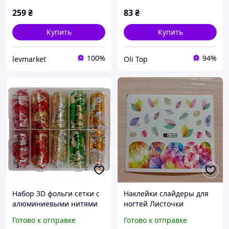
259
₴
83
₴
Купить
Купить
100%
94%
levmarket
Oli Top
Набор 3D фольги сетки с
Наклейки слайдеры для
алюминиевыми нитями
ногтей Листочки
для декора ногтей, бокс
Готово к отправке
Готово к отправке
10 шт Ассорти