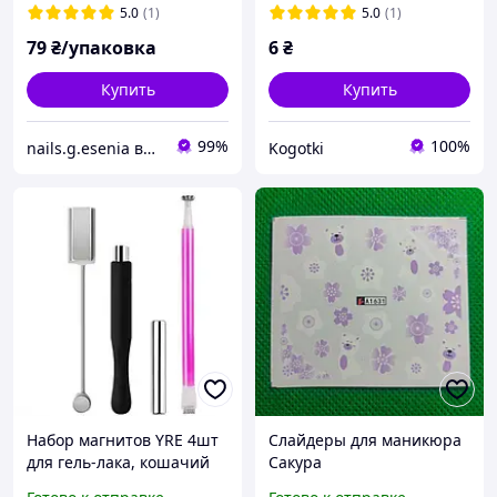
5.0
(1)
5.0
(1)
79
₴/упаковка
6
₴
Купить
Купить
99%
100%
nails.g.esenia все для маникюра
Kogotki
Набор магнитов YRE 4шт
Слайдеры для маникюра
для гель-лака, кошачий
Сакура
глаз 4в1