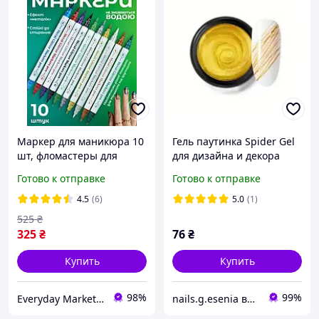
Маркер для маникюра 10
Гель паутинка Spider Gel
шт, фломастеры для
для дизайна и декора
рисования на ногтях
ногтей O&Nailmall 8мл
Готово к отправке
Готово к отправке
Золотая
4.5
(6)
5.0
(1)
525
₴
325
₴
76
₴
Купить
Купить
98%
99%
Everyday Market 0965612251
nails.g.esenia все для маникюра