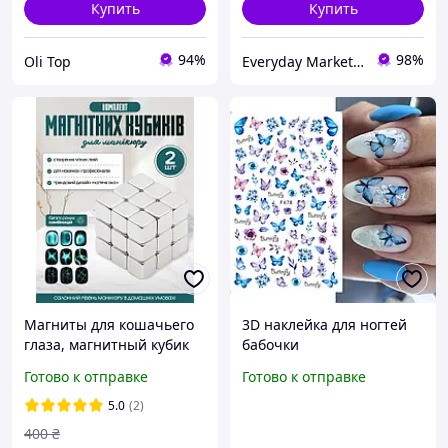
Купить
Купить
94%
98%
Oli Top
Everyday Market 0965612251
Магниты для кошачьего
3D наклейка для ногтей
глаза, магнитный кубик
бабочки
позволяєт создавать
Готово к отправке
Готово к отправке
узоры на ногтях, 2 шт
5.0
(2)
400
₴