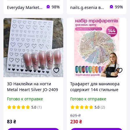
98%
99%
Everyday Market 0965612251
nails.g.esenia все для маникюра
3D Наклейки на ногти
Трафарет для маникюра
Metal Heart Silver JO-2409
содержит 144 стильные
наклейки, набор для
Готово к отправке
Готово к отправке
нейл-арта
5.0
(1)
5.0
(2)
625
₴
83
₴
230
₴