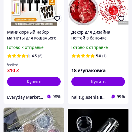
Маникюрный набор
Декор для дизайна
магниты для кошачьего
ногтей в баночке
глаза, 9 магнитов с
Красные сердечки
Готово к отправке
Готово к отправке
разными узорами
4.5
(8)
5.0
(1)
650
₴
310
₴
18
₴/упаковка
Купить
Купить
98%
99%
Everyday Market 0965612251
nails.g.esenia все для маникюра