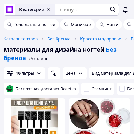
В категории
Гель-лак для ногтей
Маникюр
Ногти
Каталог товаров
Без бренда
Красота и здоровье
В
Материалы для дизайна ногтей
Без
бренда
в Украине
Фильтры
Цена
Вид материала для 
Бесплатная доставка Rozetka
Стемпинг
Би