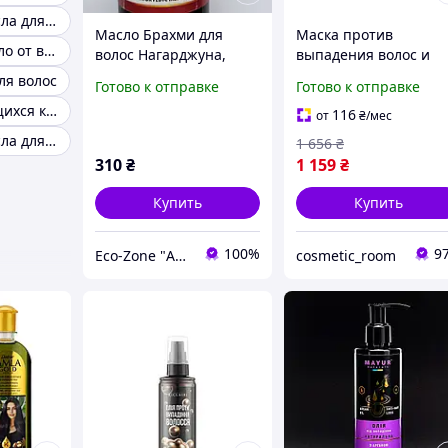
Индийские масла для волос
Масло Брахми для
Маска против
Аргановое масло от выпадения волос
волос Нагарджуна,
выпадения волос и
200мл Индия. Срок до
сыворотка для волос
ля волос
Готово к отправке
Готово к отправке
07/2027
Concentrate Serenoa 
Масло от секущихся кончиков волос
Аргановое масло
116
от
₴
/мес
Индийские масла для роста волос
1 656
₴
310
₴
1 159
₴
Купить
Купить
100%
9
Eco-Zone "Аюрведа для здоровья"
cosmetic_room