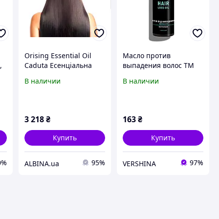
Orising Essential Oil
Масло против
,
Caduta Есенціальна
выпадения волос TM
олія проти випадіння
Mayur
В наличии
В наличии
ti
волосся 30 мл
3 218
₴
163
₴
Купить
Купить
0%
95%
97%
ALBINA.ua
VERSHINA