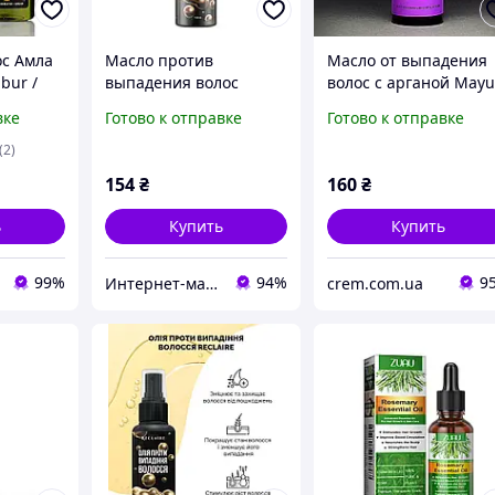
ос Амла
Масло против
Масло от выпадения
bur /
выпадения волос
волос с арганой Mayu
Oil /
Reclaire
200 мл
вке
Готово к отправке
Готово к отправке
(2)
154
₴
160
₴
ь
Купить
Купить
99%
94%
9
Интернет-магазин "Ваш Замок"
crem.com.ua