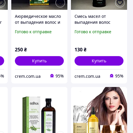
Аюрведическое масло
Смесь масел от
r
от выпадения волос и
выпадения волос
от перхоти Kesh King
Mayur 120 мл
Готово к отправке
Готово к отправке
100 мл
250
₴
130
₴
Купить
Купить
5%
95%
95%
crem.com.ua
crem.com.ua