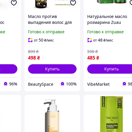
Масло против
Натуральное масло
ос
выпадения волос для
розмарина Zuau
л D9-2026
укрепления, роста и
против выпадения
вке
Готово к отправке
Готово к отправке
питания волос с
волос и для ухода
натуральными
50
48
от
₴
/мес
от
₴
/мес
маслами Reclaire 100
899
₴
590
₴
мл
498
₴
485
₴
ь
Купить
Купить
96%
100%
9
BeautySpace
VibeMarket