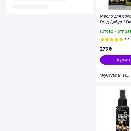
Масло для вол
Голд Дабур / Da
Amla Gold Hair 
Готово к отпра
ОАЭ / 200 мл
5.0
273
₴
Купит
"Ayurveda" Интернет магазин аюрведических товаров из Индии