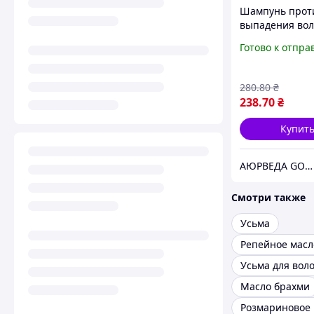
Шампунь прот
выпадения вол
мл, Хималая; An
Готово к отпра
fall shampoo 10
Himalaya
280
.80
₴
238
.70
₴
Купит
АЮРВЕДА GOLD - магазин аюрведических средств для здоровья
Смотри также
Усьма
Усьма для вол
Масло брахми