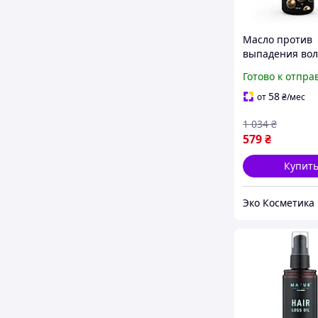
Масло против
выпадения вол
Reclaire 120 м
Готово к отпра
58
от
₴
/мес
1 034
₴
579
₴
Купит
Эко Косметика