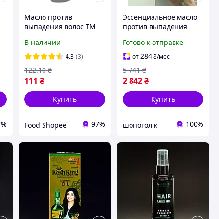
Масло против
Эссенциальное масло
выпадения волос TM
против выпадения
Mayur 120 мл
волос - Orising, 30 мл
В наличии
Готово к отправке
+
Итальянский бренд
284
4.3
(3)
от
₴
/мес
122
.10
₴
5 741
₴
111
₴
2 842
₴
Купить
Купить
7%
97%
100%
Food Shopee
шопоголік