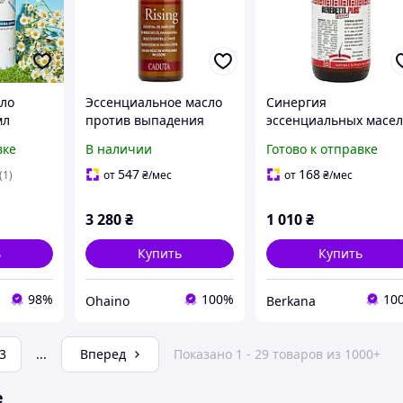
ло
Эссенциальное масло
Синергия
мл
против выпадения
эссенциальных масел
редство
волос Orising Essential
капли от выпадения
вке
В наличии
Готово к отправке
волос,
Oil Caduta 30 мл, 30
волос Alan Jey Benedet
Plus Gocce 50 мл
547
168
(1)
от
₴
/мес
от
₴
/мес
е eps
3 280
₴
1 010
₴
ь
Купить
Купить
98%
100%
10
Ohaino
Berkana
3
...
Вперед
Показано 1 - 29 товаров из 1000+
е