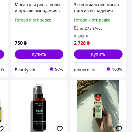
Масло для роста волос
Эссенциальное масло
и против выпадения с
против выпадения
up
экстрактом чили
Orising Essential Oil
Готово к отправке
Готово к отправке
RoBeauty, 51мл
Caduta,30 мл
273
от
₴
/мес
5 456
₴
750
₴
2 728
₴
Купить
Купить
8%
97%
100%
BeautyLab
шопоголік