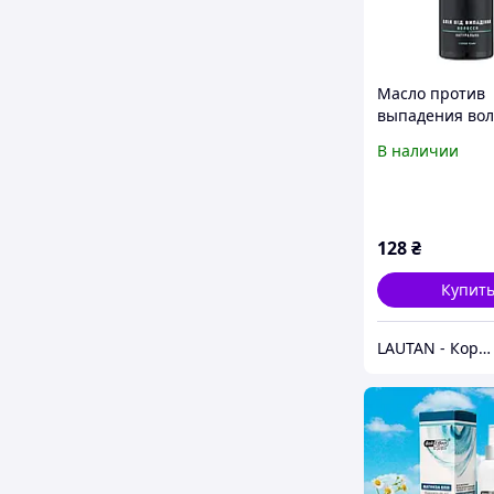
Масло против
выпадения вол
"Mayur" 120 мл
В наличии
128
₴
Купит
LAUTAN - Корейська Косметика