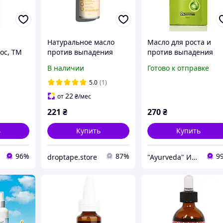
Натуральное масло
Масло для роста и
ос, ТМ
против выпадения
против выпадения
волос ТМ Comex 150
волос Тричуп для
В наличии
Готово к отправке
мл.
здоровых, длинных и
крепких волос Trichu
5.0
(1)
oil Healthy Long &
22
от
₴
/мес
Strong 100 ml
221
₴
270
₴
ь
Купить
Купить
96%
87%
9
droptape.store
"Ayurveda" Интернет магазин аюрведических товаров из Индии