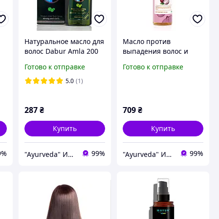
Натуральное масло для
Масло против
волос Dabur Amla 200
выпадения волос и
мл Hair Oil.
укрепления с
Готово к отправке
Готово к отправке
экстрактом лука и с
p
витаминами Е, Onion
5.0
(1)
Hair Oil Jiva 200 ml
287
₴
709
₴
Купить
Купить
9%
99%
99%
"Ayurveda" Интернет магазин аюрведических товаров из Индии
"Ayurveda" Интернет магазин аюрведических товаров из Индии