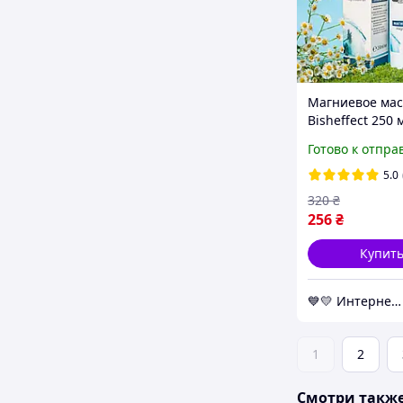
Магниевое мас
Bisheffect 250 
натуральное с
Готово к отпра
от выпадения 
питание и
5.0
восстановлени
320
₴
256
₴
Купит
💙💛 Интернет-магазин Non-Stop 🎁％🚚 ⤵
1
2
Смотри такж