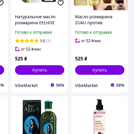
Натуральное масло
Масло розмарина
розмарина EELHOE
ZUAU против
против выпадения
выпадения волос и для
Готово к отправке
Готово к отправке
волос и для ухода 100
для ухода
мл
52
5.0
(1)
от
₴
/мес
52
от
₴
/мес
525
₴
525
₴
Купить
Купить
8%
98%
98%
VibeMarket
VibeMarket