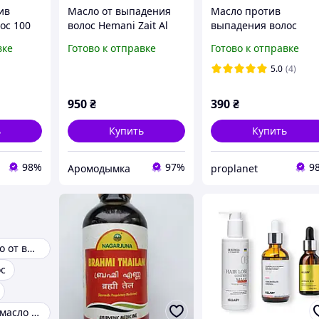
ив
Масло от выпадения
Масло против
ос 100
волос Hemani Zait Al
выпадения волос
ti-hair
Hayee 250 мл
Тричуп Тричап, Trich
вке
Готово к отправке
Готово к отправке
0 ml,
Hair Fall Control Oil,
vasu, 200 мл.
5.0
(4)
950
₴
390
₴
ь
Купить
Купить
98%
97%
9
Аромодымка
proplanet
Репейное масло от выпадения волос
ос
Розмариновое масло для волос mielle