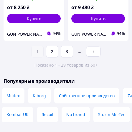
чорний (Anodizing black)
(Cerakote - armor black)
кріплення Пікатінні для
кріплення для АК
от
8 250
₴
от
9 490
₴
АKDAS
Купить
Купить
94%
94%
GUN POWER NATION
GUN POWER NATION
1
2
3
...
Показано 1 - 29 товаров из 60+
Популярные производители
Militex
Kiborg
Собственное производство
Z
Kombat UK
Recoil
No brand
Sturm Mil-Tec