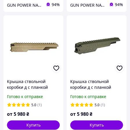
94%
94%
GUN POWER NATION
GUN POWER NATION
Крышка ствольной
Крышка ствольной
коробки д с планкой
коробки д с планкой
Picatinny для автомата
Picatinny для автомата
Готово к отправке
Готово к отправке
Церакот (Cerakote - coyote
Церакот (Cerakote - o.d.
tan)
green)
5.0
(1)
5.0
(1)
от
5 980
₴
от
5 980
₴
Купить
Купить