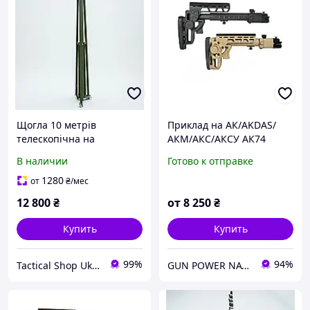
Щогла 10 метрів
Приклад на АК/AKDAS/
телескопічна на
АКМ/АКС/АКСУ АК74
ексцентриках,
Приклад сладной
В наличии
Готово к отправке
Стандартна комплектація
1280
от
₴
/мес
12 800
₴
от
8 250
₴
Купить
Купить
99%
94%
Tactical Shop Ukraine
GUN POWER NATION