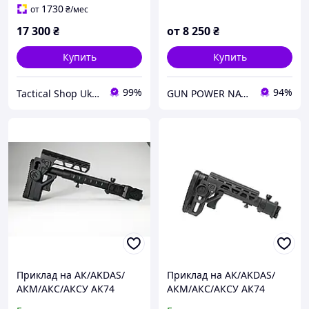
1730
от
₴
/мес
17 300
₴
от
8 250
₴
Купить
Купить
99%
94%
Tactical Shop Ukraine
GUN POWER NATION
Приклад на АК/AKDAS/
Приклад на АК/AKDAS/
АКМ/АКС/АКСУ АК74
АКМ/АКС/АКСУ АК74
Приклад сладной Анод
Приклад сладной Анод