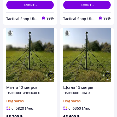
Купить
Купить
99%
99%
Tactical Shop Ukraine
Tactical Shop Ukraine
Мачта 12 метров
Щогла 15 метрів
телескопическая с
телескопічна з
лебедкой Електролебідка
електролебідкою
Под заказ
Под заказ
5820
6360
от
₴
/мес
от
₴
/мес
58 200
₴
63 600
₴