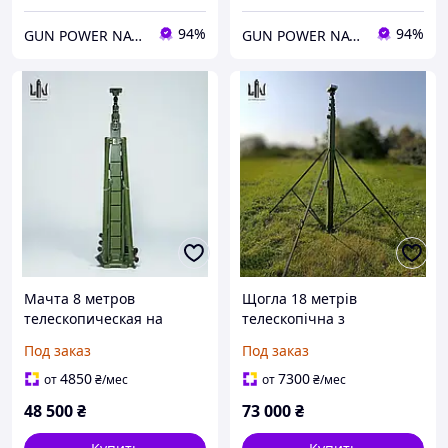
94%
94%
GUN POWER NATION
GUN POWER NATION
Мачта 8 метров
Щогла 18 метрів
телескопическая на
телескопічна з
эксцентриках
електролебідкою
Под заказ
Под заказ
Електролебідка
4850
7300
от
₴
/мес
от
₴
/мес
48 500
₴
73 000
₴