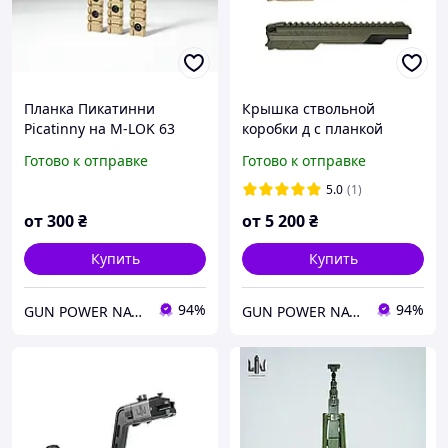
Планка Пикатинни
Крышка ствольной
Picatinny на M-LOK 63
коробки д с планкой
мм/80 мм/140мм
Picatinny для автомата
Готово к отправке
Готово к отправке
крепления для фонаря
сошек рукоятки
5.0
(1)
от
300
₴
от
5 200
₴
Купить
Купить
94%
94%
GUN POWER NATION
GUN POWER NATION