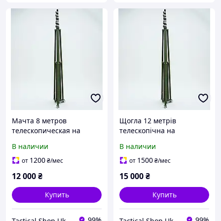
Мачта 8 метров
Щогла 12 метрів
телескопическая на
телескопічна на
эксцентриках.Стандартна
ексцентриках,
В наличии
В наличии
комплектація
Стандартна комплектація
1200
1500
от
₴
/мес
от
₴
/мес
12 000
₴
15 000
₴
Купить
Купить
99%
99%
Tactical Shop Ukraine
Tactical Shop Ukraine