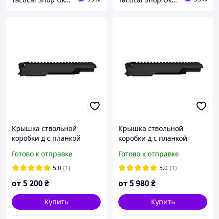
Крышка ствольной
Крышка ствольной
коробки д с планкой
коробки д с планкой
Picatinny для автомата
Picatinny для автомата
Готово к отправке
Готово к отправке
Анодування чорний
Церакот (Cerakote - armor
(Anodizing black)
black)
5.0
(1)
5.0
(1)
от
5 200
₴
от
5 980
₴
Купить
Купить