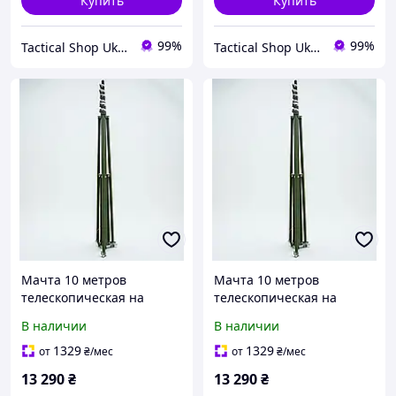
Купить
Купить
99%
99%
Tactical Shop Ukraine
Tactical Shop Ukraine
Мачта 10 метров
Мачта 10 метров
телескопическая на
телескопическая на
эксцентриках, Перехідник
эксцентриках, Перехідник
В наличии
В наличии
Avenger 3/8"
Alientech 1/4"
1329
1329
от
₴
/мес
от
₴
/мес
13 290
₴
13 290
₴