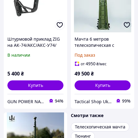
Штурмовой приклад ZIG
Мачта 6 метров
на АК-74/АКС/АКС-У74/
телескопическая с
АКМС/АКМ
лебедкой
В наличии
Под заказ
4950
от
₴
/мес
5 400
₴
49 500
₴
Купить
Купить
94%
99%
GUN POWER NATION
Tactical Shop Ukraine
Смотри также
Телескопическая мачта
Тюнинг