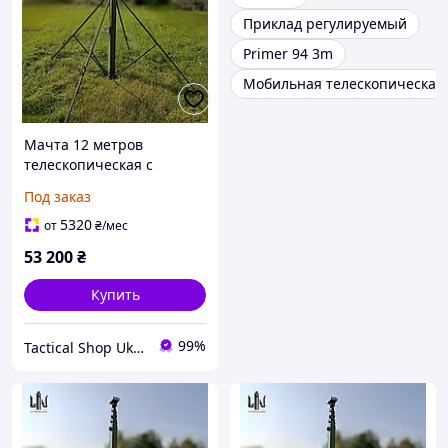
Приклад регулируемый
Primer 94 3m
Мобильная телескопическая
Мачта 12 метров
телескопическая с
лебедкой
Под заказ
5320
от
₴
/мес
53 200
₴
Купить
99%
Tactical Shop Ukraine