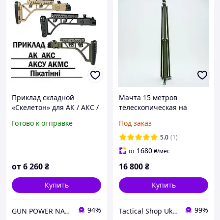
Приклад складной
Мачта 15 метров
«Скелетон» для АК / АКС /
телескопическая на
АКМС / АКСУ / AKDAS,
эксцентриках.Стандартна
Готово к отправке
Под заказ
регулируемый,
комплектація
алюминий
5.0
(1)
1680
от
₴
/мес
от
6 260
₴
16 800
₴
Купить
Купить
94%
99%
GUN POWER NATION
Tactical Shop Ukraine