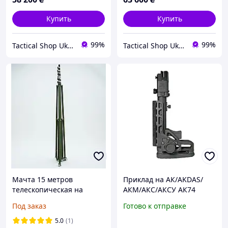
Купить
Купить
99%
99%
Tactical Shop Ukraine
Tactical Shop Ukraine
Мачта 15 метров
Приклад на АК/AKDAS/
телескопическая на
АКМ/АКС/АКСУ АК74
эксцентриках, Перехідник
Приклад сладной Анод
Под заказ
Готово к отправке
Avenger 3/8"
чорний (Anodizing black)
кріплення для АК
5.0
(1)