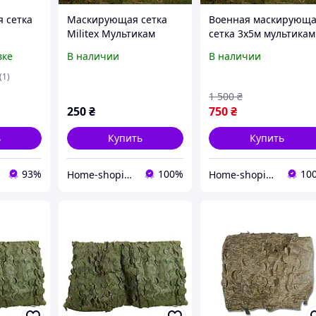
 сетка
Маскирующая сетка
Военная маскирующ
Militex Мультикам
сетка 3х5м мультикам
,
2х2,5м (площадь 5
Маскировочные сетк
вке
В наличии
В наличии
фляжная
кв.м.)
людения
(1)
иях
1 500
₴
250
₴
750
₴
ь
Купить
Купить
93%
100%
10
Home-shopinng
Home-shopinng