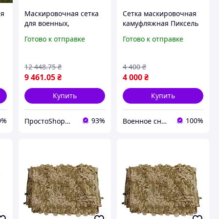
ая
Маскировочная сетка
Сетка маскировочная
для военных,
камуфляжная Пиксель
и
тактический
8×10 м 80 кв.м для
Готово к отправке
Готово к отправке
камуфляжный элемент
авто, техники и
с изображением
укрытий Militex
зелёных листьев
12 448
.75
₴
4 400
₴
9 461
.05
₴
4 000
₴
Купить
Купить
0%
93%
100%
ПростоShop🛒 - онлайн магазин простых товаров💡
Военное снаряжение, дроны и БПЛА | интернет-магазин QUASAR