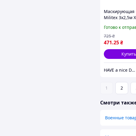
Маскирующая 
Militex 3х2,5м
Готово к отпра
725
₴
471
.25
₴
Купит
HAVE a nice DAY
1
2
Смотри такж
Военные това