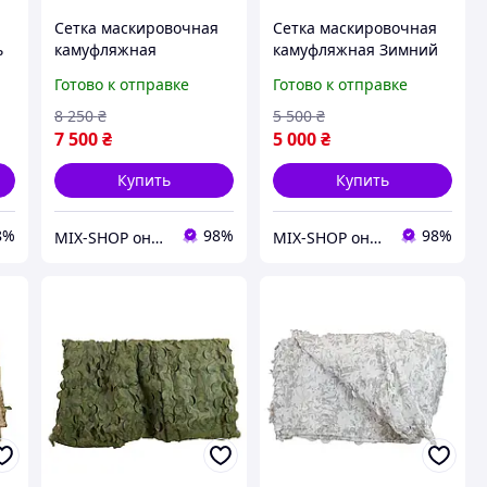
Сетка маскировочная
Сетка маскировочная
ь
камуфляжная
камуфляжная Зимний
Камуфляж 10×15 м 150
мультикам 10×10 м 100
Готово к отправке
Готово к отправке
кв.м для авто, техники
кв.м для авто, техники
и укрытий Militex
и укрытий Militex
8 250
₴
5 500
₴
7 500
₴
5 000
₴
Купить
Купить
8%
98%
98%
MIX-SHOP онлайн магазин
MIX-SHOP онлайн магазин