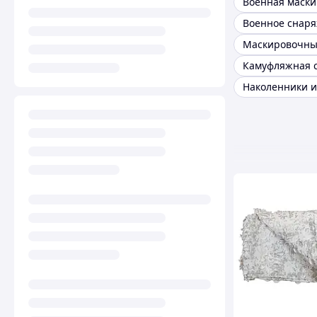
Военное снар
Маскировочны
Камуфляжная с