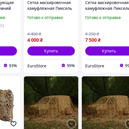
рующая
Сетка маскировочная
Сетка маскировочная
Зимний
камуфляжная Пиксель
камуфляжная Пиксел
м
8×10 м 80 кв.м для
10×15 м 150 кв.м для
вке
Готово к отправке
Готово к отправке
м.)
авто, техники и
авто, техники и
укрытий Militex
укрытий Militex
(1)
4 400
₴
8 250
₴
4 000
₴
7 500
₴
ь
Купить
Купить
93%
99%
9
EuroStore
EuroStore