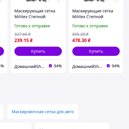
Маскирующая сетка
Маскирующая сетка
Militex Степной
Militex Степной
мультикам 2х2,5м
мультикам 2х5м
Готово к отправке
Готово к отправке
(площадь 5 кв.м.)
(площадь 10 кв.м.)
327
.60
₴
655
.20
₴
239
.15
₴
478
.30
₴
Купить
Купить
4%
94%
94%
ДомашнийShop🏡✨ - заказ онлайн, не выходя из дома💕
ДомашнийShop🏡✨ - заказ онлайн, не выходя из дома💕
Маскировочная сетка для авто