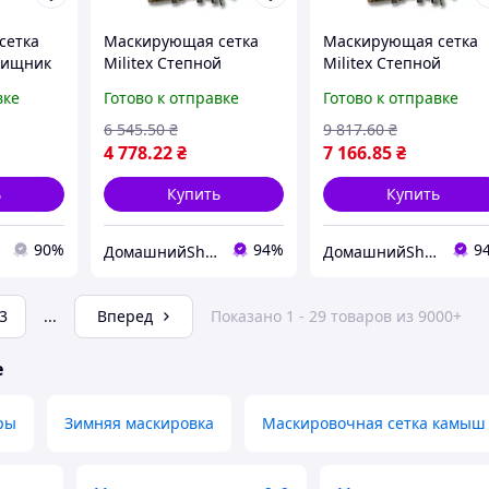
сетка
Маскирующая сетка
Маскирующая сетка
 Хищник
Militex Степной
Militex Степной
мультикам 10х10м
мультикам 10х15м
вке
Готово к отправке
Готово к отправке
(площадь 100 кв.м.)
(площадь 150 кв.м.)
6 545
.50
₴
9 817
.60
₴
4 778
.22
₴
7 166
.85
₴
ь
Купить
Купить
90%
94%
9
ДомашнийShop🏡✨ - заказ онлайн, не выходя из дома💕
ДомашнийShop🏡✨ - заказ онлайн, не выходя из дома💕
3
...
Вперед
Показано 1 - 29 товаров из 9000+
е
ры
Зимняя маскировка
Маскировочная сетка камыш