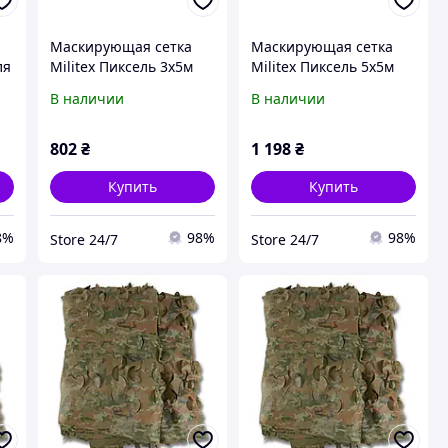
Маскирующая сетка
Маскирующая сетка
ля
Militex Пиксель 3х5м
Militex Пиксель 5х5м
л
(площадь 15 кв.м.)
(площадь 25 кв.м.)
В наличии
В наличии
802
₴
1 198
₴
Купить
Купить
8%
98%
98%
Store 24/7
Store 24/7