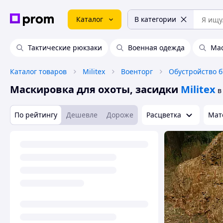
Каталог
В категории
Тактические рюкзаки
Военная одежда
Мас
Каталог товаров
Militex
Военторг
Обустройство 
Маскировка для охоты, засидки
Militex
в
По рейтингу
Дешевле
Дороже
Расцветка
Мат