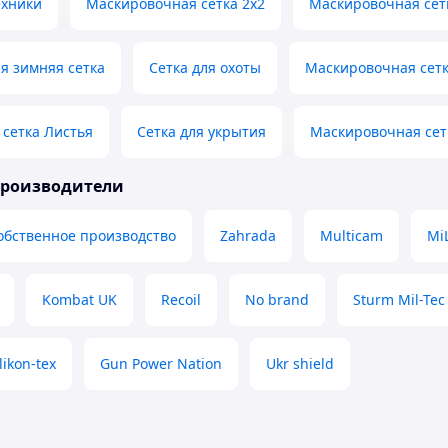
ехники
Маскировочная сетка 2х2
Маскировочная сет
я зимняя сетка
Сетка для охоты
Маскировочная сетк
сетка Листья
Сетка для укрытия
Маскировочная сет
производители
обственное производство
Zahrada
Multicam
MiL
Kombat UK
Recoil
No brand
Sturm Mil-Tec
likon-tex
Gun Power Nation
Ukr shield