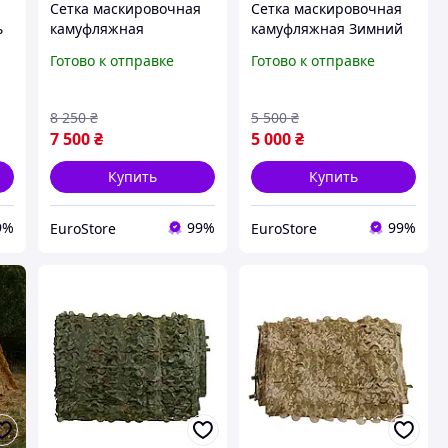
Сетка маскировочная
Сетка маскировочная
ь
камуфляжная
камуфляжная Зимний
Камуфляж 10×15 м 150
мультикам 10×10 м 100
Готово к отправке
Готово к отправке
кв.м для авто, техники
кв.м для авто, техники
и укрытий Militex
и укрытий Militex
8 250
₴
5 500
₴
7 500
₴
5 000
₴
Купить
Купить
9%
99%
99%
EuroStore
EuroStore