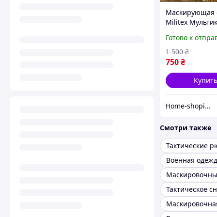
Маскирующая 
Militex Мульти
сетка для вое
Готово к отпра
1 500
₴
750
₴
Купит
Home-shopinng
Смотри также
Тактические р
Военная одеж
Маскировочны