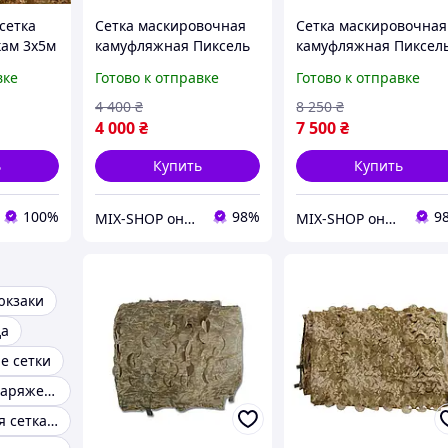
сетка
Сетка маскировочная
Сетка маскировочная
кам 3х5м
камуфляжная Пиксель
камуфляжная Пиксел
нных
8×10 м 80 кв.м для
10×15 м 150 кв.м для
вке
Готово к отправке
Готово к отправке
авто, техники и
авто, техники и
укрытий Militex
укрытий Militex
4 400
₴
8 250
₴
4 000
₴
7 500
₴
ь
Купить
Купить
100%
98%
9
MIX-SHOP онлайн магазин
MIX-SHOP онлайн магазин
юкзаки
да
е сетки
Тактическое снаряжение
Маскировочная сетка для машины