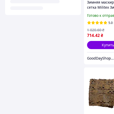
Зимняя маски
сетка Militex 
мультикам 3х5
Готово к отпра
(площадь 15 кв.
5.0
1 020
.60
₴
714
.42
₴
Купит
GoodDayShop - Онлайн магазин различных товаров