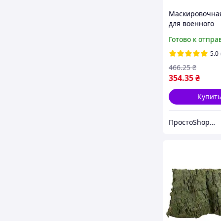
Маскировочная
для военного
использования
Готово к отпра
прочная каму
защита от наб
5.0
в любых услов
466
.25
₴
354
.35
₴
Купит
ПростоShop🛒 - онлайн магазин простых товаров💡