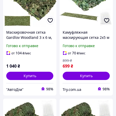
Маскировочная сетка
Камуфляжная
Gardlov Woodland 3 x 6 м,
маскирующая сетка 2x5 м
теневая и защитная,
Gardlov 27383 + 100 шт.
Готово к отправке
Готово к отправке
водостойкая, усиленные
стяжек
края + 100 стяжек в
104
70
от
₴
/мес
от
₴
/мес
комплекте (27385)
899
₴
1 040
₴
699
₴
Купить
Купить
98%
98%
"АвтоДім"
Try.com.ua