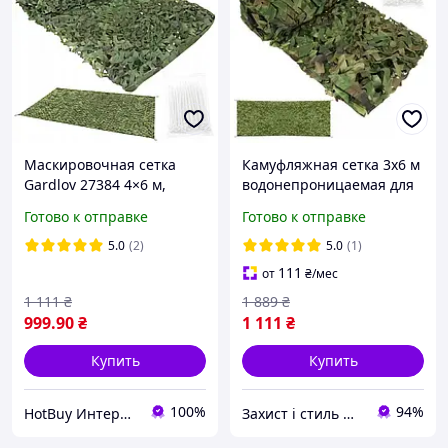
Маскировочная сетка
Камуфляжная сетка 3x6 м
Gardlov 27384 4×6 м,
водонепроницаемая для
камуфляж, водостойкая
затенения и маскировки
Готово к отправке
Готово к отправке
100 стяжек Gardlov
5.0
(2)
5.0
(1)
111
от
₴
/мес
1 111
₴
1 889
₴
999
.90
₴
1 111
₴
Купить
Купить
100%
94%
HotBuy Интернет-магазин
Захист і стиль — в одному магазині