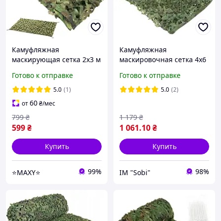
Камуфляжная
Камуфляжная
маскирующая сетка 2x3 м
маскировочная сетка 4x6
Gardlov 27386 + 100 шт.
м Gardlov 27384
Готово к отправке
Готово к отправке
стяжек
водостойкая для сада и
укрытия + 100 шт. стяжек
5.0
(1)
5.0
(2)
60
от
₴
/мес
799
₴
1 179
₴
599
₴
1 061
.10
₴
Купить
Купить
99%
98%
⭐MAXY⭐
ІМ "Sobi"