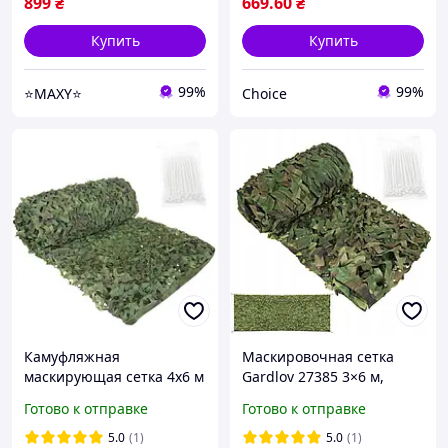
899
₴
669
.60
₴
Купить
Купить
99%
99%
⭐MAXY⭐
Choice
Камуфляжная
Маскировочная сетка
маскирующая сетка 4x6 м
Gardlov 27385 3×6 м,
Gardlov 27384 + 100 шт.
камуфляж, водостойкая
Готово к отправке
Готово к отправке
стяжек
5.0
(1)
5.0
(1)