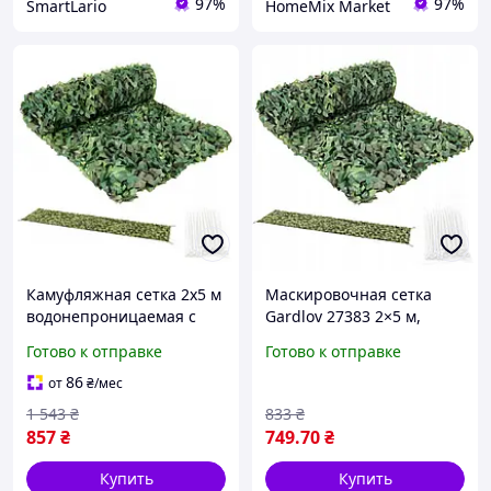
97%
97%
SmartLario
HomeMix Market
Камуфляжная сетка 2x5 м
Маскировочная сетка
водонепроницаемая с
Gardlov 27383 2×5 м,
100 стяжками для забора
камуфляж, водостойкая
Готово к отправке
Готово к отправке
и маскировки Gardlov
цвет Woodland
86
от
₴
/мес
1 543
₴
833
₴
857
₴
749
.70
₴
Купить
Купить