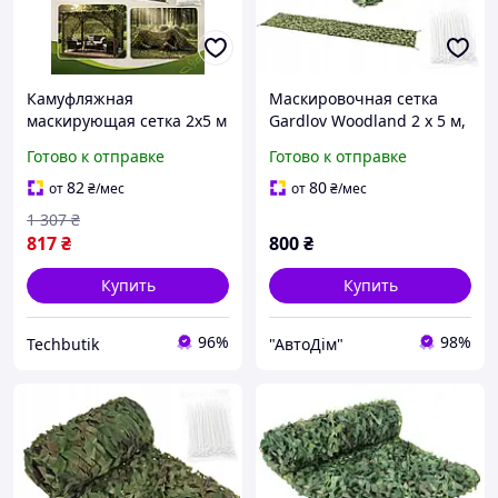
Камуфляжная
Маскировочная сетка
маскирующая сетка 2x5 м
Gardlov Woodland 2 x 5 м,
водонепроницаемая для
теневая и защитная,
Готово к отправке
Готово к отправке
забора и кемпинга цвет
водостойкая, усиленные
Woodland 100 стяжек
края + 100 стяжек в
82
80
от
₴
/мес
от
₴
/мес
GARDLOV
комплекте (27383)
1 307
₴
817
₴
800
₴
Купить
Купить
96%
98%
Techbutik
"АвтоДім"