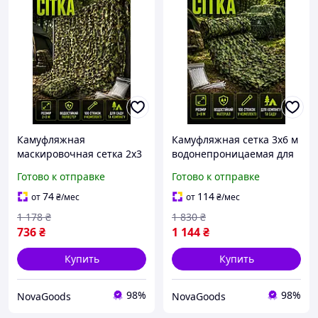
Камуфляжная
Камуфляжная сетка 3x6 м
маскировочная сетка 2x3
водонепроницаемая для
м для кемпинга и сада
кемпинга 100 стяжек
Готово к отправке
Готово к отправке
100 стяжек Полиэстер
зеленый Gardlov REM-983
Зеленый Gardlov REM-982
74
114
от
₴
/мес
от
₴
/мес
1 178
₴
1 830
₴
736
₴
1 144
₴
Купить
Купить
98%
98%
NovaGoods
NovaGoods