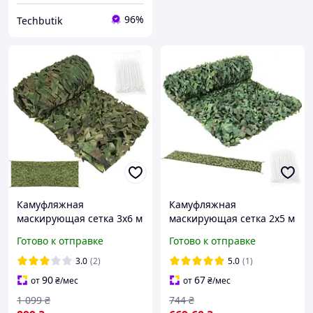
96%
Techbutik
Камуфляжная
Камуфляжная
маскирующая сетка 3x6 м
маскирующая сетка 2x5 м
Gardlov 27385 + 100 шт.
Gardlov 27383 + 100 шт.
Готово к отправке
Готово к отправке
стяжек
стяжек
3.0
(2)
5.0
(1)
90
67
от
₴
/мес
от
₴
/мес
1 099
₴
744
₴