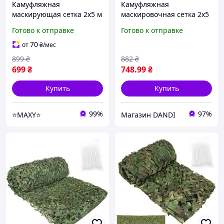
Камуфляжная
Камуфляжная
маскирующая сетка 2x5 м
маскировочная сетка 2x5
Gardlov 27383 + 100 шт.
м Gardlov 27383+100 шт.
Готово к отправке
Готово к отправке
стяжек
стяжек
70
от
₴
/мес
899
₴
882
₴
699
₴
748
.99
₴
Купить
Купить
99%
97%
⭐MAXY⭐
Магазин DANDI