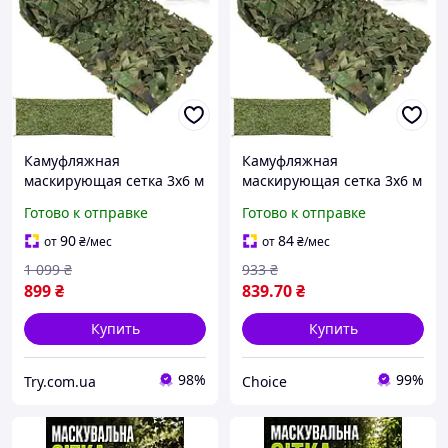
Камуфляжная
Камуфляжная
маскирующая сетка 3x6 м
маскирующая сетка 3x6 м
Gardlov 27385 + 100 шт.
Gardlov 27385 + 100 шт.
Готово к отправке
Готово к отправке
стяжек
стяжек
90
84
от
₴
/мес
от
₴
/мес
1 099
₴
933
₴
899
₴
839
.70
₴
Купить
Купить
98%
99%
Try.com.ua
Choice