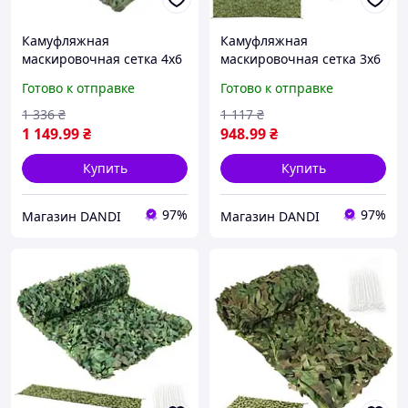
Камуфляжная
Камуфляжная
маскировочная сетка 4x6
маскировочная сетка 3x6
м Gardlov 27384+100 шт.
м Gardlov 27385+100 шт.
Готово к отправке
Готово к отправке
стяжек
стяжек
1 336
₴
1 117
₴
1 149
.99
₴
948
.99
₴
Купить
Купить
97%
97%
Магазин DANDI
Магазин DANDI