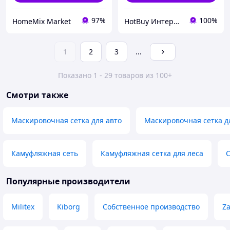
97%
100%
HomeMix Market
HotBuy Интернет-магазин
1
2
3
...
Показано 1 - 29 товаров из 100+
Смотри также
Маскировочная сетка для авто
Маскировочная сетка д
Камуфляжная сеть
Камуфляжная сетка для леса
С
Популярные производители
Militex
Kiborg
Собственное производство
Z