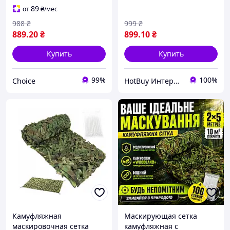
89
от
₴
/мес
988
₴
999
₴
889
.20
₴
899
.10
₴
Купить
Купить
99%
100%
Choice
HotBuy Интернет-магазин
Камуфляжная
Маскирующая сетка
маскировочная сетка
камуфляжная с