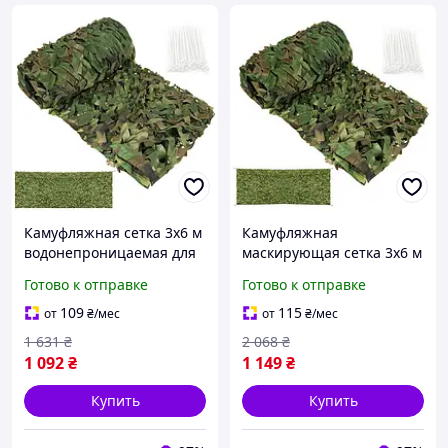
Камуфляжная сетка 3x6 м
Камуфляжная
водонепроницаемая для
маскирующая сетка 3x6 м
кемпинга 100 стяжек
водонепроницаемая с
Готово к отправке
Готово к отправке
GARDLOV PR-379
100 стяжками для сада
кемпинга Gardlov
109
115
от
₴
/мес
от
₴
/мес
1 631
₴
2 068
₴
1 092
₴
1 149
₴
Купить
Купить