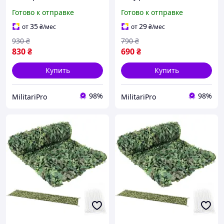
Gardlov 27385 (3×6 м,
креплением Gardlov 2×5м
Готово к отправке
Готово к отправке
Woodland, с
для автомобиля укрытия
креплениями)
дачи сада охоты туризма
35
29
от
₴
/мес
от
₴
/мес
100 стяжек в комплекте
930
₴
790
₴
830
₴
690
₴
Купить
Купить
98%
98%
MilitariPro
MilitariPro