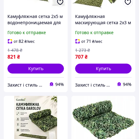
Камуфляжная сетка 2x5 м
Камуфляжная
водонепроницаемая для
маскирующая сетка 2x3 м
забора садов кемпинга
водонепроницаемая с
Готово к отправке
Готово к отправке
100 стяжек Gardlov
100 стяжками для сада
кемпинга и полевых
82
71
от
₴
/мес
от
₴
/мес
работ Gardlov
1 478
₴
1 273
₴
821
₴
707
₴
Купить
Купить
94%
94%
Захист і стиль — в одному магазині
Захист і стиль — в одному магазині