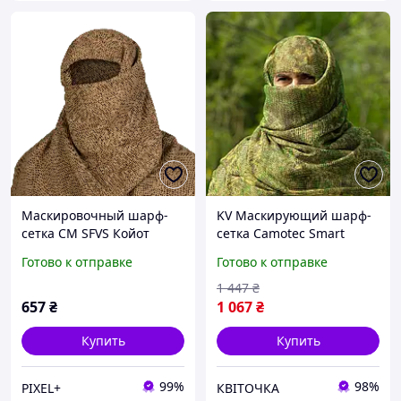
Маскировочный шарф-
KV Маскирующий шарф-
сетка CM SFVS Койот
сетка Camotec Smart
(7022)
Model зеленый M для
Готово к отправке
Готово к отправке
снайперов защита лица и
головы 99/KVI
1 447
₴
657
₴
1 067
₴
Купить
Купить
99%
98%
PIXEL+
КВІТОЧКА