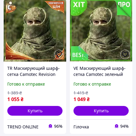
TR Маскирующий шарф-
VE Маскирующий шарф-
сетка Camotec Revision
сетка Camotec зеленый
3.0 Sp зеленый M для
New Version M для
Готово к отправке
Готово к отправке
снайперов защита лица и
снайперов защита лица и
головы SpeR-4N
головы N6W_VER
1 389
₴
1 415
₴
1 055
₴
1 049
₴
Купить
Купить
96%
94%
TREND ONLINE
Гілочка