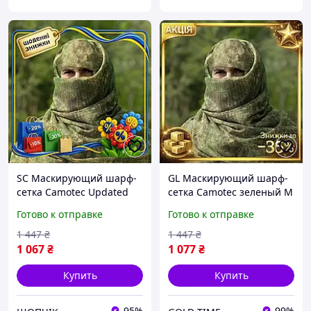
SC Маскирующий шарф-
GL Маскирующий шарф-
сетка Camotec Updated
сетка Camotec зеленый M
Form зеленый M для
для снайперов защита
Готово к отправке
Готово к отправке
снайперов защита лица и
лица и головы LO31\PR
головы CH2_99K
1 447
₴
1 447
₴
1 067
₴
1 077
₴
Купить
Купить
95%
99%