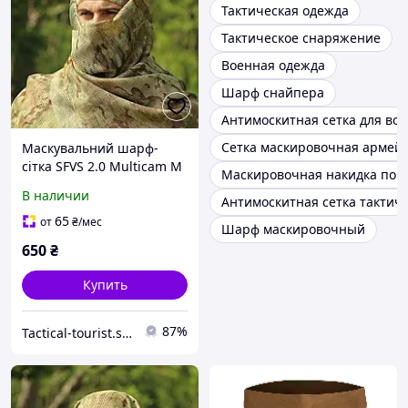
Тактическая одежда
Тактическое снаряжение
Военная одежда
Шарф снайпера
Антимоскитная сетка для во
Сетка маскировочная армей
Маскувальний шарф-
сітка SFVS 2.0 Multicam M
Маскировочная накидка пон
В наличии
Антимоскитная сетка тактич
65
от
₴
/мес
Шарф маскировочный
650
₴
Купить
87%
Tactical-tourist.shop