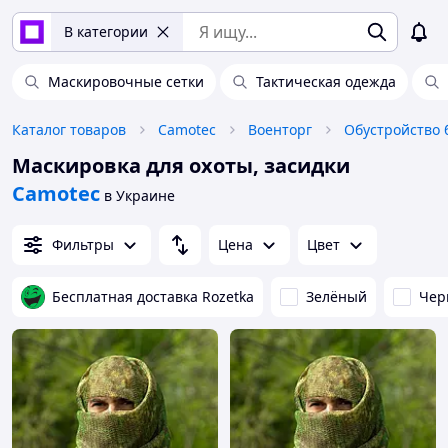
В категории
Маскировочные сетки
Тактическая одежда
Каталог товаров
Camotec
Военторг
Обустройство 
Маскировка для охоты, засидки
Camotec
в Украине
Фильтры
Цена
Цвет
Бесплатная доставка Rozetka
Зелёный
Чер