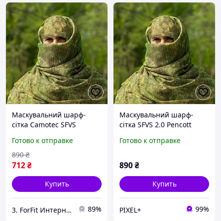
Маскувальний шарф-
Маскувальний шарф-
сітка Camotec SFVS
сітка SFVS 2.0 Pencott
лучшая цена с быстрой
Green (8075), M
Готово к отправке
Готово к отправке
доставкой по Украине
890
₴
712
₴
890
₴
Купить
Купить
89%
99%
3. ForFit Интернет-магазин спортивных товаров
PIXEL+