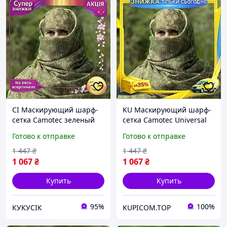
CI Маскирующий шарф-
KU Маскирующий шарф-
сетка Camotec зеленый
сетка Camotec Universal
Top Quality M для
Fit зеленый M для
Готово к отправке
Готово к отправке
снайперов защита лица и
снайперов защита лица и
головы CI2-888
головы Uni2L_K
1 447
₴
1 447
₴
1 067
₴
1 067
₴
Купить
Купить
95%
100%
КУКУСІК
KUPICOM.TOP