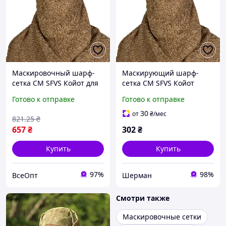
Маскировочный шарф-
Маскирующий шарф-
сетка CM SFVS Койот для
сетка CM SFVS Койот
военной формы
(7022)
Готово к отправке
Готово к отправке
30
от
₴
/мес
821
.25
₴
657
₴
302
₴
Купить
Купить
97%
98%
ВсеОпт
Шерман
Смотри также
Маскировочные сетки