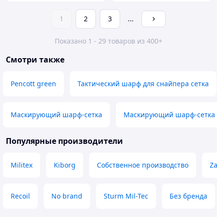
1
2
3
...
Показано 1 - 29 товаров из 400+
Смотри также
Pencott green
Тактический шарф для снайпера сетка
Маскирующий шарф-сетка
Маскирующий шарф-сетка 
Популярные производители
Militex
Kiborg
Собственное производство
Z
Recoil
No brand
Sturm Mil-Tec
Без бренда