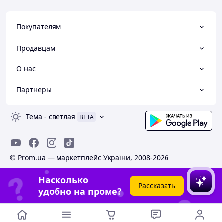
Покупателям
Продавцам
О нас
Партнеры
Тема
-
светлая
BETA
© Prom.ua — маркетплейс України, 2008-2026
Насколько
Рассказать
удобно на проме?