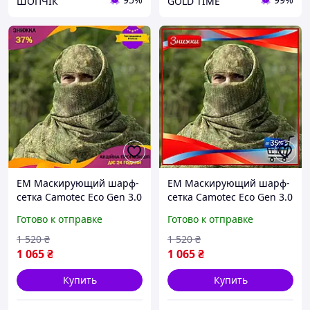
ШОПЧІК
GOLD TIME
EM Маскирующий шарф-
EM Маскирующий шарф-
сетка Camotec Eco Gen 3.0
сетка Camotec Eco Gen 3.0
зеленый M для
SFVS зеленый L для
Готово к отправке
Готово к отправке
снайперов защита лица и
снайперов защита лица и
головы MAR_K
головы MAR_K
1 520
₴
1 520
₴
1 065
₴
1 065
₴
Купить
Купить