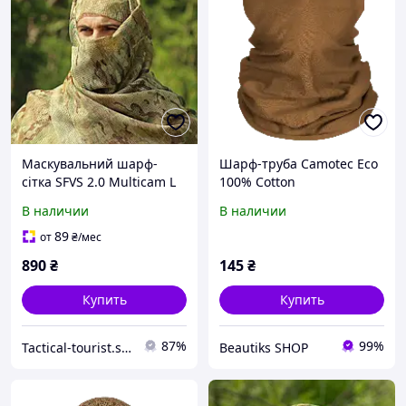
Маскувальний шарф-
Шарф-труба Camotec Eco
сітка SFVS 2.0 Multicam L
100% Cotton
В наличии
В наличии
89
от
₴
/мес
890
₴
145
₴
Купить
Купить
87%
99%
Tactical-tourist.shop
Beautiks SHOP