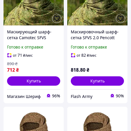
Маскирующий шарф-
Маскировочный шарф-
сетка Camotec SFVS
сетка SFVS 2.0 Pencott
Green (8075)
Готово к отправке
Готово к отправке
71
82
от
₴
/мес
от
₴
/мес
890
₴
712
₴
818
.80
₴
Купить
Купить
96%
90%
Магазин Шериф
Flash Army