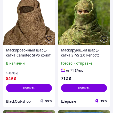
Маскировочный шарф-
Маскирующий шарф-
сетка Camotec SFVS койот
сетка SFVS 2.0 Pencott
200х100 см
Green (8075), M
В наличии
Готово к отправке
71
от
₴
/мес
1 070
₴
849
₴
712
₴
Купить
Купить
88%
98%
BlackOut-shop
Шерман