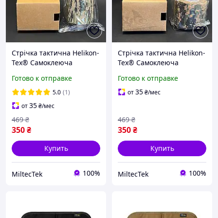
Стрічка тактична Helikon-
Стрічка тактична Helikon-
Tex® Самоклеюча
Tex® Самоклеюча
маскувальна Для зброї і
маскувальна Для зброї і
Готово к отправке
Готово к отправке
спорядження 5см Піксель
спорядження 5см Self-
Self-Clinging Camo Tape -
Clinging Camo Tape -
35
5.0
(1)
от
₴
/мес
USMC UCP
USMC Digital Woodland
35
от
₴
/мес
469
₴
469
₴
350
₴
350
₴
Купить
Купить
100%
100%
MiltecTek
MiltecTek