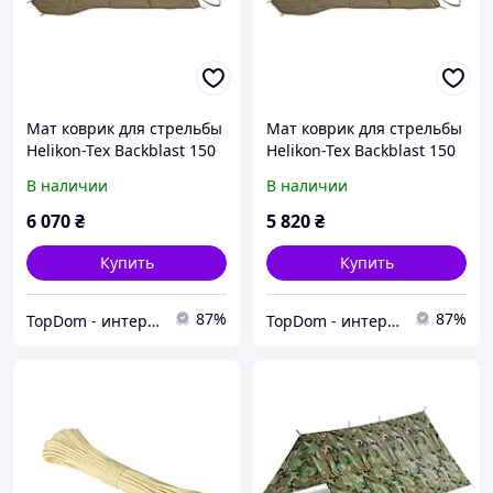
Мат коврик для стрельбы
Мат коврик для стрельбы
Helikon-Tex Backblast 150
Helikon-Tex Backblast 150
x 88 см Adaptive Green
x 88 см Adaptive Green
В наличии
В наличии
6 070
₴
5 820
₴
Купить
Купить
87%
87%
TopDom - интернет магазин топовых товаров для дома и офиса
TopDom - интернет магазин топовых товаров для дома и офиса