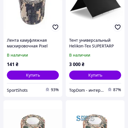
Лента камуфляжная
Тент универсальный
маскировочная Pixel
Helikon-Tex SUPERTARP
Polyester Ripstop Black
В наличии
В наличии
141
₴
3 000
₴
Купить
Купить
93%
87%
SportShots
TopDom - интернет магазин топовых товаров для дома и офиса