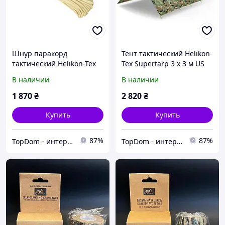
Шнур паракорд
Тент тактический Helikon-
тактический Helikon-Tex
Tex Supertarp 3 х 3 м US
PARACORD KEVLAR 900°F
Woodland
В наличии
В наличии
15 м желтый
1 870
₴
2 820
₴
Купить
Купить
87%
87%
TopDom - интернет магазин топовых товаров для дома и офиса
TopDom - интернет магазин топовых товаров для дома и офиса