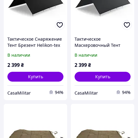
Тактическое Снаряжение
Тактическое
Тент Брезент Helikon-tex
Маскеровочный Тент
SUPERTARP Black Черный
Брезент Helikon-tex
В наличии
В наличии
SUPERTARP SHADOW GREY
Серый
2 399
₴
2 399
₴
Купить
Купить
94%
94%
CasaMilitar
CasaMilitar