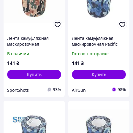
Лента камуфляжная
Лента камуфляжная
маскировочная
маскировочная Pacific
Undergrowth
В наличии
Готово к отправке
141
₴
141
₴
Купить
Купить
93%
98%
SportShots
AirGun