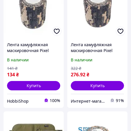
Лента камуфляжная
Лента камуфляжная
маскировочная Pixel
маскировочная Pixel
В наличии
В наличии
141
₴
322
₴
134
₴
276
.92
₴
Купить
Купить
100%
91%
HobbiShop
Интернет-магазин Восторг Онлайн - товары для различных людей!