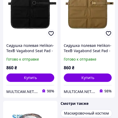
Сидушка полевая Helikon-
Сидушка полевая Helikon-
Tex® Vagabond Seat Pad -
Tex® Vagabond Seat Pad -
Black
Coyote
Готово к отправке
Готово к отправке
860
₴
860
₴
Купить
Купить
98%
98%
MULTICAM.NET.UA
MULTICAM.NET.UA
Смотри также
Маскировочный костюм