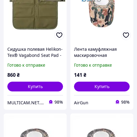
Сидушка полевая Helikon-
Лента камуфляжная
Tex® Vagabond Seat Pad -
маскировочная
Olive Green
Undergrowth
Готово к отправке
Готово к отправке
860
₴
141
₴
Купить
Купить
98%
98%
MULTICAM.NET.UA
AirGun