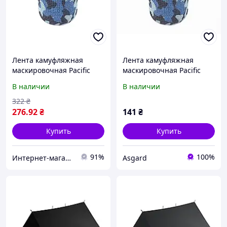
Лента камуфляжная
Лента камуфляжная
маскировочная Pacific
маскировочная Pacific
В наличии
В наличии
322
₴
276
.92
₴
141
₴
Купить
Купить
91%
100%
Интернет-магазин Восторг Онлайн - товары для различных людей!
Asgard