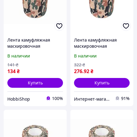
Лента камуфляжная
Лента камуфляжная
маскировочная
маскировочная
Undergrowth
Undergrowth
В наличии
В наличии
141
₴
322
₴
134
₴
276
.92
₴
Купить
Купить
100%
91%
HobbiShop
Интернет-магазин Восторг Онлайн - товары для различных людей!