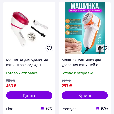
Машинка для удаления
Мощная машинка для
катышков с одежды
удаления катышей с
Magio MG-434 триммер
одежды электрическая
Готово к отправке
Готово к отправке
для чистки катышков на
против катышков на
одежды машинка от
свитере с сеткой от
926
₴
594
₴
катышков 3 Вт Розовый
шерсти
463
₴
297
₴
Купить
Купить
96%
97%
Pixx
Premyer