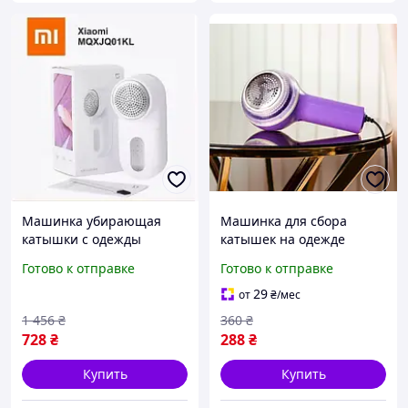
Машинка убирающая
Машинка для сбора
катышки с одежды
катышек на одежде
Xiaomi, Машинка
мебели SK-879
Готово к отправке
Готово к отправке
удаления катышков,
Компактное устройство
Машинка для удаления
для снятия колтунцев с
29
от
₴
/мес
катышков на любой
одежды
1 456
₴
360
₴
одежде, RYH
728
₴
288
₴
Купить
Купить