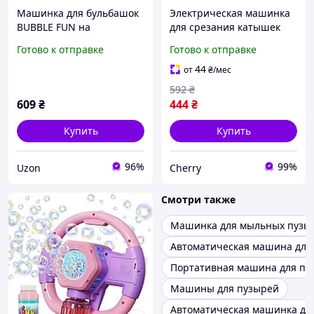
Машинка для бульбашок
Электрическая машинка
BUBBLE FUN на
для срезания катышек
батарейках "Папуга"
для сбора катышек,
Готово к отправке
Готово к отправке
(16x15x20,7см) Bubble Fun
машинки для стрижки
катышков на одежде
44
от
₴
/мес
592
₴
609
₴
444
₴
Купить
Купить
96%
99%
Uzon
Cherry
Смотри также
Машинка для мыльных пузы
Автоматическая машина для
Портативная машина для пу
Машины для пузырей
Автоматическая машинка дл