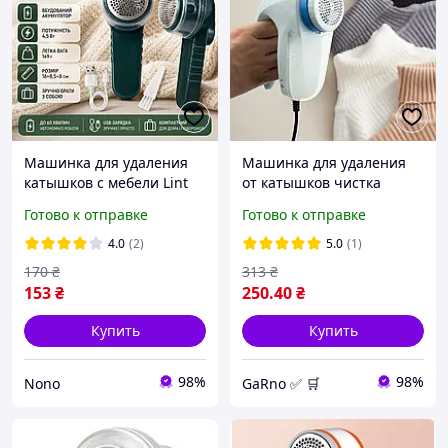
Машинка для удаления
Машинка для удаления
катышков с мебели Lint
от катышков чистка
Remver Аккумуляторная
катышей на одежде от
Готово к отправке
Готово к отправке
машинка для удаления
сети
катышков с одежды
4.0
(2)
5.0
(1)
Зеленая
170
₴
313
₴
153
₴
250
.40
₴
Купить
Купить
98%
98%
Nono
GaRno ✅ 🛒