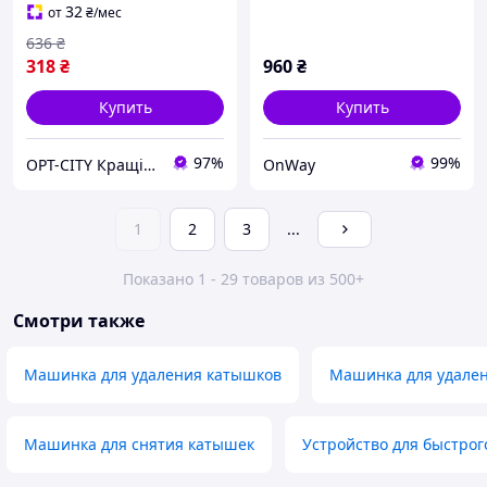
32
от
₴
/мес
636
₴
318
₴
960
₴
Купить
Купить
97%
99%
OPT-CITY Кращі ціни в інтернеті
OnWay
1
2
3
...
Показано 1 - 29 товаров из 500+
Смотри также
Машинка для удаления катышков
Машинка для удален
Машинка для снятия катышек
Устройство для быстрог