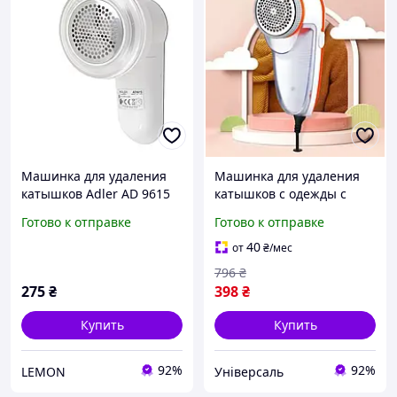
Машинка для удаления
Машинка для удаления
катышков Adler AD 9615
катышков с одежды с
на батарейках для
корпусом из пластика на
Готово к отправке
Готово к отправке
одежды и мебели
аккумуляторе, Машинка
для катышков
40
от
₴
/мес
796
₴
275
₴
398
₴
Купить
Купить
92%
92%
LEMON
Універсаль