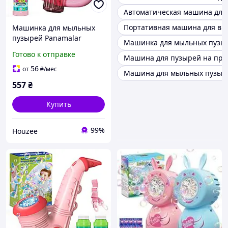
Автоматическая машина для 
Портативная машина для вы
Машинка для мыльных
пузырей Panamalar
Машинка для мыльных пузыр
P82198 автоматическая
Готово к отправке
Машина для пузырей на пра
для детей с подсветкой и
10000 пузырей в минуту
56
от
₴
/мес
Машина для мыльных пузыре
557
₴
Купить
99%
Houzee