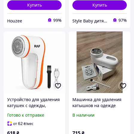
Купить
Купить
99%
97%
Houzee
Style Baby дитячий магазин
Устройство для удаления
Машинка для удаления
катушек с одежды,
катышков на одежде
Щетка-бритва для чистки
электрическая Xiaomi
Готово к отправке
В наличии
одежды Триммеры
чистки ткани XS-80
62
от
₴
/мес
618
₴
715
₴