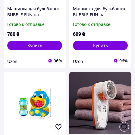
Машинка для бульбашок
Машинка для бульбашок
BUBBLE FUN на
BUBBLE FUN на
батарейках "Лев"
батарейках "Кіт"
Готово к отправке
Готово к отправке
(16x15x20,7см)
(16x15x20,7см) Bubble Fun
780
₴
609
₴
Купить
Купить
96%
96%
Uzon
Uzon