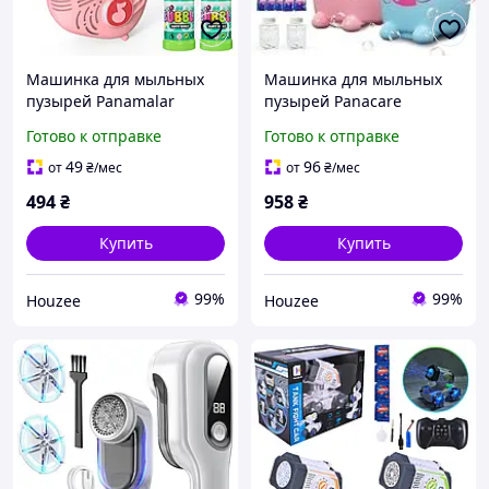
Машинка для мыльных
Машинка для мыльных
пузырей Panamalar
пузырей Panacare
саксофон автоматическая
автоматическая для
Готово к отправке
Готово к отправке
игрушка для детей 10000
детей в виде кролика с 8
пузырей в минуту
отверстиями 8000
49
96
от
₴
/мес
от
₴
/мес
пузырей в минуту
494
₴
958
₴
Купить
Купить
99%
99%
Houzee
Houzee