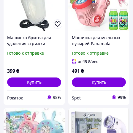
Машинка бритва для
Машинка для мыльных
удаления стрижки
пузырей Panamalar
катышек шариков
автоматическая саксофон
Готово к отправке
Готово к отправке
катышков на одежде JTY-
розовая 10000 пузырей в
2018
минуту с 2 баночками 110
49
от
₴
/мес
мл
399
₴
491
₴
Купить
Купить
98%
99%
Рокаток
Spot