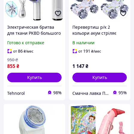
Электрическая бритва
Перевертиш р/к 2
для ткани PKBD большого
кольори акум стріляє
размера с зарядкой
мильними бульбашками,
Готово к отправке
В наличии
світло, в кор.
27*16,7*21см (24шт)
86
191
от
₴
/мес
от
₴
/мес
950
₴
855
₴
1 147
₴
Купить
Купить
98%
95%
Tehnorol
Смачна лавка Продукти харчування та товари для дітей.