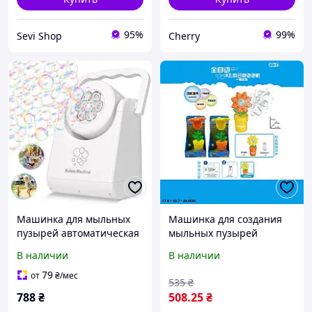
95%
99%
Sevi Shop
Cherry
Машинка для мыльных
Машинка для создания
пузырей автоматическая
мыльных пузырей
портативная игрушка для
Волшебный цветок на
В наличии
В наличии
детей 3 7 лет на
батарейках, 17-10,7-33 см
открытом воздухе
79
от
₴
/мес
535
₴
788
₴
508
.25
₴