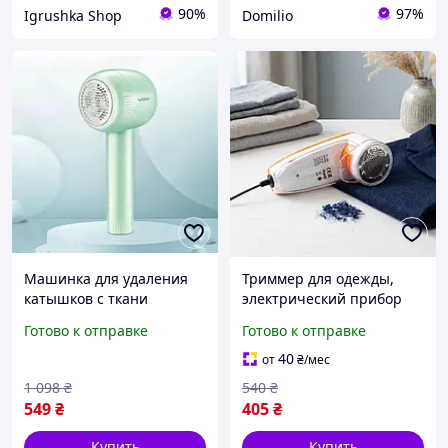
90%
97%
Igrushka Shop
Domilio
Машинка для удаления
Триммер для одежды,
катышков с ткани
электрический прибор
качественная,
для чистки катышков на
Готово к отправке
Готово к отправке
Аккумуляторная машинка
одежде машинка для
для срезания катышей на
уборки катышек с одежды
40
от
₴
/мес
одежде
1 098
₴
540
₴
549
₴
405
₴
Купить
Купить