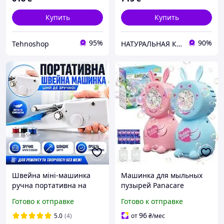
Купить
Купить
95%
90%
Tehnoshop
НАТУРАЛЬНАЯ КОСМЕТИКА ☘️DMS-COSMETICS COMPANY☘️
Швейна міні-машинка
Машинка для мыльных
ручна портативна на
пузырей Panacare
батарейках для ремонту
автоматическая 2 шт
Готово к отправке
Готово к отправке
одягу Mini Sewing Handy
8000 пузырей в минуту
Stitch mobi-102100
кролик розовая голубая
96
5.0
(4)
от
₴
/мес