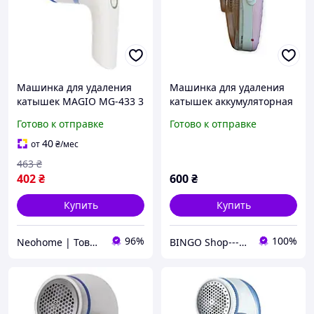
Машинка для удаления
Машинка для удаления
катышек MAGIO МG-433 3
катышек аккумуляторная
Вт, белая
Sonax SN -9200 3 Вт
Готово к отправке
Готово к отправке
40
от
₴
/мес
463
₴
402
₴
600
₴
Купить
Купить
96%
100%
Neohome | Товары для дома и дачи
BINGO Shop---ви завжди у виграші!