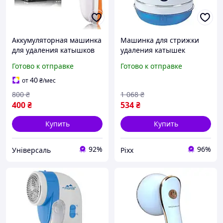
Аккумуляторная машинка
Машинка для стрижки
для удаления катышков
удаления катышек
(катышек) Lint Remover
Grunhelm GLR360U для
Готово к отправке
Готово к отправке
5Вт с 3 циклонными
одежды 3 Вт Белый
ножами
40
от
₴
/мес
800
₴
1 068
₴
400
₴
534
₴
Купить
Купить
92%
96%
Універсаль
Pixx