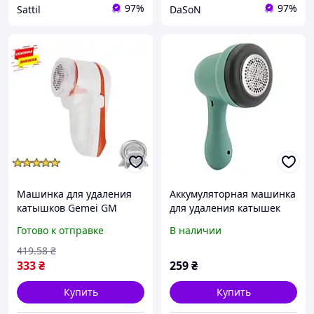
97%
97%
Sattil
DaSoN
Машинка для удаления
Аккумуляторная машинка
катышков Gemei GM
для удаления катышек
AmmuNation Устройство
LINT REMOVER 3 Вт
Готово к отправке
В наличии
для удаления катышков с
лезвиями, пластик, 3 Вт,
419
.58
₴
Аккумулятор, Сеть
333
₴
259
₴
Купить
Купить