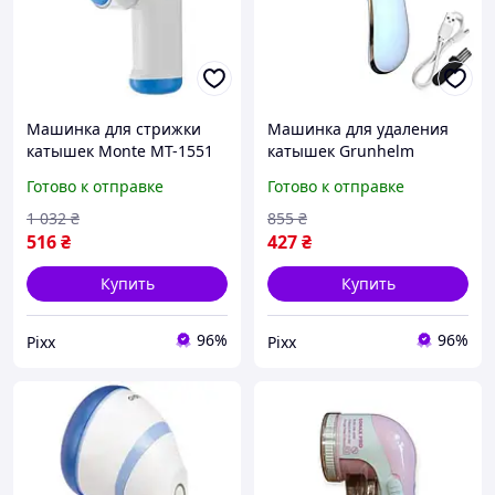
Машинка для стрижки
Машинка для удаления
катышек Monte MT-1551
катышек Grunhelm
аккамуляторная машинка
GLR953 управление
Готово к отправке
Готово к отправке
для катышек Белый/
механическое
Голубой 3 Вт
аккумуляторная
1 032
₴
855
₴
нержавеющая сталь 3 Вт
516
₴
427
₴
Белый
Купить
Купить
96%
96%
Pixx
Pixx