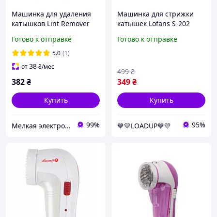
Машинка для удаления
Машинка для стрижки
катышков Lint Remover
катышек Lofans S-202
YG-208 USB 5 Вт 3 лезвия
(Micro USB, 3 Вт, White)
Готово к отправке
Готово к отправке
в комплекте
5.0
(1)
38
от
₴
/мес
499
₴
382
₴
349
₴
Купить
Купить
99%
95%
Мелкая электроника и посуда для вашего дома
💙💛LOADUP💙💛