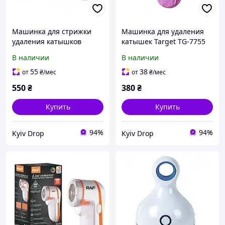
Машинка для стрижки
Машинка для удаления
удаления катышков
катышек Target TG-7755
LUCZNIK AT-5246
аккумуляторная 3 Вт
В наличии
В наличии
аккумуляторная 3 Вт
55
38
от
₴
/мес
от
₴
/мес
550
₴
380
₴
Купить
Купить
94%
94%
Kyiv Drop
Kyiv Drop