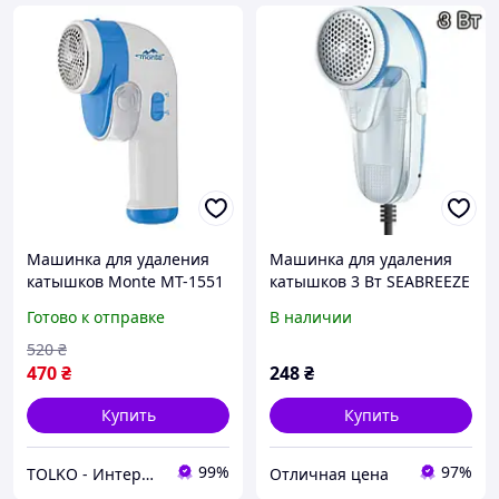
Машинка для удаления
Машинка для удаления
катышков Monte MT-1551
катышков 3 Вт SEABREEZE
3 Вт хорошее качество
SB-032
Готово к отправке
В наличии
520
₴
470
₴
248
₴
Купить
Купить
99%
97%
TOLKO - Интернет-Магазин
Отличная цена