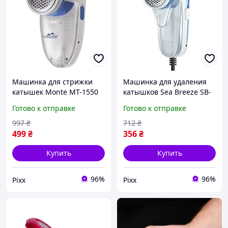
Машинка для стрижки
Машинка для удаления
катышек Monte MT-1550
катышков Sea Breeze SB-
аккамуляторная машинка
032 3 Вт голубая pelican
Готово к отправке
Готово к отправке
для катышек Белый/
Голубой 3 Вт akr
997
₴
712
₴
499
₴
356
₴
Купить
Купить
96%
96%
Pixx
Pixx