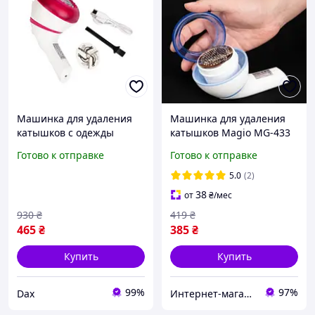
Машинка для удаления
Машинка для удаления
катышков с одежды
катышков Magio MG-433
Magio MG-434 триммер
3 Вт белая sea
Готово к отправке
Готово к отправке
для чистки катышков на
одежды машинка от
5.0
(2)
катышков 3 Вт Розовый
38
от
₴
/мес
930
₴
419
₴
465
₴
385
₴
Купить
Купить
99%
97%
Dax
Интернет-магазин Империя-TV