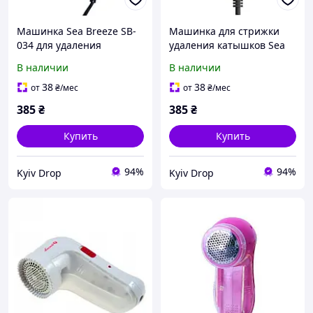
Машинка Sea Breeze SB-
Машинка для стрижки
034 для удаления
удаления катышков Sea
катышков электрическая
Breeze SB-033 от сети 3 Вт
В наличии
В наличии
3Вт запасной нож
бежевая
38
38
от
₴
/мес
от
₴
/мес
385
₴
385
₴
Купить
Купить
94%
94%
Kyiv Drop
Kyiv Drop