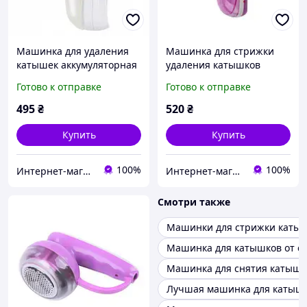
Машинка для удаления
Машинка для стрижки
катышек аккумуляторная
удаления катышков
LUCZNIK AT-5246 3 Вт
Surker SK-678
Готово к отправке
Готово к отправке
Белый SB, код: 8067268
аккумуляторная 3 Вт
495
₴
520
₴
Купить
Купить
100%
100%
Интернет-магазин "Дешевле Нет"
Интернет-магазин "Дешевле Нет"
Смотри также
Машинки для стрижки каты
Машинка для катышков от с
Машинка для снятия катыше
Лучшая машинка для катыш