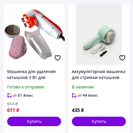
Машинка для удаления
Аккумуляторная машинка
катышков 3 Вт для
для стрижки катышков
одежды и мебели
Lint Remover 668 3 Вт
Готово к отправке
В наличии
оранжевая Gemei PS-3804
61
44
от
₴
/мес
от
₴
/мес
917
₴
611
₴
435
₴
Купить
Купить