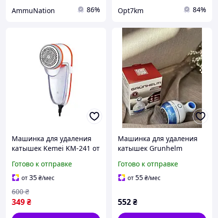
86%
84%
AmmuNation
Opt7km
Машинка для удаления
Машинка для удаления
катышек Kemei KM-241 от
катышек Grunhelm
сети 220в 3вт
GLR360U 3 Вт
Готово к отправке
Готово к отправке
35
55
от
₴
/мес
от
₴
/мес
600
₴
349
₴
552
₴