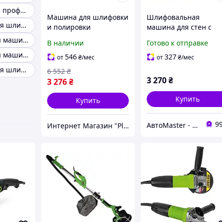
Шлифмашинка профессиональная
Машина для шлифовки
Шлифовальная
Эксцентриковая шлифовальная машинка
и полировки
машина для стен с
различных
подсветкой ProСraft
Шлифовальная машина Craft
В наличии
Готово к отправке
поверхностей 2100W
EX950EL, Шлифмаши
Шлифовальная машинка 50мм
ProCraft (Германия),
для стен Прокрафт,
546
327
от
₴
/мес
от
₴
/мес
Электрическая
Машинка для
Эксцентриковая шлифовальная машинка 125 мм
6 552
₴
полировальная
шлифовки
3 270
₴
3 276
₴
машина для авто, CQS
Купить
Купить
9
АвтоMaster - магазин
Интернет Магазин "PlexStore"