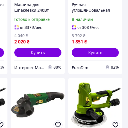
ая
Машина для
Ручная
шпаклевки 240Вт
углошлифовальная
й
ProCraft (германия),
машина Procraft
Готово к отправке
В наличии
Эксцентриковая
PW1200ES (диск 125
вибрационная
мм), Машина для
337
308
от
₴
/мес
от
₴
/мес
шлифмашина,
шлифовки и резки
4 040
₴
3 702
₴
Шлифмашина для
Прокрафт
2 020
₴
1 851
₴
шлифовки шпатлевки,
MTS
Купить
Купить
2%
88%
82%
Интернет Магазин "StepShop"
EuroDim