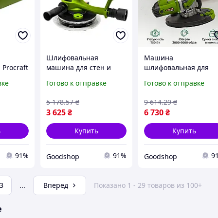
Шлифовальная
Машина
Procraft
машина для стен и
шлифовальная для
ктный
потолков Procraft
стен и потолка Procra
вке
Готово к отправке
Готово к отправке
нальный
EX950EL мощностью
EX750 S мощностью
я
750 Вт со
750 Вт со
5 178
.57
₴
9 614
.29
₴
езьбы,
шлифовальным диском
шлифовальным диск
3 625
₴
6 730
₴
на липучке, для
на липучке, для
шлифовки
шлифовки
ь
Купить
Купить
91%
91%
9
Goodshop
Goodshop
3
...
Вперед
Показано 1 - 29 товаров из 100+
е