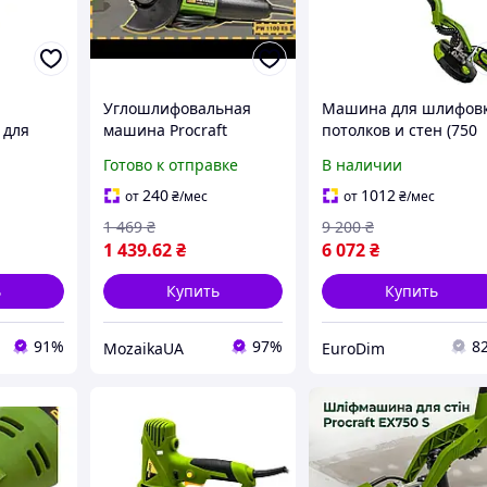
Углошлифовальная
Машина для шлифов
 для
машина Procraft
потолков и стен (750
Procraft
PW1100ES 125 мм
Вт, 3000 - 6000 об/мин
Готово к отправке
В наличии
шина с
компактная и
PROCRAFT EX750,
ой
производительная
Электрошлифовальн
240
1012
от
₴
/мес
от
₴
/мес
ифовки
болгарка для резки и
машина
1 469
₴
9 200
₴
шлифовки
1 439
.62
₴
6 072
₴
ь
Купить
Купить
91%
97%
8
MozaikaUA
EuroDim