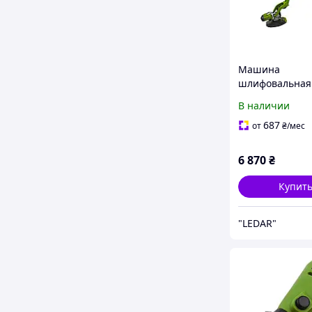
Машина
шлифовальная
стен и потолка 
В наличии
EX750 Шлифма
телескопическ
687
от
₴
/мес
ручкой для шл
стен
6 870
₴
Купит
"LEDAR"