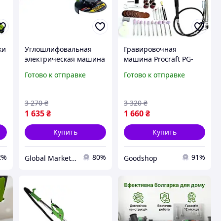
ки
Углошлифовальная
Гравировочная
электрическая машина
машина Procraft PG-
)
диск 125 мм 860 Вт
400,
Готово к отправке
Готово к отправке
Procraft PW1200ES,
многофункциональный
ая
Электроболгарка для
электроинструмент для
шлифовки
гравировки, резки,
3 270
₴
3 320
₴
шлифовки и полировки
1 635
₴
1 660
₴
Купить
Купить
2%
80%
91%
Global Market UA
Goodshop