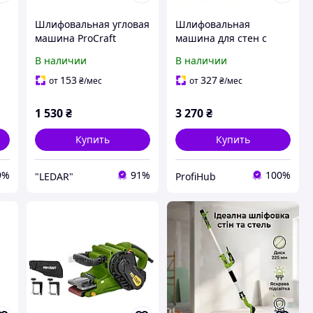
Шлифовальная угловая
Шлифовальная
машина ProCraft
машина для стен с
PW1200Е Машинка для
подсветкой ProСraft
В наличии
В наличии
на
шлифовки
EX950EL, Шлифмашина
Качественная
для стен Прокрафт,
153
327
от
₴
/мес
от
₴
/мес
шлифмашина
Машинка для
шлифовки
1 530
₴
3 270
₴
Купить
Купить
9%
91%
100%
"LEDAR"
ProfiHub