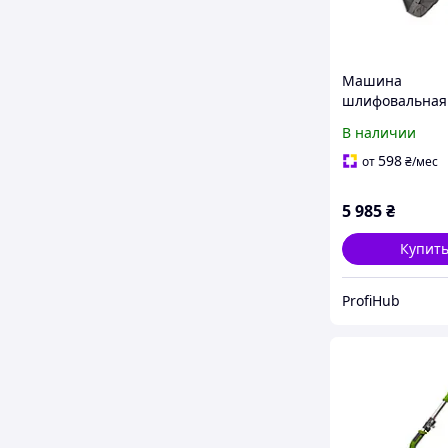
Машина
шлифовальная 
EX1050 для сте
В наличии
потолка, Жира
шлифовки стен
598
от
₴
/мес
потолков, Гара
года
5 985
₴
Купит
ProfiHub