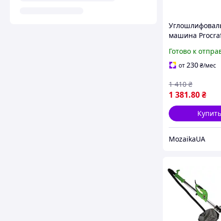
Углошлифовал
машина Procra
PW1200
Готово к отпра
производител
болгарка для р
230
от
₴
/мес
шлифовки мета
1 410
₴
материалов
1 381
.80
₴
Купит
MozaikaUA