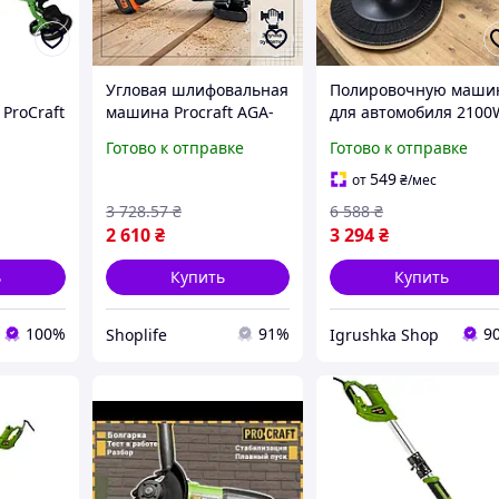
Угловая шлифовальная
Полировочную маши
ProCraft
машина Procraft AGA-
для автомобиля 2100
н и
216 аккумуляторная
ProCraft (Германия),
Готово к отправке
Готово к отправке
ф для
для резки и шлифовки
Профессиональная
 и
металла надежный
полировальная
549
от
₴
/мес
нтия 3
помощник для
машина, Шлифовка
3 728
.57
₴
6 588
₴
регулярных работ
авто, RYH
2 610
₴
3 294
₴
ь
Купить
Купить
100%
91%
9
Shoplife
Igrushka Shop