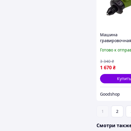
Машина
гравировочная 
PG-400, компа
Готово к отпра
многофункцио
инструмент дл
3 340
₴
гравировки, р
1 670
₴
шлифовки
Купит
Goodshop
1
2
Смотри такж