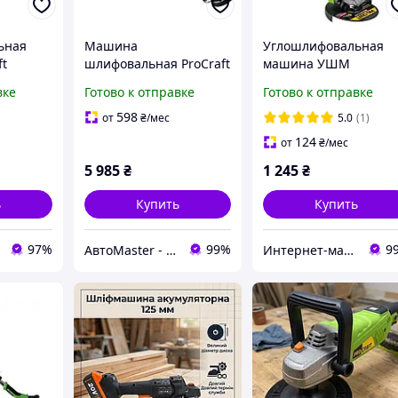
ьная
Машина
Углошлифовальная
ft
шлифовальная ProCraft
машина УШМ
EX1050 для стен и
Прокрафт 1100Вт,
вке
Готово к отправке
Готово к отправке
ьная
потолка, Жираф для
Угловая шлифмашин
езки и
шлифовки стен и
125 диск для резки
598
от
₴
/мес
5.0
(1)
лла и
потолков, Гарантия 3
шлифовки метала
124
от
₴
/мес
года
камня
5 985
₴
1 245
₴
ь
Купить
Купить
97%
99%
9
АвтоMaster - магазин
Интернет-магазин UKaTools