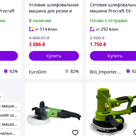
Угловая шлифовальная
Сетевая шлифовальн
ocraft
машина для резки и
машина Procraft EX-
остей
шлифовки Procraft
1010E 220В с частото
вке
В наличии
Готово к отправке
шина
PW2550,
колебаний 26000 кол
о
Высокомощная
мин и липучкой для
514
292
от
₴
/мес
от
₴
/мес
рокрафт
болгарка (диск 230 мм)
шлифовки плоских
4 408
.57
₴
2 500
₴
поверхностей
3 086
₴
1 750
₴
ь
Купить
Купить
92%
82%
9
EuroDim
BiG_Importer.UA
и
Шлифовальная машина со 206
Профессиональная шлифовальная машина
Шлифовальная машина универсальная
Многофункциональные шлифовальные машины