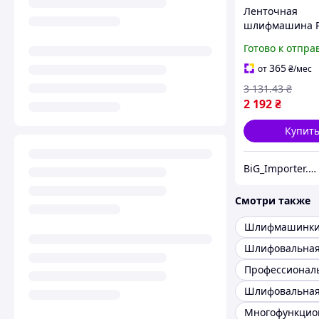
Ленточная
шлифмашина Pr
PBS1400 6 скор
Готово к отпра
вращения, Ма
для ленточног
365
от
₴
/мес
шлифования П
3 131
.43
₴
2 192
₴
Купит
BiG_Importer.UA
Смотри также
Шлифмашинк