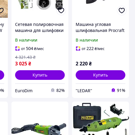
ну
Сетевая полировочная
Машина угловая
W
машина для шлифовки
шлифовальная Procraft
Procraft PM2100K,
PW-1600SE 1650 Вт 125
В наличии
В наличии
Полировальная
мм Болгарка для
машина с
шлифовки углов
504
222
от
₴
/мес
от
₴
/мес
регулировкой оборотов
4 321
.43
₴
3 025
₴
2 220
₴
Купить
Купить
0%
82%
91%
EuroDim
"LEDAR"